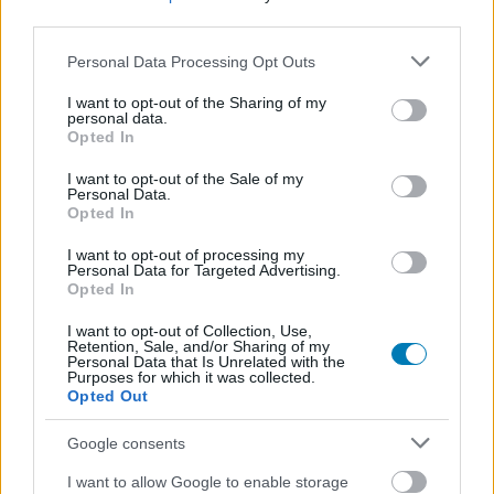
érkeznek a filmjeik - később kiderült, hogy Póki nem is
third parties.
hal meg, de ez tulajdonképpen lényegtelen, mivel pár
Please note that this website/app uses one or more Google
kivételtől eltekintve (ilyen mondjuk Ben bácsi) a
Personal Data Processing Opt Outs
services and may gather and store information including but
képregényekben egyetlen halál sem örök. Előbb vagy
not limited to your visit or usage behaviour. You may click to
I want to opt-out of the Sharing of my
utóbb mindenki feltámad, minden fontosabb karaktert
personal data.
grant or deny consent to Google and its third-party tags to
Opted In
visszahoznak az írók, de azért legalább pár évet szoktak
use your data for below specified purposes in below Google
várni ezzel. Nem így történt ez a nemrég elhunyt Ms.
consent section.
I want to opt-out of the Sale of my
Personal Data.
Marvel, vagyis Kamala Khan esetében, neki ugyanis
Opted In
rekordidő alatt sikerült feltámadnia.
I want to opt-out of processing my
Ms. Marvel nemrég az Amazing Spider-Man
Personal Data for Targeted Advertising.
Opted In
képregényben vesztette életét, hősiesen feláldozta
magát. Nem maradt azonban sokáig halott, szinte
I want to opt-out of Collection, Use,
Retention, Sale, and/or Sharing of my
azonnal fel is támasztotta őt a kiadó a Hellfire Gala 2023
Personal Data that Is Unrelated with the
Purposes for which it was collected.
című kiadványban, egyúttal kiderült, hogy Kamala Khan
Opted Out
egy mutáns - ezért lehetett őt feltámasztani, az X-Men
tagok ugyanis jelenleg gond nélkül halnak, azonnal vissza
Google consents
lehet hozni őket az életbe az élő sziget, Krakoa
I want to allow Google to enable storage
segítségével (ez jelenleg az X-Men és gyakorlatilag az