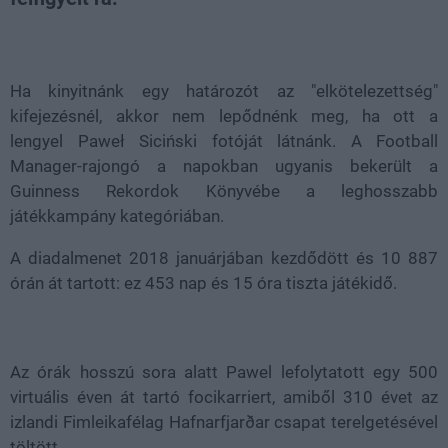
Loaded
:
Unmute
38.06%
Ha kinyitnánk egy határozót az "elkötelezettség"
kifejezésnél, akkor nem lepődnénk meg, ha ott a
lengyel Paweł Siciński fotóját látnánk. A Football
Manager-rajongó a napokban ugyanis bekerült a
Guinness Rekordok Könyvébe a leghosszabb
játékkampány kategóriában.
A diadalmenet 2018 januárjában kezdődött és 10 887
órán át tartott: ez 453 nap és 15 óra tiszta játékidő.
Az órák hosszú sora alatt Pawel lefolytatott egy 500
virtuális éven át tartó focikarriert, amiből 310 évet az
izlandi Fimleikafélag Hafnarfjarðar csapat terelgetésével
töltött.