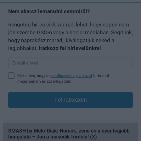
Nem akarsz lemaradni semmiről?
Rengeteg hír és cikk vár rád, lehet, hogy éppen nem
jön szembe GSO-n vagy a social médiában. Segítünk,
hogy naprakész maradj, kiválogatjuk neked a
legjobbakat,
iratkozz fel hírlevelünkre!
Kijelentem, hogy az
adatkezelési nyilatkozat
tartalmát
megismertem és azt elfogadom.
Feliratkozom
SMASH by Meló-Diák: Homok, zene és a nyár legjobb
hangulata – Jön a második forduló! (X)