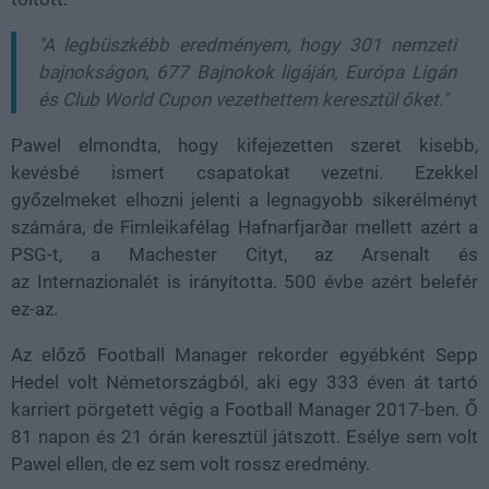
"A legbüszkébb eredményem, hogy 301 nemzeti
bajnokságon, 677 Bajnokok ligáján, Európa Ligán
és Club World Cupon vezethettem keresztül őket."
Pawel elmondta, hogy kifejezetten szeret kisebb,
kevésbé ismert csapatokat vezetni. Ezekkel
győzelmeket elhozni jelenti a legnagyobb sikerélményt
számára, de Fimleikafélag Hafnarfjarðar mellett azért a
PSG-t, a Machester Cityt, az Arsenalt és
az Internazionalét is irányította. 500 évbe azért belefér
ez-az.
Az előző Football Manager rekorder egyébként Sepp
Hedel volt Németországból, aki egy 333 éven át tartó
karriert pörgetett végig a Football Manager 2017-ben. Ő
81 napon és 21 órán keresztül játszott. Esélye sem volt
Pawel ellen, de ez sem volt rossz eredmény.