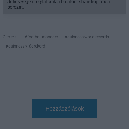
Július végén folytatódik a balatoni strandröplabda-
sorozat.
Címkék:
#football manager
#guinness world records
#guinness világrekord
Hozzászólások