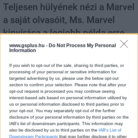
Teljesen hülyének nézi a Marvel
a saját olvasóit, Ms. Marvel
kinyírása a legjobb példa erre
www.gsplus.hu -
Do Not Process My Personal
Csirke
|
2023 július 26. 06:01
Information
If you wish to opt-out of the sale, sharing to third parties, or
Semmi értelme így a képregényes haláloknak:
processing of your personal or sensitive information for
csak azért végeztek vele, hogy azonnal
targeted advertising by us, please use the below opt-out
section to confirm your selection. Please note that after your
feltámasszák egy minimális csavarral.
opt-out request is processed you may continue seeing
interest-based ads based on personal information utilized by
Loaded
:
Unmute
21.65%
us or personal information disclosed to third parties prior to
your opt-out. You may separately opt-out of the further
2021-ben már írtunk egy hosszabb anyagot arról, hogy
disclosure of your personal information by third parties on the
vajon
IAB’s list of downstream participants. This information may
miért öli meg a Marvel
épp most Pókembert,
also be disclosed by us to third parties on the
IAB’s List of
Doctor Strange-et és Skarlát Boszorkányt, ha sorban
Downstream Participants
that may further disclose it to other