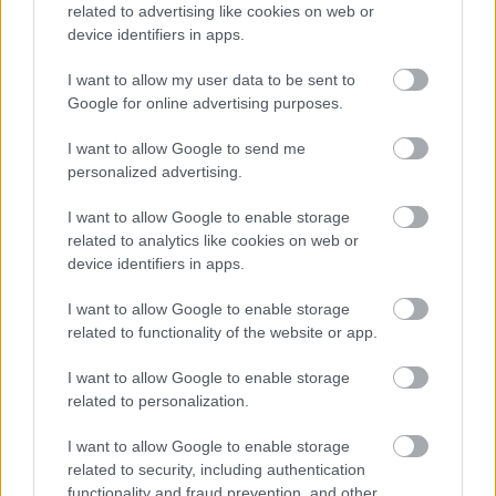
related to advertising like cookies on web or
egész mutáns nép otthona).
device identifiers in apps.
I want to allow my user data to be sent to
Google for online advertising purposes.
Nem egyszerű újat kitalálni a mainstream
I want to allow Google to send me
képregényiparban, így az a változtatás, hogy az eddig az
personalized advertising.
Inhumans csoporthoz sorolható (de egyébként az
Avengers és Champions csapatokban is megforduló)
I want to allow Google to enable storage
Ms. Marvel immár az X-Men soraiba tagozódik be, és
related to analytics like cookies on web or
device identifiers in apps.
maga is mutáns, egy alapvetően érdekes módosításnak
tekinthető, amivel izgalmas új történetszálakat
I want to allow Google to enable storage
nyithatnak meg az alkotók. Az sem mellékes, hogy a
related to functionality of the website or app.
Marvel Comics képregényeinek világa így igazodni fog
az MCU-hoz, a Ms. Marvel tévésorozatból ugyanis
I want to allow Google to enable storage
related to personalization.
kiderült (és most némi
spoiler
következik), hogy
a
Marvel moziverzumában Kamala Khan egy mutáns
.
I want to allow Google to enable storage
Mindezek mellett azonban már-már komikus az, ahogy a
related to security, including authentication
Marvel ezt az egészet tálalta.
functionality and fraud prevention, and other