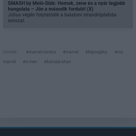
SMASH by Meló-Diák: Homok, zene és a nyár legjobb
hangulata – Jön a második forduló! (X)
Július végén folytatódik a balatoni strandröplabda-
sorozat.
Címkék:
#marvel comics
#marvel
#képregény
#ms.
marvel
#x-men
#kamala khan