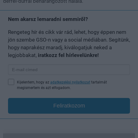
dérrel-dúrral beharangozott halála.
Nem akarsz lemaradni semmiről?
Rengeteg hír és cikk vár rád, lehet, hogy éppen nem
jön szembe GSO-n vagy a social médiában. Segítünk,
hogy naprakész maradj, kiválogatjuk neked a
legjobbakat,
iratkozz fel hírlevelünkre!
Kijelentem, hogy az
adatkezelési nyilatkozat
tartalmát
megismertem és azt elfogadom.
Feliratkozom