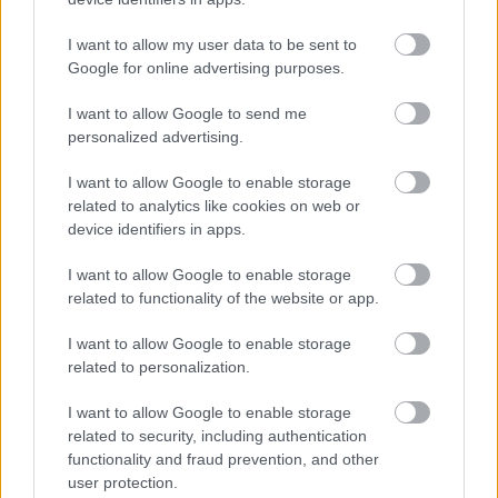
I want to allow my user data to be sent to
Google for online advertising purposes.
I want to allow Google to send me
personalized advertising.
I want to allow Google to enable storage
Hozzászólások
related to analytics like cookies on web or
device identifiers in apps.
I want to allow Google to enable storage
A Grand Theft Auto V még
related to functionality of the website or app.
mindig a Twitch legnépszerűbb
I want to allow Google to enable storage
related to personalization.
játéka
I want to allow Google to enable storage
related to security, including authentication
Hunter_GS
|
2025 április 26. 09:00
functionality and fraud prevention, and other
user protection.