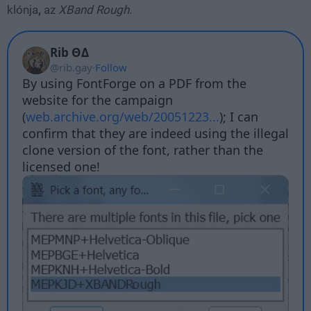
klónja
,
az
XBand Rough.