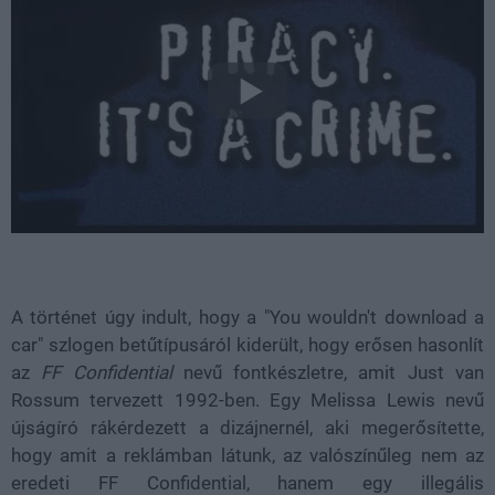
A történet úgy indult, hogy a "You wouldn't download a
car" szlogen betűtípusáról kiderült, hogy erősen hasonlít
az
FF Confidential
nevű fontkészletre, amit Just van
Rossum tervezett 1992-ben. Egy Melissa Lewis nevű
újságíró rákérdezett a dizájnernél, aki megerősítette,
hogy amit a reklámban látunk, az valószínűleg nem az
eredeti FF Confidential, hanem egy illegális