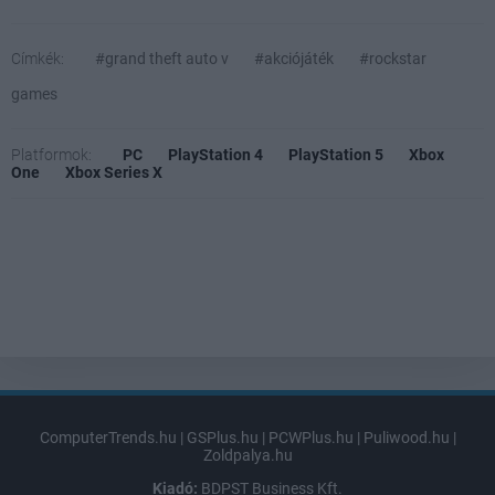
Címkék:
#grand theft auto v
#akciójáték
#rockstar
games
Platformok:
PC
PlayStation 4
PlayStation 5
Xbox
One
Xbox Series X
ComputerTrends.hu
|
GSPlus.hu
|
PCWPlus.hu
|
Puliwood.hu
|
Zoldpalya.hu
Kiadó:
BDPST Business Kft.