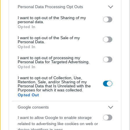
beszélgetések, livestreamek, végigjátszások,
Please note that this website/app uses one or more Google
Personal Data Processing Opt Outs
magyar feliratos előzetesek.
services and may gather and store information including but
not limited to your visit or usage behaviour. You may click to
I want to opt-out of the Sharing of my
personal data.
grant or deny consent to Google and its third-party tags to
Feliratkozom
Opted In
use your data for below specified purposes in below Google
consent section.
I want to opt-out of the Sale of my
Personal Data.
Csatornatag leszek
Opted In
I want to opt-out of processing my
Personal Data for Targeted Advertising.
Opted In
SMASH by Meló-Diák: Homok, zene és a nyár legjobb
hangulata – Jön a második forduló! (X)
I want to opt-out of Collection, Use,
Retention, Sale, and/or Sharing of my
Július végén folytatódik a balatoni strandröplabda-
Personal Data that Is Unrelated with the
sorozat.
Purposes for which it was collected.
Opted Out
Google consents
I want to allow Google to enable storage
Címkék:
#napi büntetés
related to advertising like cookies on web or
device identifiers in apps.