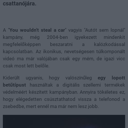
csattanójára.
Loaded
:
Unmute
38.35%
A "
You wouldn't steal a car
" vagyis "Autót sem lopnál"
kampány, még 2004-ben igyekezett mindenkit
megfelelőképpen beszaratni a kalózkodással
kapcsolatban. Az ikonikus, nevetségesen túlkomponált
videó ma már valójában csak egy mém, de igazi vicc
csak most lett belőle.
Kiderült ugyanis, hogy valószínűleg
egy lopott
betűtípust
használtak a digitális szellemi termékek
védelméért készített kampányban. Annyira tökéletes ez,
hogy elégedetten csúsztathatod vissza a telefonod a
zsebedbe, mert ennél ma már nem lesz jobb.