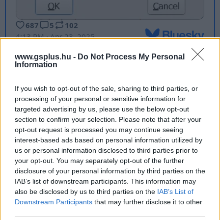
www.gsplus.hu -
Do Not Process My Personal
Information
Természetesen az internet ilyenkor azonnal beindul és
egy Rib nevű Bluesky user a FontForge nevű eszközzel és
If you wish to opt-out of the sale, sharing to third parties, or
a Wayback Machine-nal előtúrt régi PDF segítségével
processing of your personal or sensitive information for
bebizonyította, hogy a kampány egyik hivatalos
targeted advertising by us, please use the below opt-out
dokumentuma valóban
az XBand Rough nevű
section to confirm your selection. Please note that after your
kalózfontot
használja.
opt-out request is processed you may continue seeing
interest-based ads based on personal information utilized by
Nyugtassatok meg, hogy ti nem töltenétek le illegálisan
us or personal information disclosed to third parties prior to
your opt-out. You may separately opt-out of the further
egy betűtípust.
disclosure of your personal information by third parties on the
IAB’s list of downstream participants. This information may
A GameStar YouTube csatornája csak rád vár!
also be disclosed by us to third parties on the
IAB’s List of
Downstream Participants
that may further disclose it to other
Videótesztek, magyarázók, érdekességek,
third parties.