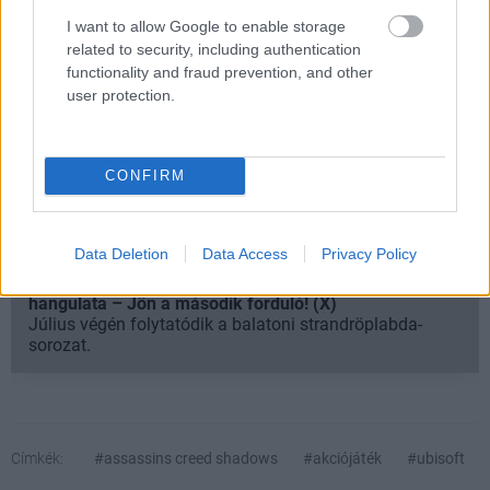
I want to allow Google to enable storage
related to security, including authentication
functionality and fraud prevention, and other
Kijelentem, hogy az
adatkezelési nyilatkozat
tartalmát
user protection.
megismertem és azt elfogadom.
Feliratkozom
CONFIRM
Data Deletion
Data Access
Privacy Policy
SMASH by Meló-Diák: Homok, zene és a nyár legjobb
hangulata – Jön a második forduló! (X)
Július végén folytatódik a balatoni strandröplabda-
sorozat.
Címkék:
#assassins creed shadows
#akciójáték
#ubisoft