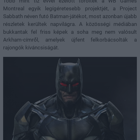
Több mint tíz évvel ezelőtt törölték a WB Games
Montreal egyik legígéretesebb projektjét, a Project
Sabbath néven futó Batman-játékot, most azonban újabb
részletek kerültek napvilágra. A közösségi médiában
bukkantak fel friss képek a soha meg nem valósult
Arkham-címről, amelyek újfent felkorbácsolták a
rajongók kíváncsiságát.