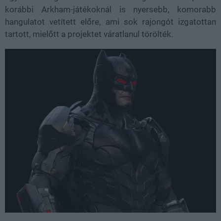
korábbi Arkham-játékoknál is nyersebb, komorabb
hangulatot vetített előre, ami sok rajongót izgatottan
tartott, mielőtt a projektet váratlanul törölték.