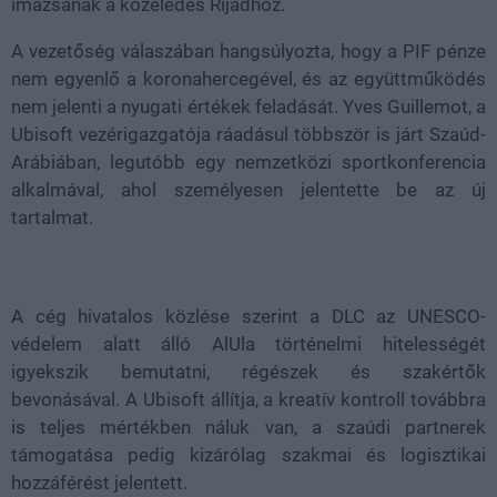
imázsának a közeledés Rijádhoz.
A vezetőség válaszában hangsúlyozta, hogy a PIF pénze
nem egyenlő a koronahercegével, és az együttműködés
nem jelenti a nyugati értékek feladását. Yves Guillemot, a
Ubisoft vezérigazgatója ráadásul többször is járt Szaúd-
Arábiában, legutóbb egy nemzetközi sportkonferencia
alkalmával, ahol személyesen jelentette be az új
tartalmat.
A cég hivatalos közlése szerint a DLC az UNESCO-
védelem alatt álló AlUla történelmi hitelességét
igyekszik bemutatni, régészek és szakértők
bevonásával. A Ubisoft állítja, a kreatív kontroll továbbra
is teljes mértékben náluk van, a szaúdi partnerek
támogatása pedig kizárólag szakmai és logisztikai
hozzáférést jelentett.