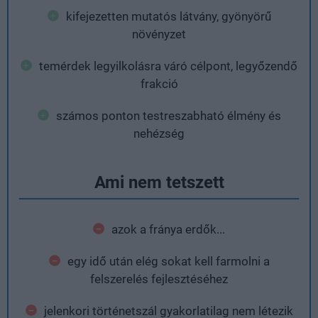
kifejezetten mutatós látvány, gyönyörű
növényzet
temérdek legyilkolásra váró célpont, legyőzendő
frakció
számos ponton testreszabható élmény és
nehézség
Ami nem tetszett
azok a fránya erdők...
egy idő után elég sokat kell farmolni a
felszerelés fejlesztéséhez
jelenkori történetszál gyakorlatilag nem létezik