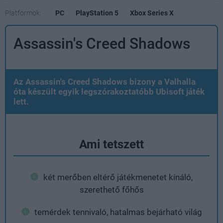
Platformok:
PC
PlayStation 5
Xbox Series X
Assassin's Creed Shadows
Az Assassin's Creed Shadows bizony a Valhalla
óta készült egyik legszórakoztatóbb Ubisoft játék
lett.
Ami tetszett
két merőben eltérő játékmenetet kínáló,
szerethető főhős
temérdek tennivaló, hatalmas bejárható világ