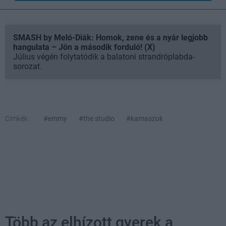
SMASH by Meló-Diák: Homok, zene és a nyár legjobb
hangulata – Jön a második forduló! (X)
Július végén folytatódik a balatoni strandröplabda-
sorozat.
Címkék:
#emmy
#the studio
#kamaszok
Több az elhízott gyerek a