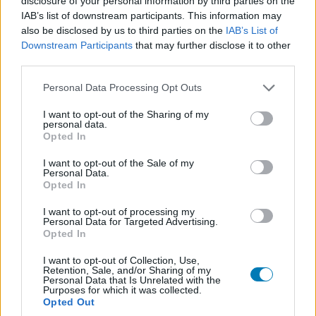
disclosure of your personal information by third parties on the
Hideout bővíthetőségéhez, 2 új fejlesztés és 20 új
IAB’s list of downstream participants. This information may
also be disclosed by us to third parties on the
IAB’s List of
apróbb módosítás lehetőségével. Ha bizonyos
Downstream Participants
that may further disclose it to other
építményeket felhúztunk, akkor állíthatjuk majd a
third parties.
napszakot, és fejleszthetjük a Scout képességeket is, így
a térkép eltakart részein a kiscserkészek már a
Please note that this website/app uses one or more Google
Personal Data Processing Opt Outs
services and may gather and store information including but
rejtekhelyeket és tornyokat is felfedhetik.
not limited to your visit or usage behaviour. You may click to
I want to opt-out of the Sharing of my
personal data.
grant or deny consent to Google and its third-party tags to
Assassin's Creed tartalomról lévén szó, nyilván
Opted In
use your data for below specified purposes in below Google
kozmetikai extrák sem maradtak el. Ha pörgetjük a
consent section.
I want to opt-out of the Sale of my
küldetéseket, és gyűjtjük a prémium valutát, akkor
Personal Data.
feloldhatunk új apróságokat, például a jelmezt, ami Eziót
Opted In
csinál a kiscicánkból.
I want to opt-out of processing my
Personal Data for Targeted Advertising.
Opted In
I want to opt-out of Collection, Use,
Retention, Sale, and/or Sharing of my
Personal Data that Is Unrelated with the
Purposes for which it was collected.
Opted Out