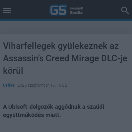
Viharfellegek gyülekeznek az
Assassin’s Creed Mirage DLC-je
körül
Csirke
|
2025 szeptember 15. 10:02
A Ubisoft-dolgozók aggódnak a szaúdi
együttműködés miatt.
Loaded
:
Unmute
21.86%