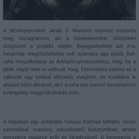
A látványterveket Jerad S. Marantz művész osztotta
meg Instagramon, aki a Denevérember öltözékén
dolgozott a projekt idején. Bejegyzésében azt írta,
hatalmas megtiszteltetés volt számára egy újabb Bat-
ruha megalkotása az Arkham-univerzumhoz, még ha a
játék végül nem is valósult meg. Elmondása szerint ez a
változat egy sokkal idősebb, megtört, de továbbra is
elszánt hőst ábrázolt, akit a ruha szó szerint összetartott
a rengeteg megpróbáltatás után.
A képeken egy sötétebb tónusú Batman látható, vörös
szemekkel, masszív, páncélszerű kosztümben, amely
egyszerre sugároz erőt és fáradtságot. A koncepció a