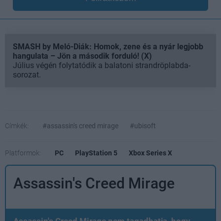
SMASH by Meló-Diák: Homok, zene és a nyár legjobb
hangulata – Jön a második forduló! (X)
Július végén folytatódik a balatoni strandröplabda-
sorozat.
Címkék:
#assassin's creed mirage
#ubisoft
Platformok:
PC
PlayStation 5
Xbox Series X
Assassin's Creed Mirage