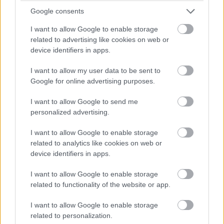
Google consents
I want to allow Google to enable storage
related to advertising like cookies on web or
device identifiers in apps.
I want to allow my user data to be sent to
Mindez már bekerült az Assassin's Creed Shadowsba,
Google for online advertising purposes.
így csak hagynotok kell a játéknak, hogy lefrissítse
magát. A Claws of Awaji egy fizetős kiegészítő lesz, amit
I want to allow Google to send me
külön kell majd megvásárolnotok. Az alapjáték Premium
personalized advertising.
Editionjének tulajdonosai extra költség nélkül fogják
I want to allow Google to enable storage
megkapni.
related to analytics like cookies on web or
device identifiers in apps.
Nem akarsz lemaradni semmiről?
I want to allow Google to enable storage
Rengeteg hír és cikk vár rád, lehet, hogy éppen nem
related to functionality of the website or app.
jön szembe GSO-n vagy a social médiában. Segítünk,
I want to allow Google to enable storage
hogy naprakész maradj, kiválogatjuk neked a
related to personalization.
legjobbakat,
iratkozz fel hírlevelünkre!