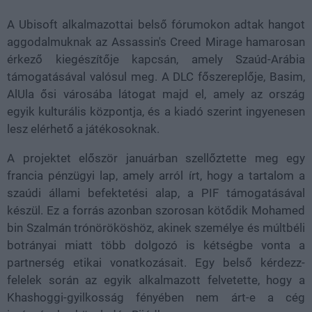
A Ubisoft alkalmazottai belső fórumokon adtak hangot
aggodalmuknak az Assassin's Creed Mirage hamarosan
érkező kiegészítője kapcsán, amely Szaúd-Arábia
támogatásával valósul meg. A DLC főszereplője, Basim,
AlUla ősi városába látogat majd el, amely az ország
egyik kulturális központja, és a kiadó szerint ingyenesen
lesz elérhető a játékosoknak.
A projektet először januárban szellőztette meg egy
francia pénzügyi lap, amely arról írt, hogy a tartalom a
szaúdi állami befektetési alap, a PIF támogatásával
készül. Ez a forrás azonban szorosan kötődik Mohamed
bin Szalmán trónörököshöz, akinek személye és múltbéli
botrányai miatt több dolgozó is kétségbe vonta a
partnerség etikai vonatkozásait. Egy belső kérdezz-
felelek során az egyik alkalmazott felvetette, hogy a
Khashoggi-gyilkosság fényében nem árt-e a cég