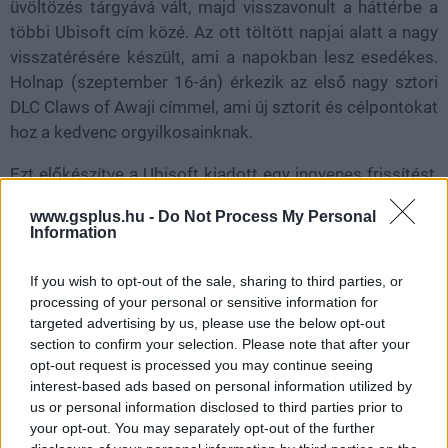
üvöltözés tárgyává vált, majd visszavonult a háttérbe a
többi Ubisoft cím közé. Az ott töltött napjai alatt a nagy
visszatérésére készült, ami a napokban lesz esedékes.
Holnap (szeptember 16-án) érkezik az első nagy sztori
DLC Claws of Awaji címmel, ami új sztorit és célpontokat
hoz a kedvenc orgyilkosainknak.
Ezt előkészítve a Ubisoft kiadott egy ingyenes frissítést,
az 1.1.1-et, ami több új játékmechanikát és apróbb
www.gsplus.hu -
Do Not Process My Personal
tartalmat is hozott magával. A legerősebb újdonság a
Information
"Go with the Bo" című küldetéssor, melynek során
elkísérhetjük Junjirót egy Bo mesterhez, aki megtanít
If you wish to opt-out of the sale, sharing to third parties, or
minket a harci bot effektív használatára. Az új fegyver és
processing of your personal or sensitive information for
a küldetéssor eredetileg a Claws of Awaji része volt, de
targeted advertising by us, please use the below opt-out
section to confirm your selection. Please note that after your
végül a Ubisoft úgy döntött, hogy ingyenessé teszi.
opt-out request is processed you may continue seeing
interest-based ads based on personal information utilized by
us or personal information disclosed to third parties prior to
your opt-out. You may separately opt-out of the further
A frissítés egyébként három új szintet adott hozzá a