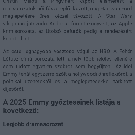
Cristin Milioti a Pingvinért kapott elismerést a
minisorozatok női főszereplői között, míg Harrison Ford
meglepetésre üres kézzel távozott. A Star Wars
világában játszódó Andor a forgatókönyvért, az Apple
krimisorozata, az Utolsó befutók pedig a rendezésért
kapott díjat.
Az este legnagyobb vesztese végül az HBO A Fehér
Lótusz című sorozata lett, amely több jelölés ellenére
sem tudott egyetlen szobrot sem begyűjteni. Az idei
Emmy tehát egyszerre szólt a hollywoodi önreflexióról, a
politikai üzenetekről és a meglepetésekkel tarkított
díjesőről.
A 2025 Emmy győzteseinek listája a
következő:
Legjobb drámasorozat