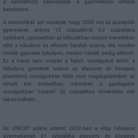
a nemzetközi szervezetek a gyermekkori elhízás
kezelésére.
A statisztikák azt mutatják, hogy 2000 óta az alultáplált
gyermekek aránya 13 százalékról 9,2 százalékra
csökkent, ugyanebben az időszakban viszont meredeken
nőtt a túlsúlyos és elhízott fiatalok száma. Ma minden
ötödik gyermek túlsúlyos, minden tizedik pedig elhízott.
Ez a trend nem csupán a fejlett országokat érinti: a
túlsúlyos gyerekek száma az alacsony és közepes
jövedelmű országokban több mint megduplázódott az
elmúlt két évtizedben, miközben a gazdagabb
országokban "csupán" 20 százalékos növekedés volt
tapasztalható.
Az UNICEF adatai szerint 2022-ben a világ túlsúlyos
gyermekeinek 81 százaléka alacsony és közepes