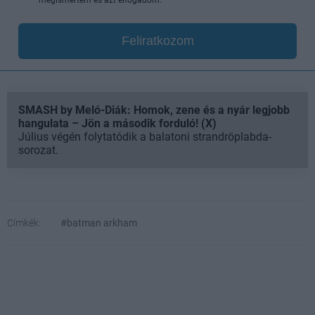
megismertem és azt elfogadom.
Feliratkozom
SMASH by Meló-Diák: Homok, zene és a nyár legjobb
hangulata – Jön a második forduló! (X)
Július végén folytatódik a balatoni strandröplabda-
sorozat.
Címkék:
#batman arkham