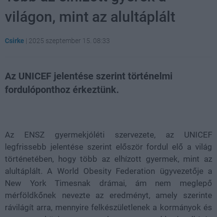
világon, mint az alultáplált
Csirke
|
2025 szeptember 15. 08:33
Az UNICEF jelentése szerint történelmi
fordulóponthoz érkeztünk.
Loaded
:
Unmute
31.11%
Az ENSZ gyermekjóléti szervezete, az UNICEF
legfrissebb jelentése szerint először fordul elő a világ
történetében, hogy több az elhízott gyermek, mint az
alultáplált. A World Obesity Federation ügyvezetője a
New York Timesnak drámai, ám nem meglepő
mérföldkőnek nevezte az eredményt, amely szerinte
rávilágít arra, mennyire felkészületlenek a kormányok és