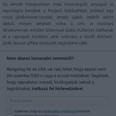
Az elmúlt hónapokban más kiszivárgott anyagok is
napvilágra kerültek a Project Sabbathból, például egy
rövid játékmenet-részlet, amely újabb ízelítőt adott
abból, milyen lehetett volna a cím. A mostani
látványtervek minden bizonnyal újabb hullámot indítanak
el a rajongók körében, akik számára a törölt Arkham-
játék lassan afféle elveszett legendává válik.
Nem akarsz lemaradni semmiről?
Rengeteg hír és cikk vár rád, lehet, hogy éppen nem
jön szembe GSO-n vagy a social médiában. Segítünk,
hogy naprakész maradj, kiválogatjuk neked a
legjobbakat,
iratkozz fel hírlevelünkre!
Kijelentem, hogy az
adatkezelési nyilatkozat
tartalmát