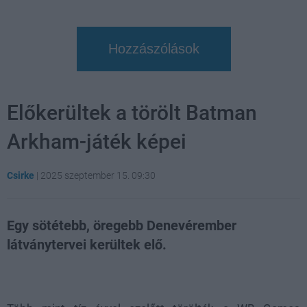
Hozzászólások
Előkerültek a törölt Batman
Arkham-játék képei
Csirke
|
2025 szeptember 15. 09:30
Egy sötétebb, öregebb Denevérember
látványtervei kerültek elő.
Loaded
:
Unmute
52.14%