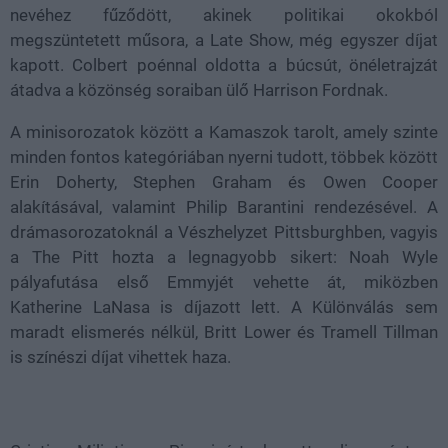
nevéhez fűződött, akinek politikai okokból
megszüntetett műsora, a Late Show, még egyszer díjat
kapott. Colbert poénnal oldotta a búcsút, önéletrajzát
átadva a közönség soraiban ülő Harrison Fordnak.
A minisorozatok között a Kamaszok tarolt, amely szinte
minden fontos kategóriában nyerni tudott, többek között
Erin Doherty, Stephen Graham és Owen Cooper
alakításával, valamint Philip Barantini rendezésével. A
drámasorozatoknál a Vészhelyzet Pittsburghben, vagyis
a The Pitt hozta a legnagyobb sikert: Noah Wyle
pályafutása első Emmyjét vehette át, miközben
Katherine LaNasa is díjazott lett. A Különválás sem
maradt elismerés nélkül, Britt Lower és Tramell Tillman
is színészi díjat vihettek haza.