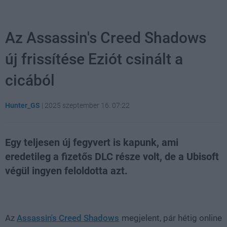
Az Assassin's Creed Shadows
új frissítése Eziót csinált a
cicából
Hunter_GS
|
2025 szeptember 16. 07:22
Egy teljesen új fegyvert is kapunk, ami
eredetileg a fizetős DLC része volt, de a Ubisoft
végül ingyen feloldotta azt.
Loaded
:
Unmute
21.86%
Az
Assassin's Creed Shadows
megjelent, pár hétig online