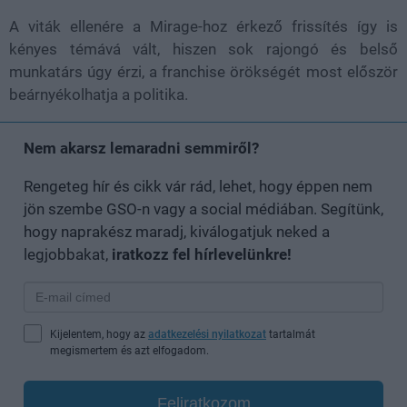
A viták ellenére a Mirage-hoz érkező frissítés így is
kényes témává vált, hiszen sok rajongó és belső
munkatárs úgy érzi, a franchise örökségét most először
beárnyékolhatja a politika.
Nem akarsz lemaradni semmiről?
Rengeteg hír és cikk vár rád, lehet, hogy éppen nem
jön szembe GSO-n vagy a social médiában. Segítünk,
hogy naprakész maradj, kiválogatjuk neked a
legjobbakat,
iratkozz fel hírlevelünkre!
Kijelentem, hogy az
adatkezelési nyilatkozat
tartalmát
megismertem és azt elfogadom.
Feliratkozom