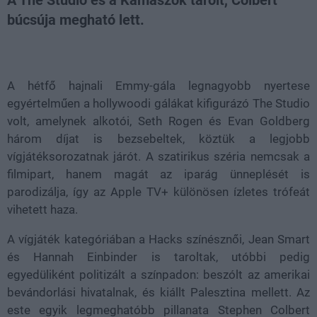
A The Studio és a Kamaszok tarolt, Colbert
búcsúja megható lett.
Loaded
:
Unmute
31.11%
A hétfő hajnali Emmy-gála legnagyobb nyertese
egyértelműen a hollywoodi gálákat kifigurázó The Studio
volt, amelynek alkotói, Seth Rogen és Evan Goldberg
három díjat is bezsebeltek, köztük a legjobb
vígjátéksorozatnak járót. A szatirikus széria nemcsak a
filmipart, hanem magát az iparág ünneplését is
parodizálja, így az Apple TV+ különösen ízletes trófeát
vihetett haza.
A vígjáték kategóriában a Hacks színésznői, Jean Smart
és Hannah Einbinder is taroltak, utóbbi pedig
egyedüliként politizált a színpadon: beszólt az amerikai
bevándorlási hivatalnak, és kiállt Palesztina mellett. Az
este egyik legmeghatóbb pillanata Stephen Colbert