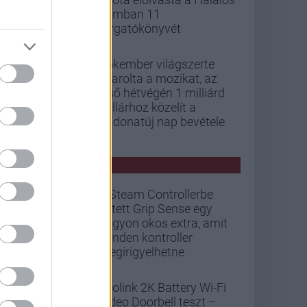
iramban 11
forgatókönyvét
Pókember világszerte
letarolta a mozikat, az
első hétvégén 1 milliárd
dollárhoz közelít a
Vadonatúj nap bevétele
PCW HÍREK
A Steam Controllerbe
rejtett Grip Sense egy
nagyon okos extra, amit
minden kontroller
megirigyelhetne
Reolink 2K Battery Wi-Fi
Video Doorbell teszt –