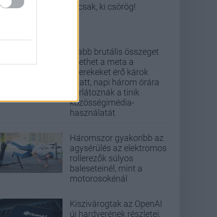
Nicsak, ki csörög!
Újabb brutális összeget
fizethet a meta a
gyerekeket érő károk
miatt, napi három órára
korlátoznák a tinik
közösségimédia-
használatát
Háromszor gyakoribb az
agysérülés az elektromos
rollerezők súlyos
baleseteinél, mint a
motorosokénál
Kiszivárogtak az OpenAI
új hardverének részletei: