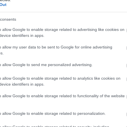
Out
consents
Ami nem tetszett
o allow Google to enable storage related to advertising like cookies on
evice identifiers in apps.
a world eventek rendszere átgondolatlan
o allow my user data to be sent to Google for online advertising
csúnya bugok rondítanak bele a
s.
játékélménybe
to allow Google to send me personalized advertising.
si
a jelenlegi generációs konzolok nehezen
bírnak el vele
o allow Google to enable storage related to analytics like cookies on
evice identifiers in apps.
o allow Google to enable storage related to functionality of the website
o allow Google to enable storage related to personalization.
o allow Google to enable storage related to security, including