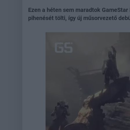
Ezen a héten sem maradtok GameStar H
pihenését tölti, így új műsorvezető deb