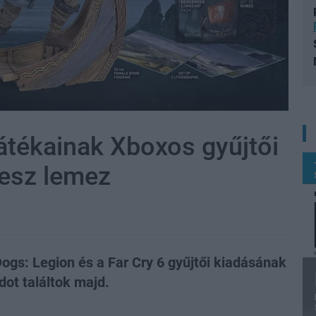
átékainak Xboxos gyűjtői
esz lemez
Dogs: Legion és a Far Cry 6 gyűjtői kiadásának
ot találtok majd.