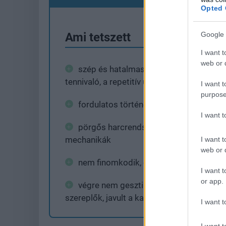
Opted 
Ami tetszett
Google 
I want t
web or d
szép és hatalmas világ, temérdek
tennivaló, a repetitív unalom nélkül
I want t
purpose
fordulatos történet
I want 
pörgős harcrendszer, ösztönző fejlődé
mechanikák
I want t
web or d
nem finomkodik, ömlik a vér
I want t
or app.
végre nem gesztikulálnak mindent túl a
szereplők, javult a karakteranimáció
I want t
I want t