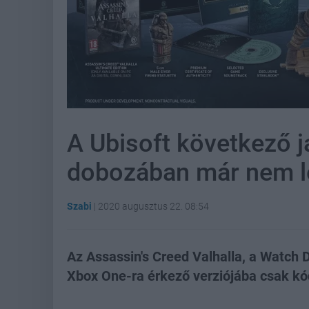
A Ubisoft következő j
dobozában már nem l
Szabi
|
2020 augusztus 22. 08:54
Az Assassin's Creed Valhalla, a Watch 
Xbox One-ra érkező verziójába csak kód