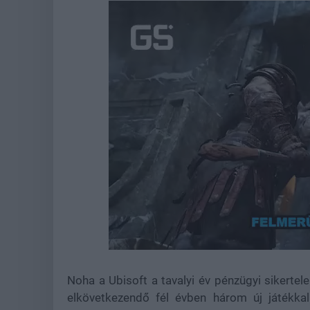
Loaded
:
Unmute
22.17%
Noha a Ubisoft a tavalyi év pénzügyi sikerte
elkövetkezendő fél évben három új játékkal