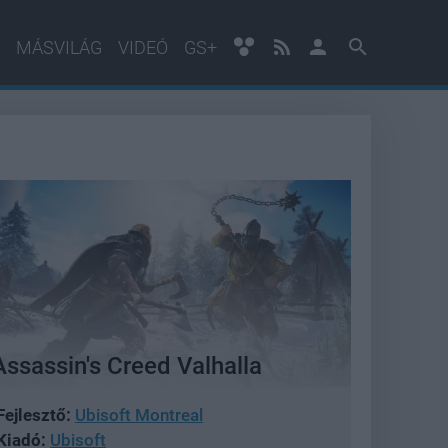
MÁSVILÁG
VIDEÓ
GS+
Assassin's Creed Valhalla
Fejlesztő:
Ubisoft Montreal
Kiadó:
Ubisoft