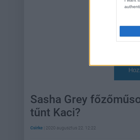
authenti
Hoz
Sasha Grey főzőműsor
tűnt Kaci?
Csirke
|
2020 augusztus 22. 12:22