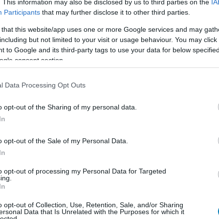
. This information may also be disclosed by us to third parties on the
IA
Participants
that may further disclose it to other third parties.
 that this website/app uses one or more Google services and may gath
including but not limited to your visit or usage behaviour. You may click 
b hangulata – Jön a második forduló! (X)
sorozat.
 to Google and its third-party tags to use your data for below specifi
ogle consent section.
l Data Processing Opt Outs
n's creed valhalla
#far cry 6
#collector's edition
o opt-out of the Sharing of my personal data.
In
o opt-out of the Sale of my Personal Data.
lhalla
In
to opt-out of processing my Personal Data for Targeted
ing.
In
forradalmat, de nem is ez volt a feladata. Szép
ha pedig az előző két részt szerettétek, akkor ezt
o opt-out of Collection, Use, Retention, Sale, and/or Sharing
ersonal Data that Is Unrelated with the Purposes for which it
lected.