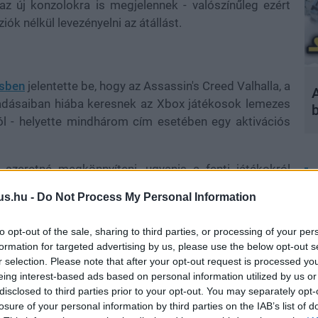
az új konzolokra is megjelennek - valószínűleg ezért
ók nélkül levezényelni az átállást.
ésben
jelentette be, hogy az Assassin's Creed Valhalla, a
A
iadásaiban hiába keresnek az Xbox játékosok lemezes
l - helyette mindhárom cím esetében egy aktivációs
 szeretné megkönnyíteni, ugyanis a fenti játékokról
Delivery-t, így azok, akik beruháznak Xbox Series X-re,
us.hu -
Do Not Process My Personal Information
. Ezt pedig bizonyára könnyebb úgy levezényelni, ha az
erűen csak letöltik könyvtárukból az adott címeket.
to opt-out of the sale, sharing to third parties, or processing of your per
formation for targeted advertising by us, please use the below opt-out s
lan marad, így abban ott lesz a Ubisoft legfrissebb
r selection. Please note that after your opt-out request is processed y
ost szeretne lecsapni a gyűjtői verzióra, az már csak a
eing interest-based ads based on personal information utilized by us or
is a Ubisoft Store szerint az AC Valhalla és a Watch
disclosed to third parties prior to your opt-out. You may separately opt-
ár.
losure of your personal information by third parties on the IAB’s list of