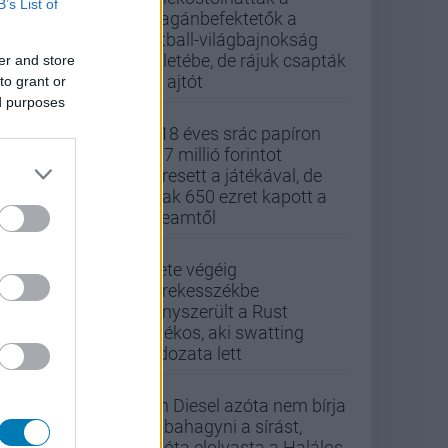
B’s List of
magánbefektetők a
futball-világbajnokság
üzletébe, de rájuk csapták
er and store
az ajtót
to grant or
ed purposes
A 18 éves srác papíron
437 millió forintot
keresett a játékával, de
csak 650 ezret kapott a
Steamtől
Élete végéig
kerekesszékbe
kényszerült a Rust
játékos, aki swatting
áldozata lett
Vin Diesel azóta nem bírja
abbahagyni a sírást,
mióta elolvasta a Halálos