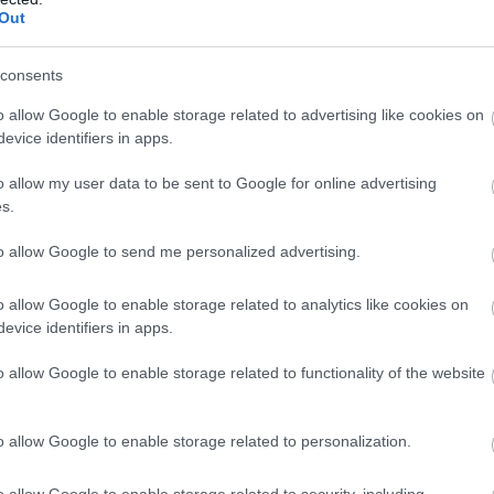
Out
, hardveres videók, minden, ami 1-2 percbe belefér.
consents
egnézem
o allow Google to enable storage related to advertising like cookies on
evice identifiers in apps.
o allow my user data to be sent to Google for online advertising
s.
to allow Google to send me personalized advertising.
b hangulata – Jön a második forduló! (X)
sorozat.
o allow Google to enable storage related to analytics like cookies on
evice identifiers in apps.
o allow Google to enable storage related to functionality of the website
#microsoft
Xbox One
Xbox Series X
o allow Google to enable storage related to personalization.
o allow Google to enable storage related to security, including