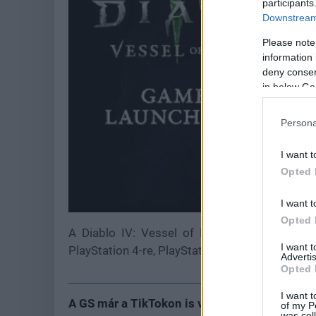
participants
Downstream 
Please note
information 
deny consent
in below Go
Persona
I want t
Opted 
I want t
Opted 
A Diablo IV: Vessel of Hatred kiegészítő m
I want 
PlayStation 4-re, PlayStation 5-re, Xbox One-ra
Advertis
Opted 
I want t
A GS már a TikTokon is vár
of my P
was col