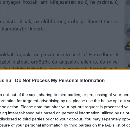
anyagot hoztak, ami kifejezetten az új helyszínre, új
l.
histo állnak, az előbbi megpróbálja elpusztítani az
 a kampányból kiderül.
nokkal fogunk megküzdeni a Vessel of Hatredben. A
bzést biztosít ördögök és angyalok ellen is, és mivel
A
 így feltételezhetjük, hogy a mennyek katonái is új
trailer meglehetősen látványosra sikerült.
us.hu -
Do Not Process My Personal Information
to opt-out of the sale, sharing to third parties, or processing of your per
formation for targeted advertising by us, please use the below opt-out s
r selection. Please note that after your opt-out request is processed y
eing interest-based ads based on personal information utilized by us or
disclosed to third parties prior to your opt-out. You may separately opt-
losure of your personal information by third parties on the IAB’s list of