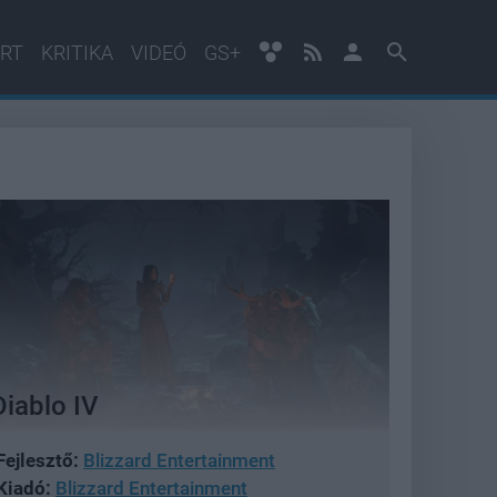
RT
KRITIKA
VIDEÓ
GS+
Diablo IV
Fejlesztő:
Blizzard Entertainment
Kiadó:
Blizzard Entertainment