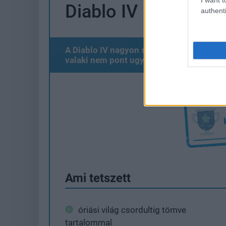
Diablo IV
authenti
A Diablo IV nagyon sok szempontból más,
valaki nem pont ugyanarra az élményre v
Ami tetszett
óriási világ csordultig tömve
tartalommal