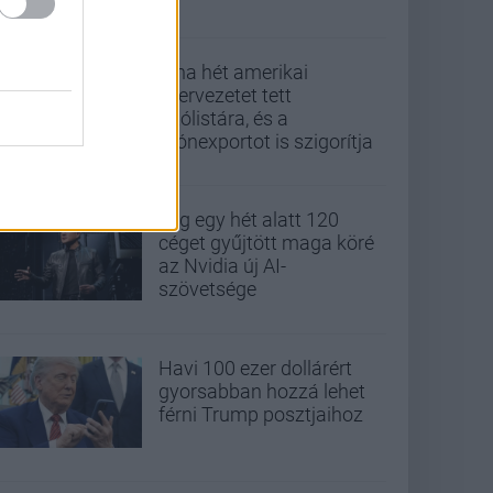
Kína hét amerikai
szervezetet tett
tiltólistára, és a
drónexportot is szigorítja
Alig egy hét alatt 120
céget gyűjtött maga köré
az Nvidia új AI-
szövetsége
Havi 100 ezer dollárért
gyorsabban hozzá lehet
férni Trump posztjaihoz