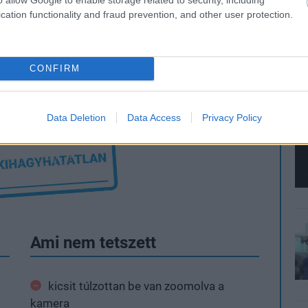
cation functionality and fraud prevention, and other user protection.
 mint az örök klasszikus második epizód, de ha
CONFIRM
ágyik, akkor nehéz lesz nem imádnia.
Data Deletion
Data Access
Privacy Policy
Ami nem tetszett
kicsit túlzottan be van zoomolva a
kamera