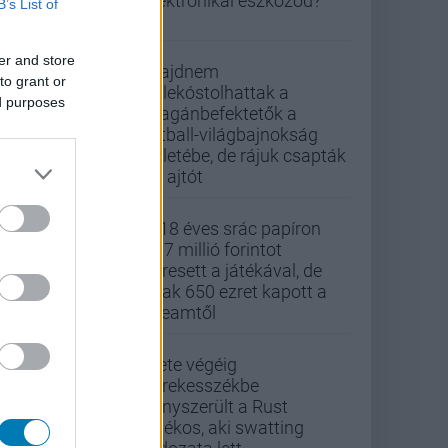
elektronikai eszközöd?
B’s List of
er and store
Majdnem
to grant or
belekóstolhattak a
ed purposes
magánbefektetők a
futball-világbajnokság
üzletébe, de rájuk csapták
az ajtót
A 18 éves srác papíron
437 millió forintot
keresett a játékával, de
csak 650 ezret kapott a
Steamtől
Élete végéig
kerekesszékbe
kényszerült a Rust
játékos, aki swatting