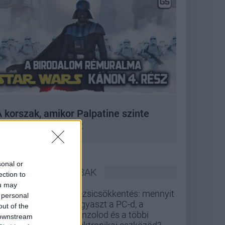
 korszak, amikor Palpatine szinte
bármit megtehetett
sonal or
LEGOLVASOTTABBAK
ection to
ou may
Rezsicsökkentés: mennyit
 personal
fogyaszt a PC-d, a
out of the
konzolod és a többi
 downstream