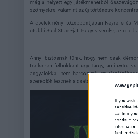
mágia helyett egy játékmenetből összevágott 
szörnyekre, valamint az új történetre koncentrá
A cselekmény középpontjában Neyrelle és Mep
utóbbi Soul Stone-ját. Hogy sikerül-e, az majd
Annyi biztosnak tűnik, hogy nem csak démo
trailerben felbukkant egy tárgy, ami extra se
angyalokkal nem harcoltunk az alapjátékban,
szereplők lesznek a csatatéren. Akárhogy is, a 
www.gspl
If you wish 
sensitive in
confirm you
continue se
information 
further disc