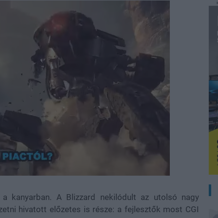
a kanyarban. A Blizzard nekilódult az utolsó nagy
tni hivatott előzetes is része: a fejlesztők most CGI