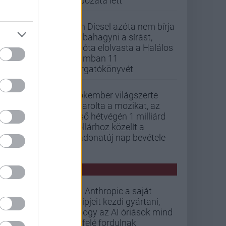
áldozata lett
Vin Diesel azóta nem bírja
abbahagyni a sírást,
mióta elolvasta a Halálos
iramban 11
forgatókönyvét
Pókember világszerte
letarolta a mozikat, az
első hétvégén 1 milliárd
dollárhoz közelít a
Vadonatúj nap bevétele
PCW HÍREK
Az Anthropic a saját
chipjeit kezdi gyártani,
ahogy az AI óriások mind
befelé fordulnak