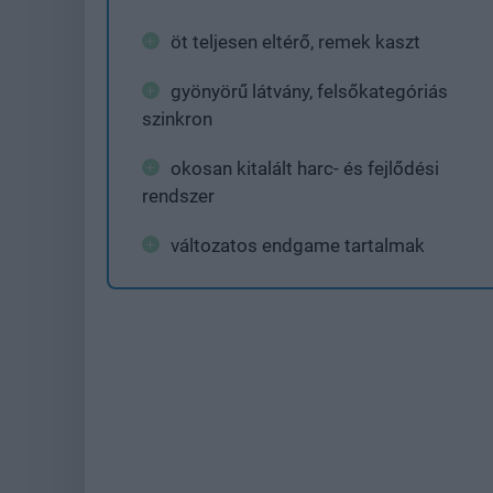
öt teljesen eltérő, remek kaszt
gyönyörű látvány, felsőkategóriás
szinkron
okosan kitalált harc- és fejlődési
rendszer
változatos endgame tartalmak