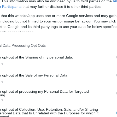
. This information may also be disclosed by us to third parties on the
IA
Participants
that may further disclose it to other third parties.
 that this website/app uses one or more Google services and may gath
including but not limited to your visit or usage behaviour. You may click 
 to Google and its third-party tags to use your data for below specifi
ogle consent section.
l Data Processing Opt Outs
o opt-out of the Sharing of my personal data.
In
o opt-out of the Sale of my Personal Data.
In
egjelenése 2024. október 8-án lesz esedékes PC-re,
to opt-out of processing my Personal Data for Targeted
 és Xbox Series X/S-re.
ing.
In
o opt-out of Collection, Use, Retention, Sale, and/or Sharing
ersonal Data that Is Unrelated with the Purposes for which it
lected.