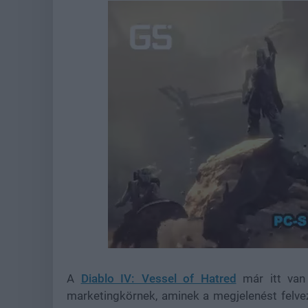
Loaded
:
Unmute
37.41%
A
Diablo IV: Vessel of Hatred
már itt van 
marketingkörnek, aminek a megjelenést felveze