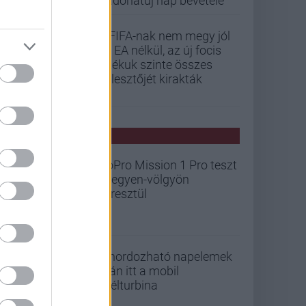
Vadonatúj nap bevétele
A FIFA-nak nem megy jól
az EA nélkül, az új focis
játékuk szinte összes
fejlesztőjét kirakták
PCW HÍREK
GoPro Mission 1 Pro teszt
- hegyen-völgyön
keresztül
A hordozható napelemek
után itt a mobil
szélturbina