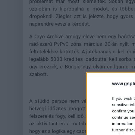
problémát már most kiemeltek. Sokan egys
szólóban is kipróbálná a módot, és többen
dropoknál. Ziegler azt is jelezte, hogy gyo
napirendre veszi a kérdést.
A Cryo Archive amúgy eleve nem egy barátság
raid-szerű PvPvE zóna március 20-án nyílt m
feltételekhez kötötték. A játékosnak el kell érni
legalább 5000 kredites loadouttal kell sorba
úgy érezzék, a Bungie egy olyan endgame mó
szabott.
www.gspl
If you wish 
A stúdió persze nem véletlenül választotta e
sensitive in
hétvégi időzítés mögött részben gazdasági 
confirm you
felszerelés fogy, kell idő a hét közbeni felkész
continue se
az aktivitást és a matchmakinget is. Papíron
information 
further disc
hogy ez a logika egy csomó embert az ajtón kív