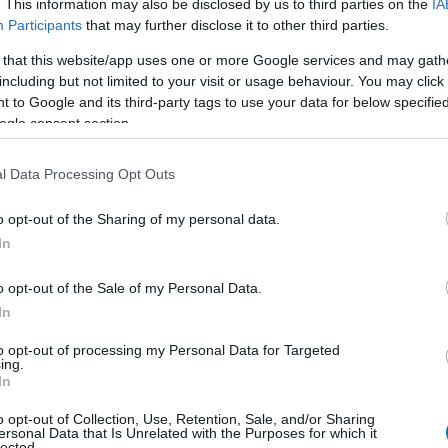
. This information may also be disclosed by us to third parties on the
IA
Participants
that may further disclose it to other third parties.
ben. A Cryo Archive-ot sokan dicsérik azért, mert mer
leg olyan, mint egy Bungie-féle raid megbolondítva
 that this website/app uses one or more Google services and may gath
számoló szerint ez az egyik legkülönlegesebb pálya a
including but not limited to your visit or usage behaviour. You may click 
 to Google and its third-party tags to use your data for below specifi
óval és komolyabb lootjutalmakkal. Csakhogy minél
ogle consent section.
j, ha a hozzáférését úgy lövik be, hogy a fél közösség
l Data Processing Opt Outs
 ült teljesen a Cryo Archive rajtja körüli zaj, máris
o opt-out of the Sharing of my personal data.
gédia, sőt inkább jó jel, hogy nem söprik le azonnal a
In
e mernek belenyúlni a koncepcióba. Mert ha túl sokat
, ha túl keveset, akkor megmarad egy látványosan
o opt-out of the Sale of my Personal Data.
etetlen végjáték. A Marathonnak pedig most nagyon
In
.
to opt-out of processing my Personal Data for Targeted
ing.
In
o opt-out of Collection, Use, Retention, Sale, and/or Sharing
ersonal Data that Is Unrelated with the Purposes for which it
élgetések, livestreamek, végigjátszások, magyar
lected.