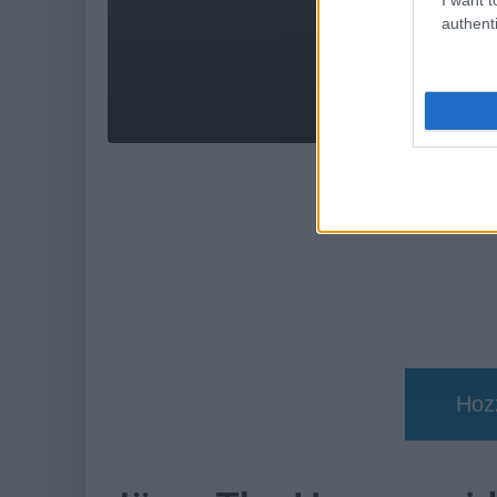
authenti
AMI 
Hoz