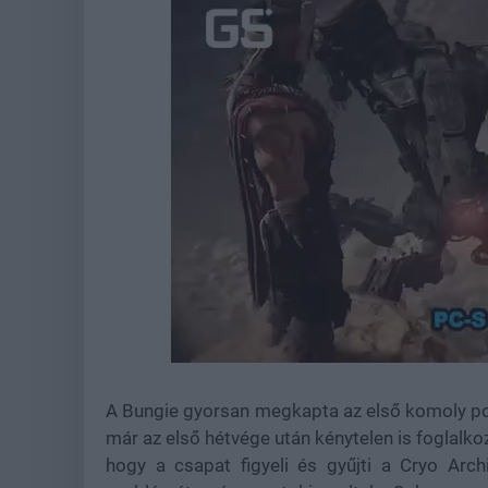
Loaded
:
Unmute
37.42%
A Bungie gyorsan megkapta az első komoly p
már az első hétvége után kénytelen is foglalkozn
hogy a csapat figyeli és gyűjti a Cryo Arch