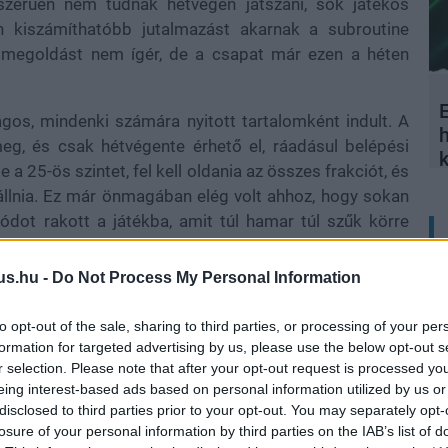
zerűen nem tudnak hétvégén játszani, sok játékos
 kiszámíthatóbb jutalmazást akarnak a subroutine
rs megoldást nem ígér, de a csapat már ezen a héten
E
os, mindenki számára nyitott tartalomként indult. A
eg, és csak hétvégente érhető el, ráadásul belépési
e a 25-ös szintet, fel kell oldania az összes frakciót, és
 állnia. Ez már önmagában elég volt ahhoz, hogy sokan
dot rakott a játékba, amit túl hamar túl szűk körre
us.hu -
Do Not Process My Personal Information
to opt-out of the sale, sharing to third parties, or processing of your per
zt a modellt. Ziegler korábban arról beszélt, hogy a
formation for targeted advertising by us, please use the below opt-out s
és játékmeneti okok állnak: a Cryo Archive-ban sok
r selection. Please note that after your opt-out request is processed y
ülésre, és a Bungie szerint így könnyebb életben tartani
eing interest-based ads based on personal information utilized by us or
 ez érthető, a gyakorlatban viszont már most látszik,
disclosed to third parties prior to your opt-out. You may separately opt-
losure of your personal information by third parties on the IAB’s list of
ül hagy.