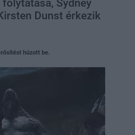
folytatása, Sydney
irsten Dunst érkezik
erősítést húzott be.