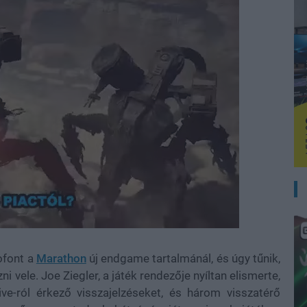
ofont a
Marathon
új endgame tartalmánál, és úgy tűnik,
i vele. Joe Ziegler, a játék rendezője nyíltan elismerte,
ive-ról érkező visszajelzéseket, és három visszatérő