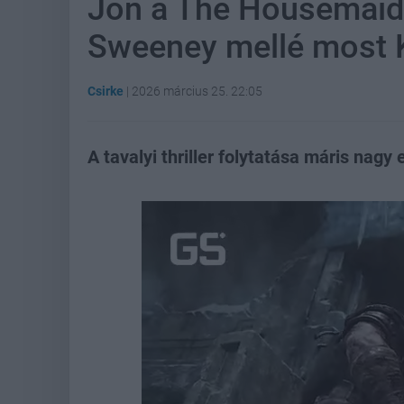
Jön a The Housemaid 
Sweeney mellé most K
Csirke
|
2026 március 25. 22:05
A tavalyi thriller folytatása máris nagy 