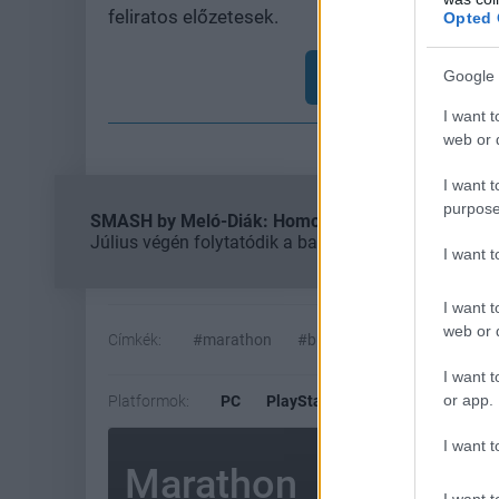
feliratos előzetesek.
Opted 
Feliratkozom
Google 
I want t
web or d
I want t
purpose
SMASH by Meló-Diák: Homok, zene és a nyár legjob
Július végén folytatódik a balatoni strandröplabda-
I want 
I want t
web or d
Címkék:
#marathon
#bungie
I want t
or app.
Platformok:
PC
PlayStation 5
Xbox Series X
I want t
Marathon
I want t