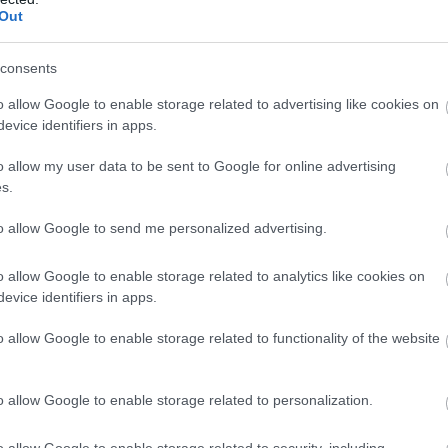
Out
Csatornatag leszek
consents
o allow Google to enable storage related to advertising like cookies on
evice identifiers in apps.
o allow my user data to be sent to Google for online advertising
s.
b hangulata – Jön a második forduló! (X)
sorozat.
to allow Google to send me personalized advertising.
o allow Google to enable storage related to analytics like cookies on
evice identifiers in apps.
o allow Google to enable storage related to functionality of the website
o allow Google to enable storage related to personalization.
o allow Google to enable storage related to security, including