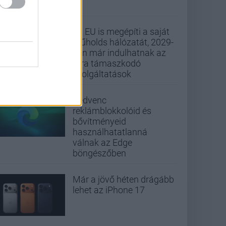
Az EU is megépíti a saját
műholds hálózatát, 2029-
ben már indulhatnak az
arra támaszkodó
szolgáltatások
Kedvenc
reklámblokkolóid és
bővítményeid
használhatatlanná
válnak az Edge
böngészőben
Már a jövő héten drágább
lehet az iPhone 17