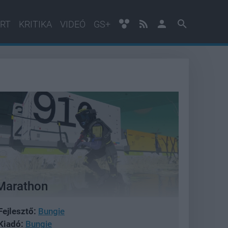
RT
KRITIKA
VIDEÓ
GS+
Marathon
Fejlesztő:
Bungie
Kiadó:
Bungie