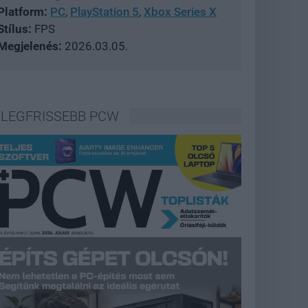
Platform:
PC
,
PlayStation 5
,
Xbox Series X
Stílus:
FPS
Megjelenés:
2026.03.05.
LEGFRISSEBB PCW