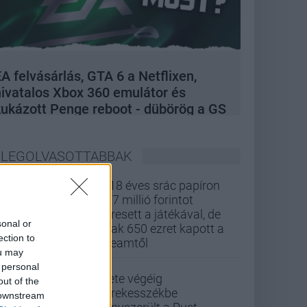
A felvásárlás, GTA 6 a Netflixen,
hivatalos Xbox 360 emulátor és
kukázott Penge reboot - dübörög a GS
Hype
LEGOLVASOTTABBAK
A 18 éves srác papíron
437 millió forintot
keresett a játékával, de
sonal or
csak 650 ezret kapott a
ection to
Steamtől
ou may
 personal
Élete végéig
out of the
kerekesszékbe
 downstream