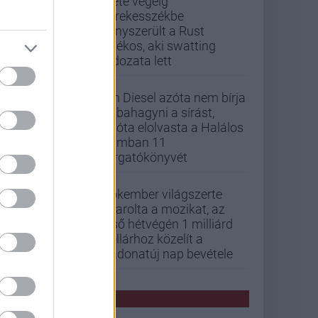
Élete végéig
kerekesszékbe
kényszerült a Rust
játékos, aki swatting
áldozata lett
Vin Diesel azóta nem bírja
abbahagyni a sírást,
mióta elolvasta a Halálos
iramban 11
forgatókönyvét
Pókember világszerte
letarolta a mozikat, az
első hétvégén 1 milliárd
dollárhoz közelít a
Vadonatúj nap bevétele
PCW HÍREK