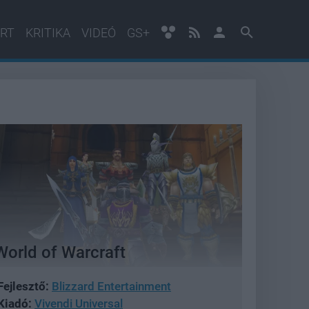
RT
KRITIKA
VIDEÓ
GS+
World of Warcraft
Fejlesztő:
Blizzard Entertainment
Kiadó:
Vivendi Universal