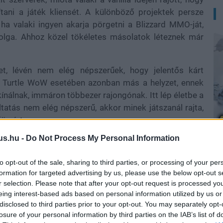
ítani a játék kliensét. A különböző projektek persze
ha valaki ingyen akarja pörgetni a Blizzard MMO-ját,
dolga. Ahhoz közel tökéletes másolatok léteznek már
t, lévén nem elég népszerűek, hogy jelentős kárt
 Turtle WoW esetében azonban más a helyzet, ennek
 kínálnak, immáron többezer rajongónak. Itt lép életbe a
ltatás nem elég népszerű, akkor minek játszanál rajta,
jön érte.
us.hu -
Do Not Process My Personal Information
A
to opt-out of the sale, sharing to third parties, or processing of your per
zet, mivel ez a szerver nem csak rekreálta az eredeti
formation for targeted advertising by us, please use the below opt-out s
al, helyszínekkel, dungeonokkal és kliensoldali
r selection. Please note that after your opt-out request is processed y
ztők kifejezett célja volt, hogy megalkossák a mitikus
eing interest-based ads based on personal information utilized by us or
f Warcraft verziót, ami nem kanyarodik túl messzire a
disclosed to third parties prior to your opt-out. You may separately opt-
kap a végtelenségig.
losure of your personal information by third parties on the IAB’s list of