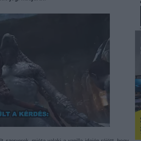
 szerverek, mióta valaki a vanilla idején rájött, hogy