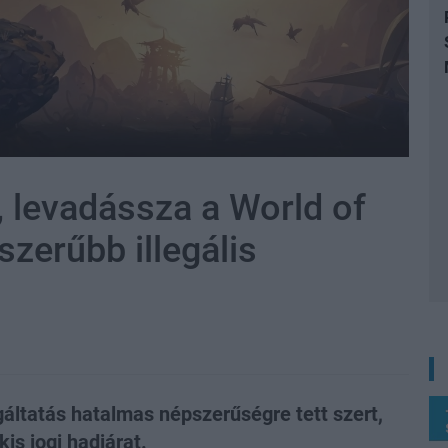
, levadássza a World of
szerűbb illegális
áltatás hatalmas népszerűségre tett szert,
s jogi hadjárat.