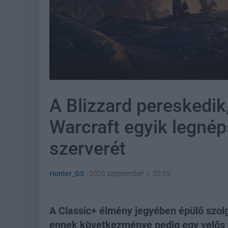
A Blizzard pereskedik
Warcraft egyik legnép
szerverét
Hunter_GS
|
2025 szeptember 1. 20:35
A Classic+ élmény jegyében épülő szolg
ennek következménye pedig egy velős ki