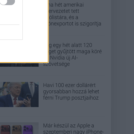
Kína hét amerikai
szervezetet tett
tiltólistára, és a
drónexportot is szigorítja
Alig egy hét alatt 120
céget gyűjtött maga köré
az Nvidia új AI-
szövetsége
Havi 100 ezer dollárért
gyorsabban hozzá lehet
férni Trump posztjaihoz
Már készül az Apple a
szeptemberi nagy iPhone-