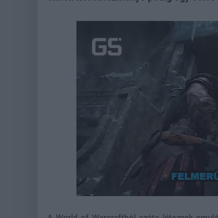
Loaded
:
Unmute
21.86%
A World of Warcraftból azóta léteznek emulált