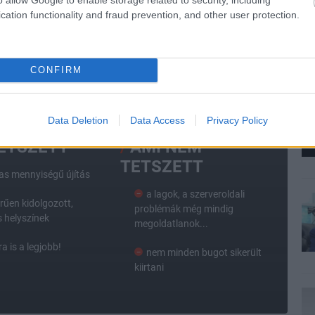
cation functionality and fraud prevention, and other user protection.
rd
#microsoft
#per
CONFIRM
Data Deletion
Data Access
Privacy Policy
TETSZETT
AMI NEM
TETSZETT
as mennyiségű újítás
a lagok, a szerveroldali
űen kidolgozott,
problémák még mindig
s helyszínek
megoldatlanok...
a is a legjobb!
nem minden bugot sikerült
kiirtani