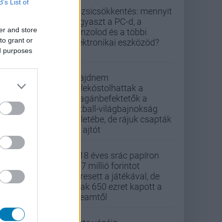
B’s List of
Rezsicsökkentés: mennyit
fogyaszt a PC-d, a
er and store
konzolod és a többi
to grant or
elektronikai eszközöd?
ed purposes
Majdnem
belekóstolhattak a
magánbefektetők a
futball-világbajnokság
üzletébe, de rájuk csapták
az ajtót
A 18 éves srác papíron
437 millió forintot
keresett a játékával, de
csak 650 ezret kapott a
Steamtől