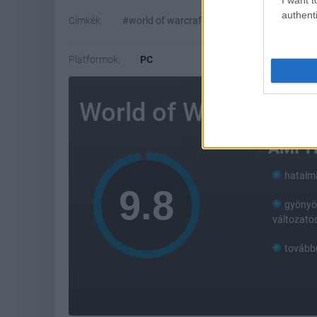
authenti
Címkék:
#world of warcraft
#mmorpg
#blizza
Platformok:
PC
World of Warcraft
AMI 
hatalm
gyönyör
változato
továbbr