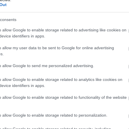
Out
en nem jön szembe GSO-n vagy a social médiában.
consents
 neked a legjobbakat,
iratkozz fel hírlevelünkre!
o allow Google to enable storage related to advertising like cookies on
evice identifiers in apps.
o allow my user data to be sent to Google for online advertising
smertem és azt elfogadom.
s.
to allow Google to send me personalized advertising.
liratkozom
o allow Google to enable storage related to analytics like cookies on
evice identifiers in apps.
o allow Google to enable storage related to functionality of the website
b hangulata – Jön a második forduló! (X)
sorozat.
o allow Google to enable storage related to personalization.
o allow Google to enable storage related to security, including