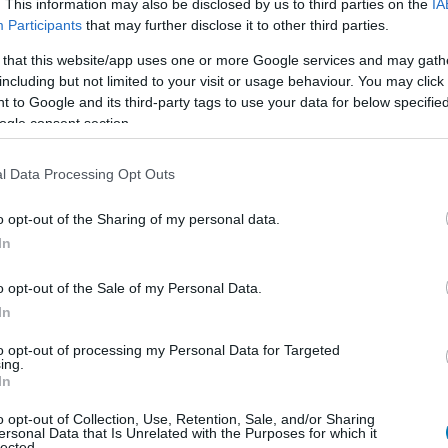
. This information may also be disclosed by us to third parties on the
IA
gine 5 hajtotta klienst is ígértek már. Talán ezért, talán
Participants
that may further disclose it to other third parties.
ított egy jogi eljárást a Turtle WoW üzemeltetői ellen.
 that this website/app uses one or more Google services and may gath
a
2:25-cv-08914-es számon
és nagyrészt szerzői jog
including but not limited to your visit or usage behaviour. You may click 
 épít. Az irat szerint a Turtle üzemeltetői felépítettek
 to Google and its third-party tags to use your data for below specifi
ának felháborító megsértésére".
ogle consent section.
eszélyeket, profit-szerzési trükköket és sok egyéb
l Data Processing Opt Outs
rcraft hivatalos szolgáltatásának emulálásából
össéget, amire a Turtle WoW tulajdonosai
a következőt
o opt-out of the Sharing of my personal data.
In
ézünk szembe kihívásokkal, és minden alkalommal
o opt-out of the Sale of my Personal Data.
s elkötelezettek maradunk a Turtle WoW élménye
In
k során."
to opt-out of processing my Personal Data for Targeted
ing.
atakiáltás. Meglátjuk, hogy az ellenállás meddig tud
In
o opt-out of Collection, Use, Retention, Sale, and/or Sharing
ersonal Data that Is Unrelated with the Purposes for which it
lected.