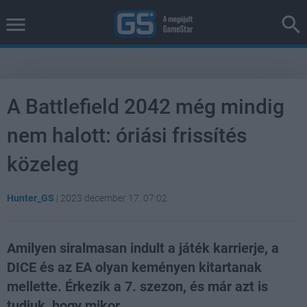
A Battlefield 2042 még mindig
nem halott: óriási frissítés
közeleg
Hunter_GS
|
2023 december 17. 07:02
Amilyen siralmasan indult a játék karrierje, a
DICE és az EA olyan keményen kitartanak
mellette. Érkezik a 7. szezon, és már azt is
tudjuk, hogy mikor.