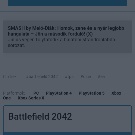
SMASH by Meló-Diák: Homok, zene és a nyár legjobb
hangulata – Jön a második forduló! (X)
Július végén folytatódik a balatoni strandröplabda-
sorozat.
Címkék:
#battlefield 2042
#fps
#dice
#ea
Platformok:
PC
PlayStation 4
PlayStation 5
Xbox
One
Xbox Series X
Battlefield 2042