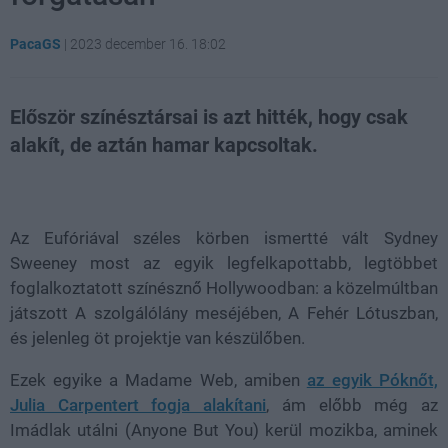
PacaGS
|
2023 december 16. 18:02
Először színésztársai is azt hitték, hogy csak
alakít, de aztán hamar kapcsoltak.
Loaded
:
Unmute
21.86%
Az Eufóriával széles körben ismertté vált Sydney
Sweeney most az egyik legfelkapottabb, legtöbbet
foglalkoztatott színésznő Hollywoodban: a közelmúltban
játszott A szolgálólány meséjében, A Fehér Lótuszban,
és jelenleg öt projektje van készülőben.
Ezek egyike a Madame Web, amiben
az egyik Póknőt,
Julia Carpentert fogja alakítani
, ám előbb még az
Imádlak utálni (Anyone But You) kerül mozikba, aminek