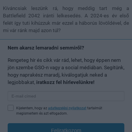
Kíváncsiak leszünk rá, hogy meddig tart még a
Battlefield 2042 iránti lelkesedés. A 2024-es év első
felét így tuti kihúzzuk már ezzel a háborús lövöldével, de
mi vár ránk majd azon túl?
Nem akarsz lemaradni semmiről?
Rengeteg hír és cikk vár rád, lehet, hogy éppen nem
jön szembe GSO-n vagy a social médiában. Segítünk,
hogy naprakész maradj, kiválogatjuk neked a
legjobbakat,
iratkozz fel hírlevelünkre!
Kijelentem, hogy az
adatkezelési nyilatkozat
tartalmát
megismertem és azt elfogadom.
Feliratkozom