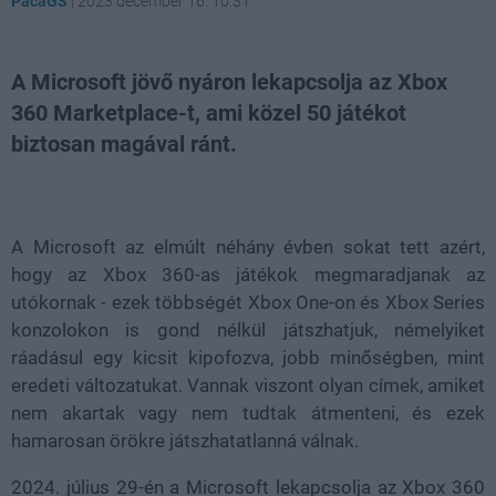
PacaGS
|
2023 december 16. 10:31
A Microsoft jövő nyáron lekapcsolja az Xbox
360 Marketplace-t, ami közel 50 játékot
biztosan magával ránt.
Loaded
:
Unmute
21.86%
A Microsoft az elmúlt néhány évben sokat tett azért,
hogy az Xbox 360-as játékok megmaradjanak az
utókornak - ezek többségét Xbox One-on és Xbox Series
konzolokon is gond nélkül játszhatjuk, némelyiket
ráadásul egy kicsit kipofozva, jobb minőségben, mint
eredeti változatukat. Vannak viszont olyan címek, amiket
nem akartak vagy nem tudtak átmenteni, és ezek
hamarosan örökre játszhatatlanná válnak.
2024. július 29-én a Microsoft lekapcsolja az Xbox 360