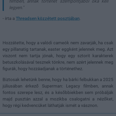
filmben, annak történet szempontjából oka kell
legyen."
- írta a
Threadsen közzétett posztjában
.
Hozzátette, hogy a valódi cameók nem zavarják, ha csak
egy pillanatig tartanak, easter eggként jelennek meg. Azt
viszont nem tartja jónak, hogy egy sztorit karakterek
betuszkolásával tesznek tönkre, nem azért jelennek meg
figurák, hogy hozzáadjanak a történethez.
Biztosak lehetünk benne, hogy ha bárki felbukkan a 2025
júliusában érkező Superman: Legacy filmben, annak
fontos szerepe lesz, és a későbbiekben sem próbálják
majd pusztán azzal a mozikba csalogatni a nézőket,
hogy régi kedvencüket láthatják ismét a vásznon.