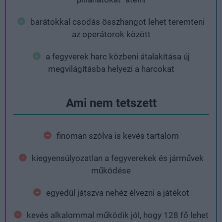
barátokkal csodás összhangot lehet teremteni
az operátorok között
a fegyverek harc közbeni átalakítása új
megvilágításba helyezi a harcokat
Ami nem tetszett
finoman szólva is kevés tartalom
kiegyensúlyozatlan a fegyverekek és járművek
működése
egyedül játszva nehéz élvezni a játékot
kevés alkalommal működik jól, hogy 128 fő lehet