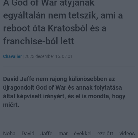
A God of War atyjának
egyáltalán nem tetszik, ami a
reboot óta Kratosból és a
franchise-ból lett
Chavalier
|
2023 december 16. 07:01
David Jaffe nem rajong különösebben az
újragondolt God of War és annak folytatása
által képviselt irányért, és el is mondta, hogy
miért.
Loaded
:
Unmute
21.86%
Noha David Jaffe már évekkel ezelőtt videós