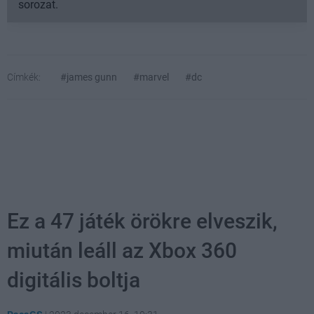
sorozat.
Címkék:
#james gunn
#marvel
#dc
Ez a 47 játék örökre elveszik,
miután leáll az Xbox 360
digitális boltja