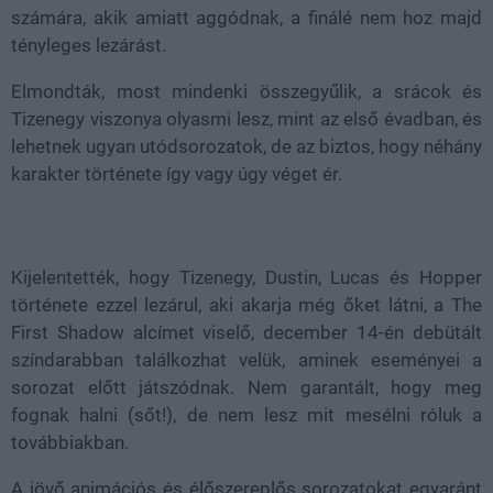
számára, akik amiatt aggódnak, a finálé nem hoz majd
tényleges lezárást.
Elmondták, most mindenki összegyűlik, a srácok és
Tizenegy viszonya olyasmi lesz, mint az első évadban, és
lehetnek ugyan utódsorozatok, de az biztos, hogy néhány
karakter története így vagy úgy véget ér.
Kijelentették, hogy Tizenegy, Dustin, Lucas és Hopper
története ezzel lezárul, aki akarja még őket látni, a The
First Shadow alcímet viselő, december 14-én debütált
színdarabban találkozhat velük, aminek eseményei a
sorozat előtt játszódnak. Nem garantált, hogy meg
fognak halni (sőt!), de nem lesz mit mesélni róluk a
továbbiakban.
A jövő animációs és élőszereplős sorozatokat egyaránt