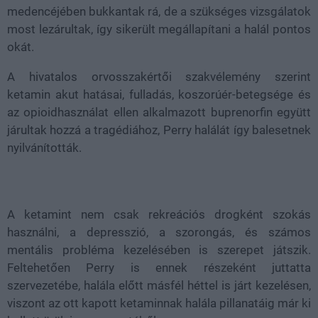
medencéjében bukkantak rá, de a szükséges vizsgálatok
most lezárultak, így sikerült megállapítani a halál pontos
okát.
A hivatalos orvosszakértői szakvélemény szerint
ketamin akut hatásai, fulladás, koszorúér-betegsége és
az opioidhasználat ellen alkalmazott buprenorfin együtt
járultak hozzá a tragédiához, Perry halálát így balesetnek
nyilvánították.
A ketamint nem csak rekreációs drogként szokás
használni, a depresszió, a szorongás, és számos
mentális probléma kezelésében is szerepet játszik.
Feltehetően Perry is ennek részeként juttatta
szervezetébe, halála előtt másfél héttel is járt kezelésen,
viszont az ott kapott ketaminnak halála pillanatáig már ki