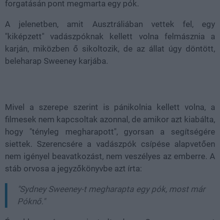
forgatásán pont megmarta egy pók.
A jelenetben, amit Ausztráliában vettek fel, egy
"kiképzett" vadászpóknak kellett volna felmásznia a
karján, miközben ő sikoltozik, de az állat úgy döntött,
beleharap Sweeney karjába.
Mivel a szerepe szerint is pánikolnia kellett volna, a
filmesek nem kapcsoltak azonnal, de amikor azt kiabálta,
hogy "tényleg megharapott", gyorsan a segítségére
siettek. Szerencsére a vadászpók csípése alapvetően
nem igényel beavatkozást, nem veszélyes az emberre. A
stáb orvosa a jegyzőkönyvbe azt írta:
"Sydney Sweeney-t megharapta egy pók, most már
Póknő."