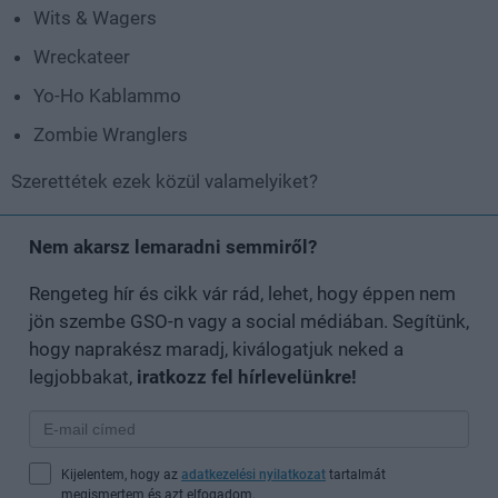
Wits & Wagers
Wreckateer
Yo-Ho Kablammo
Zombie Wranglers
Szerettétek ezek közül valamelyiket?
Nem akarsz lemaradni semmiről?
Rengeteg hír és cikk vár rád, lehet, hogy éppen nem
jön szembe GSO-n vagy a social médiában. Segítünk,
hogy naprakész maradj, kiválogatjuk neked a
legjobbakat,
iratkozz fel hírlevelünkre!
Kijelentem, hogy az
adatkezelési nyilatkozat
tartalmát
megismertem és azt elfogadom.