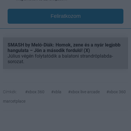
Feliratkozom
SMASH by Meló-Diák: Homok, zene és a nyár legjobb
hangulata – Jön a második forduló! (X)
Július végén folytatódik a balatoni strandröplabda-
sorozat.
Címkék:
#xbox 360
#xbla
#xbox live arcade
#xbox 360
marcetplace