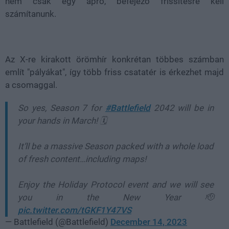
nem csak egy apró, befejező frissítésre kell
számítanunk.
Az X-re kirakott örömhír konkrétan többes számban
említ "pályákat", így több friss csatatér is érkezhet majd
a csomaggal.
So yes, Season 7 for
#Battlefield
2042 will be in
your hands in March! 🗓️
It’ll be a massive Season packed with a whole load
of fresh content…including maps!
Enjoy the Holiday Protocol event and we will see
you in the New Year 🫡
pic.twitter.com/tGKF1Y47VS
— Battlefield (@Battlefield)
December 14, 2023