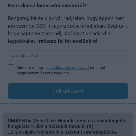
Nem akarsz lemaradni semmiről?
Rengeteg hír és cikk vár rád, lehet, hogy éppen nem
jön szembe GSO-n vagy a social médiában. Segítünk,
hogy naprakész maradj, kiválogatjuk neked a
legjobbakat,
iratkozz fel hírlevelünkre!
Kijelentem, hogy az
adatkezelési nyilatkozat
tartalmát
megismertem és azt elfogadom.
Feliratkozom
SMASH by Meló-Diák: Homok, zene és a nyár legjobb
hangulata – Jön a második forduló! (X)
Július végén folytatódik a balatoni strandröplabda-