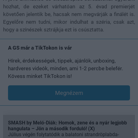
hozhat, de ezeket várhatóan az 5. évad premierjét
követően jelentik be, hacsak nem megvárják a finálét is.
Egyelőre nem tudni, mikor indulhat a széria, csak azt,
hogy a színészek sztrájkja ezt is csúsztatta.
A GS már a TikTokon is vár
Hírek, érdekességek, tippek, ajánlók, unboxing,
hardveres videók, minden, ami 1-2 percbe belefér.
Kövess minket TikTokon is!
Megnézem
SMASH by Meló-Diák: Homok, zene és a nyár legjobb
hangulata – Jön a második forduló! (X)
Július végén folytatódik a balatoni strandröplabda-