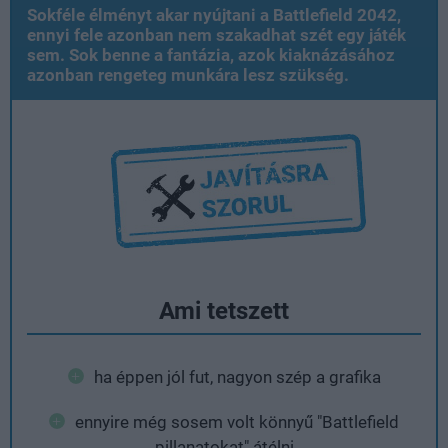
Sokféle élményt akar nyújtani a Battlefield 2042,
ennyi fele azonban nem szakadhat szét egy játék
sem. Sok benne a fantázia, azok kiaknázásához
azonban rengeteg munkára lesz szükség.
Ami tetszett
ha éppen jól fut, nagyon szép a grafika
ennyire még sosem volt könnyű "Battlefield
pillanatokat" átélni