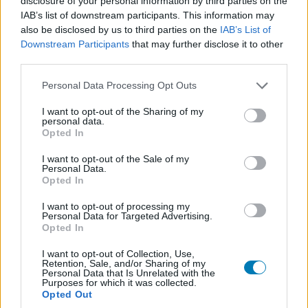
disclosure of your personal information by third parties on the
Rengeteg hír és cikk vár rád, lehet, hogy éppen nem
IAB’s list of downstream participants. This information may
also be disclosed by us to third parties on the
IAB’s List of
jön szembe GSO-n vagy a social médiában. Segítünk,
Downstream Participants
that may further disclose it to other
hogy naprakész maradj, kiválogatjuk neked a
third parties.
legjobbakat,
iratkozz fel hírlevelünkre!
Please note that this website/app uses one or more Google
Personal Data Processing Opt Outs
services and may gather and store information including but
not limited to your visit or usage behaviour. You may click to
I want to opt-out of the Sharing of my
personal data.
grant or deny consent to Google and its third-party tags to
Kijelentem, hogy az
adatkezelési nyilatkozat
tartalmát
Opted In
use your data for below specified purposes in below Google
megismertem és azt elfogadom.
consent section.
I want to opt-out of the Sale of my
Personal Data.
Feliratkozom
Opted In
I want to opt-out of processing my
Personal Data for Targeted Advertising.
Opted In
SMASH by Meló-Diák: Homok, zene és a nyár legjobb
I want to opt-out of Collection, Use,
hangulata – Jön a második forduló! (X)
Retention, Sale, and/or Sharing of my
Július végén folytatódik a balatoni strandröplabda-
Personal Data that Is Unrelated with the
Purposes for which it was collected.
sorozat.
Opted Out