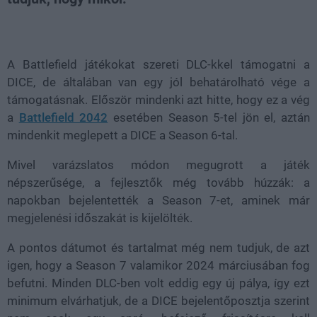
Loaded
:
Unmute
47.93%
A Battlefield játékokat szereti DLC-kkel támogatni a
DICE, de általában van egy jól behatárolható vége a
támogatásnak. Először mindenki azt hitte, hogy ez a vég
a
Battlefield 2042
esetében Season 5-tel jön el, aztán
mindenkit meglepett a DICE a Season 6-tal.
Mivel varázslatos módon megugrott a játék
népszerűsége, a fejlesztők még tovább húzzák: a
napokban bejelentették a Season 7-et, aminek már
megjelenési időszakát is kijelölték.
A pontos dátumot és tartalmat még nem tudjuk, de azt
igen, hogy a Season 7 valamikor 2024 márciusában fog
befutni. Minden DLC-ben volt eddig egy új pálya, így ezt
minimum elvárhatjuk, de a DICE bejelentőposztja szerint