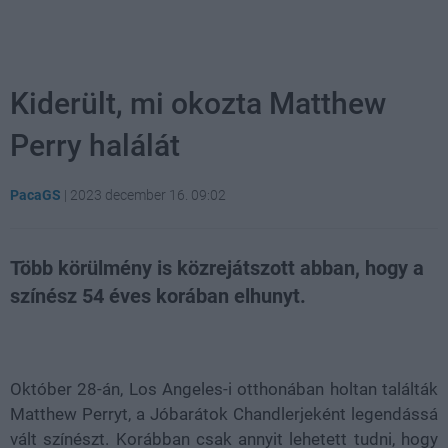
Kiderült, mi okozta Matthew
Perry halálát
PacaGS
|
2023 december 16. 09:02
Több körülmény is közrejátszott abban, hogy a
színész 54 éves korában elhunyt.
Loaded
:
Unmute
21.86%
Október 28-án, Los Angeles-i otthonában holtan találták
Matthew Perryt, a Jóbarátok Chandlerjeként legendássá
vált színészt. Korábban csak annyit lehetett tudni, hogy