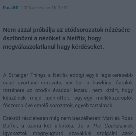
PacaGS
|
2023 december 16. 19:32
Nem azzal próbálja az utódsorozatok nézésére
ösztönözni a nézőket a Netflix, hogy
megválaszolatlanul hagy kérdéseket.
Loaded
:
Unmute
48.77%
A Stranger Things a Netflix eddigi egyik legsikeresebb
saját gyártású sorozata, így bár a hawkinsi fiatalok
története az ötödik évaddal lezárul, nem kizárt, hogy
készülnek majd spin-offok, egy-egy mellékszereplőt
főszereplővé emelő sorozatok, egyéb tartalmak.
Ezekről részletesen még nem beszélhetett Matt és Ross
Duffer, a széria két alkotója, de a
The Guardian
nek
igyekeztek megnyugtató szavakkal szolgálni azok