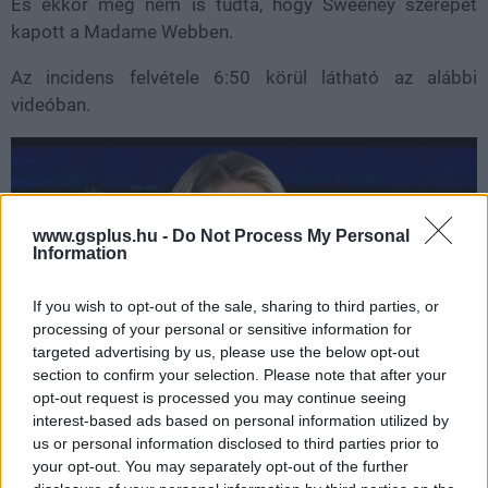
És ekkor még nem is tudta, hogy Sweeney szerepet
kapott a Madame Webben.
Az incidens felvétele 6:50 körül látható az alábbi
videóban.
www.gsplus.hu -
Do Not Process My Personal
Information
If you wish to opt-out of the sale, sharing to third parties, or
processing of your personal or sensitive information for
targeted advertising by us, please use the below opt-out
section to confirm your selection. Please note that after your
opt-out request is processed you may continue seeing
interest-based ads based on personal information utilized by
us or personal information disclosed to third parties prior to
Nem akarsz lemaradni semmiről?
your opt-out. You may separately opt-out of the further