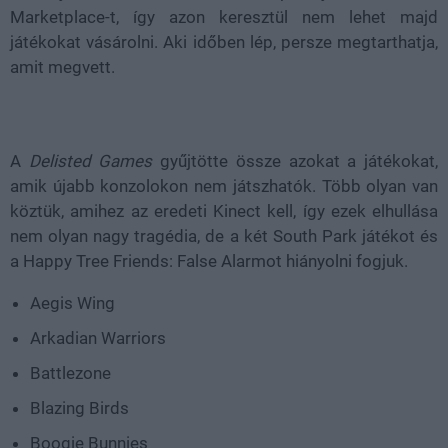
Marketplace-t, így azon keresztül nem lehet majd
játékokat vásárolni. Aki időben lép, persze megtarthatja,
amit megvett.
A
Delisted Games
gyűjtötte össze azokat a játékokat,
amik újabb konzolokon nem játszhatók. Több olyan van
köztük, amihez az eredeti Kinect kell, így ezek elhullása
nem olyan nagy tragédia, de a két South Park játékot és
a Happy Tree Friends: False Alarmot hiányolni fogjuk.
Aegis Wing
Arkadian Warriors
Battlezone
Blazing Birds
Boogie Bunnies