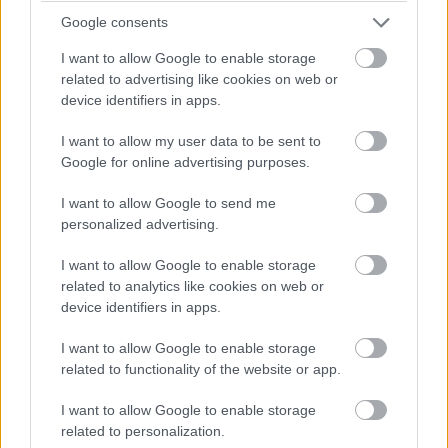
Google consents
I want to allow Google to enable storage
Címkék:
#sydney sweeney
#spider-woman
related to advertising like cookies on web or
device identifiers in apps.
I want to allow my user data to be sent to
Google for online advertising purposes.
I want to allow Google to send me
personalized advertising.
I want to allow Google to enable storage
James Gunn szerint a cameók a
related to analytics like cookies on web or
device identifiers in apps.
szuperhősös filmek egyik
I want to allow Google to enable storage
legrosszabb elemei
related to functionality of the website or app.
I want to allow Google to enable storage
PacaGS
|
2023 december 16. 16:31
related to personalization.