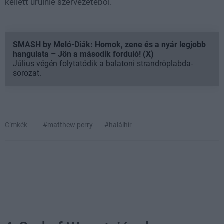
kellett ürülnie szervezetéből.
SMASH by Meló-Diák: Homok, zene és a nyár legjobb
hangulata – Jön a második forduló! (X)
Július végén folytatódik a balatoni strandröplabda-
sorozat.
Címkék:
#matthew perry
#halálhír