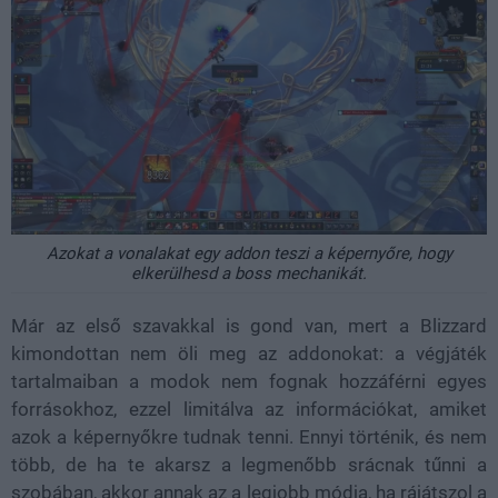
Azokat a vonalakat egy addon teszi a képernyőre, hogy
elkerülhesd a boss mechanikát.
Már az első szavakkal is gond van, mert a Blizzard
kimondottan nem öli meg az addonokat: a végjáték
tartalmaiban a modok nem fognak hozzáférni egyes
forrásokhoz, ezzel limitálva az információkat, amiket
azok a képernyőkre tudnak tenni. Ennyi történik, és nem
több, de ha te akarsz a legmenőbb srácnak tűnni a
szobában, akkor annak az a legjobb módja, ha rájátszol a