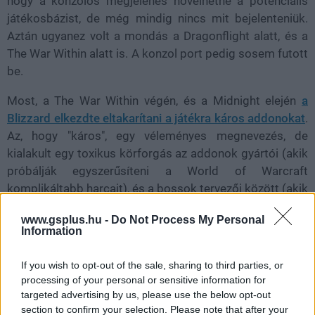
hogy a konzolos megjelenés növelhetné a potenciális
játékosbázist, de még mindig nincs mit bejelenteniük.
Aztán ugyanez volt a mondás a Dragonflight alatt, és a
The War Within alatt is. A konzol port pedig sosem futott
be.
Most, a The War Within végén, és a Midnight elején
a
Blizzard elkezdte eltakarítani a játékra káros addonokat
.
Az, hogy "káros", egy véleményes megnevezés, de
kialakult egy toxikus körforgás az addonok gyártói (akik
próbálják egyszerűsíteni a World of Warcraft
komplikáltabb harcait), és a bossok tervezői között (akik
próbálják túllicitálni az addongyártókat). A fegyverkezési
www.gsplus.hu -
Do Not Process My Personal
versenyt valahol meg kellett szakítani, és ez a "valahol"
Information
most jött el.
If you wish to opt-out of the sale, sharing to third parties, or
processing of your personal or sensitive information for
targeted advertising by us, please use the below opt-out
section to confirm your selection. Please note that after your