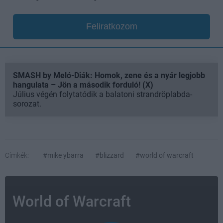
Feliratkozom
SMASH by Meló-Diák: Homok, zene és a nyár legjobb
hangulata – Jön a második forduló! (X)
Július végén folytatódik a balatoni strandröplabda-
sorozat.
Címkék:
#mike ybarra
#blizzard
#world of warcraft
World of Warcraft