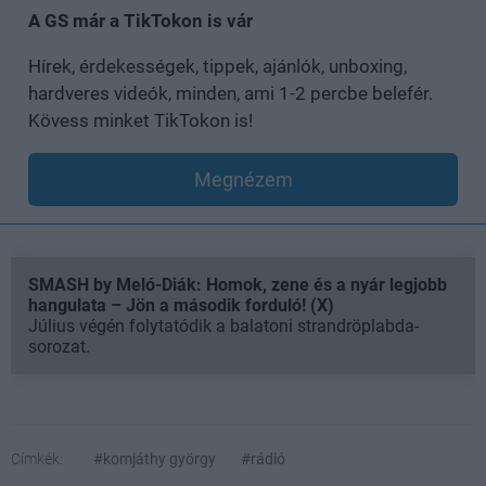
A GS már a TikTokon is vár
Hírek, érdekességek, tippek, ajánlók, unboxing,
hardveres videók, minden, ami 1-2 percbe belefér.
Kövess minket TikTokon is!
Megnézem
SMASH by Meló-Diák: Homok, zene és a nyár legjobb
hangulata – Jön a második forduló! (X)
Július végén folytatódik a balatoni strandröplabda-
sorozat.
Címkék:
#komjáthy györgy
#rádió