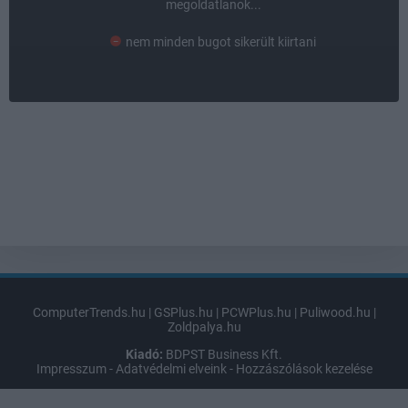
megoldatlanok...
nem minden bugot sikerült kiirtani
ComputerTrends.hu
|
GSPlus.hu
|
PCWPlus.hu
|
Puliwood.hu
|
Zoldpalya.hu
Kiadó:
BDPST Business Kft.
Impresszum
-
Adatvédelmi elveink
-
Hozzászólások kezelése