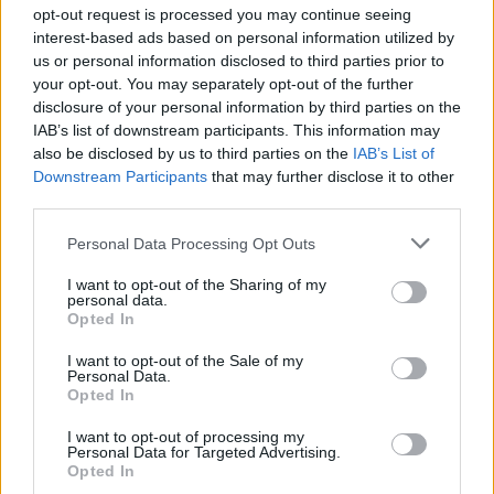
opt-out request is processed you may continue seeing
Mindenre lesz beépített alternatíva, de azok szándékosan
interest-based ads based on personal information utilized by
kevesebb infót adnak majd.
us or personal information disclosed to third parties prior to
your opt-out. You may separately opt-out of the further
Az addon-takarítással együtt a Blizzard bejelentette,
disclosure of your personal information by third parties on the
hogy átfésülik a kasztokat és kivágnak belőlük minden
IAB’s list of downstream participants. This information may
felesleges játékelemet. Nem terveznek hatalmas
also be disclosed by us to third parties on the
IAB’s List of
Downstream Participants
that may further disclose it to other
egyszerűsítéseket (már csak azért sem, mert a Midnight
third parties.
rengeteg új talentet és képességet hoz majd), de minden
alkasztnak vannak felesleges apróságai, melyektől ideje
Please note that this website/app uses one or more Google
Personal Data Processing Opt Outs
services and may gather and store information including but
megszabadulni.
not limited to your visit or usage behaviour. You may click to
I want to opt-out of the Sharing of my
personal data.
grant or deny consent to Google and its third-party tags to
Opted In
use your data for below specified purposes in below Google
consent section.
I want to opt-out of the Sale of my
Mindez az előzménysztori azt hivatott elmagyarázni
Personal Data.
nektek, hogy miért is lázonganak épp a World of
Opted In
Warcraft fórumai. A jelenlegi változtatásokat rengetegen
I want to opt-out of processing my
"egyszerűsítésként" értelmezik, és rettegnek attól, hogy
Personal Data for Targeted Advertising.
Opted In
egy csiszoltabb faék lesz a World of Warcraftból, és