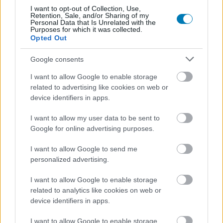
mindez csak azért történik, hogy az Xbox csapata
I want to opt-out of Collection, Use,
Retention, Sale, and/or Sharing of my
kitaposhassa a Blizzardból a konzolos verziót.
Personal Data that Is Unrelated with the
Purposes for which it was collected.
Ezt az egész hangulatot most jól megkeverte
a tegnapi
Opted Out
szivárgás
, miszerint az Xbox egy konzol-PC hibriden
Google consents
dolgozik, amin a World of Warcraft is játszható lesz.
Mivel egy hibridről van szó, így nyilván telepíthetők
I want to allow Google to enable storage
related to advertising like cookies on web or
lennének rá az addonok is, és billentyűzettel is lehetne
device identifiers in apps.
pörgetni rajta a játékot, de itt jön be a képbe Mike
Ybarra, aki azóta turnézik a populista tweetjeivel, mióta
I want to allow my user data to be sent to
Phil Spencer kirakta őt a Blizzard irodájából.
Google for online advertising purposes.
Ybarra nem
mindig posztol marhaságokat
(a rossz óra
I want to allow Google to send me
is pontos naponta kétszer, ugye), de a mondandójának
personalized advertising.
tartalma általában az, hogy "IGAZ! ÚGY VAN!" és rájátszik
I want to allow Google to enable storage
a mérges tömegre, anélkül, hogy bármi hasznos
related to analytics like cookies on web or
információval segítené az adott témával kapcsolatos
device identifiers in apps.
beszélgetést. Most, hogy a WoW közössége a jövőjét
félti, és az Xbox egy PC-hibriddel kísérletezik, úgy
I want to allow Google to enable storage