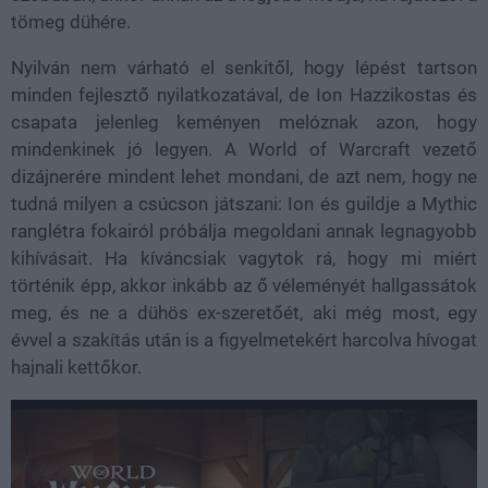
tömeg dühére.
Nyilván nem várható el senkitől, hogy lépést tartson
minden fejlesztő nyilatkozatával, de Ion Hazzikostas és
csapata jelenleg keményen melóznak azon, hogy
mindenkinek jó legyen. A World of Warcraft vezető
dizájnerére mindent lehet mondani, de azt nem, hogy ne
tudná milyen a csúcson játszani: Ion és guildje a Mythic
ranglétra fokairól próbálja megoldani annak legnagyobb
kihívásait. Ha kíváncsiak vagytok rá, hogy mi miért
történik épp, akkor inkább az ő véleményét hallgassátok
meg, és ne a dühös ex-szeretőét, aki még most, egy
évvel a szakítás után is a figyelmetekért harcolva hívogat
hajnali kettőkor.