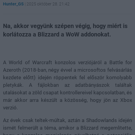
Hunter_GS
|
2025 október 28. 21:42
Na, akkor vegyünk szépen végig, hogy miért is
korlátozza a Blizzard a WoW addonokat.
Loaded
:
Unmute
21.02%
A World of Warcraft konzolos verziójáról a Battle for
Azeroth (2018-ban, négy évvel a microsoftos felvásárlás
kezdete előtt) idején röppentek fel először komolyabb
pletykák. A fájlokban az adatbányászok találtak
utalásokat a zöld csapat kontrollereivel kapcsolatban, és
már akkor arra készült a közösség, hogy jön az Xbox
verzió.
Az évek csak teltek-múltak, aztán a Shadowlands idején
ismét felmerült a téma, amikor a Blizzard megemlítette,