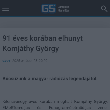
91 éves korában elhunyt
Komjáthy György
daev
|
2025 október 28. 20:20
Búcsúzunk a magyar rádiózás legendájától.
Loaded
:
Unmute
37.42%
Kilencvenegy éves korában meghalt Komjáthy György,
EMeRTon-díjas és Fonogram-életműdíjas zenei