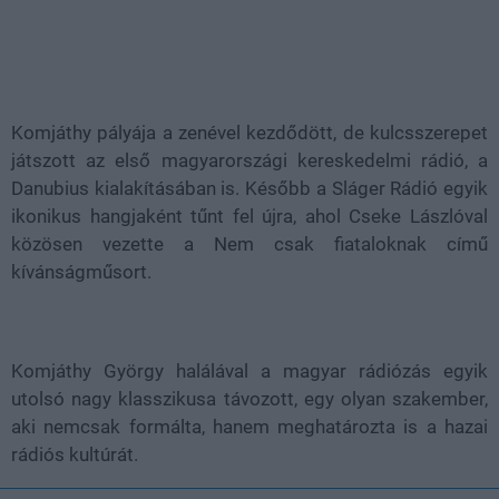
Komjáthy pályája a zenével kezdődött, de kulcsszerepet
játszott az első magyarországi kereskedelmi rádió, a
Danubius kialakításában is. Később a Sláger Rádió egyik
ikonikus hangjaként tűnt fel újra, ahol Cseke Lászlóval
közösen vezette a Nem csak fiataloknak című
kívánságműsort.
Komjáthy György halálával a magyar rádiózás egyik
utolsó nagy klasszikusa távozott, egy olyan szakember,
aki nemcsak formálta, hanem meghatározta is a hazai
rádiós kultúrát.