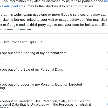
. This information may also be disclosed by us to third parties on the
IA
Participants
that may further disclose it to other third parties.
 that this website/app uses one or more Google services and may gath
including but not limited to your visit or usage behaviour. You may click 
 to Google and its third-party tags to use your data for below specifi
ogle consent section.
l Data Processing Opt Outs
o opt-out of the Sharing of my personal data.
In
o opt-out of the Sale of my Personal Data.
In
to opt-out of processing my Personal Data for Targeted
ing.
/Chat Facebook csoport
ba, dobj fel témákat, dumálj
In
o opt-out of Collection, Use, Retention, Sale, and/or Sharing
ersonal Data that Is Unrelated with the Purposes for which it
lected.