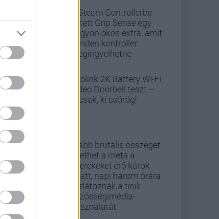
A Steam Controllerbe
rejtett Grip Sense egy
nagyon okos extra, amit
minden kontroller
megirigyelhetne
Reolink 2K Battery Wi-Fi
Video Doorbell teszt –
Nicsak, ki csörög!
Újabb brutális összeget
fizethet a meta a
gyerekeket érő károk
miatt, napi három órára
korlátoznák a tinik
közösségimédia-
használatát