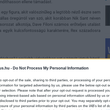
 indíthasson ellene támadást.
 egy figura, akit valószínűleg a legtöbb néző észre sem
állas öregúrról van szó, akit korábban Nik Sant néven
rozat alkotója, Dave Filoni számos erőteljes utalást
ja egyik kulcsfontosságú karakterére, Rex századosra
érdésben? Legújabb videónkban ezt a témát jártuk körül.
us.hu -
Do Not Process My Personal Information
to opt-out of the sale, sharing to third parties, or processing of your per
formation for targeted advertising by us, please use the below opt-out s
r selection. Please note that after your opt-out request is processed y
eing interest-based ads based on personal information utilized by us or
disclosed to third parties prior to your opt-out. You may separately opt-
losure of your personal information by third parties on the IAB’s list of