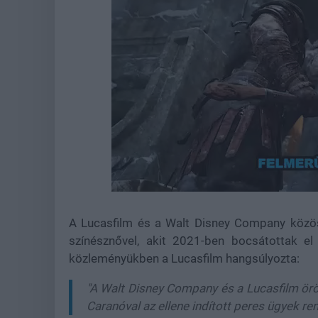
Loaded
:
Unmute
21.86%
A Lucasfilm és a Walt Disney Company közös
színésznővel, akit 2021-ben bocsátottak el
közleményükben a Lucasfilm hangsúlyozta:
"A Walt Disney Company és a Lucasfilm örö
Caranóval az ellene indított peres ügyek r