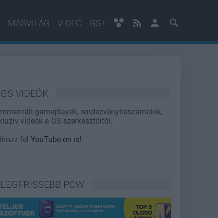
MÁSVILÁG
VIDEÓ
GS+
GS VIDEÓK
mmentált gameplayek, rendezvénybeszámolók,
kluzív videók a GS szerkesztőitől.
atkozz fel
YouTube-on is!
LEGFRISSEBB PCW