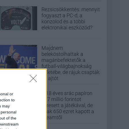
Rezsicsökkentés: mennyit
fogyaszt a PC-d, a
konzolod és a többi
elektronikai eszközöd?
Majdnem
belekóstolhattak a
magánbefektetők a
futball-világbajnokság
üzletébe, de rájuk csapták
az ajtót
A 18 éves srác papíron
sonal or
437 millió forintot
ection to
keresett a játékával, de
ou may
csak 650 ezret kapott a
 personal
Steamtől
out of the
 downstream