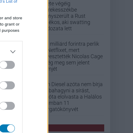
B’s List of
Élete végéig
kerekesszékbe
kényszerült a Rust
er and store
játékos, aki swatting
to grant or
áldozata lett
ed purposes
33 milliárd forintra perlik
a Netflixet, mert
elvesztették Nicolas Cage
még meg sem jelent
filmjét
Vin Diesel azóta nem bírja
abbahagyni a sírást,
mióta elolvasta a Halálos
iramban 11
forgatókönyvét
PCW HÍREK