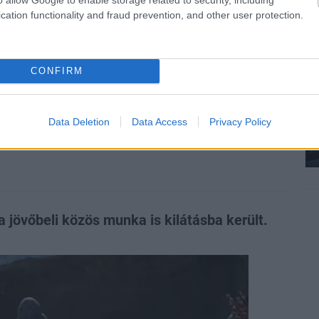
cation functionality and fraud prevention, and other user protection.
zászólások
CONFIRM
meg Gina Carano és a
Data Deletion
Data Access
Privacy Policy
a jövőbeli közös munka is kilátásba került.