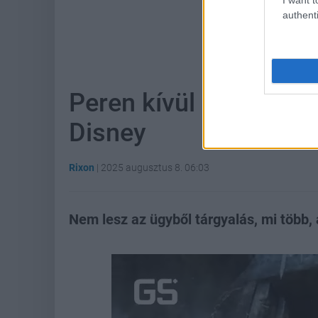
authenti
Hoz
Peren kívül egyezett 
Disney
Rixon
|
2025 augusztus 8. 06:03
Nem lesz az ügyből tárgyalás, mi több, 