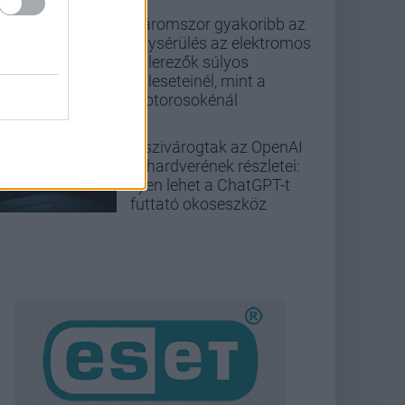
Háromszor gyakoribb az
agysérülés az elektromos
rollerezők súlyos
baleseteinél, mint a
motorosokénál
Kiszivárogtak az OpenAI
új hardverének részletei:
ilyen lehet a ChatGPT-t
futtató okoseszköz