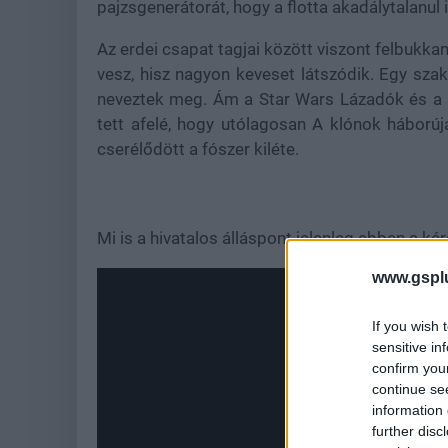
pajzsgenerátorát, hogy a flotta akadálytalanul
Az erdei csapat tagjai között viszont felbukkan
vesz, hisz nagyon keveset látszódik. Egy szak
neveztek meg. Ám a Star Wars Lázadók és a so
tett afelé, hogy utólagosan A klónok háború
cserélődött a fószer kiléte.
Mi is a hivatalos álláspont jelenleg ebben a k
www.gspl
If you wish 
sensitive in
confirm you
continue se
information 
further disc