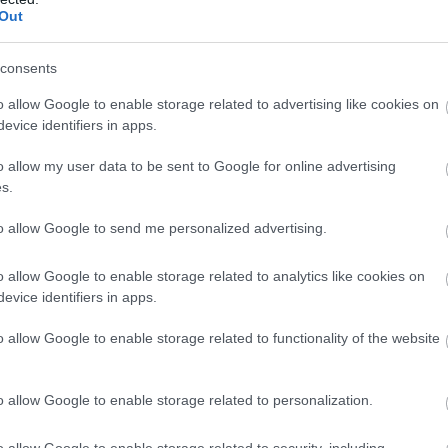
atlakozom
Out
consents
o allow Google to enable storage related to advertising like cookies on
evice identifiers in apps.
b hangulata – Jön a második forduló! (X)
sorozat.
o allow my user data to be sent to Google for online advertising
s.
to allow Google to send me personalized advertising.
sant
#a jedi visszatér
#a klónok háborúja
#lázadók
o allow Google to enable storage related to analytics like cookies on
evice identifiers in apps.
o allow Google to enable storage related to functionality of the website
o allow Google to enable storage related to personalization.
o allow Google to enable storage related to security, including