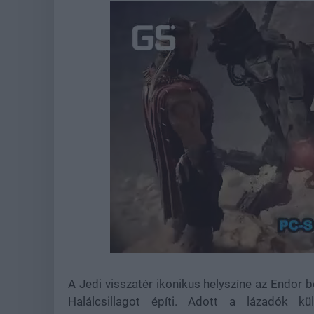
Loaded
:
Unmute
37.42%
A Jedi visszatér ikonikus helyszíne az Endor 
Halálcsillagot építi. Adott a lázadók k