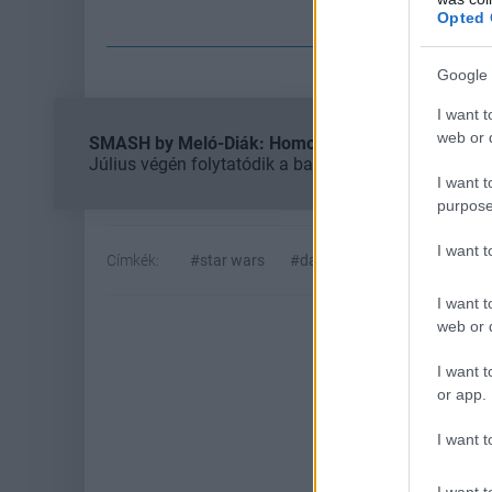
Cs
Opted 
Google 
I want t
web or d
SMASH by Meló-Diák: Homok, zene és a nyár legjob
Július végén folytatódik a balatoni strandröplabda-
I want t
purpose
I want 
Címkék:
#star wars
#dave filoni
#rex
#nik 
I want t
web or d
I want t
or app.
I want t
I want t