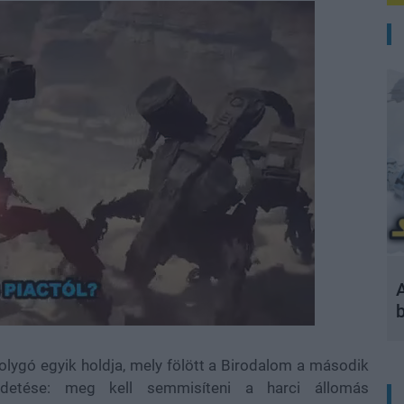
A
bolygó egyik holdja, mely fölött a Birodalom a második
üldetése: meg kell semmisíteni a harci állomás