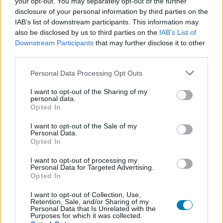
your opt-out. You may separately opt-out of the further
disclosure of your personal information by third parties on the
IAB’s list of downstream participants. This information may
Hozzászólások
also be disclosed by us to third parties on the
IAB’s List of
Downstream Participants
that may further disclose it to other
third parties.
Így varázsolja sokkal szebbé
Please note that this website/app uses one or more Google
Personal Data Processing Opt Outs
services and may gather and store information including but
régebbi PC-s játékainkat a
not limited to your visit or usage behaviour. You may click to
I want to opt-out of the Sharing of my
personal data.
grant or deny consent to Google and its third-party tags to
Opted In
Reshade Ray Tracing
use your data for below specified purposes in below Google
consent section.
I want to opt-out of the Sale of my
Personal Data.
Kivi
|
2020 február 26. 09:15
Opted In
I want to opt-out of processing my
Personal Data for Targeted Advertising.
A PC-ket persze rendesen megizzasztja a
Opted In
felturbózott látványvilág, de a végeredmény
I want to opt-out of Collection, Use,
Retention, Sale, and/or Sharing of my
láttán minden kipréselt gigahertz megéri.A
Personal Data that Is Unrelated with the
Purposes for which it was collected.
Need for Speed: Undegroundot már láthattátok