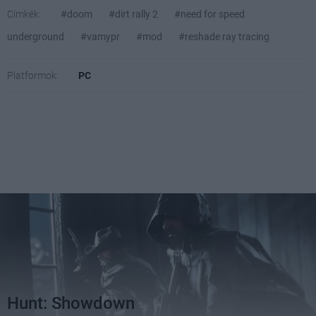
Címkék:
#doom
#dirt rally 2
#need for speed
underground
#vamypr
#mod
#reshade ray tracing
Platformok:
PC
Hunt: Showdown