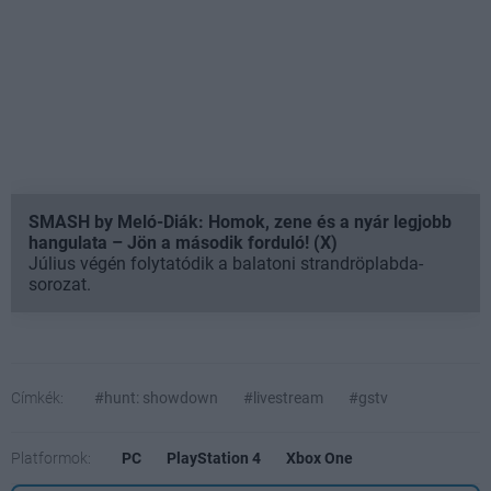
SMASH by Meló-Diák: Homok, zene és a nyár legjobb
hangulata – Jön a második forduló! (X)
Július végén folytatódik a balatoni strandröplabda-
sorozat.
Címkék:
#hunt: showdown
#livestream
#gstv
Platformok:
PC
PlayStation 4
Xbox One