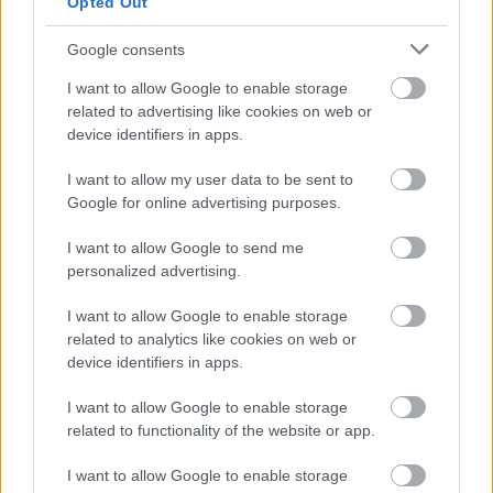
Opted Out
nálunk, de van még itt móka.
Google consents
Loaded
:
Unmute
21.86%
I want to allow Google to enable storage
related to advertising like cookies on web or
Nemrég írtunk nektek arról, hogy mit sikerült varázsolni a
device identifiers in apps.
Need for Speed: Undegroundotból
, ne álljunk meg az
első csodánál! A fénykövető technológia új lendületet
I want to allow my user data to be sent to
kapott az NVIDIA RTX GPU-k megjelenése után, de
Google for online advertising purposes.
természetesen a ray-tracing csak a legújabb játékok egy
I want to allow Google to send me
részében lett elérhető opció, valamint néhány címhez
personalized advertising.
utólag is hegesztettek valamilyen frissítést. A
játéktörténelem kismillió darbja azonban értelemszerűen
I want to allow Google to enable storage
related to analytics like cookies on web or
kimarad a mókából, legalábbis hivatalosan kimaradt
device identifiers in apps.
volna, ha nincsenek olyan külső fejlesztők, akik
lehetőséget adnak ezek felpimpelésére is. Több videós
I want to allow Google to enable storage
próbálta ki különböző stílusú és típusú játékokkal Pascal
related to functionality of the website or app.
"Marty McFly" Gilcher alkotását, az úgynevezett Reshade
I want to allow Google to enable storage
Ray Tracinget, amely látványosabbá teszi a grafikát a