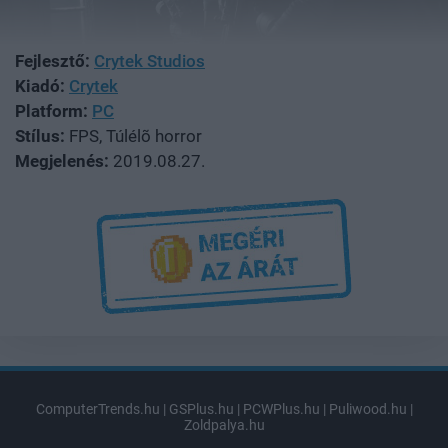
Fejlesztő:
Crytek Studios
Kiadó:
Crytek
Platform:
PC
Stílus:
FPS, Túlélõ horror
Megjelenés:
2019.08.27.
ComputerTrends.hu
|
GSPlus.hu
|
PCWPlus.hu
|
Puliwood.hu
|
Zoldpalya.hu