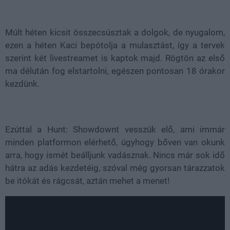
Loaded
:
Unmute
38.26%
Múlt héten kicsit összecsúsztak a dolgok, de nyugalom,
ezen a héten Kaci bepótolja a mulasztást, így a tervek
szerint két livestreamet is kaptok majd. Rögtön az első
ma délután fog elstartolni, egészen pontosan 18 órakor
kezdünk.
Ezúttal a Hunt: Showdownt vesszük elő, ami immár
minden platformon elérhető, úgyhogy bőven van okunk
arra, hogy ismét beálljunk vadásznak. Nincs már sok idő
hátra az adás kezdetéig, szóval még gyorsan tárazzatok
be itókát és rágcsát, aztán mehet a menet!