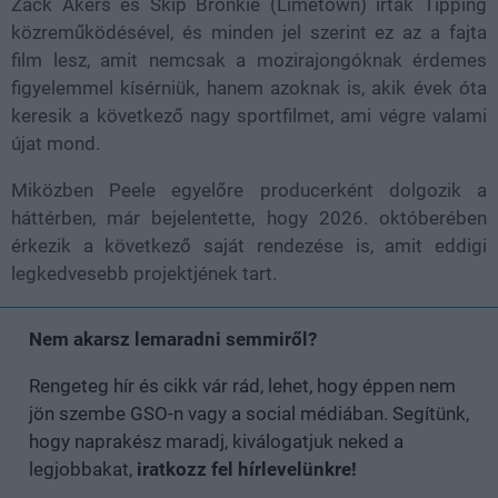
Zack Akers és Skip Bronkie (Limetown) írták Tipping
közreműködésével, és minden jel szerint ez az a fajta
film lesz, amit nemcsak a mozirajongóknak érdemes
figyelemmel kísérniük, hanem azoknak is, akik évek óta
keresik a következő nagy sportfilmet, ami végre valami
újat mond.
Miközben Peele egyelőre producerként dolgozik a
háttérben, már bejelentette, hogy 2026. októberében
érkezik a következő saját rendezése is, amit eddigi
legkedvesebb projektjének tart.
Nem akarsz lemaradni semmiről?
Rengeteg hír és cikk vár rád, lehet, hogy éppen nem
jön szembe GSO-n vagy a social médiában. Segítünk,
hogy naprakész maradj, kiválogatjuk neked a
legjobbakat,
iratkozz fel hírlevelünkre!