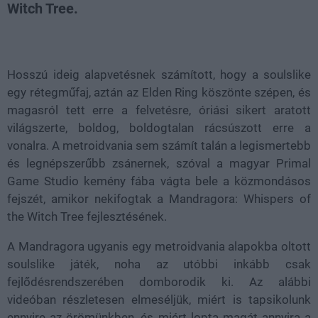
Witch Tree.
Loaded
:
Unmute
38.14%
Hosszú ideig alapvetésnek számított, hogy a soulslike
egy rétegműfaj, aztán az Elden Ring köszönte szépen, és
magasról tett erre a felvetésre, óriási sikert aratott
világszerte, boldog, boldogtalan rácsúszott erre a
vonalra. A metroidvania sem számít talán a legismertebb
és legnépszerűbb zsánernek, szóval a magyar Primal
Game Studio kemény fába vágta bele a közmondásos
fejszét, amikor nekifogtak a Mandragora: Whispers of
the Witch Tree fejlesztésének.
A Mandragora ugyanis egy metroidvania alapokba oltott
soulslike játék, noha az utóbbi inkább csak
fejlődésrendszerében domborodik ki. Az alábbi
videóban részletesen elmeséljük, miért is tapsikolunk
ennyire az örömünkben, és miért lopta magát annyira a