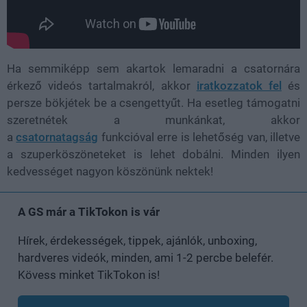
Ha semmiképp sem akartok lemaradni a csatornára
érkező videós tartalmakról, akkor
iratkozzatok fel
és
persze bökjétek be a csengettyűt. Ha esetleg támogatni
szeretnétek a munkánkat, akkor
a
csatornatagság
funkcióval erre is lehetőség van, illetve
a szuperköszöneteket is lehet dobálni. Minden ilyen
kedvességet nagyon köszönünk nektek!
A GS már a TikTokon is vár
Hírek, érdekességek, tippek, ajánlók, unboxing,
hardveres videók, minden, ami 1-2 percbe belefér.
Kövess minket TikTokon is!