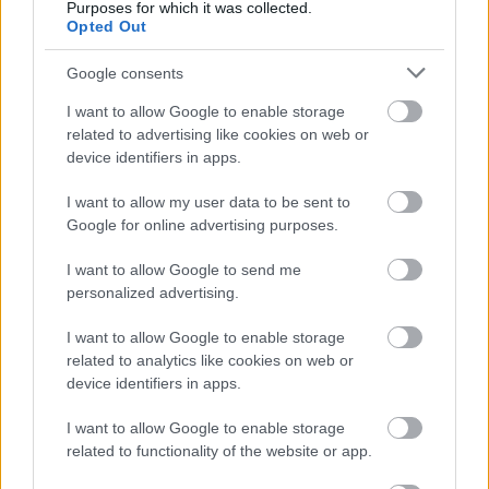
Purposes for which it was collected.
a mozikba a Universal Pictures által felkarolt
Opted Out
Him.
Google consents
Loaded
:
Unmute
I want to allow Google to enable storage
21.65%
related to advertising like cookies on web or
Szeptemberben tűzik műsorukra a mozik a korábban
device identifiers in apps.
GOAT (Greatest of all Time) munkacímen futott alkotást,
I want to allow my user data to be sent to
amelyben a sport és a horror eddig nem látott módon
Google for online advertising purposes.
találkozik. A Him rendezői székében Justin Tipping
(Kicks) foglalt helyet, a producere pedig nem más, mint
I want to allow Google to send me
personalized advertising.
Jordan Peele (Tűnj el!, Mi, Nem), aki a Monkeypaw
Productions égisze alatt adja hozzá nevét egy újabb
I want to allow Google to enable storage
lidérces utazáshoz.
related to analytics like cookies on web or
device identifiers in apps.
A sztori elsőre akár felemelő is lehetne: egy fiatal,
tehetséges futballjátékos (Tyriq Withers) lehetőséget
I want to allow Google to enable storage
kap, hogy a sportág élő legendájának (Marlon Wayans)
related to functionality of the website or app.
mentorálása alatt folytassa edzését. A veterán irányító