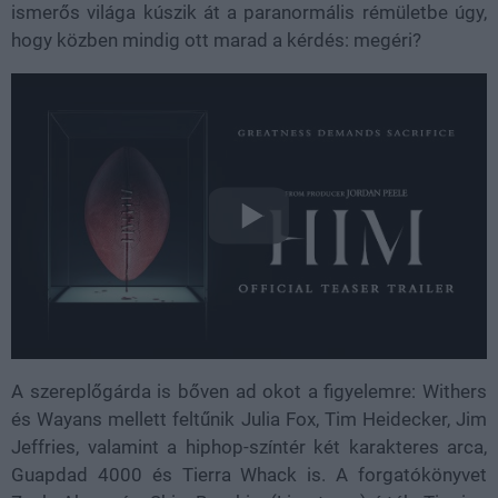
ismerős világa kúszik át a paranormális rémületbe úgy,
hogy közben mindig ott marad a kérdés: megéri?
A szereplőgárda is bőven ad okot a figyelemre: Withers
és Wayans mellett feltűnik Julia Fox, Tim Heidecker, Jim
Jeffries, valamint a hiphop-színtér két karakteres arca,
Guapdad 4000 és Tierra Whack is. A forgatókönyvet