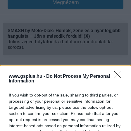
Megnézem
SMASH by Meló-Diák: Homok, zene és a nyár legjobb
hangulata – Jön a második forduló! (X)
Július végén folytatódik a balatoni strandröplabda-
sorozat.
www.gsplus.hu -
Do Not Process My Personal
Címkék:
#gstv
#mandragora: whispers of the witch tree
Information
#primal game studio
#teszt
If you wish to opt-out of the sale, sharing to third parties, or
processing of your personal or sensitive information for
Platformok:
PC
PlayStation 5
Xbox Series X
targeted advertising by us, please use the below opt-out
section to confirm your selection. Please note that after your
opt-out request is processed you may continue seeing
interest-based ads based on personal information utilized by