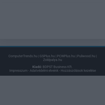
ComputerTrends.hu
|
GSPlus.hu
|
PCWPlus.hu
|
Puliwood.hu
|
Zoldpalya.hu
Kiadó:
BDPST Business Kft.
Impresszum
-
Adatvédelmi elveink
-
Hozzászólások kezelése