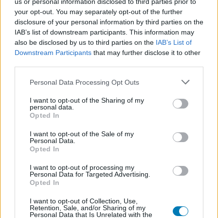
us or personal information disclosed to third parties prior to
your opt-out. You may separately opt-out of the further
disclosure of your personal information by third parties on the
IAB’s list of downstream participants. This information may
also be disclosed by us to third parties on the
IAB’s List of
Hozzászólások
Downstream Participants
that may further disclose it to other
third parties.
Please note that this website/app uses one or more Google
Personal Data Processing Opt Outs
services and may gather and store information including but
Meghökkentő párosítás: a
not limited to your visit or usage behaviour. You may click to
I want to opt-out of the Sharing of my
personal data.
grant or deny consent to Google and its third-party tags to
horror és az amerikai foci
Opted In
use your data for below specified purposes in below Google
consent section.
találkozik Marlon Wayans új
I want to opt-out of the Sale of my
Personal Data.
Opted In
filmjében
I want to opt-out of processing my
Personal Data for Targeted Advertising.
Chavalier
|
2025 április 18. 18:10
Opted In
I want to opt-out of Collection, Use,
Retention, Sale, and/or Sharing of my
Jordan Peele produceri támogatásával érkezik
Personal Data that Is Unrelated with the