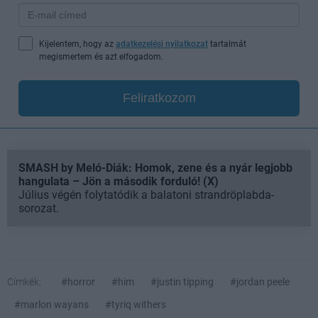
Kijelentem, hogy az
adatkezelési nyilatkozat
tartalmát
megismertem és azt elfogadom.
Feliratkozom
SMASH by Meló-Diák: Homok, zene és a nyár legjobb
hangulata – Jön a második forduló! (X)
Július végén folytatódik a balatoni strandröplabda-
sorozat.
Címkék:
#horror
#him
#justin tipping
#jordan peele
#marlon wayans
#tyriq withers