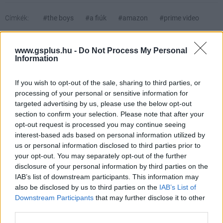
Címkék:
#the boys
#a fiúk
#amazon
#prime video
#kritika
#gstv
www.gsplus.hu -
Do Not Process My Personal
Information
If you wish to opt-out of the sale, sharing to third parties, or
processing of your personal or sensitive information for
targeted advertising by us, please use the below opt-out
section to confirm your selection. Please note that after your
opt-out request is processed you may continue seeing
interest-based ads based on personal information utilized by
Hozzászólások
us or personal information disclosed to third parties prior to
your opt-out. You may separately opt-out of the further
disclosure of your personal information by third parties on the
IAB’s list of downstream participants. This information may
Megvan, mikor tér vissza a
also be disclosed by us to third parties on the
IAB’s List of
Downstream Participants
that may further disclose it to other
South Park
third parties.