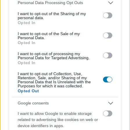
Please note that this website/app uses one or more Google
Personal Data Processing Opt Outs
Csirke
|
2026 május 20. 19:16
services and may gather and store information including but
not limited to your visit or usage behaviour. You may click to
I want to opt-out of the Sharing of my
personal data.
grant or deny consent to Google and its third-party tags to
Opted In
use your data for below specified purposes in below Google
Cartmanék szeptemberben kapják meg a 29.
consent section.
I want to opt-out of the Sale of my
évadot.
Personal Data.
Opted In
Loaded
:
Unmute
21.86%
I want to opt-out of processing my
Personal Data for Targeted Advertising.
A
South Park
idén ősszel sem marad csendben, a
Opted In
Comedy Central és a Paramount+ hivatalosan
I want to opt-out of Collection, Use,
bejelentette, hogy a sorozat 29. évada szeptember 16-án
Retention, Sale, and/or Sharing of my
Personal Data that Is Unrelated with the
indul az Egyesült Államokban, a megszokott szerda esti
Purposes for which it was collected.
Opted Out
sávban. Az új részek kéthetente érkeznek, így a premier
után szeptember 30-án, október 14-én, október 28-án,
Google consents
november 11-én és november 25-én folytatódik az évad.
A friss epizódok a tévés bemutató után a Paramount+-
I want to allow Google to enable storage
related to advertising like cookies on web or
on is elérhetők lesznek, az Egyesült Államokban,
device identifiers in apps.
Kanadában és Ausztráliában másnapi