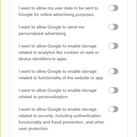
streamingpremierrel.
I want to allow my user data to be sent to
Google for online advertising purposes.
I want to allow Google to send me
personalized advertising.
I want to allow Google to enable storage
related to analytics like cookies on web or
device identifiers in apps.
I want to allow Google to enable storage
related to functionality of the website or app.
I want to allow Google to enable storage
related to personalization.
I want to allow Google to enable storage
A bejelentés azért is érdekes, mert a South Park az
related to security, including authentication
elmúlt időszakban megint olyan lendületet kapott,
functionality and fraud prevention, and other
amelyet egy közel három évtizedes sorozattól már nem
user protection.
feltétlenül várna az ember. A 2025-ös évad különösen