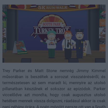
Trey Parker és Matt Stone nemrég Jimmy Kimmel
műsorában is beszéltek a sorozat visszatéréséről, és
természetesen az sem maradt ki, mennyire az utolsó
pillanatban készülnek el sokszor az epizódok. Parker
viccelődve azt mondta, hogy csak augusztus utolsó
hetében mennek vissza dolgozni, ráadásul akkor is csak
napi néhány órára. A poén mögött persze ott van a South