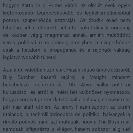
hogyan zárta le a Prime Video az elmúlt évek egyik
legfontosabb, legmocskosabb és legkellemetlenebbül
pontos szuperhősös szatíráját. Az ötödik évad nem
hibátlan, néha túl direkt, néha túl sokat akar kimondani,
de közben végig megmarad annak, amiért működött:
véres politikai rémálomnak, amelyben a szuperhősök
csak a hatalom, a propaganda és a rajongói vakság
leglátványosabb tünetei.
Az alábbi videóban szó esik Hazafi végső ámokfutásáról,
Billy Butcher keserű útjáról, a Vought mindent
bekebelező gépezetéről, Oh Atya vallási-politikai
kultuszáról, és arról is, miért lett különösen nyomasztó,
hogy a sorozat groteszk túlzásait a valóság sokszor már
pár nap alatt utoléri. Az arany Hazafi-szobor, az ukrán
utalások, a techmilliárdosokra és politikai bálványokra
rímelő poénok mind azt mutatják, hogy a The Boys már
nemcsak kifigurázza a világot, hanem sokszor alig tud