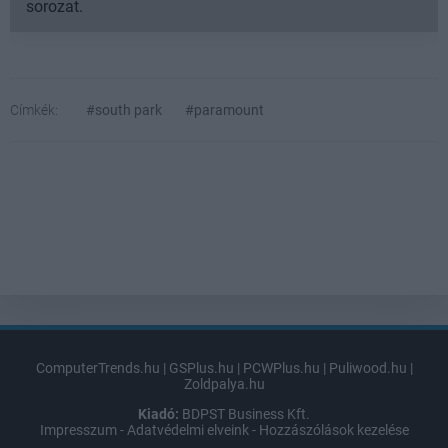
sorozat.
Címkék:
#south park
#paramount
ComputerTrends.hu
|
GSPlus.hu
|
PCWPlus.hu
|
Puliwood.hu
|
Zoldpalya.hu
Kiadó:
BDPST Business Kft.
Impresszum
-
Adatvédelmi elveink
-
Hozzászólások kezelése