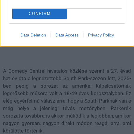
nagy figyelmet kapott, miután Trey Parker és Matt Stone
több részen át Donald Trumpot, az adminisztrációját és
CONFIRM
a körülötte lévő politikai figurákat vette célba. A széria
nem finomkodott: a készítők mélyhamisításos
élőszereplős betétet is használtak, a történetekben
Data Deletion
Data Access
Privacy Policy
pedig Trump és Sátán kapcsolata is visszatérő elem lett.
A Comedy Central hivatalos közlése szerint a 27. évad
hat év óta a legnézettebb South Park-szezon lett, 2025-
ben pedig a sorozat az amerikai kábelcsatornák
legerősebb műsora volt a 18-49 éves korosztályban. Ez
elég egyértelmű válasz arra, hogy a South Parknak van-e
még helye a jelenlegi tévés mezőnyben. Parkerék
sorozata továbbra is akkor működik a legjobban, amikor
nagyon gyorsan, nagyon direkt módon reagál arra, ami
körülötte történik.