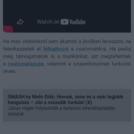
Ha más videóinkról sem akartok a jövőben lecsúszni, ne
feledkezzetek el
feliratkozni
a csatornánkra. Ha pedig
még támogatnátok is a munkánkat, azt megtehetitek
a
csatornatagság
, valamint a szuperköszönet funkciók
révén.
SMASH by Meló-Diák: Homok, zene és a nyár legjobb
hangulata – Jön a második forduló! (X)
Július végén folytatódik a balatoni strandröplabda-
sorozat.