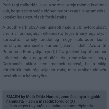
Park régi működési elve, a sorozat ereje mindig is abban
volt, hogy szinte valós időben tudott reagálni az amerikai
közélet legabszurdabb fordulataira.
A South Park 2027-ben ünnepli majd a 30. évfordulóját,
ami már önmagában elképesztő teljesítmény egy olyan
sorozattól, amely eredetileg négy coloradói kisfiú
botrányos animációs komédiájaként indult. Azóta öt
Primetime Emmy-díjat nyert, húsz jelölést kapott, és bár
időnként sokan megpróbálták leírni, rendre kiderült, hogy
Cartmanék akkor sem mennek sehová, ha a világ
körülöttük már rég teljesen más, mint amikor először
besétáltak a képernyőre.
SMASH by Meló-Diák: Homok, zene és a nyár legjobb
hangulata – Jön a második forduló! (X)
Július végén folytatódik a balatoni strandröplabda-