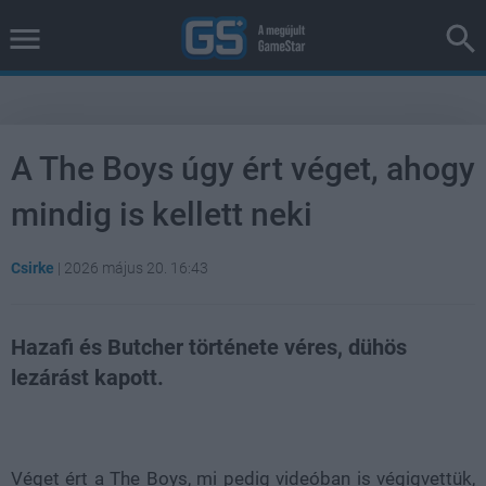
A The Boys úgy ért véget, ahogy
mindig is kellett neki
Csirke
|
2026 május 20. 16:43
Hazafi és Butcher története véres, dühös
lezárást kapott.
Loaded
:
Unmute
38.26%
Véget ért a The Boys, mi pedig videóban is végigvettük,