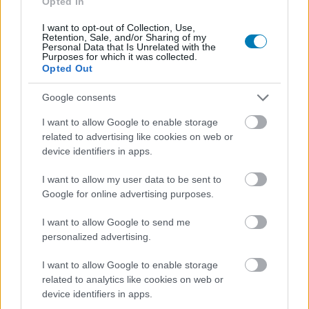
Akihiko jól ismert beszéde, a játékosok kénytelenek
Opted In
megoldást találni a helyzetükre, és a főhősünk és
I want to opt-out of Collection, Use,
csapatának tagjai is ugyanarra a válaszra jutnak, mint
Retention, Sale, and/or Sharing of my
Personal Data that Is Unrelated with the
Kirito és Asuna: meg kell erősödniük, ha túl akarják élni a
Purposes for which it was collected.
Opted Out
haláljátszmát. Ami innentől következik az rengeteg grind,
kaszabolás és felfedezés.
Google consents
Az Echoes of Aincrad talán az első olyan anime-alapú
I want to allow Google to enable storage
projekt, ami jó ideje meglepett. A Bandai régóta
related to advertising like cookies on web or
kísérletezik SAO adaptációkkal, de látszik, hogy itt
device identifiers in apps.
mindent bevetettek egy prémium-kategóriás élmény
I want to allow my user data to be sent to
felépítéséért, még ha ezt nem is sikerült azt minden
Google for online advertising purposes.
téren elérniük. Maga a struktúra sajnos nem túl meglepő,
mert ahelyett, hogy Aincrad nyílt világában
I want to allow Google to send me
bóklászhatnánk, az Echoes of Aincrad egy küldetés
personalized advertising.
alapú metódust használ. Az adott városban felvesszük a
I want to allow Google to enable storage
missziót, kiválasztjuk, hogy kit akarunk vinni rá, majd
related to analytics like cookies on web or
indulunk teljesíteni annak céljait. Ekkor a rendszer
device identifiers in apps.
elteleportál bennünket egy területre, és itt már