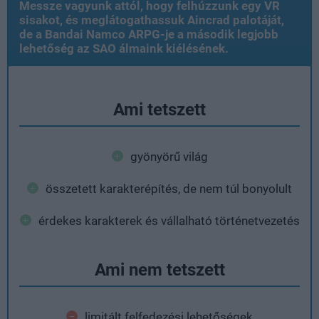
Messze vagyunk attól, hogy felhúzzunk egy VR
sisakot, és meglátogathassuk Aincrad palotáját,
de a Bandai Namco ARPG-je a második legjobb
lehetőség az SAO álmaink kiélésének.
Ami tetszett
gyönyörű világ
összetett karakterépítés, de nem túl bonyolult
érdekes karakterek és vállalható történetvezetés
Ami nem tetszett
limitált felfedezési lehetőségek