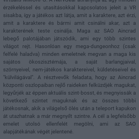
érzékeléssel és utasításokkal kapcsolatos jeleit a VR
sisakba, így a játékos azt látja, amit a karaktere, azt érzi,
amit a karaktere és bármi amit csinálni akar, azt a
karakterének teste csinálja. Maga az SAO Aincrad
lebegő palotájában játszódik, ami egy több szintes
világot rejt. Hasonlóan egy mega-dungeonhoz (csak
felfelé haladva) minden emeletnek megvan a maga kis
sajátos ökoszisztémája, a saját barlangjaival,
szörnyeivel, nem-játékos karaktereivel, küldetéseivel és
"külvilágával". A résztvevők feladata, hogy az Aincrad
központi oszlopaiban rejlő raideken felküzdjék magukat,
legyűrjék az éppen aktuális szint-bosst, és megnyissák a
következő szintet maguknak és az összes többi
játékosnak, akik a világelső ölés után a teleport kapukon
át utazhatnak a már megnyílt szintre. A cél a legfelsőbb
emelet utolsó ellenfelét megölni, ami az SAO
alapjátékának végét jelentené.