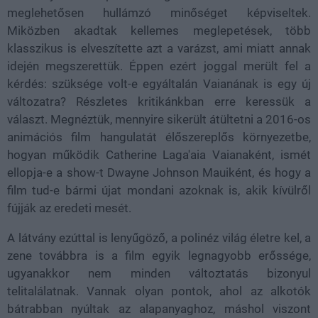
meglehetősen hullámzó minőséget képviseltek.
Miközben akadtak kellemes meglepetések, több
klasszikus is elveszítette azt a varázst, ami miatt annak
idején megszerettük. Éppen ezért joggal merült fel a
kérdés: szüksége volt-e egyáltalán Vaianának is egy új
változatra?
Részletes kritikánkban erre keressük a
választ. Megnéztük, mennyire sikerült átültetni a 2016-os
animációs film hangulatát élőszereplős környezetbe,
hogyan működik Catherine Laga'aia Vaianaként, ismét
ellopja-e a show-t Dwayne Johnson Mauiként, és hogy a
film tud-e bármi újat mondani azoknak is, akik kívülről
fújják az eredeti mesét.
A látvány ezúttal is lenyűgöző, a polinéz világ életre kel, a
zene továbbra is a film egyik legnagyobb erőssége,
ugyanakkor nem minden változtatás bizonyul
telitalálatnak. Vannak olyan pontok, ahol az alkotók
bátrabban nyúltak az alapanyaghoz, máshol viszont