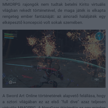
MMORPG rajongók nem tudtak betelni Kirito virtuális
világban rekedt történetével, de maga játék is elkapta
rengeteg ember fantáziáját: az aincradi haláljáték egy
elképesztő koncepció volt sokak szemében.
A Sword Art Online történetének alapvető felállása, hogy
a sztori világában ez az első "full dive" azaz teljesen
virtuális MMORPG. A NervGear átirányítja az agy minden