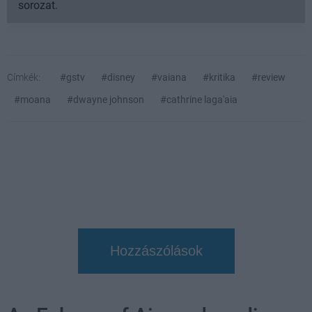
sorozat.
Címkék:
#gstv
#disney
#vaiana
#kritika
#review
#moana
#dwayne johnson
#cathrine laga'aia
Hozzászólások