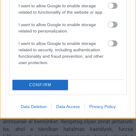
I want to allow Google to enable storage
valamelyest elengedi a kezünket…még ha nem is annyira
related to functionality of the website or app.
mint szeretnénk.
I want to allow Google to enable storage
related to personalization.
I want to allow Google to enable storage
related to security, including authentication
functionality and fraud prevention, and other
user protection.
CONFIRM
A pályatervezők láthatóan rengeteg melót raktak abba,
Data Deletion
Data Access
Privacy Policy
hogy Aincrad kültéri helyszínei lenyűgöző méretekkel
ámítsanak el bennünket. Rengeteg olyan zónát járhatunk
be, ahol a távolban hatalmas kastélyok, furcsa