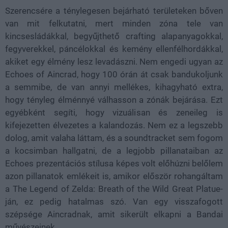
Szerencsére a ténylegesen bejárható területeken bőven
van mit felkutatni, mert minden zóna tele van
kincsesládákkal, begyűjthető crafting alapanyagokkal,
fegyverekkel, páncélokkal és kemény ellenfélhordákkal,
akiket egy élmény lesz levadászni. Nem engedi ugyan az
Echoes of Aincrad, hogy 100 órán át csak bandukoljunk
a semmibe, de van annyi mellékes, kihagyható extra,
hogy tényleg élménnyé válhasson a zónák bejárása. Ezt
egyébként segíti, hogy vizuálisan és zeneileg is
kifejezetten élvezetes a kalandozás. Nem ez a legszebb
dolog, amit valaha láttam, és a soundtracket sem fogom
a kocsimban hallgatni, de a legjobb pillanataiban az
Echoes prezentációs stílusa képes volt előhúzni belőlem
azon pillanatok emlékeit is, amikor először rohangáltam
a The Legend of Zelda: Breath of the Wild Great Platue-
ján, ez pedig hatalmas szó. Van egy visszafogott
szépsége Aincradnak, amit sikerült elkapni a Bandai
művészeinek.