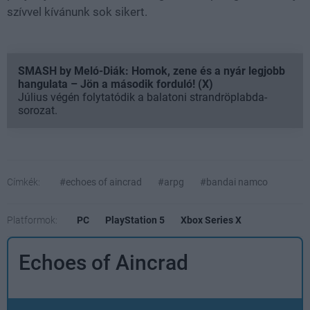
szívvel kívánunk sok sikert.
SMASH by Meló-Diák: Homok, zene és a nyár legjobb
hangulata – Jön a második forduló! (X)
Július végén folytatódik a balatoni strandröplabda-
sorozat.
Címkék:
#echoes of aincrad
#arpg
#bandai namco
Platformok:
PC
PlayStation 5
Xbox Series X
Echoes of Aincrad