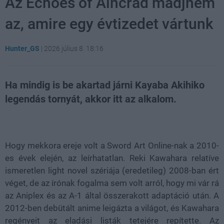
Az Echoes of Aincrad madjnem
az, amire egy évtizedet vártunk
Hunter_GS
|
2026 július 8. 18:16
Ha mindig is be akartad járni Kayaba Akihiko
legendás tornyát, akkor itt az alkalom.
Loaded
:
Unmute
21.86%
Hogy mekkora ereje volt a Sword Art Online-nak a 2010-
es évek elején, az leírhatatlan. Reki Kawahara relatíve
ismeretlen light novel szériája (eredetileg) 2008-ban ért
véget, de az írónak fogalma sem volt arról, hogy mi vár rá
az Aniplex és az A-1 által összerakott adaptáció után. A
2012-ben debütált anime leigázta a világot, és Kawahara
regényeit az eladási listák tetejére repítette. Az