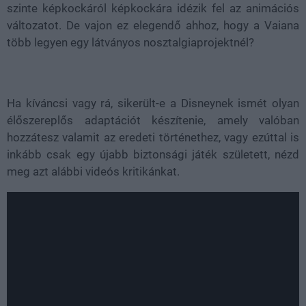
szinte képkockáról képkockára idézik fel az animációs
változatot. De vajon ez elegendő ahhoz, hogy a Vaiana
több legyen egy látványos nosztalgiaprojektnél?
Ha kíváncsi vagy rá, sikerült-e a Disneynek ismét olyan
élőszereplős adaptációt készítenie, amely valóban
hozzátesz valamit az eredeti történethez, vagy ezúttal is
inkább csak egy újabb biztonsági játék született, nézd
meg azt alábbi videós kritikánkat.