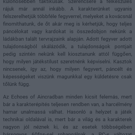
különösebben taktikusak. Szerencsére a felkészülés
rájuk már annál inkább. A karakterünket ugyanis
felszerelhetjük többféle fegyverrel, melyeket a kovácsnál
finomíthatunk, de őt akár meg is kérhetjük, hogy teljes
páncélokat vagy kardokat is összedobjon nekünk a
ládákban talált tervrajzaink alapján. Adott fegyver adott
tulajdonságból skálázódik, a tulajdonságok pontjait
pedig szintén nekünk kell kiosztanunk attól függően,
hogy milyen játékstílust szeretnénk képviselni. Kasztok
nincsenek, így az, hogy milyen fegyvert, páncélt és
képességeket viszünk magunkkal egy küldetésre csak
tőlünk függ.
Az Echoes of Aincradban minden kicsit felemás, mert
bár a karakterépítés teljesen rendben van, a harcélmény
hamar unalmassá válhat. Hasonló a helyzet a játék
technikai oldalával is, mert bár a világ és a karakterek
nagyon jól néznek ki, és az esetek többségében
bársonyos 60fps-sel rohangálnak, a PC-s változat