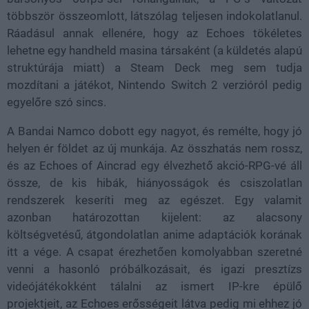
többször összeomlott, látszólag teljesen indokolatlanul.
Ráadásul annak ellenére, hogy az Echoes tökéletes
lehetne egy handheld masina társaként (a küldetés alapú
struktúrája miatt) a Steam Deck meg sem tudja
mozdítani a játékot, Nintendo Switch 2 verzióról pedig
egyelőre szó sincs.
A Bandai Namco dobott egy nagyot, és remélte, hogy jó
helyen ér földet az új munkája. Az összhatás nem rossz,
és az Echoes of Aincrad egy élvezhető akció-RPG-vé áll
össze, de kis hibák, hiányosságok és csiszolatlan
rendszerek keseríti meg az egészet. Egy valamit
azonban határozottan kijelent: az alacsony
költségvetésű, átgondolatlan anime adaptációk korának
itt a vége. A csapat érezhetően komolyabban szeretné
venni a hasonló próbálkozásait, és igazi presztízs
videójátékokként tálalni az ismert IP-kre épülő
projektjeit, az Echoes erősségeit látva pedig mi ehhez jó