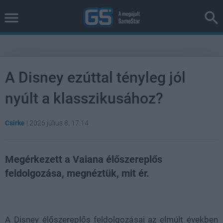
A Disney ezúttal tényleg jól
nyúlt a klasszikusához?
Csirke
|
2026 július 8. 17:14
Megérkezett a Vaiana élőszereplős
feldolgozása, megnéztük, mit ér.
Loaded
:
Unmute
38.26%
A Disney élőszereplős feldolgozásai az elmúlt években