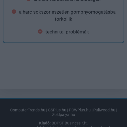
a harc sokszor eszetlen gombnyomogatásba
torkollik
technikai problémák
ComputerTrends.hu
|
GSPlus.hu
|
PCWPlus.hu
|
Puliwood.hu
|
Zoldpalya.hu
Kiadó:
BDPST Business Kft.