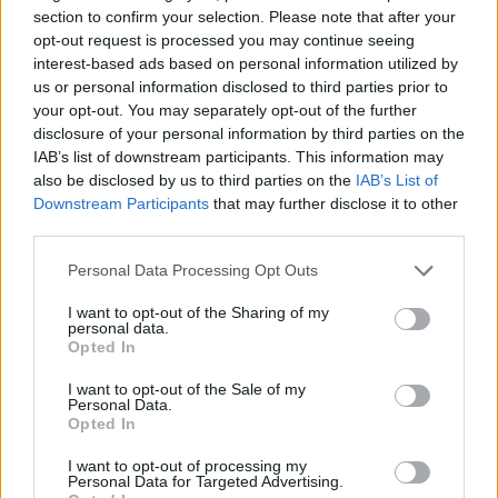
section to confirm your selection. Please note that after your
opt-out request is processed you may continue seeing
interest-based ads based on personal information utilized by
us or personal information disclosed to third parties prior to
your opt-out. You may separately opt-out of the further
disclosure of your personal information by third parties on the
IAB’s list of downstream participants. This information may
also be disclosed by us to third parties on the
IAB’s List of
Downstream Participants
that may further disclose it to other
third parties.
Please note that this website/app uses one or more Google
Personal Data Processing Opt Outs
services and may gather and store information including but
A Bandai Namco elhatározta, hogy ezúttal magára a
not limited to your visit or usage behaviour. You may click to
I want to opt-out of the Sharing of my
personal data.
Sword Art Online játékra fog koncentrálni. Megépíti a
grant or deny consent to Google and its third-party tags to
Opted In
use your data for below specified purposes in below Google
világot és rendszereket, amiket az anime nézői ki akartak
consent section.
próbálni, és mindezt egy új történetbe csavarja, új
I want to opt-out of the Sale of my
Personal Data.
társakkal és új kalandokkal. Nyilván elkerülhetetlen a
Opted In
találkozás az alapmű szereplőivel, de ezt majd mindenki
I want to opt-out of processing my
megtapasztalja maga. Azután, hogy megtörténik Kayaba
Personal Data for Targeted Advertising.