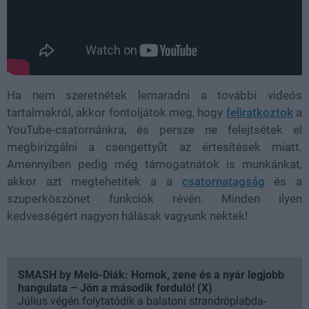
Ha nem szeretnétek lemaradni a további videós
tartalmakról, akkor fontoljátok meg, hogy
feliratkoztok
a
YouTube-csatornánkra, és persze ne felejtsétek el
megbirizgálni a csengettyűt az értesítések miatt.
Amennyiben pedig még támogatnátok is munkánkat,
akkor azt megtehetitek a a
csatornatagság
és a
szuperköszönet funkciók révén. Minden ilyen
kedvességért nagyon hálásak vagyunk nektek!
SMASH by Meló-Diák: Homok, zene és a nyár legjobb
hangulata – Jön a második forduló! (X)
Július végén folytatódik a balatoni strandröplabda-