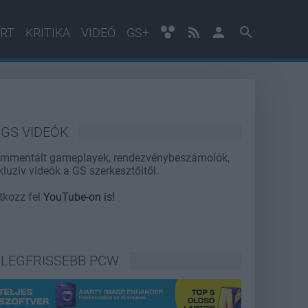
RT
KRITIKA
VIDEÓ
GS+
GS VIDEÓK
mmentált gameplayek, rendezvénybeszámolók,
kluzív videók a GS szerkesztőitől.
atkozz fel
YouTube-on is!
LEGFRISSEBB PCW