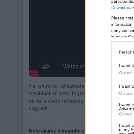
participants
Downstream 
Please note
information 
deny consent
in below Go
Persona
I want t
Opted 
Ha elnyerte tetszéseteket legújabb vide
I want t
továbbiakról sem fogtok lemaradni. És ame
Opted 
akkor a
csatornatagságot
és a szuperköszöne
I want 
vagyunk.
Advertis
Opted 
I want t
of my P
Nem akarsz lemaradni semmiről?
was col