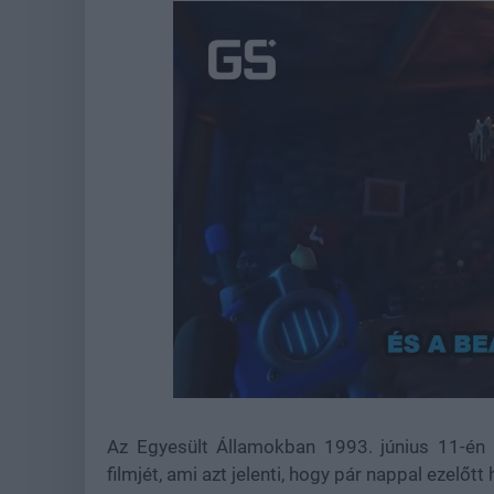
Loade
Unmute
81.26
Az Egyesült Államokban 1993. június 11-én 
filmjét, ami azt jelenti, hogy pár nappal ezelőt