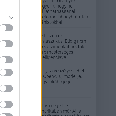
Egyetlen törvényre
vagyunk, hogy ne
zaklathathassanak
telefonon kihagyhatatlan
ajánlatokkal
De hiszen ez
fantasztikus: Eddig nem
létező vírusokat hoztak
létre mesterséges
intelligenciával
Annyira veszélyes lehet
az OpenAI új modellje,
hogy inkább jegelik
Ezt is megértük:
Amerikában már AI is