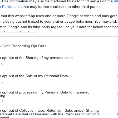
. This information may also be disclosed by us to third parties on the
IA
Participants
that may further disclose it to other third parties.
 that this website/app uses one or more Google services and may gath
including but not limited to your visit or usage behaviour. You may click 
 to Google and its third-party tags to use your data for below specifi
ogle consent section.
l Data Processing Opt Outs
o opt-out of the Sharing of my personal data.
In
ónk, érdemes
feliratkoznotok
a csatornánkra, így a
o opt-out of the Sale of my Personal Data.
nnyiben esetleg még támogatnátok is a munkánkat,
In
t opciót ajánljuk figyelmetekbe. Mindegyikért hálásak
to opt-out of processing my Personal Data for Targeted
ing.
In
o opt-out of Collection, Use, Retention, Sale, and/or Sharing
ersonal Data that Is Unrelated with the Purposes for which it
lected.