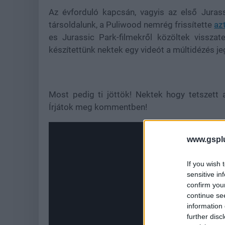
Az évforduló kapcsán, vagyis az első Juras
társoldalunk, a Puliwood nemrég frissítette
az
es Jurassic Park-filmekről közöltek vissza
készítettünk nektek egy videót a múltidézés j
Most pedig ti jöttök! Nektek hogy tetszett 
Írjátok meg kommentben!
www.gspl
If you wish 
sensitive in
confirm you
continue se
information 
further disc