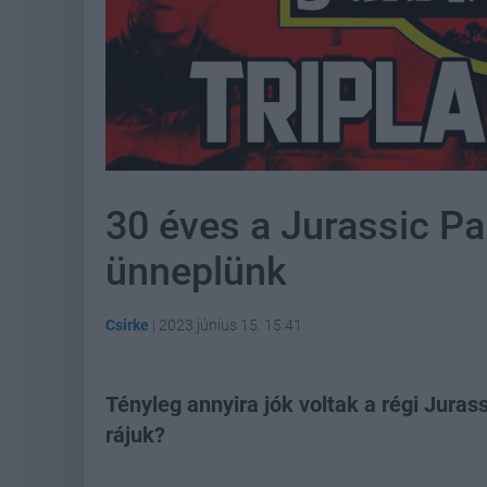
30 éves a Jurassic Park
ünneplünk
Csirke
|
2023 június 15. 15:41
Tényleg annyira jók voltak a régi Jura
rájuk?