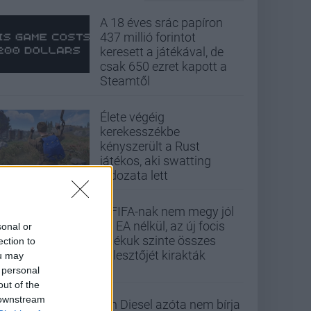
A 18 éves srác papíron
437 millió forintot
keresett a játékával, de
csak 650 ezret kapott a
Steamtől
Élete végéig
kerekesszékbe
kényszerült a Rust
játékos, aki swatting
áldozata lett
A FIFA-nak nem megy jól
az EA nélkül, az új focis
sonal or
játékuk szinte összes
ection to
fejlesztőjét kirakták
ou may
 personal
out of the
 downstream
Vin Diesel azóta nem bírja