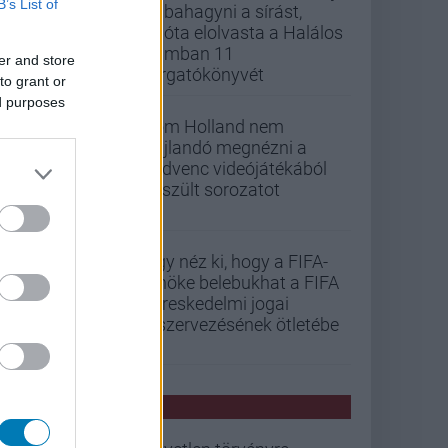
B’s List of
abbahagyni a sírást,
mióta elolvasta a Halálos
iramban 11
er and store
forgatókönyvét
to grant or
ed purposes
Tom Holland nem
hajlandó megnézni a
kedvenc videójátékából
készült sorozatot
Úgy néz ki, hogy a FIFA-
elnöke belebukhat a FIFA
kereskedelmi jogai
kiszervezésének ötletébe
PCW HÍREK