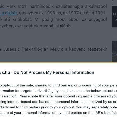
sic Park mozi harmincadik születésnapja alkalmából
t a cikkét
, amelyben az 1993-as, az 1997-es és a 2001-
tekintő kritikákat. Mi pedig most ebből az anyagból
egyében, ezt tudjátok megnézni alább.
a Jurassic Park-trilógia? Melyik a kedvenc részetek?
us.hu -
Do Not Process My Personal Information
to opt-out of the sale, sharing to third parties, or processing of your per
formation for targeted advertising by us, please use the below opt-out s
r selection. Please note that after your opt-out request is processed y
eing interest-based ads based on personal information utilized by us or
disclosed to third parties prior to your opt-out. You may separately opt-
losure of your personal information by third parties on the IAB’s list of