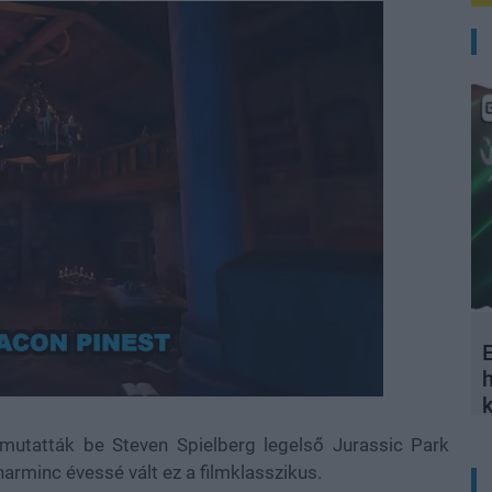
E
d
:
%
mutatták be Steven Spielberg legelső Jurassic Park
t harminc évessé vált ez a filmklasszikus.