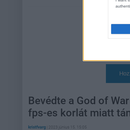
authenti
Hoz
Bevédte a God of War 
fps-es korlát miatt tá
kristfvarg
|
2023 június 15. 15:05