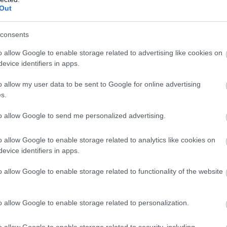
Out
en nem jön szembe GSO-n vagy a social médiában.
 neked a legjobbakat,
iratkozz fel hírlevelünkre!
consents
o allow Google to enable storage related to advertising like cookies on
evice identifiers in apps.
smertem és azt elfogadom.
o allow my user data to be sent to Google for online advertising
s.
liratkozom
to allow Google to send me personalized advertising.
o allow Google to enable storage related to analytics like cookies on
evice identifiers in apps.
b hangulata – Jön a második forduló! (X)
o allow Google to enable storage related to functionality of the website
sorozat.
o allow Google to enable storage related to personalization.
o allow Google to enable storage related to security, including