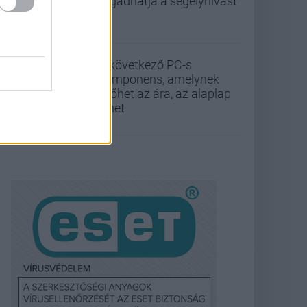
fogadhatja a segélyhívást
A következő PC-s
komponens, amelynek
kilőhet az ára, az alaplap
lehet