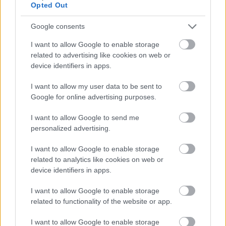
Opted Out
Három játékot nyúzhatunk ingyen a hétvégén az
Xbox jóvoltából, kettőhöz előfizetés sem szükséges
Google consents
Hírek
| 2026.07.31 15:15
Vasárnapig három játék ingyen kipróbálható az Xbox
I want to allow Google to enable storage
jóvoltából, kettőnél az sem gond ha nincs Game Passed.
related to advertising like cookies on web or
device identifiers in apps.
I want to allow my user data to be sent to
Google for online advertising purposes.
I want to allow Google to send me
personalized advertising.
I want to allow Google to enable storage
related to analytics like cookies on web or
device identifiers in apps.
I want to allow Google to enable storage
related to functionality of the website or app.
Újabb sötét fantasy akció-RPG került az Xbox Game
Passba
I want to allow Google to enable storage