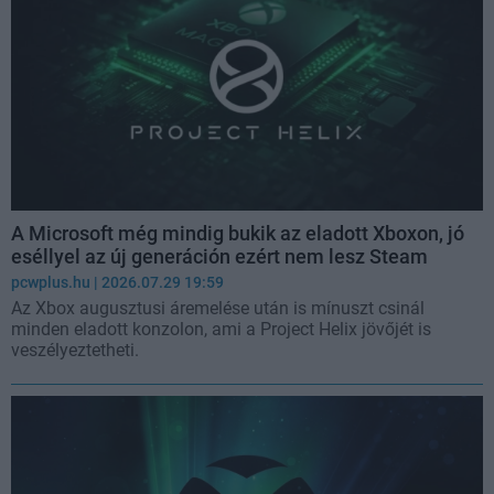
A Microsoft még mindig bukik az eladott Xboxon, jó
eséllyel az új generáción ezért nem lesz Steam
pcwplus.hu
| 2026.07.29 19:59
Az Xbox augusztusi áremelése után is mínuszt csinál
minden eladott konzolon, ami a Project Helix jövőjét is
veszélyeztetheti.