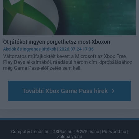
Öt játékot ingyen pörgethetsz most Xboxon
Akciók és ingyenes játékok
| 2026.07.24 17:36
Változatos műfajkoktélt kevert a Microsoft az Xbox Free
Play Days alkalmából, ráadásul három cím kipróbálásához
még Game Pass-előfizetés sem kell.
További Xbox Game Pass hírek
ComputerTrends.hu
|
GSPlus.hu
|
PCWPlus.hu
|
Puliwood.hu
|
Zoldpalya.hu