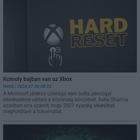
Komoly bajban van az Xbox
Hírek
| 2026.07.30 08:22
A Microsoft játékos üzletága nem tudta pénzügyi
növekedésre váltani a közönség bővülését, Asha Sharma
azonban arra számít, hogy 2027 nyaráig sikerülhet
megfordítani a folyamatot.