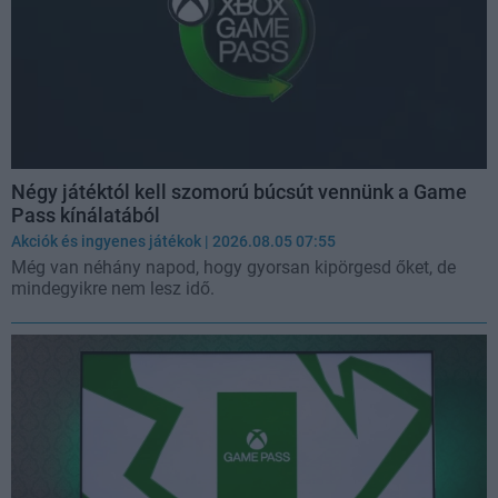
Négy játéktól kell szomorú búcsút vennünk a Game
Pass kínálatából
Akciók és ingyenes játékok
| 2026.08.05 07:55
Még van néhány napod, hogy gyorsan kipörgesd őket, de
mindegyikre nem lesz idő.