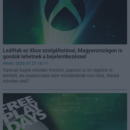
Leálltak az Xbox szolgáltatásai, Magyarországon is
gondok lehetnek a bejelentkezéssel
Hírek
| 2026.07.27 16:11
Vannak bajok minden fronton, papíron a mi régiónk is
érintett, de szerencsére nem mindenkinél van hiba. Nálad
minden oké?