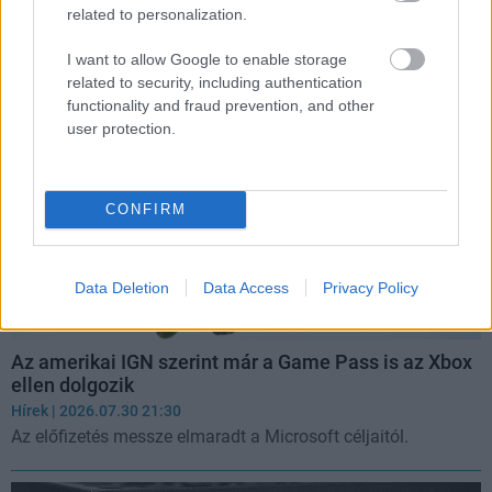
Akciók és ingyenes játékok
| 2026.07.31 07:05
related to personalization.
A Mistfall Hunter a hónap kilencedik első napos újdonsága.
I want to allow Google to enable storage
related to security, including authentication
functionality and fraud prevention, and other
user protection.
CONFIRM
Data Deletion
Data Access
Privacy Policy
Az amerikai IGN szerint már a Game Pass is az Xbox
ellen dolgozik
Hírek
| 2026.07.30 21:30
Az előfizetés messze elmaradt a Microsoft céljaitól.