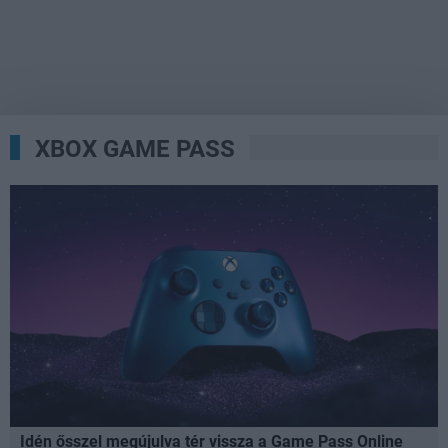
XBOX GAME PASS
Idén ősszel megújulva tér vissza a Game Pass Online