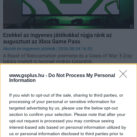
Ezekkel az ingyenes játékokkal rúgja ránk az
augusztust az Xbox Game Pass
Akciók és ingyenes játékok
| 2026.08.04 16:53
A Beast of Reincarnation premierje és a Gears of War: E-Day
bétája mellett is lesznek mókás kalandok.
www.gsplus.hu -
Do Not Process My Personal
Information
If you wish to opt-out of the sale, sharing to third parties, or
processing of your personal or sensitive information for
targeted advertising by us, please use the below opt-out
section to confirm your selection. Please note that after your
opt-out request is processed you may continue seeing
interest-based ads based on personal information utilized by
us or personal information disclosed to third parties prior to