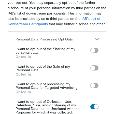
your opt-out. You may separately opt-out of the further
disclosure of your personal information by third parties on the
IAB’s list of downstream participants. This information may
Így akarja megmenteni Asha Sharma az Xboxot
also be disclosed by us to third parties on the
IAB’s List of
Hírek
| 2026.08.03 10:40
Downstream Participants
that may further disclose it to other
A Microsoft játékrészlegének bevétele egyetlen év alatt
third parties.
körülbelül 536 milliárd forinttal csökkent, Asha Sharma
azonban 2027 nyaráig ismét növekedési pályára állítaná a
Please note that this website/app uses one or more Google
Personal Data Processing Opt Outs
gaming legismertebb brandjét.
services and may gather and store information including but
not limited to your visit or usage behaviour. You may click to
I want to opt-out of the Sharing of my
personal data.
grant or deny consent to Google and its third-party tags to
Opted In
use your data for below specified purposes in below Google
consent section.
I want to opt-out of the Sale of my
Personal Data.
Opted In
I want to opt-out of processing my
Personal Data for Targeted Advertising.
Opted In
I want to opt-out of Collection, Use,
Retention, Sale, and/or Sharing of my
Personal Data that Is Unrelated with the
Purposes for which it was collected.