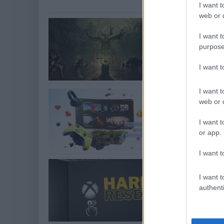
I want t
web or d
Újabb sötét
Game Pass
I want t
purpose
Akciók és ingyene
A Mistfall Hunt
I want 
I want t
Az amerikai
web or d
Xbox ellen 
Hírek
| 2026.07.3
I want t
or app.
Az előfizetés me
I want t
Komoly baj
I want t
Hírek
| 2026.07.3
authenti
A Microsoft ját
váltani a közön
hogy 2027 nyará