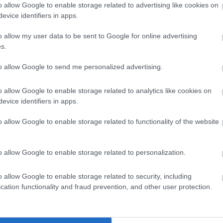
o allow Google to enable storage related to advertising like cookies on
evice identifiers in apps.
 fantasy akció-RPG került az Xbox
ba
o allow my user data to be sent to Google for online advertising
s.
s játékok
| 2026.07.31 07:05
er a hónap kilencedik első napos újdonsága.
to allow Google to send me personalized advertising.
o allow Google to enable storage related to analytics like cookies on
 IGN szerint már a Game Pass is az
evice identifiers in apps.
dolgozik
0 21:30
o allow Google to enable storage related to functionality of the website
ssze elmaradt a Microsoft céljaitól.
o allow Google to enable storage related to personalization.
ban van az Xbox
o allow Google to enable storage related to security, including
0 08:22
cation functionality and fraud prevention, and other user protection.
ékos üzletága nem tudta pénzügyi növekedésre
ség bővülését, Asha Sharma azonban arra számít,
ig sikerülhet megfordítani a folyamatot.