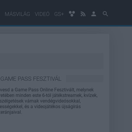
MÁSVILÁG
VIDEÓ
GS+
GAME PASS FESZTIVÁL
vesd a Game Pass Online Fesztivált, melynek
retében minden este 6-tól játékstreamek, kvízek,
szélgetések várnak vendégvideósokkal,
rességekkel, és a videojátékos újságírás
teránjaival.