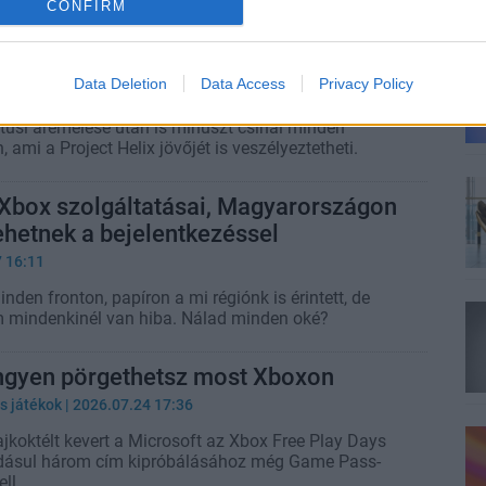
CONFIRM
 még mindig bukik az eladott Xboxon,
 az új generáción ezért nem lesz Steam
Data Deletion
Data Access
Privacy Policy
.07.29 19:59
usi áremelése után is mínuszt csinál minden
, ami a Project Helix jövőjét is veszélyeztetheti.
 Xbox szolgáltatásai, Magyarországon
ehetnek a bejelentkezéssel
7 16:11
den fronton, papíron a mi régiónk is érintett, de
 mindenkinél van hiba. Nálad minden oké?
ingyen pörgethetsz most Xboxon
s játékok
| 2026.07.24 17:36
jkoktélt kevert a Microsoft az Xbox Free Play Days
adásul három cím kipróbálásához még Game Pass-
ll.