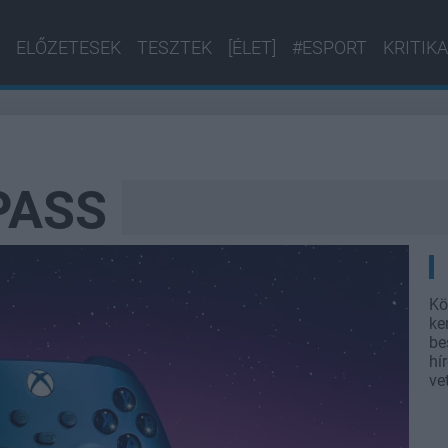
ELŐZETESEK
TESZTEK
[ÉLET]
#ESPORT
KRITIKA
PASS
Kö
ke
be
hí
ve