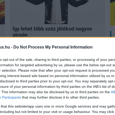
Így lehet több száz játékod nagyon
olcsón
us.hu -
Do Not Process My Personal Information
to opt-out of the sale, sharing to third parties, or processing of your per
formation for targeted advertising by us, please use the below opt-out s
r selection. Please note that after your opt-out request is processed y
ól kell szomorú búcsút vennünk a
eing interest-based ads based on personal information utilized by us or
disclosed to third parties prior to your opt-out. You may separately opt-
kínálatából
losure of your personal information by third parties on the IAB’s list of
s játékok
| tegnap 07:55
. This information may also be disclosed by us to third parties on the
IA
Participants
that may further disclose it to other third parties.
napod, hogy gyorsan kipörgesd őket, de
 lesz idő.
 that this website/app uses one or more Google services and may gath
including but not limited to your visit or usage behaviour. You may click 