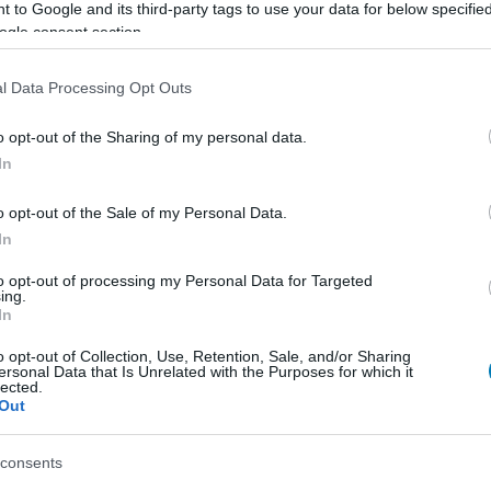
ingyenes játékokkal rúgja ránk az
 to Google and its third-party tags to use your data for below specifi
 az Xbox Game Pass
ogle consent section.
s játékok
| 2026.08.04 16:53
l Data Processing Opt Outs
arnation premierje és a Gears of War: E-Day bétája
nek mókás kalandok.
o opt-out of the Sharing of my personal data.
In
 megmenteni Asha Sharma az Xboxot
3 10:40
o opt-out of the Sale of my Personal Data.
In
krészlegének bevétele egyetlen év alatt körülbelül
rinttal csökkent, Asha Sharma azonban 2027 nyaráig
to opt-out of processing my Personal Data for Targeted
i pályára állítaná a gaming legismertebb brandjét.
ing.
In
kot nyúzhatunk ingyen a hétvégén az
o opt-out of Collection, Use, Retention, Sale, and/or Sharing
ából, kettőhöz előfizetés sem
ersonal Data that Is Unrelated with the Purposes for which it
lected.
Out
1 15:15
m játék ingyen kipróbálható az Xbox jóvoltából,
consents
m gond ha nincs Game Passed.