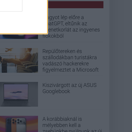
PCW HÍREK
Nagyot lép előre a
ChatGPT, eltűnik az
üzenetkorlát az ingyenes
fiókokból
Repülőtereken és
szállodákban turistákra
vadászó hackerekre
figyelmeztet a Microsoft
Kiszivárgott az új ASUS
Googlebook
A korábbiaknál is
mélyebben kell a
zsebünkbe nyúlnunk az új