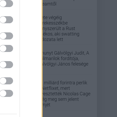
Steamtől
Élete végéig
kerekesszékbe
kényszerült a Rust
játékos, aki swatting
áldozata lett
Elhunyt Gálvölgyi Judit, A
szilmarilok fordítója,
Gálvölgyi János felesége
33 milliárd forintra perlik
a Netflixet, mert
elvesztették Nicolas Cage
még meg sem jelent
filmjét