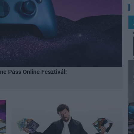
me Pass Online Fesztivál!