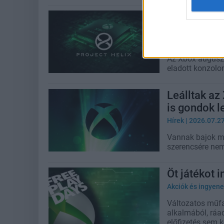
A Microsoft
jó eséllyel
pcwplus.hu
| 2026
Az Xbox auguszt
eladott konzolon
Leálltak az
is gondok l
Hírek
| 2026.07.2
Vannak bajok min
szerencsére nem
Öt játékot 
Akciók és ingyene
Változatos műfa
alkalmából, rá
előfizetés sem ke