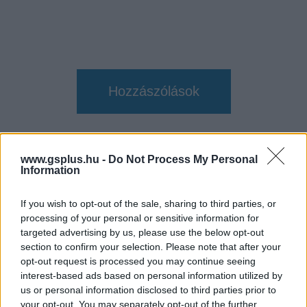
Hozzászólások
A nap nyertese a srác, aki
www.gsplus.hu -
Do Not Process My Personal
Information
megszámolta az összes dobozt
If you wish to opt-out of the sale, sharing to third parties, or
a Baldur's Gate 3-ban
processing of your personal or sensitive information for
targeted advertising by us, please use the below opt-out
section to confirm your selection. Please note that after your
daev
|
2025 november 7. 11:01
opt-out request is processed you may continue seeing
interest-based ads based on personal information utilized by
us or personal information disclosed to third parties prior to
Szerintetek mennyi láda, hordó és dobozka van
your opt-out. You may separately opt-out of the further