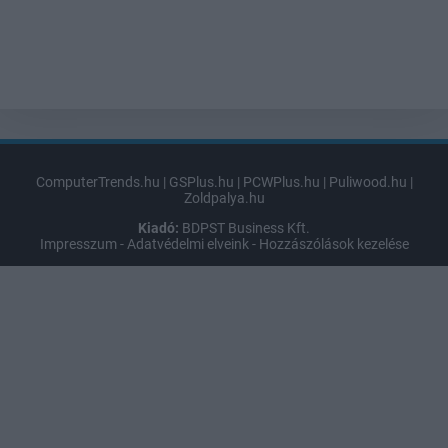
ComputerTrends.hu
|
GSPlus.hu
|
PCWPlus.hu
|
Puliwood.hu
|
Zoldpalya.hu
Kiadó:
BDPST Business Kft.
Impresszum
-
Adatvédelmi elveink
-
Hozzászólások kezelése