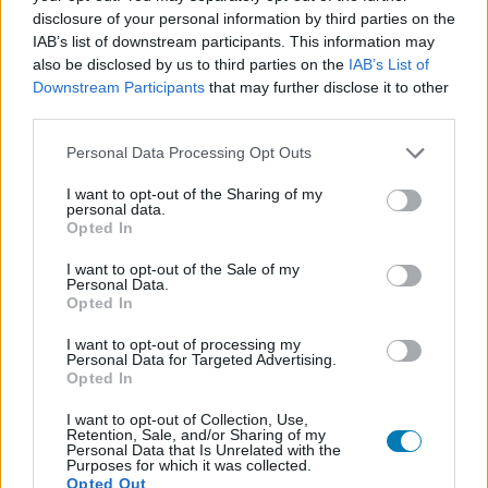
a Baldur's Gate 3-ban?
disclosure of your personal information by third parties on the
IAB’s list of downstream participants. This information may
Loaded
:
Unmute
also be disclosed by us to third parties on the
IAB’s List of
21.02%
Downstream Participants
that may further disclose it to other
third parties.
Egy
Newbie Indie Game Dev
nevű RPG-rajongó olyan
dolgot tett, amit nem érezek olyan égetően fontosnak,
Please note that this website/app uses one or more Google
Personal Data Processing Opt Outs
de nagyon örülök, hogy megtörtént. A
services and may gather and store information including but
not limited to your visit or usage behaviour. You may click to
I want to opt-out of the Sharing of my
srác
megszámolta, hány doboz található a Baldur's Gate
personal data.
grant or deny consent to Google and its third-party tags to
3-ban.
Opted In
use your data for below specified purposes in below Google
consent section.
Pontosan 17 412
.
I want to opt-out of the Sale of my
Personal Data.
Opted In
Newbie számára az egész ártalmatlan kíváncsiságból
indult, mint egyébként a legtöbb tudományos (na jó
I want to opt-out of processing my
Personal Data for Targeted Advertising.
tudományosabb) felfedezés.
Opted In
"Egyszer csak azon kaptam magam, hogy folyton
I want to opt-out of Collection, Use,
Retention, Sale, and/or Sharing of my
azon gondolkodom, vajon hány doboz lehet ebben
Personal Data that Is Unrelated with the
Purposes for which it was collected.
a játékban. Ki rakta oda őket mind? Ki döntötte el,
Opted Out