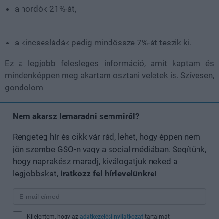
a hordók
21%-át
,
a kincsesládák pedig
mindössze 7%-át
teszik ki.
Ez a legjobb felesleges információ, amit kaptam és
mindenképpen meg akartam osztani veletek is. Szívesen,
gondolom.
Nem akarsz lemaradni semmiről?
Rengeteg hír és cikk vár rád, lehet, hogy éppen nem
jön szembe GSO-n vagy a social médiában. Segítünk,
hogy naprakész maradj, kiválogatjuk neked a
legjobbakat,
iratkozz fel hírlevelünkre!
Kijelentem, hogy az
adatkezelési nyilatkozat
tartalmát