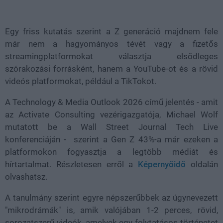
Loaded
:
Unmute
37.42%
Egy friss kutatás szerint a Z generáció majdnem fele
már nem a hagyományos tévét vagy a fizetős
streamingplatformokat választja elsődleges
szórakozási forrásként, hanem a
YouTube-ot és a rövid
videós platformokat
, például a
TikTokot
.
A
Technology & Media Outlook 2026
című jelentés - amit
az
Activate Consulting
vezérigazgatója,
Michael Wolf
mutatott be a Wall Street Journal Tech Live
konferenciáján - szerint a
Gen Z 43%-a
már ezeken a
platformokon fogyasztja a legtöbb médiát és
hírtartalmat. Részletesen erről a
Képernyőidő
oldalán
olvashatsz.
A tanulmány szerint egyre népszerűbbek az úgynevezett
"mikrodrámák"
is, amik valójában 1-2 perces, rövid,
sorozatszerű videók, amelyek egy folytatásos történetet