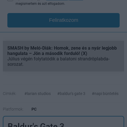
megismertem és azt elfogadom.
Feliratkozom
SMASH by Meló-Diák: Homok, zene és a nyár legjobb
hangulata – Jön a második forduló! (X)
Július végén folytatódik a balatoni strandröplabda-
sorozat.
Címkék:
#larian studios
#baldur's gate 3
#napi büntetés
Platformok:
PC
Baldur's Gate 3