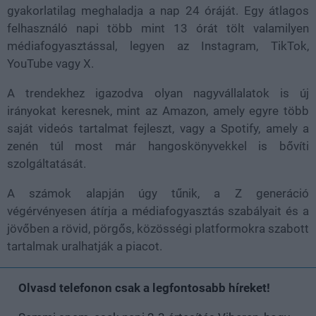
gyakorlatilag meghaladja a nap 24 óráját. Egy átlagos
felhasználó
napi több mint 13 órát
tölt valamilyen
médiafogyasztással, legyen az Instagram, TikTok,
YouTube vagy X.
A trendekhez igazodva olyan nagyvállalatok is új
irányokat keresnek, mint az
Amazon
, amely egyre több
saját videós tartalmat fejleszt, vagy a
Spotify
, amely a
zenén túl most már
hangoskönyvekkel
is bővíti
szolgáltatását.
A számok alapján úgy tűnik, a Z generáció
végérvényesen
átírja a médiafogyasztás szabályait
és a
jövőben a rövid, pörgős, közösségi platformokra szabott
tartalmak uralhatják a piacot.
Olvasd telefonon csak a legfontosabb híreket!