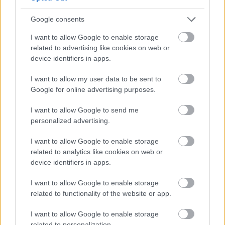
mi van bennük? És legfőképp: pontosan mennyi
van belőlük?"
Google consents
I want to allow Google to enable storage
A definíció szerint a doboz "bármilyen tárgy, amely más
related to advertising like cookies on web or
objektumokat tartalmazhat, általában téglalap alakú,
device identifiers in apps.
esetleg fedéllel, és többnyire fából, fémből vagy
kartonból készül."
I want to allow my user data to be sent to
Google for online advertising purposes.
I want to allow Google to send me
personalized advertising.
I want to allow Google to enable storage
related to analytics like cookies on web or
device identifiers in apps.
I want to allow Google to enable storage
related to functionality of the website or app.
I want to allow Google to enable storage
related to personalization.