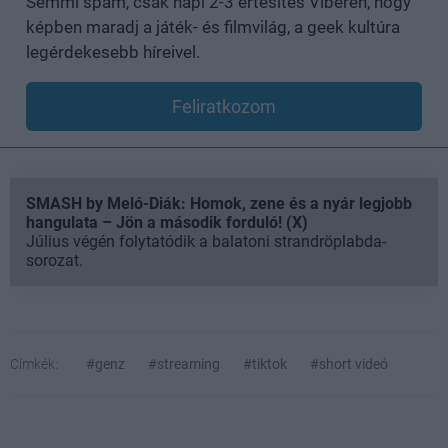
Semmi spam, csak napi 2-3 értesítés Viberen, hogy
képben maradj a játék- és filmvilág, a geek kultúra
legérdekesebb híreivel.
Feliratkozom
SMASH by Meló-Diák: Homok, zene és a nyár legjobb
hangulata – Jön a második forduló! (X)
Július végén folytatódik a balatoni strandröplabda-
sorozat.
Címkék:
#genz
#streaming
#tiktok
#short videó