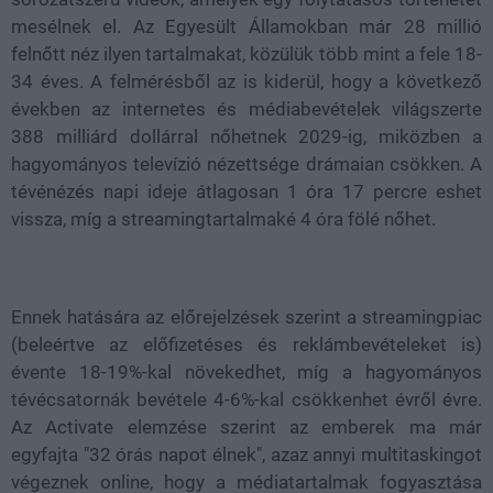
mesélnek el. Az Egyesült Államokban már
28 millió
felnőtt
néz ilyen tartalmakat, közülük
több mint a fele 18-
34 éves
. A felmérésből az is kiderül, hogy a következő
években az internetes és médiabevételek világszerte
388 milliárd dollárral nőhetnek 2029-ig
, miközben a
hagyományos televízió nézettsége drámaian csökken. A
tévénézés napi ideje átlagosan
1 óra 17 percre
eshet
vissza, míg a streamingtartalmaké
4 óra fölé
nőhet.
Ennek hatására az előrejelzések szerint a streamingpiac
(beleértve az előfizetéses és reklámbevételeket is)
évente 18-19%-kal növekedhet
, míg a hagyományos
tévécsatornák bevétele
4-6%-kal csökkenhet
évről évre.
Az Activate elemzése szerint az emberek ma már
egyfajta "
32 órás napot élnek
", azaz annyi multitaskingot
végeznek online, hogy a médiatartalmak fogyasztása