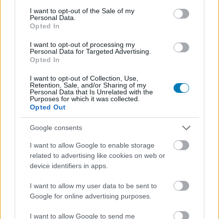
megszünteti az új PlayStation-játékok lemezes
consent section.
I want to opt-out of the Sale of my
gyártását
, máris befutott egy érdekes hír az Xbox háza
Personal Data.
Opted In
tájáról. A The Verge értesülése szerint a Microsoft belső
teszteken már próbálgat egy olyan rendszert, amely
I want to opt-out of processing my
digitális jogosultságot adna a játékosok fizikai Xbox-
Personal Data for Targeted Advertising.
Opted In
lemezeihez. Magyarul: ha valakinek megvan egy
támogatott Xbox One- vagy Xbox Series X-játéka
I want to opt-out of Collection, Use,
Retention, Sale, and/or Sharing of my
lemezen, azt a rendszer digitális formában is
Personal Data that Is Unrelated with the
Purposes for which it was collected.
hozzáköthetné a fiókjához. Fontos, hogy ez egyelőre nem
Opted Out
hivatalosan bejelentett funkció, hanem iparági értesülés.
A beszámoló szerint a Microsoft még csak teszteli a
Google consents
megoldást, és ha minden jól megy, a következő
I want to allow Google to enable storage
hónapokban beszélhet róla nyilvánosan. Az időzítés
related to advertising like cookies on web or
viszont így is beszédes, mert a PlayStation lemezes
device identifiers in apps.
korszakának bejelentett vége után a fizikai játékok jövője
hirtelen az egész konzolpiac egyik legfontosabb témája
I want to allow my user data to be sent to
Google for online advertising purposes.
lett.
I want to allow Google to send me