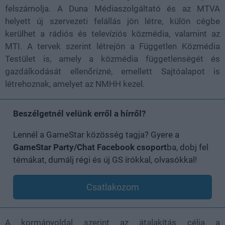
felszámolja. A Duna Médiaszolgáltató és az MTVA
helyett új szervezeti felállás jön létre, külön cégbe
kerülhet a rádiós és televíziós közmédia, valamint az
MTI. A tervek szerint létrejön a Független Közmédia
Testület is, amely a közmédia függetlenségét és
gazdálkodását ellenőrizné, emellett Sajtóalapot is
létrehoznak, amelyet az NMHH kezel.
Beszélgetnél velünk erről a hírről?
Lennél a GameStar közösség tagja? Gyere a
GameStar Party/Chat Facebook csoport
ba, dobj fel
témákat, dumálj régi és új GS írókkal, olvasókkal!
Csatlakozom
A kormányoldal szerint az átalakítás célja a