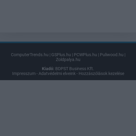
ComputerTrends.hu
|
GSPlus.hu
|
PCWPlus.hu
|
Puliwood.hu
|
Zoldpalya.hu
Kiadó:
BDPST Business Kft.
Impresszum
-
Adatvédelmi elveink
-
Hozzászólások kezelése