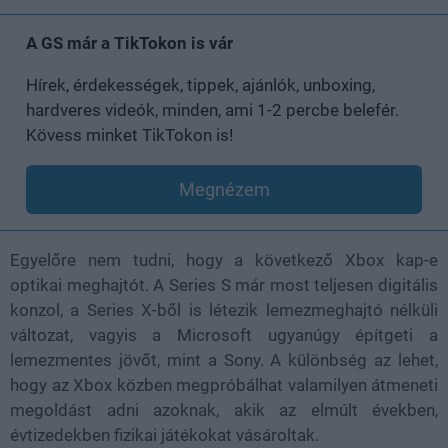
A GS már a TikTokon is vár
Hírek, érdekességek, tippek, ajánlók, unboxing,
hardveres videók, minden, ami 1-2 percbe belefér.
Kövess minket TikTokon is!
Megnézem
Egyelőre nem tudni, hogy a következő Xbox kap-e
optikai meghajtót. A Series S már most teljesen digitális
konzol, a Series X-ből is létezik lemezmeghajtó nélküli
változat, vagyis a Microsoft ugyanúgy építgeti a
lemezmentes jövőt, mint a Sony. A különbség az lehet,
hogy az Xbox közben megpróbálhat valamilyen átmeneti
megoldást adni azoknak, akik az elmúlt években,
évtizedekben fizikai játékokat vásároltak.