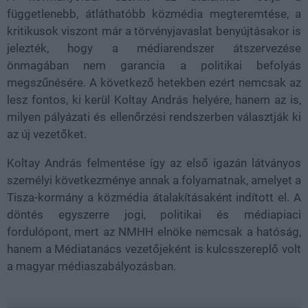
függetlenebb, átláthatóbb közmédia megteremtése, a
kritikusok viszont már a törvényjavaslat benyújtásakor is
jelezték, hogy a médiarendszer átszervezése
önmagában nem garancia a politikai befolyás
megszűnésére. A következő hetekben ezért nemcsak az
lesz fontos, ki kerül Koltay András helyére, hanem az is,
milyen pályázati és ellenőrzési rendszerben választják ki
az új vezetőket.
Koltay András felmentése így az első igazán látványos
személyi következménye annak a folyamatnak, amelyet a
Tisza-kormány a közmédia átalakításaként indított el. A
döntés egyszerre jogi, politikai és médiapiaci
fordulópont, mert az NMHH elnöke nemcsak a hatóság,
hanem a Médiatanács vezetőjeként is kulcsszereplő volt
a magyar médiaszabályozásban.