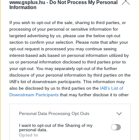
www.gsplus.hu -
Do Not Process My Personal
Information
Hozzászólások
If you wish to opt-out of the sale, sharing to third parties, or
processing of your personal or sensitive information for
targeted advertising by us, please use the below opt-out
Az Xbox mentőövet dobhat a
section to confirm your selection. Please note that after your
opt-out request is processed you may continue seeing
lemezes játékoknak
interest-based ads based on personal information utilized by
us or personal information disclosed to third parties prior to
your opt-out. You may separately opt-out of the further
Csirke
|
2026 július 1. 22:00
disclosure of your personal information by third parties on the
IAB’s list of downstream participants. This information may
also be disclosed by us to third parties on the
IAB’s List of
Downstream Participants
that may further disclose it to other
A Microsoft állítólag digitális példányt adna a
third parties.
lemezek mellé.
Please note that this website/app uses one or more Google
Personal Data Processing Opt Outs
Loaded
:
Unmute
services and may gather and store information including but
21.86%
not limited to your visit or usage behaviour. You may click to
I want to opt-out of the Sharing of my
personal data.
grant or deny consent to Google and its third-party tags to
Alig jelentette be a Sony, hogy 2028 januárjától
Opted In
use your data for below specified purposes in below Google