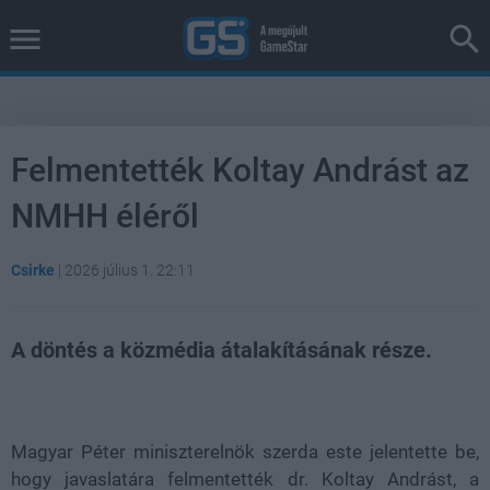
Felmentették Koltay Andrást az
NMHH éléről
Csirke
|
2026 július 1. 22:11
A döntés a közmédia átalakításának része.
Loaded
:
Unmute
38.47%
Magyar Péter miniszterelnök szerda este jelentette be,
hogy javaslatára felmentették dr. Koltay Andrást, a