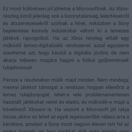
Ez most különösen jól jöhetne a Microsoftnak. Az Xbox-
részleg körül jelenleg sok a bizonytalanság, leépítésekről
és átszervezésekről szólnak a hírek, miközben a Sony
bejelentése komoly indulatokat váltott ki a lemezes
játékok rajongóiból. Ha az Xbox tényleg előáll egy
működő lemez-digitalizáló rendszerrel, azzal egyszerre
üzenhetné azt, hogy készül a digitális jövőre, de nem
akarja teljesen magára hagyni a fizikai gyűjtemények
tulajdonosait.
Persze a részleteken múlik majd minden. Nem mindegy,
mennyi játékot támogat a rendszer, hogyan ellenőrzi a
lemez tulajdonjogát, lehet-e vele problémamentesen
használt játékokat venni és eladni, és működik-e majd a
következő Xboxon is. Ha viszont a Microsoft jól rakja
össze, akkor ez lehet az egyik legésszerűbb válasz arra a
kérdésre, amelyet a Sony most nagyon élesen tett fel az
egész iparnak: mi lesz azokkal, akik még mindig nem