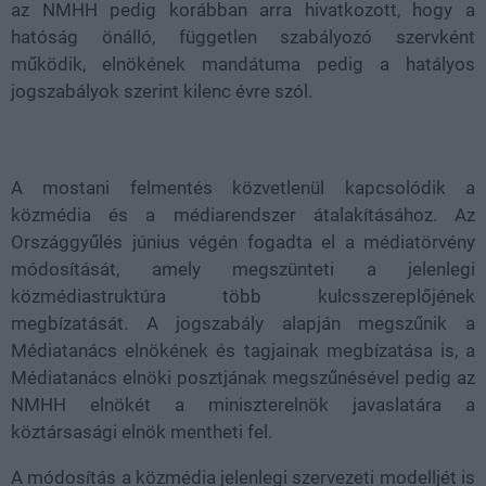
az NMHH pedig korábban arra hivatkozott, hogy a
hatóság önálló, független szabályozó szervként
működik, elnökének mandátuma pedig a hatályos
jogszabályok szerint kilenc évre szól.
A mostani felmentés közvetlenül kapcsolódik a
közmédia és a médiarendszer átalakításához. Az
Országgyűlés június végén fogadta el a médiatörvény
módosítását, amely megszünteti a jelenlegi
közmédiastruktúra több kulcsszereplőjének
megbízatását. A jogszabály alapján megszűnik a
Médiatanács elnökének és tagjainak megbízatása is, a
Médiatanács elnöki posztjának megszűnésével pedig az
NMHH elnökét a miniszterelnök javaslatára a
köztársasági elnök mentheti fel.
A módosítás a közmédia jelenlegi szervezeti modelljét is