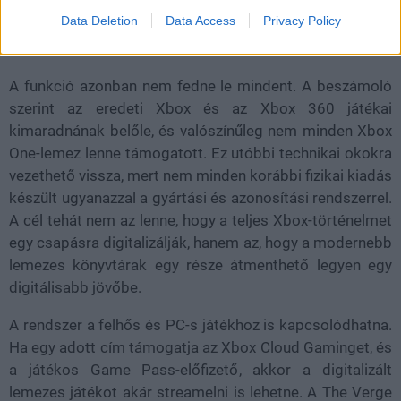
szabadság.
Data Deletion
Data Access
Privacy Policy
A funkció azonban nem fedne le mindent. A beszámoló
szerint az eredeti Xbox és az Xbox 360 játékai
kimaradnának belőle, és valószínűleg nem minden Xbox
One-lemez lenne támogatott. Ez utóbbi technikai okokra
vezethető vissza, mert nem minden korábbi fizikai kiadás
készült ugyanazzal a gyártási és azonosítási rendszerrel.
A cél tehát nem az lenne, hogy a teljes Xbox-történelmet
egy csapásra digitalizálják, hanem az, hogy a modernebb
lemezes könyvtárak egy része átmenthető legyen egy
digitálisabb jövőbe.
A rendszer a felhős és PC-s játékhoz is kapcsolódhatna.
Ha egy adott cím támogatja az Xbox Cloud Gaminget, és
a játékos Game Pass-előfizető, akkor a digitalizált
lemezes játékot akár streamelni is lehetne. A The Verge