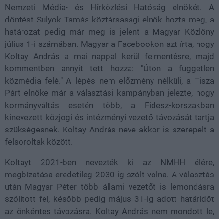
Nemzeti Média- és Hírközlési Hatóság elnökét. A
döntést Sulyok Tamás köztársasági elnök hozta meg, a
határozat pedig már meg is jelent a Magyar Közlöny
július 1-i számában. Magyar a Facebookon azt írta, hogy
Koltay András a mai nappal kerül felmentésre, majd
kommentben annyit tett hozzá: "Úton a független
közmédia felé." A lépés nem előzmény nélküli, a Tisza
Párt elnöke már a választási kampányban jelezte, hogy
kormányváltás esetén több, a Fidesz-korszakban
kinevezett közjogi és intézményi vezető távozását tartja
szükségesnek. Koltay András neve akkor is szerepelt a
felsoroltak között.
Koltayt 2021-ben nevezték ki az NMHH élére,
megbízatása eredetileg 2030-ig szólt volna. A választás
után Magyar Péter több állami vezetőt is lemondásra
szólított fel, később pedig május 31-ig adott határidőt
az önkéntes távozásra. Koltay András nem mondott le,