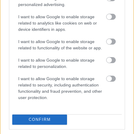
A rendszer lényege az lenne, hogy a lemez ne egyszerűen
personalized advertising.
telepítőként működjön, hanem digitális jogosultságot is
aktiváljon. A The Verge szerint a digitális példány a fizikai
I want to allow Google to enable storage
lemezhez kapcsolódna, vagyis a Microsoft ezzel
related to analytics like cookies on web or
device identifiers in apps.
megakadályozná, hogy valaki telepítse a játékot, majd
továbbadja a lemezt egy ismerősnek, miközben
I want to allow Google to enable storage
mindketten ugyanabból az egy példányból játszanak. Ha
related to functionality of the website or app.
a lemez másik Xboxba kerül, a digitális jogosultság is
ahhoz a rendszerhez és fiókhoz igazodhatna. Ez a
I want to allow Google to enable storage
related to personalization.
megoldás azért lehet fontos, mert elvileg megőrizné a
fizikai játékok egyik legnagyobb előnyét: a lemezek
I want to allow Google to enable storage
továbbra is eladhatók vagy becserélhetők
related to security, including authentication
maradhatnának. A teljesen digitális vásárlásnál a játék
functionality and fraud prevention, and other
örökre a fiókhoz kötődik, a lemezes verziónál viszont
user protection.
eddig épp az volt a vonzerő, hogy a játékos később
továbbadhatta. Ha az Xbox valóban úgy oldja meg a
digitalizálást, hogy a jogosultság a lemez mozgását
CONFIRM
követi, akkor legalább részben megmaradhatna ez a