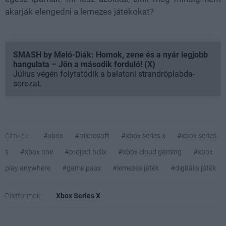
akarják elengedni a lemezes játékokat?
SMASH by Meló-Diák: Homok, zene és a nyár legjobb
hangulata – Jön a második forduló! (X)
Július végén folytatódik a balatoni strandröplabda-
sorozat.
Címkék:
#xbox
#microsoft
#xbox series x
#xbox series
s
#xbox one
#project helix
#xbox cloud gaming
#xbox
play anywhere
#game pass
#lemezes játék
#digitális játék
Platformok:
Xbox Series X