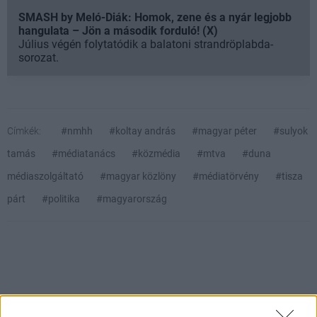
SMASH by Meló-Diák: Homok, zene és a nyár legjobb
hangulata – Jön a második forduló! (X)
Július végén folytatódik a balatoni strandröplabda-
sorozat.
Címkék:
#nmhh
#koltay andrás
#magyar péter
#sulyok
tamás
#médiatanács
#közmédia
#mtva
#duna
médiaszolgáltató
#magyar közlöny
#médiatörvény
#tisza
párt
#politika
#magyarország