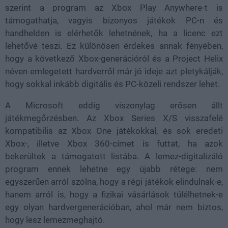
szerint a program az Xbox Play Anywhere-t is
támogathatja, vagyis bizonyos játékok PC-n és
handhelden is elérhetők lehetnének, ha a licenc ezt
lehetővé teszi. Ez különösen érdekes annak fényében,
hogy a következő Xbox-generációról és a Project Helix
néven emlegetett hardverről már jó ideje azt pletykálják,
hogy sokkal inkább digitális és PC-közeli rendszer lehet.
A Microsoft eddig viszonylag erősen állt
játékmegőrzésben. Az Xbox Series X/S visszafelé
kompatibilis az Xbox One játékokkal, és sok eredeti
Xbox-, illetve Xbox 360-címet is futtat, ha azok
bekerültek a támogatott listába. A lemez-digitalizáló
program ennek lehetne egy újabb rétege: nem
egyszerűen arról szólna, hogy a régi játékok elindulnak-e,
hanem arról is, hogy a fizikai vásárlások túlélhetnek-e
egy olyan hardvergenerációban, ahol már nem biztos,
hogy lesz lemezmeghajtó.