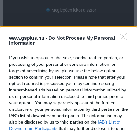
Meglepően leköt a sztori
AMI NEM TETSZETT
www.gsplus.hu -
Do Not Process My Personal
Information
Nincs kispályás foci
Olykor úgy érzed, nem nyerhetsz
If you wish to opt-out of the sale, sharing to third parties, or
processing of your personal or sensitive information for
A passzok mintha kevésbé lennének pontosak
targeted advertising by us, please use the below opt-out
section to confirm your selection. Please note that after your
opt-out request is processed you may continue seeing
interest-based ads based on personal information utilized by
us or personal information disclosed to third parties prior to
your opt-out. You may separately opt-out of the further
disclosure of your personal information by third parties on the
IAB’s list of downstream participants. This information may
also be disclosed by us to third parties on the
IAB’s List of
Downstream Participants
that may further disclose it to other
third parties.