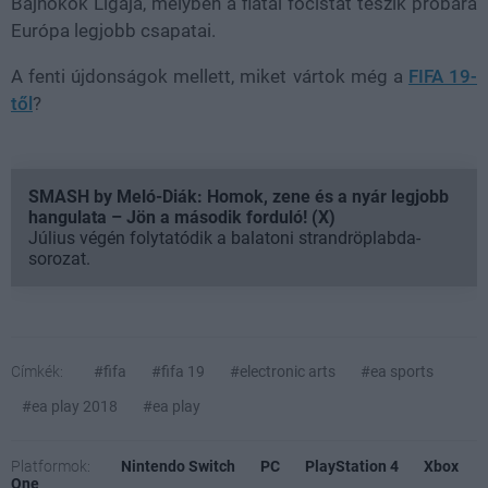
Bajnokok Ligája, melyben a fiatal focistát teszik próbára
Európa legjobb csapatai.
A fenti újdonságok mellett, miket vártok még a
FIFA 19-
től
?
SMASH by Meló-Diák: Homok, zene és a nyár legjobb
hangulata – Jön a második forduló! (X)
Július végén folytatódik a balatoni strandröplabda-
sorozat.
Címkék:
#fifa
#fifa 19
#electronic arts
#ea sports
#ea play 2018
#ea play
Platformok:
Nintendo Switch
PC
PlayStation 4
Xbox
One