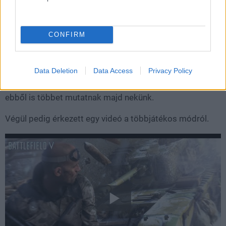
elárulnak majd.
A harcok mellett a karakterek történeteire is nagy
hangsúlyt fektetnek a fejlesztők, tehát remélhetőleg
CONFIRM
érdekes szereplőket és sztorikat is megismerhetünk
majd a játék során. Pár képsor erejéig láthattuk az első
Data Deletion
Data Access
Privacy Policy
War Storyt, ugyebár ezekből a kisebb kalandokból áll
össze a kampány. Holnap, a Microsoft előadásának
ebből is többet mutatnak majd nekünk.
Végül pedig érkezett egy videó a többjátékos módról.