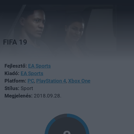
FIFA 19
Fejlesztő:
EA Sports
Kiadó:
EA Sports
Platform:
PC
,
PlayStation 4
,
Xbox One
Stílus:
Sport
Megjelenés:
2018.09.28.