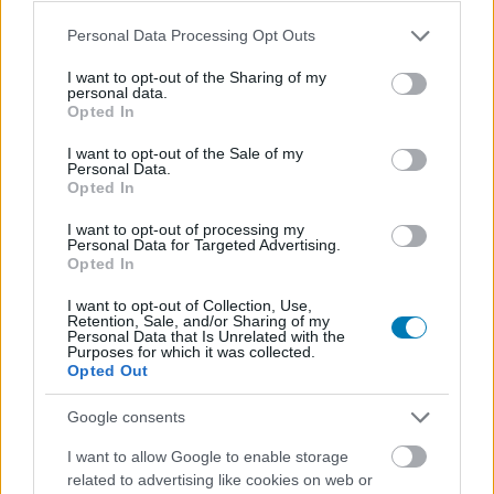
Please note that this website/app uses one or more Google
Hozzászólások
Personal Data Processing Opt Outs
services and may gather and store information including but
not limited to your visit or usage behaviour. You may click to
I want to opt-out of the Sharing of my
personal data.
grant or deny consent to Google and its third-party tags to
Opted In
use your data for below specified purposes in below Google
EA Play 2018 - természetesen
consent section.
I want to opt-out of the Sale of my
Personal Data.
lesz battle royale a Battlefield V-
Opted In
ben
I want to opt-out of processing my
Personal Data for Targeted Advertising.
Opted In
Gucs
|
2018 június 9. 20:15
I want to opt-out of Collection, Use,
Retention, Sale, and/or Sharing of my
Personal Data that Is Unrelated with the
Purposes for which it was collected.
Az EA konferenciáján kiderült néhány érdekes
Opted Out
részlet a sorozat következő darabjáról.
Google consents
Loaded
:
Unmute
36.38%
I want to allow Google to enable storage
related to advertising like cookies on web or