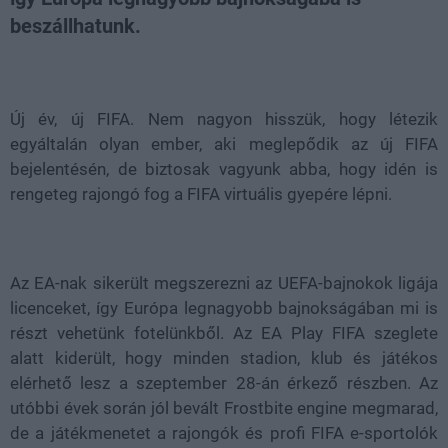
beszállhatunk.
Loaded
:
Unmute
43.53%
Új év, új FIFA. Nem nagyon hisszük, hogy létezik
egyáltalán olyan ember, aki meglepődik az új FIFA
bejelentésén, de biztosak vagyunk abba, hogy idén is
rengeteg rajongó fog a FIFA virtuális gyepére lépni.
Az EA-nak sikerült megszerezni az
UEFA-bajnokok ligája
licenceket, így Európa legnagyobb bajnokságában mi is
részt vehetünk fotelünkből. Az EA Play FIFA szeglete
alatt kiderült, hogy minden stadion, klub és játékos
elérhető lesz a szeptember 28-án érkező részben. Az
utóbbi évek során jól bevált Frostbite engine megmarad,
de a játékmenetet a rajongók és profi FIFA e-sportolók