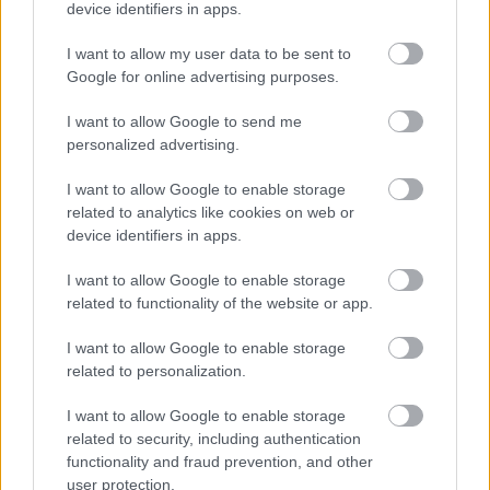
A játékosok elég felemásan fogadták a Battlefield V
device identifiers in apps.
bejelentését, sokan nem örültek annak, amit az első
I want to allow my user data to be sent to
trailerben láttak. Azonban most befutott egy
Google for online advertising purposes.
játékmenetet bemutató videó is, ami talán meggyőzi
majd a kétkedőket.
I want to allow Google to send me
personalized advertising.
I want to allow Google to enable storage
related to analytics like cookies on web or
Az EA Play konferencián természetesen a
Battlefield V
is
device identifiers in apps.
megmutatta magát, így végre láthattuk, mit dobtak
össze nekünk a DICE fejlesztői. Az előadáson ismét
I want to allow Google to enable storage
megerősítették, hogy nem lesznek loot boxok, illetve
related to functionality of the website or app.
szezonbérlet sem, viszont nagyon úgy tűnik, hogy
I want to allow Google to enable storage
kapunk battle royale módot. Ennek nemes
related to personalization.
egyszerűséggel Royale lesz a neve, nehogy
összezavarjanak bárkit is. Az ígéretek szerint
I want to allow Google to enable storage
járművekkel feldobva egy teljesen egyedi battle royale
related to security, including authentication
functionality and fraud prevention, and other
élményt kapunk, amelyről hamarosan még többet
user protection.