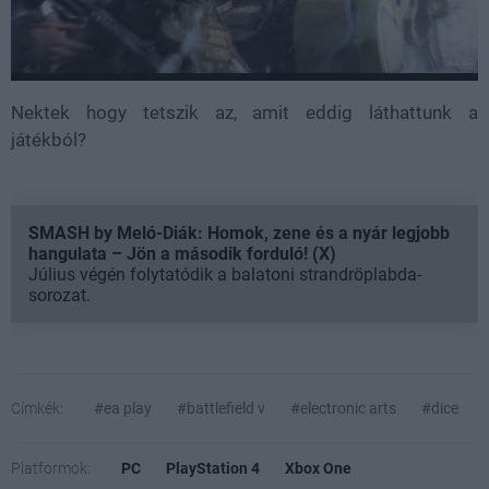
Nektek hogy tetszik az, amit eddig láthattunk a
játékból?
SMASH by Meló-Diák: Homok, zene és a nyár legjobb
hangulata – Jön a második forduló! (X)
Július végén folytatódik a balatoni strandröplabda-
sorozat.
Címkék:
#ea play
#battlefield v
#electronic arts
#dice
Platformok:
PC
PlayStation 4
Xbox One