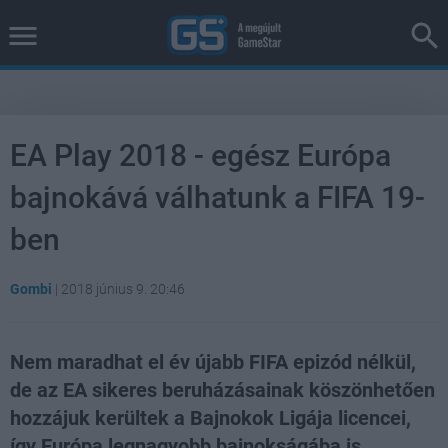
EA Play 2018 - egész Európa
bajnokává válhatunk a FIFA 19-
ben
Gombi
|
2018 június 9. 20:46
Nem maradhat el év újabb FIFA epizód nélkül,
de az EA sikeres beruházásainak köszönhetően
hozzájuk kerültek a Bajnokok Ligája licencei,
így Európa legnagyobb bajnokságába is