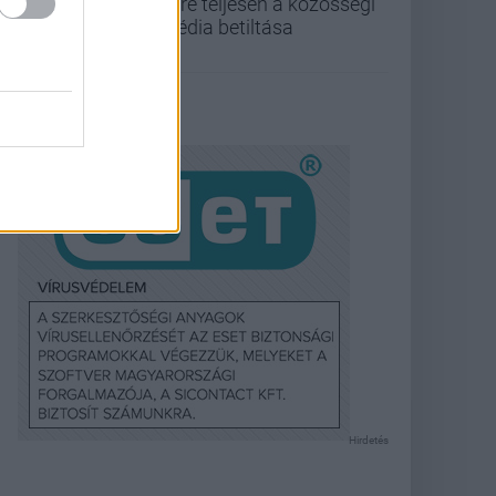
félre teljesen a közösségi
média betiltása
Hirdetés