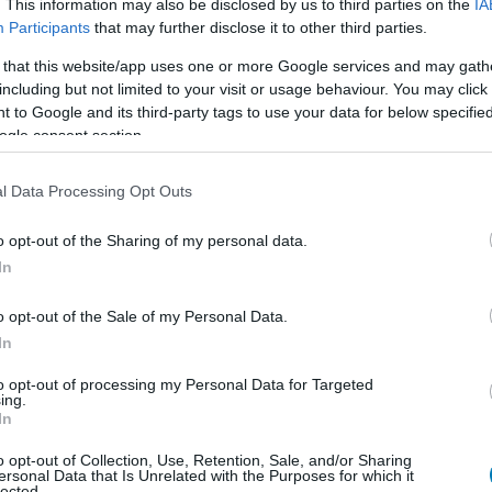
. This information may also be disclosed by us to third parties on the
IA
jd az Invincible VS harcosaihoz, amint kiheverem az
Participants
that may further disclose it to other third parties.
ár még rám egy kis Devil May Cry darálás is, kizárólag
 that this website/app uses one or more Google services and may gath
including but not limited to your visit or usage behaviour. You may click 
 to Google and its third-party tags to use your data for below specifi
ya kínoz engem legbelül, aminek hatására akár úgy is
ogle consent section.
ding módjára fuzionálok az ággyal. De én mindig azt
észülni, tehát arra az esetre, HA mégsem visz el a
l Data Processing Opt Outs
azt a fránya '16-os Doomot. Hála az égnek bár aprócska
azért csak-csak sikerült legalább a pokol izzasztó
o opt-out of the Sharing of my personal data.
ezzem a keresett ereklyét. Visszajutva a Marsra már
In
ok maradékát eltüsszentsem az útból, hogy végül
 Pierce-t és hogy felfedjem, hogy ki (vagy mi) is az
o opt-out of the Sale of my Personal Data.
ek 8 lába van, de nem két szék.
In
bécsi kiruccanás viszi el az egyik cimborámmal (és bár
to opt-out of processing my Personal Data for Targeted
ing.
szombati Eurovízió-döntő miatt megyünk), szóval
In
Vasárnap viszont már mindenképp szeretnék kontrollert
o opt-out of Collection, Use, Retention, Sale, and/or Sharing
toriszál kipörgetése után ugyanis még bőven maradt
ersonal Data that Is Unrelated with the Purposes for which it
lected.