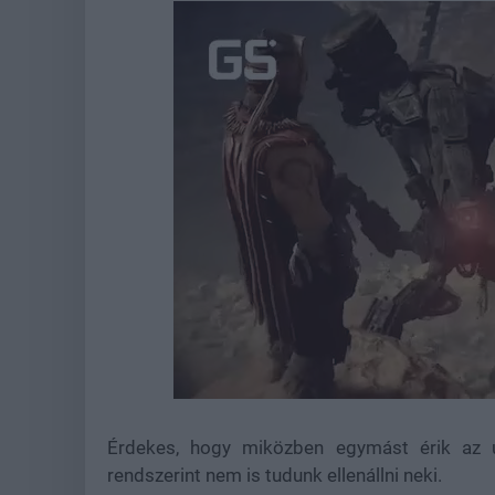
Loaded
:
Unmute
44.57%
Érdekes, hogy miközben egymást érik az új
rendszerint nem is tudunk ellenállni neki.