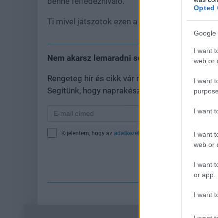
benne felfedeznivaló.
Opted 
Ti mivel játszotok ezen a hétvégén?
Google 
I want t
Nem akarsz lemaradni semmiről?
web or d
Rengeteg hír és cikk vár rád, lehet, hogy épp
I want t
Segítünk, hogy naprakész maradj, kiválogatjuk
purpose
I want 
Kijelentem, hogy az
adatkezelési nyilatkozat
tartalmát megi
I want t
web or d
Fe
I want t
or app.
I want t
I want t