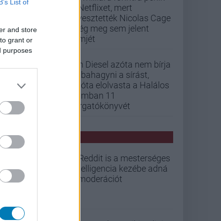
B’s List of
a Netflixet, mert
elvesztették Nicolas Cage
még meg sem jelent
er and store
filmjét
to grant or
ed purposes
Vin Diesel azóta nem bírja
abbahagyni a sírást,
mióta elolvasta a Halálos
iramban 11
forgatókönyvét
PCW HÍREK
A Reddit is a mesterséges
intelligencia kezébe adná
a moderációt