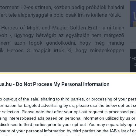
IV torment 12-es szinten, közben pedig próbálok haladni
 tele alapanyaggal a polc, csak írni is kellene róluk.
 Heroes of Might and Magic: Golden Erát - ami talán
volt -, úgyhogy hétvégét az egyáltalán nem mérgező
án nem azon fogok gondolkodni, hogy még mindig
ik Heroes 3 mapjait írtuk ki, hogy mindenképpen
us.hu -
Do Not Process My Personal Information
, és a 007 First Light érkezéséig nem is szándékozom
lhuban kalandozom, az akkor végigjátszásomhoz képest
to opt-out of the sale, sharing to third parties, or processing of your per
formation for targeted advertising by us, please use the below opt-out s
r selection. Please note that after your opt-out request is processed y
 a Forza Horizon 6-ban, még mindig csak a harmadik
eing interest-based ads based on personal information utilized by us or
ó a játékban, így szabad perceimben továbbra is azon
disclosed to third parties prior to your opt-out. You may separately opt-
rsenyt is teljesítsem, ami csak az időmből kitelik.
losure of your personal information by third parties on the IAB’s list of