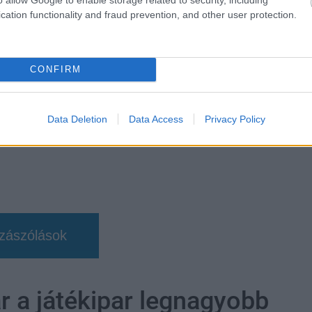
b hangulata – Jön a második forduló! (X)
cation functionality and fraud prevention, and other user protection.
sorozat.
CONFIRM
d magic: olden era
#invincible vs
Data Deletion
Data Access
Privacy Policy
zászólások
r a játékipar legnagyobb