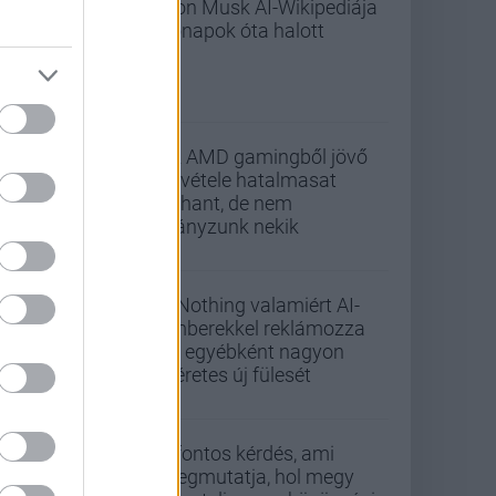
Elon Musk AI-Wikipediája
hónapok óta halott
Az AMD gamingből jövő
bevétele hatalmasat
zuhant, de nem
hiányzunk nekik
A Nothing valamiért AI-
emberekkel reklámozza
az egyébként nagyon
ígéretes új fülesét
5 fontos kérdés, ami
megmutatja, hol megy