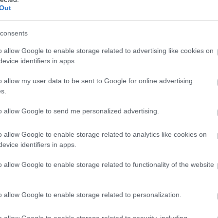
Out
consents
o allow Google to enable storage related to advertising like cookies on
evice identifiers in apps.
en nem jön szembe GSO-n vagy a social médiában.
o allow my user data to be sent to Google for online advertising
 neked a legjobbakat,
iratkozz fel hírlevelünkre!
s.
to allow Google to send me personalized advertising.
smertem és azt elfogadom.
o allow Google to enable storage related to analytics like cookies on
evice identifiers in apps.
liratkozom
o allow Google to enable storage related to functionality of the website
o allow Google to enable storage related to personalization.
o allow Google to enable storage related to security, including