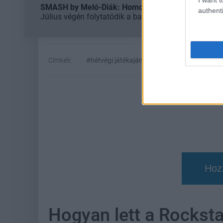
SMASH by Meló-Diák: Homok, zene és a nyár legjob
authenti
Július végén folytatódik a balatoni strandröplabda-
Címkék:
#hétvégi játékajánló
#heroes of might an
Hoz
Hogyan lett a Rocksta