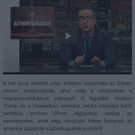
A hat évvel ezelőtti adás érdekes lenyomata az Orbán-
rezsim evolúciójának, ahol még a elsősorban a
migránspolitikájával szerepelt. A legújabb részben
Trump és a mindenkori amerikai média viszonya kerül
terítékre, amiben Oliver végigveszi azokat az
eseményeket, amik elég vészjósló képet festenek az
amerikai újságírás szabadságának jövőjéről.