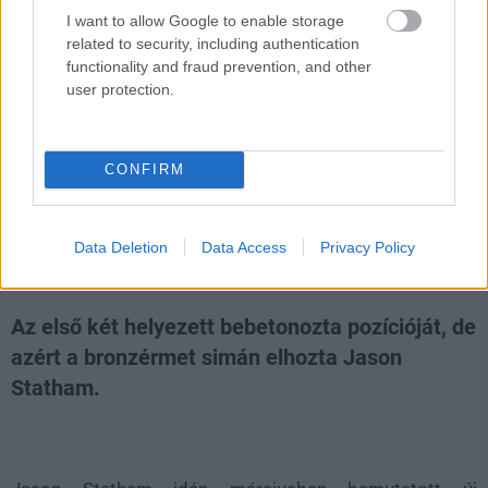
I want to allow Google to enable storage
related to security, including authentication
functionality and fraud prevention, and other
user protection.
Jason Statham új filmje
dobogós helyen nyitott a Prime
CONFIRM
Videón
Data Deletion
Data Access
Privacy Policy
Csirke
|
2025 május 19. 16:01
Az első két helyezett bebetonozta pozícióját, de
azért a bronzérmet simán elhozta Jason
Statham.
Loaded
:
Unmute
81.69%