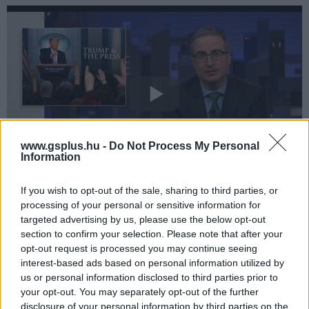
www.gsplus.hu -
Do Not Process My Personal
Information
If you wish to opt-out of the sale, sharing to third parties, or
A műsorban megszólal
Maria
Ressa is, aki
2012-
ben
processing of your personal or sensitive information for
társalapítóként
hozta
létre
a
Fülöp-
szigeteki
Rappler
targeted advertising by us, please use the below opt-out
section to confirm your selection. Please note that after your
nevű
online
hírportált.
Újságíróként
a
független
sajtó
opt-out request is processed you may continue seeing
egyik
legkitartóbb
hangja
lett
a
térségben, aki
interest-based ads based on personal information utilized by
felállt
Rodrigo
Duterte
volt
Fülöp-
szigeteki
elnök ellen és
us or personal information disclosed to third parties prior to
ezért le is tartóztatták. Ressa tanácsa a következő volt.
your opt-out. You may separately opt-out of the further
disclosure of your personal information by third parties on the