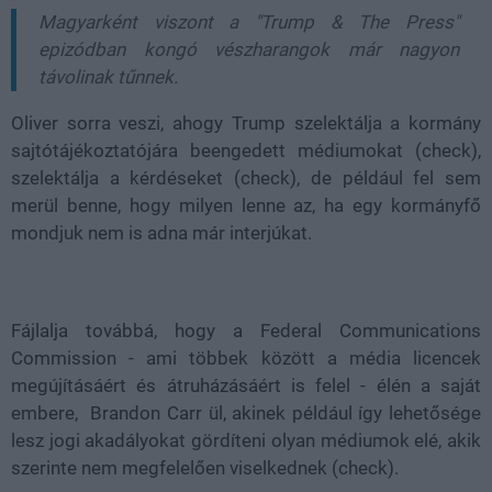
Magyarként viszont a "Trump & The Press"
epizódban kongó vészharangok már nagyon
távolinak tűnnek.
Oliver sorra veszi, ahogy Trump szelektálja a kormány
sajtótájékoztatójára beengedett médiumokat (check),
szelektálja a kérdéseket (check), de például fel sem
merül benne, hogy milyen lenne az, ha egy kormányfő
mondjuk nem is adna már interjúkat.
Fájlalja továbbá, hogy a Federal Communications
Commission - ami többek között a média licencek
megújításáért és átruházásáért is felel - élén a saját
embere, Brandon Carr ül, akinek például így lehetősége
lesz jogi akadályokat gördíteni olyan médiumok elé, akik
szerinte nem megfelelően viselkednek (check).