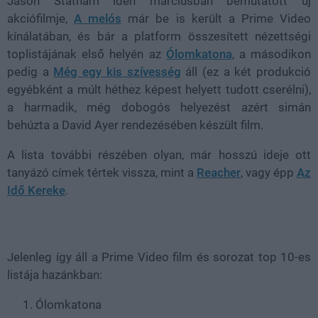
Jason Statham idén márciusban bemutatott új
akciófilmje,
A melós
már be is került a Prime Video
kínálatában, és bár a platform összesített nézettségi
toplistájának első helyén az
Ólomkatona
, a másodikon
pedig a
Még egy kis szívesség
áll (ez a két produkció
egyébként a múlt héthez képest helyett tudott cserélni),
a harmadik, még dobogós helyezést azért simán
behúzta a David Ayer rendezésében készült film.
A lista további részében olyan, már hosszú ideje ott
tanyázó címek tértek vissza, mint a
Reacher
, vagy épp
Az
Idő Kereke
.
Jelenleg így áll a Prime Video film és sorozat top 10-es
listája hazánkban:
Ólomkatona