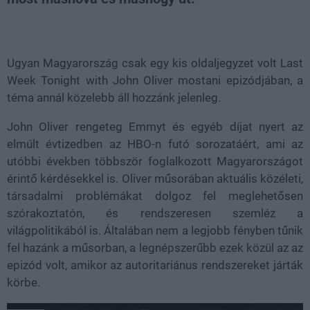
Loaded
:
Unmute
100.00%
Ugyan Magyarország csak egy kis oldaljegyzet volt Last
Week Tonight with John Oliver mostani epizódjában, a
téma annál közelebb áll hozzánk jelenleg.
John Oliver rengeteg Emmyt és egyéb díjat nyert az
elmúlt évtizedben az HBO-n futó sorozatáért, ami az
utóbbi években többször foglalkozott Magyarországot
érintő kérdésekkel is. Oliver műsorában aktuális közéleti,
társadalmi problémákat dolgoz fel meglehetősen
szórakoztatón, és rendszeresen szemléz a
világpolitikából is. Általában nem a legjobb fényben tűnik
fel hazánk a műsorban, a legnépszerűbb ezek közül az az
epizód volt, amikor az autoritariánus rendszereket járták
körbe.