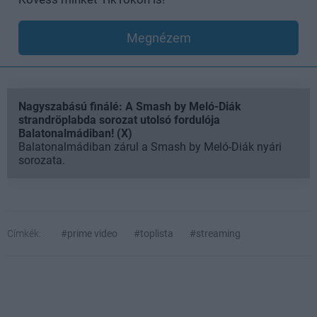
Megnézem
Nagyszabású finálé: A Smash by Meló-Diák
strandröplabda sorozat utolsó fordulója
Balatonalmádiban! (X)
Balatonalmádiban zárul a Smash by Meló-Diák nyári
sorozata.
Címkék:
#prime video
#toplista
#streaming