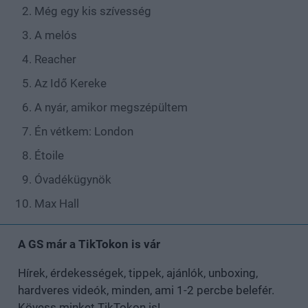
Még egy kis szívesség
A melós
Reacher
Az Idő Kereke
A nyár, amikor megszépültem
Én vétkem: London
Étoile
Óvadékügynök
Max Hall
A GS már a TikTokon is vár
Hírek, érdekességek, tippek, ajánlók, unboxing,
hardveres videók, minden, ami 1-2 percbe belefér.
Kövess minket TikTokon is!