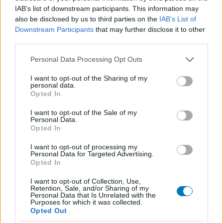
"Ne add fel önként a jogaidat. (...) Ne engedj, mert
IAB’s list of downstream participants. This information may
ebben a kritikus pillanatban vagy a legerősebb, és
also be disclosed by us to third parties on the
IAB’s List of
Downstream Participants
that may further disclose it to other
ahogy telik az idő, ennél csak gyengébb leszel"
third parties.
Kihagyott ziccernek érződik, hogy a magyar események
Please note that this website/app uses one or more Google
Personal Data Processing Opt Outs
nem kaptak nagyobb szerepet ebben a részben, hiszen
services and may gather and store information including but
az Egyesült Államok számára is intő példa lehet az, ami
not limited to your visit or usage behaviour. You may click to
I want to opt-out of the Sharing of my
personal data.
grant or deny consent to Google and its third-party tags to
nálunk zajlik.
Opted In
use your data for below specified purposes in below Google
consent section.
I want to opt-out of the Sale of my
Beszélgetnél velünk erről a hírről?
Personal Data.
Opted In
Lennél a GameStar közösség tagja? Gyere a
I want to opt-out of processing my
GameStar Party/Chat Facebook csoport
ba, dobj fel
Personal Data for Targeted Advertising.
Opted In
témákat, dumálj régi és új GS írókkal, olvasókkal!
I want to opt-out of Collection, Use,
Retention, Sale, and/or Sharing of my
Csatlakozom
Personal Data that Is Unrelated with the
Purposes for which it was collected.
Opted Out