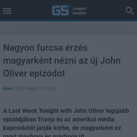
Nagyon furcsa érzés
magyarként nézni az új John
Oliver epizódot
daev
|
2025 május 19. 22:02
A Last Week Tonight with John Oliver legújabb
epizódjában Trump és az amerikai média
kapcsolatát járják körbe, de magyarként ez
most máshova és máshogy üt.