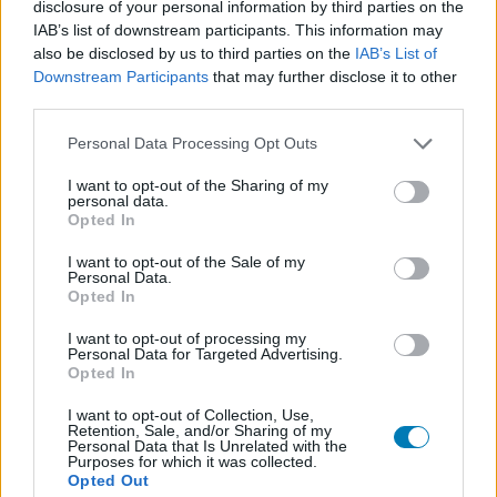
only (26,43€/kulcs)
disclosure of your personal information by third parties on the
IAB’s list of downstream participants. This information may
MS Office 2021 Professional Plus - 5 PCs
- 126,28€
also be disclosed by us to third parties on the
IAB’s List of
only (25,26€/kulcs)
Downstream Participants
that may further disclose it to other
third parties.
Költséghatékony csomagajánlatok a
BKS62
kuponkóddal
Please note that this website/app uses one or more Google
Personal Data Processing Opt Outs
services and may gather and store information including but
Windows 11 Pro + MS Office 2021 Pro Keys - Bundle
-
not limited to your visit or usage behaviour. You may click to
I want to opt-out of the Sharing of my
personal data.
grant or deny consent to Google and its third-party tags to
41,47€
Opted In
use your data for below specified purposes in below Google
Windows 10 Pro + MS Office 2021 Pro Keys - Bundle
-
consent section.
I want to opt-out of the Sale of my
36,62€
Personal Data.
Opted In
Windows 11 Pro + MS Office 2019 Pro Keys - Bundle
-
I want to opt-out of processing my
36,92€
Personal Data for Targeted Advertising.
Opted In
Windows 10 Pro + MS Office 2019 Pro Keys - Bundle
-
32,07€
I want to opt-out of Collection, Use,
Retention, Sale, and/or Sharing of my
Verhetetlen árú kedvezmények
Personal Data that Is Unrelated with the
Purposes for which it was collected.
Windows 10 Professional - 50 Keys
- 325€ (csak
Opted Out