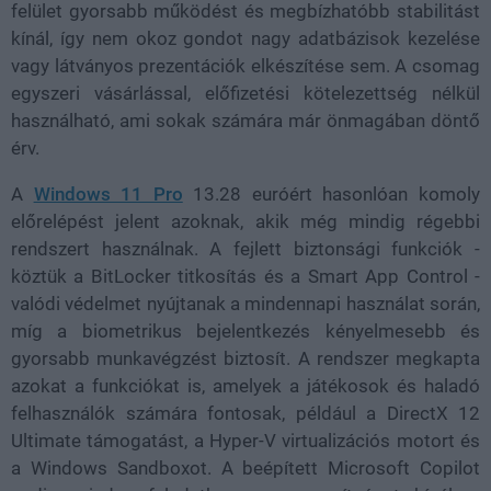
felület gyorsabb működést és megbízhatóbb stabilitást
kínál, így nem okoz gondot nagy adatbázisok kezelése
vagy látványos prezentációk elkészítése sem. A csomag
egyszeri vásárlással, előfizetési kötelezettség nélkül
használható, ami sokak számára már önmagában döntő
érv.
A
Windows 11 Pro
13.28 euróért hasonlóan komoly
előrelépést jelent azoknak, akik még mindig régebbi
rendszert használnak. A fejlett biztonsági funkciók -
köztük a BitLocker titkosítás és a Smart App Control -
valódi védelmet nyújtanak a mindennapi használat során,
míg a biometrikus bejelentkezés kényelmesebb és
gyorsabb munkavégzést biztosít. A rendszer megkapta
azokat a funkciókat is, amelyek a játékosok és haladó
felhasználók számára fontosak, például a DirectX 12
Ultimate támogatást, a Hyper-V virtualizációs motort és
a Windows Sandboxot. A beépített Microsoft Copilot