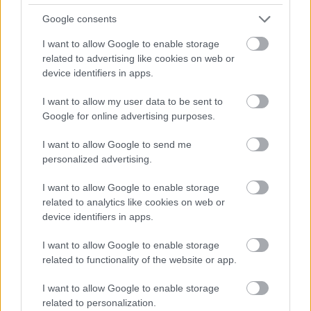
6,5€/kulcs)
Google consents
Windows 10 Professional - 100 Keys
- 600€ (csak
I want to allow Google to enable storage
6€/kulcs)
related to advertising like cookies on web or
Windows 11 Professional - 50 keys
- 400€ (csak
device identifiers in apps.
8€/kulcs)
I want to allow my user data to be sent to
Windows 11 Professional - 100keys
- 750€ (csak
Google for online advertising purposes.
7,5€/kulcs)
I want to allow Google to send me
Windows és Office 50%-os
personalized advertising.
kedvezménnyel, a
BKS50
I want to allow Google to enable storage
kuponkóddal
related to analytics like cookies on web or
device identifiers in apps.
Windows 10 Enterprise LTSC 2019 - 1 PC
- 9,14€
Windows 11 Enterprise LTSC 2024 - 1 PC
-14,99€
I want to allow Google to enable storage
related to functionality of the website or app.
Windows Server 2019 Standard
- 25,01€
I want to allow Google to enable storage
Windows Server 2022 Standard
- 25,62€
related to personalization.