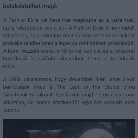
belekóstolhat majd.
A Path of Exile pár hete már megkapta az új tartalmait,
így a folytatáson van a sor. A Path of Exile 2 nem indult
túl szépen, de a Grinding Gear Games szépen apránként
próbálja rendbe tenni a legenda örökösének problémáit.
A korai hozzáférésnek erről is kell szólnia, és a folyamat
következő lépcsőfoka december 11-én el is érkezik
majd.
A GGG bejelentette, hogy december 4-én, este 6-kor
bemutatják majd a The Last of the Druids című
frissítésük tartalmait. Ezt követi majd 11-én a csomag
érkezése, de ennek részleteiről egyelőre semmit sem
tudunk.