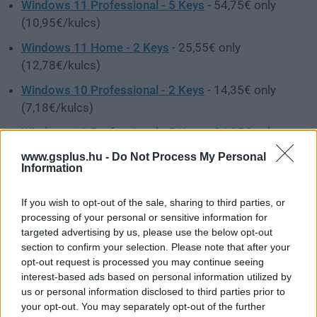
Windows 11 Professional - 5 Keys
- 54,75€ only
(10,95€/kulcs)
Windows 11 Home - 2 Keys
- 25,55€ only
(12,78€/kulcs)
Windows 10 Professional - 2 Keys
- 14,35€ only
(7,18€/kulcs)
Windows 10 Professional - 5 Keys
- 34,25€ only
(6,85€/kulcs)
www.gsplus.hu -
Do Not Process My Personal
Information
Windows 10 Home - 2 Keys
- 14,85€ only (7,43€/
kulcs)
If you wish to opt-out of the sale, sharing to third parties, or
MS Office 2019 Professional Plus - 2 Keys
- 46,55€
processing of your personal or sensitive information for
targeted advertising by us, please use the below opt-out
only (23,28€/kulcs)
section to confirm your selection. Please note that after your
MS Office 2021 Professional Plus - 2 Keys
- 57,28€
opt-out request is processed you may continue seeing
only (28,64€/kulcs)
interest-based ads based on personal information utilized by
us or personal information disclosed to third parties prior to
MS Office 2021 Professional Plus - 3 Keys
- 79,28€
your opt-out. You may separately opt-out of the further