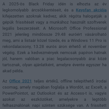
A 2025-ös Black Friday idén is elhozta az év
legkomolyabb árcsökkentéseit, és a
Keysfan akciója
kifejezetten azoknak kedvez, akik régóta halogatják a
gépük frissítését vagy a munkához használt szoftverek
legális beszerzését. A Microsoft Office Professional
2021 jelenleg mindössze 29.48 euróért vásárolható
meg, ami a listaár közel tizede, és a Windows 11 Pro is
rekordalacsony, 13.28 eurós áron érhető el november
végéig. Ezek a kedvezmények nemcsak papíron hatnak
jól, hanem valóban a piac legalacsonyabb árai közé
tartoznak, olyan ajánlatként, amelyre évente egyszer ha
akad példa.
Az
Office 2021
teljes értékű, offline telepíthető irodai
csomag, amely magában foglalja a Wordöt, az Excelt, a
PowerPointot, az Outlookot és az Access-t is, vagyis
azokat az eszközöket, amelyekre a legtöbb
felhasználónak napi szinten szüksége van. A frissített