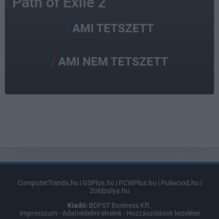
Path of Exile 2
AMI TETSZETT
AMI NEM TETSZETT
ComputerTrends.hu
|
GSPlus.hu
|
PCWPlus.hu
|
Puliwood.hu
|
Zoldpalya.hu
Kiadó:
BDPST Business Kft.
Impresszum
-
Adatvédelmi elveink
-
Hozzászólások kezelése