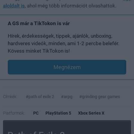
aloldalt is
, ahol még több információt olvashattok.
A GS már a TikTokon is vár
Hírek, érdekességek, tippek, ajánlók, unboxing,
hardveres videók, minden, ami 1-2 percbe belefér.
Kövess minket TikTokon is!
Megnézem
Címkék:
#path of exile 2
#arpg
#grinding gear games
Platformok:
PC
PlayStation 5
Xbox Series X