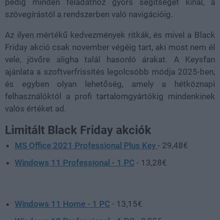
pedig minden feladathoz gyors segítséget kínál, a
szövegírástól a rendszerben való navigációig.
Az ilyen mértékű kedvezmények ritkák, és mivel a Black
Friday akció csak november végéig tart, aki most nem él
vele, jövőre aligha talál hasonló árakat. A Keysfan
ajánlata a szoftverfrissítés legolcsóbb módja 2025-ben,
és egyben olyan lehetőség, amely a hétköznapi
felhasználóktól a profi tartalomgyártókig mindenkinek
valós értéket ad.
Limitált Black Friday akciók
MS Office 2021 Professional Plus Key
- 29,48€
Windows 11 Professional - 1 PC
- 13,28€
Windows 11 Home - 1 PC
- 13,15€