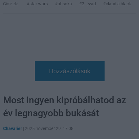
Címkék:
#star wars
#ahsoka
#2. évad
#claudia black
Hozzászólások
Most ingyen kipróbálhatod az
év legnagyobb bukását
Chavalier
|
2025 november 29. 17:08