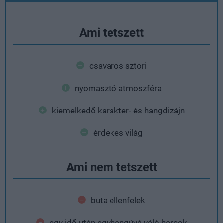
Ami tetszett
csavaros sztori
nyomasztó atmoszféra
kiemelkedő karakter- és hangdizájn
érdekes világ
Ami nem tetszett
buta ellenfelek
egy idő után egyhangúvá váló harcok