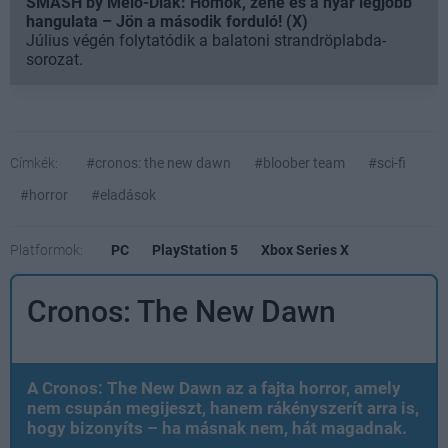
SMASH by Meló-Diák: Homok, zene és a nyár legjobb
hangulata – Jön a második forduló! (X)
Július végén folytatódik a balatoni strandröplabda-
sorozat.
Címkék:
#cronos: the new dawn
#bloober team
#sci-fi
#horror
#eladások
Platformok:
PC
PlayStation 5
Xbox Series X
Cronos: The New Dawn
A Cronos: The New Dawn az a fajta horror, amely
nem csupán megijeszt, hanem rákényszerít arra is,
hogy bizonyíts – ha másnak nem, hát magadnak.