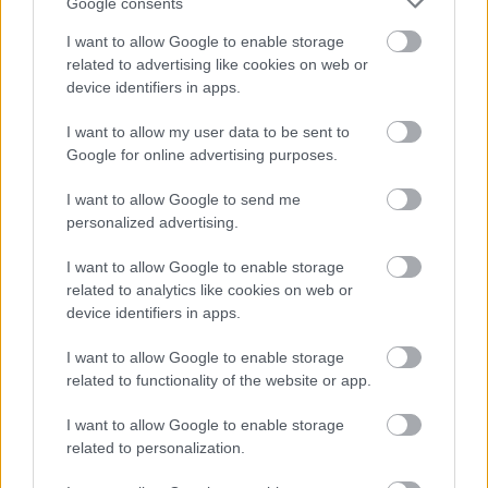
eltekinteni a játék körüli botrányoktól, a belső
Google consents
szabotőrökre mutogató Leslie Benzies és a fizetett
I want to allow Google to enable storage
negatív reakciókra hivatkozó Mark Gerhard kellemetlen
related to advertising like cookies on web or
nyilatkozataitól.
device identifiers in apps.
I want to allow my user data to be sent to
Google for online advertising purposes.
I want to allow Google to send me
personalized advertising.
I want to allow Google to enable storage
related to analytics like cookies on web or
device identifiers in apps.
I want to allow Google to enable storage
related to functionality of the website or app.
I want to allow Google to enable storage
Nem akarsz lemaradni semmiről?
related to personalization.