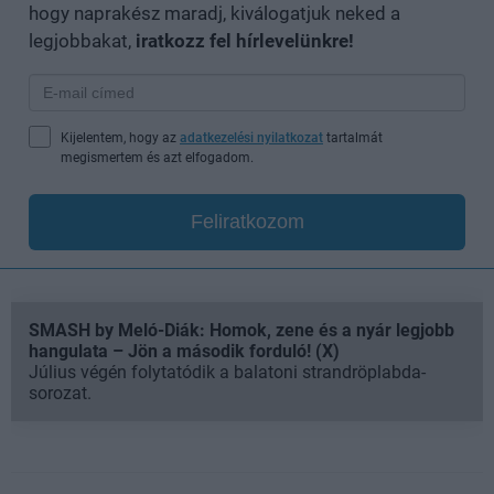
hogy naprakész maradj, kiválogatjuk neked a
legjobbakat,
iratkozz fel hírlevelünkre!
Kijelentem, hogy az
adatkezelési nyilatkozat
tartalmát
megismertem és azt elfogadom.
Feliratkozom
SMASH by Meló-Diák: Homok, zene és a nyár legjobb
hangulata – Jön a második forduló! (X)
Július végén folytatódik a balatoni strandröplabda-
sorozat.