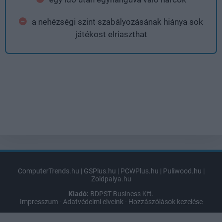
a nehézségi szint szabályozásának hiánya sok
játékost elriaszthat
ComputerTrends.hu
|
GSPlus.hu
|
PCWPlus.hu
|
Puliwood.hu
|
Zoldpalya.hu
Kiadó:
BDPST Business Kft.
Impresszum
-
Adatvédelmi elveink
-
Hozzászólások kezelése