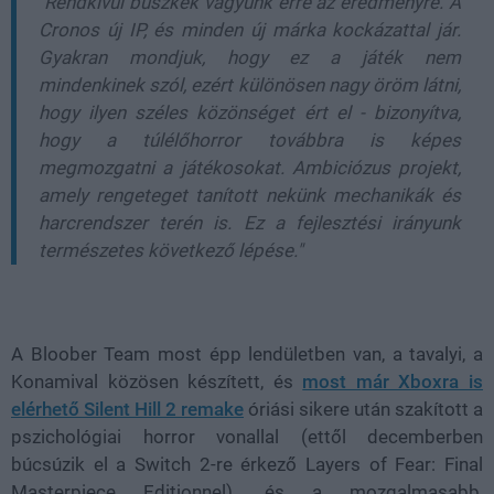
"Rendkívül büszkék vagyunk erre az eredményre. A
Cronos új IP, és minden új márka kockázattal jár.
Gyakran mondjuk, hogy ez a játék nem
mindenkinek szól, ezért különösen nagy öröm látni,
hogy ilyen széles közönséget ért el - bizonyítva,
hogy a túlélőhorror továbbra is képes
megmozgatni a játékosokat. Ambiciózus projekt,
amely rengeteget tanított nekünk mechanikák és
harcrendszer terén is. Ez a fejlesztési irányunk
természetes következő lépése."
A Bloober Team most épp lendületben van, a tavalyi, a
Konamival közösen készített, és
most már Xboxra is
elérhető Silent Hill 2 remake
óriási sikere után szakított a
pszichológiai horror vonallal (ettől decemberben
búcsúzik el a Switch 2-re érkező Layers of Fear: Final
Masterpiece Editionnel), és a mozgalmasabb,