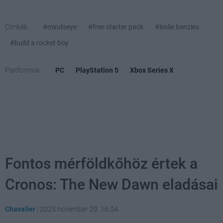
Címkék:
#mindseye
#free starter pack
#leslie benzies
#build a rocket boy
Platformok:
PC
PlayStation 5
Xbox Series X
Fontos mérföldkőhöz értek a
Cronos: The New Dawn eladásai
Chavalier
|
2025 november 29. 16:04