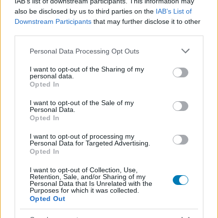
IAB’s list of downstream participants. This information may
megjelent csomag azt ígéri, hogy ízelítőt ad a
also be disclosed by us to third parties on the
IAB’s List of
folyamatosan bővülő játékból, a csapat pedig abban
Downstream Participants
that may further disclose it to other
bízik, hogy berántja majd azokat is, akik eddig csak
third parties.
messziről követték a projektet. A demóban Jacob Diazt
Please note that this website/app uses one or more Google
Personal Data Processing Opt Outs
irányítjuk, egy neurális implantátummal élő, megtört
services and may gather and store information including but
emlékű volt katonát, akire a kampány során rengeteg
not limited to your visit or usage behaviour. You may click to
I want to opt-out of the Sharing of my
lövöldözés és autós üldözés vár. A próbaverzió
personal data.
grant or deny consent to Google and its third-party tags to
Opted In
tartalmazza a Robin Hood című sztoriküldetést, valamint
use your data for below specified purposes in below Google
több ARCADIA-missziót is, amelyek rendszeresen
consent section.
I want to opt-out of the Sale of my
Personal Data.
frissülnek. Jelenleg drónversenyek, checkpointfutamok,
Opted In
túlélős kihívások és egyéb feladatok alkotják a kínálatot.
I want to opt-out of processing my
Personal Data for Targeted Advertising.
Opted In
Hogy mindez elég-e a játékosok elvesztett bizalmának a
I want to opt-out of Collection, Use,
Retention, Sale, and/or Sharing of my
visszaszerzéséhez, azt nem tudjuk, de legalább most úgy
Personal Data that Is Unrelated with the
Purposes for which it was collected.
lehet mindenki katasztrófaturista, hogy nem kockáztatja
Opted Out
a pénzét. Amikor nincs tétje a dolognak, akkor könnyebb