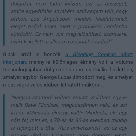
dolgokat, nem tudta kifizetni azt az összeget,
amire egyedülálló anyaként szükségem volt, hogy
otthon, Los Angelesben minden feladatomnak
eleget tudjak tenni, mert a produkció Londonba
költözött. Ez nem volt megvalósítható számukra,
ezért ki kellett szállnom a második évadból."
Black arról is beszélt
a
Bleeding Cool
nak adott
interjúban
, mennyire különleges élmény volt a Volume
technológiájában dolgozni - abban a virtuális díszletben,
amelyet egykor George Lucas álmodott meg, és amelyet
most végre valós időben láthatott működni.
"Nagyon szomorú voltam emiatt. Küldtem egy e-
mailt Dave Filoninak, megköszöntem neki, és azt
írtam: »Micsoda élmény volt!« Mindenki, aki úgy
nőtt fel, mint én, a 70-es és 80-as években, mindig
is rajongott a Star Wars univerzumért, és ez egy
nagyon játékos környezet, ahol dolgozni lehet.