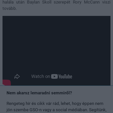
halála után Baylan Skoll szerepét Rory McCann viszi
tovább.
Nem akarsz lemaradni semmiről?
Rengeteg hír és cikk vár rád, lehet, hogy éppen nem
jön szembe GSO-n vagy a social médiában. Segítünk,