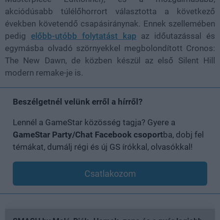
akciódúsabb túlélőhorrort választotta a következő
években követendő csapásiránynak. Ennek szellemében
pedig
előbb-utóbb folytatást kap
az időutazással és
egymásba olvadó szörnyekkel megbolondított Cronos:
The New Dawn, de közben készül az első Silent Hill
modern remake-je is.
Beszélgetnél velünk erről a hírről?
Lennél a GameStar közösség tagja? Gyere a
GameStar Party/Chat Facebook csoport
ba, dobj fel
témákat, dumálj régi és új GS írókkal, olvasókkal!
Csatlakozom