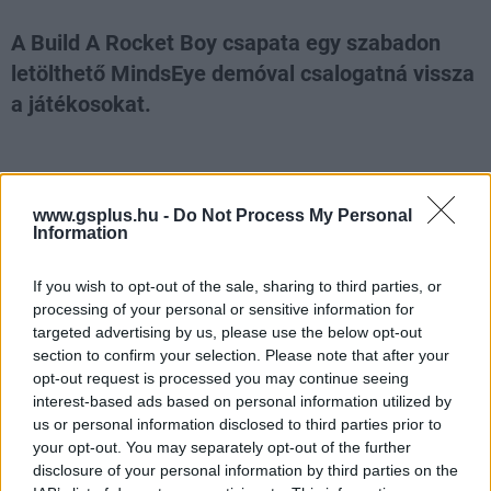
A Build A Rocket Boy csapata egy szabadon
letölthető MindsEye demóval csalogatná vissza
a játékosokat.
Loaded
:
Unmute
21.86%
Miközben a MindsEye-t kiadóként felkaroló IO
www.gsplus.hu -
Do Not Process My Personal
Interactive próbál úgy tenni, mintha soha semmi köze
Information
nem lett volna 2025 legnagyobb videójátékos
felsüléséhez, a megtépázott nimbuszú és
If you wish to opt-out of the sale, sharing to third parties, or
processing of your personal or sensitive information for
megfogyatkozott Build A Rocket Boy még nem dobta be
targeted advertising by us, please use the below opt-out
a törülközőt, hanem sorra adja ki a patcheket. Tegnap
section to confirm your selection. Please note that after your
már a hatodik debütált, amelyet egy ingyenes starter
opt-out request is processed you may continue seeing
pack kísért, amit bátran nevezhetnénk demónak is,
interest-based ads based on personal information utilized by
hiszen a funkciója és a célja ugyanaz.
us or personal information disclosed to third parties prior to
your opt-out. You may separately opt-out of the further
A PC-re, PlayStation 5-re és Xbox Series X|Sre egyaránt
disclosure of your personal information by third parties on the