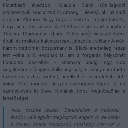
következő évadából: Claudia Black (Csillagközi
szökevények, Uncharted 2: Among Thieves), aki az első
etapban Klothow Nagy Anyát alakította, megerősítette,
hogy nem tér vissza. A 2023-as első évad nagyban
Thrawn főadmirális (Lars Mikkelsen) visszatérésére
épült, és mellette kulcsszerepet játszottak a Nagy Anyák,
három dathomiri boszorkány is. Black eredetileg része
lett volna a 2. évadnak is, ám a forgatás helyszínét
Londonra cserélték - számára pedig, egy Los
Angelesben élő egyedülálló anyának, a Disney nem tudta
biztosítani azt a fizetést, amellyel ez megoldható lett
volna. Mint mondta, nagyon szomorúan lépett ki, és
személyesen írt Dave Filoninak, hogy megköszönje a
lehetőséget.
"Nos, őszinte leszek. Berendelték a második
évadot, vele együtt megkaptak engem is, de aztán
a Disney, amely manapság másképp szervezi a