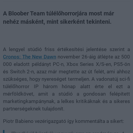
A Bloober Team túlélőhorrorjára most már
nehéz másként, mint sikerként tekinteni.
Loaded
:
Unmute
21.86%
A lengyel stúdió friss értékesítési jelentése szerint a
Cronos: The New Dawn
november 26-áig átlépte az 500
000 eladott példányt PC-n, Xbox Series X/S-en, PS5-ön
és Switch 2-n, azaz már megtette az út felét, ami ahhoz
szükséges, hogy nyereséget termeljen. A vadonatúj sci-fi
túlélőhorror IP három hónap alatt érte el ezt a
mérföldkövet, amit a stúdió a gondosan felépített
marketingkampánynak, a lelkes kritikáknak és a sikeres
partnerségeknek tulajdonít.
Piotr Babieno vezérigazgató így kommentálta a sikert: