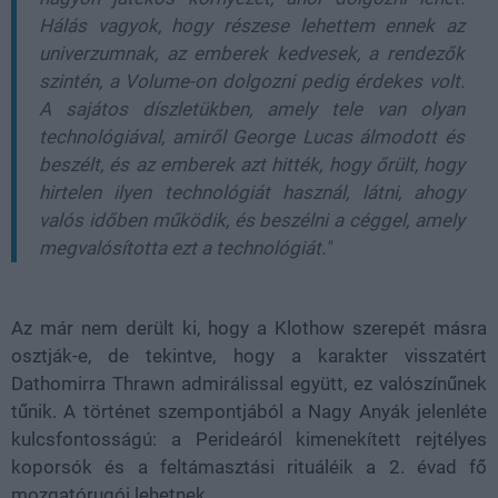
Hálás vagyok, hogy részese lehettem ennek az
univerzumnak, az emberek kedvesek, a rendezők
szintén, a Volume-on dolgozni pedig érdekes volt.
A sajátos díszletükben, amely tele van olyan
technológiával, amiről George Lucas álmodott és
beszélt, és az emberek azt hitték, hogy őrült, hogy
hirtelen ilyen technológiát használ, látni, ahogy
valós időben működik, és beszélni a céggel, amely
megvalósította ezt a technológiát."
Az már nem derült ki, hogy a Klothow szerepét másra
osztják-e, de tekintve, hogy a karakter visszatért
Dathomirra Thrawn admirálissal együtt, ez valószínűnek
tűnik. A történet szempontjából a Nagy Anyák jelenléte
kulcsfontosságú: a Perideáról kimenekített rejtélyes
koporsók és a feltámasztási rituáléik a 2. évad fő
mozgatórugói lehetnek.