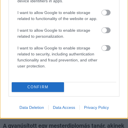
device identifiers in apps.
I want to allow Google to enable storage
related to functionality of the website or app.
I want to allow Google to enable storage
related to personalization.
Hozzászólások
I want to allow Google to enable storage
related to security, including authentication
functionality and fraud prevention, and other
Egy indie játékfejlesztőt
user protection.
gyanúsítanak a Trump elleni
CONFIRM
tegnapi lövöldözéssel
daev
|
2026 április 26. 10:30
Data Deletion
Data Access
Privacy Policy
A gyanúsított egy mesterdiplomás tanár, akinek