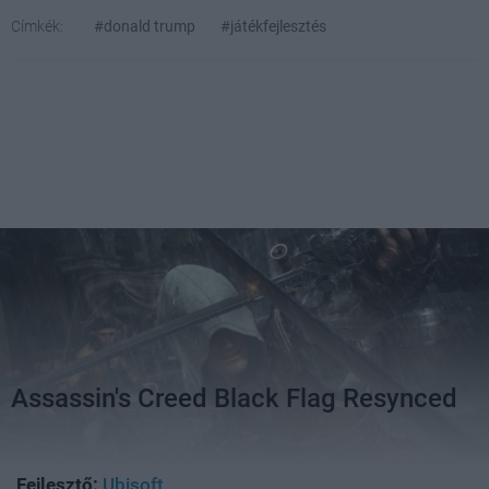
Címkék:
#donald trump
#játékfejlesztés
Assassin's Creed Black Flag Resynced
Fejlesztő:
Ubisoft