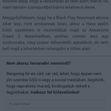
törődve azzal, hogy a Ubisoftban ez nem azért merült fel,
mert narratív szempontból bármi értelme is lenne.
Meggyőződésem, hogy ha a Black Flag Resynced akkora
siker lesz, mint amilyennek kinéz, akkor a Hexe eelőtt
Eziót egyébként is viszontlátjuk majd az Assassin's
Creed 2 Resyncedben, amihez szintén lesz egy
szobrocska, meg szuper előrendelői ajándékok, de nem
kell majd a kibertérben rohangálni a töltés alatt.
Nem akarsz lemaradni semmiről?
Rengeteg hír és cikk vár rád, lehet, hogy éppen nem
jön szembe GSO-n vagy a social médiában. Segítünk,
hogy naprakész maradj, kiválogatjuk neked a
legjobbakat,
iratkozz fel hírlevelünkre!