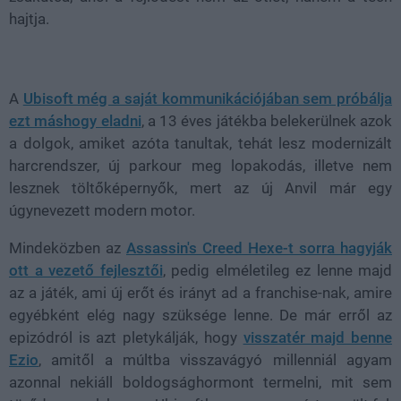
hajtja.
A
Ubisoft még a saját kommunikációjában sem próbálja
ezt máshogy eladni
, a 13 éves játékba belekerülnek azok
a dolgok, amiket azóta tanultak, tehát lesz modernizált
harcrendszer, új parkour meg lopakodás, illetve nem
lesznek töltőképernyők, mert az új Anvil már egy
úgynevezett modern motor.
Mindeközben az
Assassin's Creed Hexe-t sorra hagyják
ott a vezető fejlesztői
, pedig elméletileg ez lenne majd
az a játék, ami új erőt és irányt ad a franchise-nak, amire
egyébként elég nagy szüksége lenne. De már erről az
epizódról is azt pletykálják, hogy
visszatér majd benne
Ezio
, amitől a múltba visszavágyó millenniál agyam
azonnal nekiáll boldogsághormont termelni, mit sem