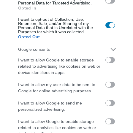
sokat javult a parkour, a lopakodás és a harc
Personal Data for Targeted Advertising.
Opted In
az új küldetések és hajótisztek érezhetően
I want to opt-out of Collection, Use,
bővítik Edward történetét
Retention, Sale, and/or Sharing of my
Personal Data that Is Unrelated with the
Purposes for which it was collected.
Opted Out
Ami nem tetszett
Google consents
I want to allow Google to enable storage
a jelenkori szál lecserélése Animus Hubra
related to advertising like cookies on web or
kényelmesebb, de kevésbé karakteres
device identifiers in apps.
az újabb részek után furcsa, hogy nem minden
I want to allow my user data to be sent to
Google for online advertising purposes.
felület mászható
I want to allow Google to send me
akadnak apróbb bugok
personalized advertising.
I want to allow Google to enable storage
related to analytics like cookies on web or