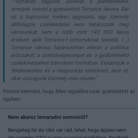
"Tisztában vagyunk azokkal a jelentésekkel,
amelyek szerint a gyanúsított Torrance lakosa. Bár
ez a kapcsolat mélyen aggasztó, egy személy
állítólagos cselekedetei nem határozzák meg
városunkat, sem a több mint 143 000 lakos
értékeit, akik Torrance-t otthonuknak tekintik. (...)
Torrance városa határozottan ellenzi a politikai
erőszakot, a szélsőségességet és a gyűlöletkeltő
cselekményeket bármilyen formában. Elutasítjuk a
félelemkeltés és a megosztás kísérleteit, akár itt,
akár országunk bármely más részén."
Fontos kiemelni, hogy Allen egyelőre csak gyanúsított az
ügyben.
Nem akarsz lemaradni semmiről?
Rengeteg hír és cikk vár rád, lehet, hogy éppen nem
jön szembe GSO-n vagy a social médiában. Segítünk,