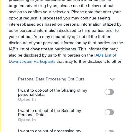
Assassin's Creed Black Flag
targeted advertising by us, please use the below opt-out
section to confirm your selection. Please note that after your
Resynced
opt-out request is processed you may continue seeing
interest-based ads based on personal information utilized by
us or personal information disclosed to third parties prior to
your opt-out. You may separately opt-out of the further
Az Assassin's Creed Black Flag Resynced
disclosure of your personal information by third parties on the
látványos, tartalmas és szerethető remake, amely
IAB’s list of downstream participants. This information may
végre méltó technikai formába hozza Edward
also be disclosed by us to third parties on the
IAB’s List of
Kenway kalandját.
Downstream Participants
that may further disclose it to other
third parties.
Please note that this website/app uses one or more Google
Personal Data Processing Opt Outs
Ami tetszett
services and may gather and store information including but
not limited to your visit or usage behaviour. You may click to
I want to opt-out of the Sharing of my
personal data.
grant or deny consent to Google and its third-party tags to
Opted In
gyönyörűen újraépített Karib-tenger
use your data for below specified purposes in below Google
consent section.
I want to opt-out of the Sale of my
a tengeri harc és a hajózás ma is a sorozat
Personal Data.
Opted In
csúcsai közé tartozik
I want to opt-out of processing my