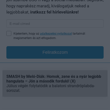
hogy naprakész maradj, kiválogatjuk neked a
legjobbakat,
iratkozz fel hírlevelünkre!
Kijelentem, hogy az
adatkezelési nyilatkozat
tartalmát
megismertem és azt elfogadom.
Feliratkozom
SMASH by Meló-Diák: Homok, zene és a nyár legjobb
hangulata – Jön a második forduló! (X)
Július végén folytatódik a balatoni strandröplabda-
sorozat.