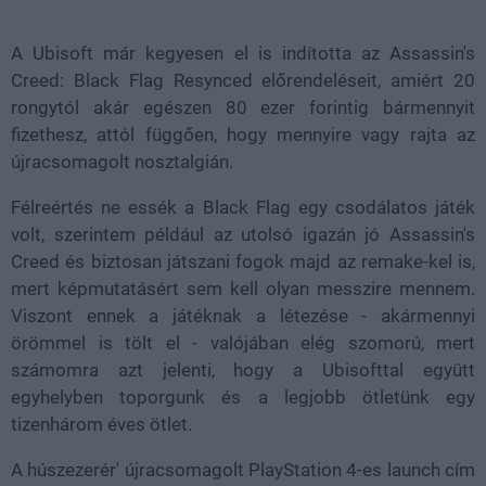
100.00%
A Ubisoft már kegyesen el is indította az
Assassin's
Creed: Black Flag Resynced előrendeléseit, amiért 20
rongytól akár egészen 80 ezer forintig bármennyit
fizethesz, attól függően, hogy mennyire vagy rajta az
újracsomagolt nosztalgián.
Félreértés ne essék a Black Flag egy csodálatos játék
volt, szerintem például az utolsó igazán jó Assassin's
Creed és biztosan játszani fogok majd az remake-kel is,
mert képmutatásért sem kell olyan messzire mennem.
Viszont ennek a játéknak a létezése - akármennyi
örömmel is tölt el - valójában elég szomorú, mert
számomra azt jelenti, hogy a Ubisofttal együtt
egyhelyben toporgunk és a legjobb ötletünk egy
tizenhárom éves ötlet.
A húszezerér' újracsomagolt PlayStation 4-es launch cím