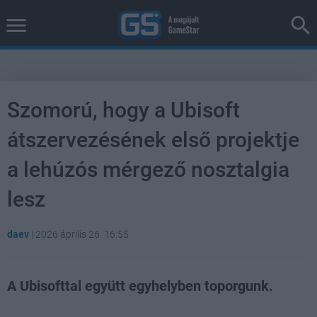
Szomorú, hogy a Ubisoft
átszervezésének első projektje
a lehúzós mérgező nosztalgia
lesz
daev
|
2026 április 26. 16:55
A Ubisofttal együtt egyhelyben toporgunk.
Loaded
:
Unmute