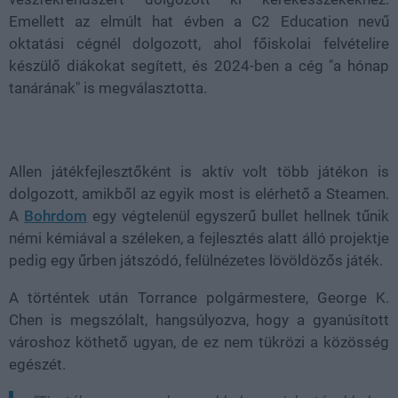
Emellett az elmúlt hat évben a C2 Education nevű
oktatási cégnél dolgozott, ahol főiskolai felvételire
készülő diákokat segített, és 2024-ben a cég "a hónap
tanárának" is megválasztotta.
Allen játékfejlesztőként is aktív volt több játékon is
dolgozott, amikből az egyik most is elérhető a Steamen.
A
Bohrdom
egy végtelenül egyszerű bullet hellnek tűnik
némi kémiával a széleken, a fejlesztés alatt álló projektje
pedig egy űrben játszódó, felülnézetes lövöldözős játék.
A történtek után Torrance polgármestere, George K.
Chen is megszólalt, hangsúlyozva, hogy a gyanúsított
városhoz köthető ugyan, de ez nem tükrözi a közösség
egészét.