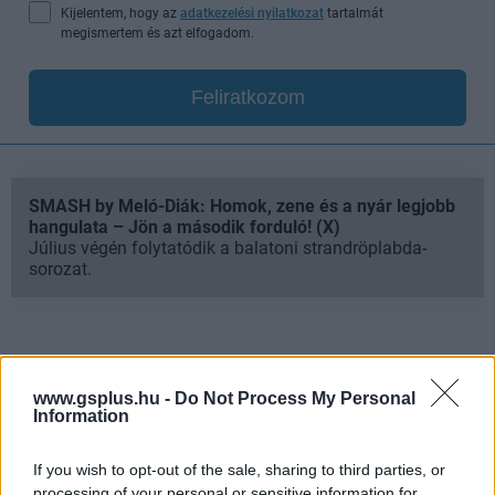
Kijelentem, hogy az
adatkezelési nyilatkozat
tartalmát
megismertem és azt elfogadom.
Feliratkozom
SMASH by Meló-Diák: Homok, zene és a nyár legjobb
hangulata – Jön a második forduló! (X)
Július végén folytatódik a balatoni strandröplabda-
sorozat.
Címkék:
#assassin's creed
#assassin's creed black flag
www.gsplus.hu -
Do Not Process My Personal
Information
resynced
#ubisoft
If you wish to opt-out of the sale, sharing to third parties, or
processing of your personal or sensitive information for