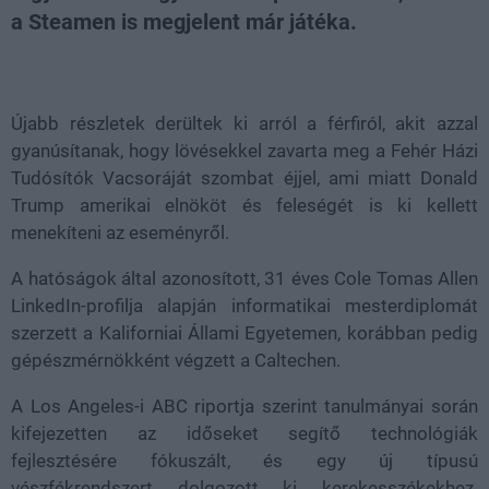
a Steamen is megjelent már játéka.
Loaded
:
Unmute
81.26%
Újabb részletek derültek ki arról a férfiról, akit azzal
gyanúsítanak, hogy lövésekkel zavarta meg a Fehér Házi
Tudósítók Vacsoráját szombat éjjel, ami miatt Donald
Trump amerikai elnököt és feleségét is ki kellett
menekíteni az eseményről.
A hatóságok által azonosított, 31 éves Cole Tomas Allen
LinkedIn-profilja alapján informatikai mesterdiplomát
szerzett a Kaliforniai Állami Egyetemen, korábban pedig
gépészmérnökként végzett a Caltechen.
A Los Angeles-i ABC riportja szerint tanulmányai során
kifejezetten az időseket segítő technológiák
fejlesztésére fókuszált, és egy új típusú
vészfékrendszert dolgozott ki kerekesszékekhez.