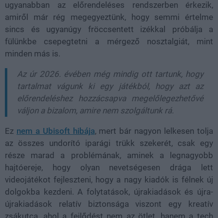
ugyanabban az előrendeléses rendszerben érkezik,
amiről már rég megegyeztünk, hogy semmi értelme
sincs és ugyanúgy fröccsentett izékkal próbálja a
fülünkbe csepegtetni a mérgező nosztalgiát, mint
minden más is.
Az úr 2026. évében még mindig ott tartunk, hogy
tartalmat vágunk ki egy játékból, hogy azt az
előrendeléshez hozzácsapva megelőlegezhetővé
váljon a bizalom, amire nem szolgáltunk rá.
Ez
nem a Ubisoft hibája
, mert bár nagyon lelkesen tolja
az összes undorító iparági trükk szekerét, csak egy
része marad a problémának, aminek a legnagyobb
hajtóereje, hogy olyan nevetségesen drága lett
videojátékot fejleszteni, hogy a nagy kiadók is félnek új
dolgokba kezdeni. A folytatások, újrakiadások és újra-
újrakiadások relatív biztonsága viszont egy kreatív
zsákutca, ahol a fejlődést nem az ötlet, hanem a tech