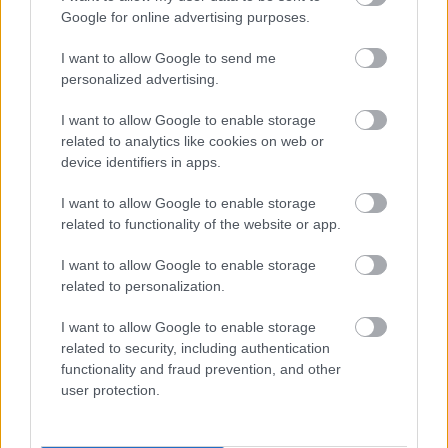
egész fejlesztőcsapatot
.
Google for online advertising purposes.
Hosszú titkolózás után kiderült, hogy a projektet a The
I want to allow Google to send me
Chinese Room (Dear Esther, Still Wakes the Deep) vette
personalized advertising.
át a Hardsuit Labstől, és mivel a stúdió lényegében
I want to allow Google to enable storage
teljesen előlről kezdte a fejlesztést, és ki is mozdult a
related to analytics like cookies on web or
komfortzónájából a belső nézetes RPG miatt, várható
device identifiers in apps.
volt, hogy nem fogja tudni tartani a 2024 őszére belőtt
premiert. Nem is sikerült, nemrég
ismét eltolták a
I want to allow Google to enable storage
Bloodlines 2 megjelenését
, jelen állás szerint valamikor
related to functionality of the website or app.
2025 első felében számíthatunk rá.
I want to allow Google to enable storage
related to personalization.
I want to allow Google to enable storage
A fejlesztői pokolban senyvedő Vampire: The
related to security, including authentication
Masquerade - Bloodlines 2-vel tehát alaposan meggyűlt
functionality and fraud prevention, and other
user protection.
a baja a Paradoxnak, ami rányomta a bélyegét a kiadó
műfajhoz való hozzáállására is, legalábbis ez jön le abból
az interjúból, amit most a vállalat helyettes-ügyvezetője,