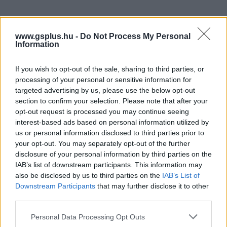
www.gsplus.hu -
Do Not Process My Personal
Information
Hozzászólások
If you wish to opt-out of the sale, sharing to third parties, or
processing of your personal or sensitive information for
targeted advertising by us, please use the below opt-out
A Paradox már szabadulna az
section to confirm your selection. Please note that after your
opt-out request is processed you may continue seeing
RPG műfajtól, amiről a
interest-based ads based on personal information utilized by
us or personal information disclosed to third parties prior to
vámpírok tehetnek
your opt-out. You may separately opt-out of the further
disclosure of your personal information by third parties on the
IAB’s list of downstream participants. This information may
Szada
|
2024 október 9. 08:05
also be disclosed by us to third parties on the
IAB’s List of
Downstream Participants
that may further disclose it to other
third parties.
Még ha a Vampire: The Masquerade -
Please note that this website/app uses one or more Google
Personal Data Processing Opt Outs
Bloodlines 2 sikeres is lesz, a cég akkor is
services and may gather and store information including but