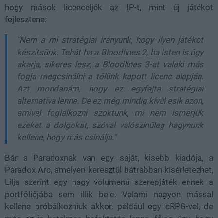
hogy mások licenceljék az IP-t, mint új játékot
fejlesztene:
"Nem a mi stratégiai irányunk, hogy ilyen játékot
készítsünk. Tehát ha a Bloodlines 2, ha Isten is úgy
akarja, sikeres lesz, a Bloodlines 3-at valaki más
fogja megcsinálni a tőlünk kapott licenc alapján.
Azt mondanám, hogy ez egyfajta stratégiai
alternatíva lenne. De ez még mindig kívül esik azon,
amivel foglalkozni szoktunk, mi nem ismerjük
ezeket a dolgokat, szóval valószínűleg hagynunk
kellene, hogy más csinálja."
Bár a Paradoxnak van egy saját, kisebb kiadója, a
Paradox Arc, amelyen keresztül bátrabban kísérletezhet,
Lilja szerint egy nagy volumenű szerepjáték ennek a
portfóliójába sem illik bele. Valami nagyon mással
kellene próbálkozniuk akkor, például egy cRPG-vel, de