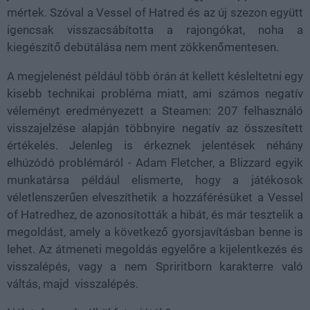
mértek. Szóval a Vessel of Hatred és az új szezon együtt
igencsak visszacsábította a rajongókat, noha a
kiegészítő debütálása nem ment zökkenőmentesen.
A megjelenést például több órán át kellett késleltetni egy
kisebb technikai probléma miatt, ami számos negatív
véleményt eredményezett a Steamen: 207 felhasználó
visszajelzése alapján többnyire negatív az összesített
értékelés. Jelenleg is érkeznek jelentések néhány
elhúzódó problémáról - Adam Fletcher, a Blizzard egyik
munkatársa például elismerte, hogy a játékosok
véletlenszerűen elveszíthetik a hozzáférésüket a Vessel
of Hatredhez, de azonosították a hibát, és már tesztelik a
megoldást, amely a következő gyorsjavításban benne is
lehet. Az átmeneti megoldás egyelőre a kijelentkezés és
visszalépés, vagy a nem Spriritborn karakterre való
váltás, majd visszalépés.