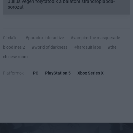
Július végén folytatódik a balatoni strandröplabda-
sorozat.
Címkék:
#paradox interactive
#vampire: the masquerade -
bloodlines 2
#world of darkness
#hardsuit labs
#the
chinese room
Platformok:
PC
PlayStation 5
Xbox Series X