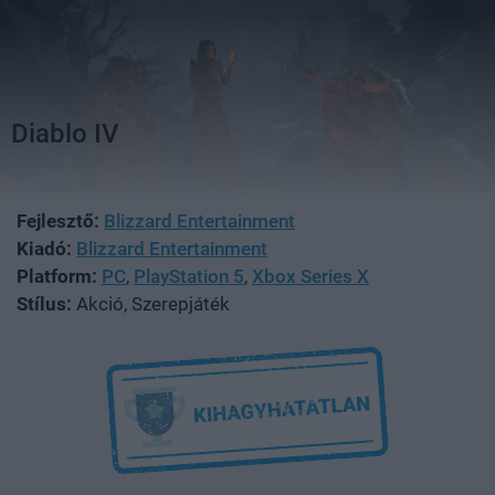
Diablo IV
Fejlesztő:
Blizzard Entertainment
Kiadó:
Blizzard Entertainment
Platform:
PC
,
PlayStation 5
,
Xbox Series X
Stílus:
Akció, Szerepjáték