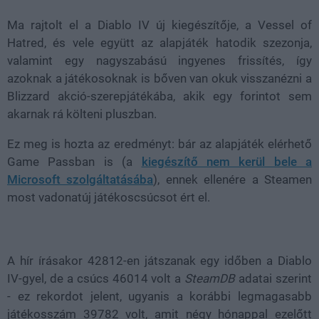
Ma rajtolt el a Diablo IV új kiegészítője, a Vessel of
Hatred, és vele együtt az alapjáték hatodik szezonja,
valamint egy nagyszabású ingyenes frissítés, így
azoknak a játékosoknak is bőven van okuk visszanézni a
Blizzard akció-szerepjátékába, akik egy forintot sem
akarnak rá költeni pluszban.
Ez meg is hozta az eredményt: bár az alapjáték elérhető
Game Passban is (a
kiegészítő nem kerül bele a
Microsoft szolgáltatásába
), ennek ellenére a Steamen
most vadonatúj játékoscsúcsot ért el.
A hír írásakor 42812-en játszanak egy időben a Diablo
IV-gyel, de a csúcs 46014 volt a
SteamDB
adatai szerint
- ez rekordot jelent, ugyanis a korábbi legmagasabb
játékosszám 39782 volt, amit négy hónappal ezelőtt