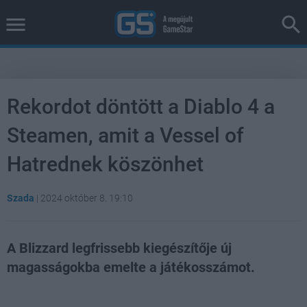
Rekordot döntött a Diablo 4 a
Steamen, amit a Vessel of
Hatrednek köszönhet
Szada
|
2024 október 8. 19:10
A Blizzard legfrissebb kiegészítője új
magasságokba emelte a játékosszámot.
Loaded
:
Unmute
38.47%