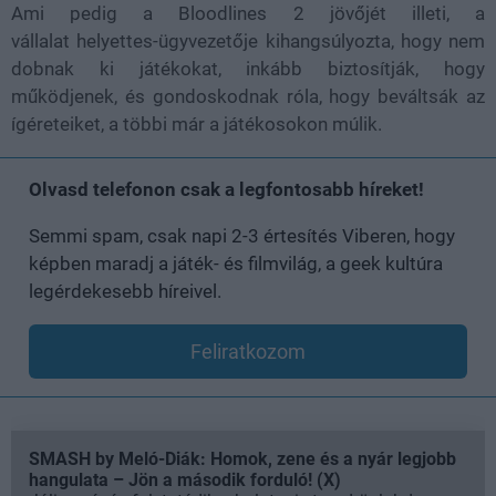
Ami pedig a Bloodlines 2 jövőjét illeti, a
vállalat helyettes-ügyvezetője kihangsúlyozta, hogy nem
dobnak ki játékokat, inkább biztosítják, hogy
működjenek, és gondoskodnak róla, hogy beváltsák az
ígéreteiket, a többi már a játékosokon múlik.
Olvasd telefonon csak a legfontosabb híreket!
Semmi spam, csak napi 2-3 értesítés Viberen, hogy
képben maradj a játék- és filmvilág, a geek kultúra
legérdekesebb híreivel.
Feliratkozom
SMASH by Meló-Diák: Homok, zene és a nyár legjobb
hangulata – Jön a második forduló! (X)