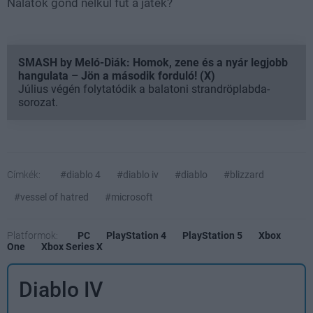
Nálatok gond nélkül fut a játék?
SMASH by Meló-Diák: Homok, zene és a nyár legjobb
hangulata – Jön a második forduló! (X)
Július végén folytatódik a balatoni strandröplabda-
sorozat.
Címkék:
#diablo 4
#diablo iv
#diablo
#blizzard
#vessel of hatred
#microsoft
Platformok:
PC
PlayStation 4
PlayStation 5
Xbox
One
Xbox Series X
Diablo IV