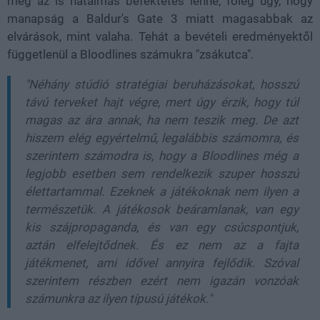
még az is hatalmas befektetés lenne, főleg úgy, hogy
manapság a Baldur's Gate 3 miatt magasabbak az
elvárások, mint valaha. Tehát a bevételi eredményektől
függetlenül a Bloodlines számukra "zsákutca".
"Néhány stúdió stratégiai beruházásokat, hosszú
távú terveket hajt végre, mert úgy érzik, hogy túl
magas az ára annak, ha nem teszik meg. De azt
hiszem elég egyértelmű, legalábbis számomra, és
szerintem számodra is, hogy a Bloodlines még a
legjobb esetben sem rendelkezik szuper hosszú
élettartammal. Ezeknek a játékoknak nem ilyen a
természetük. A játékosok beáramlanak, van egy
kis szájpropaganda, és van egy csúcspontjuk,
aztán elfelejtődnek. És ez nem az a fajta
játékmenet, ami idővel annyira fejlődik. Szóval
szerintem részben ezért nem igazán vonzóak
számunkra az ilyen típusú játékok."