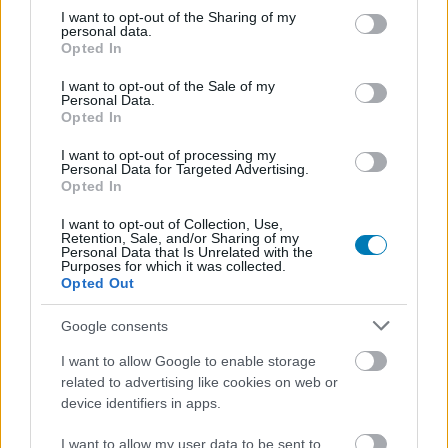
elköszön egy jó ideig a zsánertől.
not limited to your visit or usage behaviour. You may click to
I want to opt-out of the Sharing of my
personal data.
grant or deny consent to Google and its third-party tags to
Opted In
Loaded
:
Unmute
use your data for below specified purposes in below Google
21.86%
consent section.
I want to opt-out of the Sale of my
Personal Data.
Jövőre már egy évtizede lesz annak, hogy a legfőképpen
Opted In
a stratégiai játékairól ismert Paradox Interactive
felvásárolta a White Wolf Publisinghez tartozó
World of
I want to opt-out of processing my
Personal Data for Targeted Advertising.
Darkness jogokat
, ami által a Paradoxhoz kerültek
Opted In
többek között a Vampire: The Masquerade, a Werewolf,
I want to opt-out of Collection, Use,
a Mage, a Wraith és a Hunter sorozatok is. Nem sokkal
Retention, Sale, and/or Sharing of my
Personal Data that Is Unrelated with the
később felröppent a hír, hogy új Vampire játék készül, de
Purposes for which it was collected.
a vállalat csak
2019-ben jelentette be hivatalosan
, hogy
Opted Out
jön a Vampire: The Masquerade szerepjáték folytatása,
Google consents
amelyet a Hardsuit Labs fejleszt. Ezt követően többször
is elcsúsztatták a megjelenését, 2021-ben pedig még
I want to allow Google to enable storage
durvább fejlemény történt: határozatlan időre eltolták a
related to advertising like cookies on web or
Bloodlines 2-t, ezzel párhuzamosan pedig
device identifiers in apps.
felfüggesztették az előrendeléseket és
kirúgták az
I want to allow my user data to be sent to