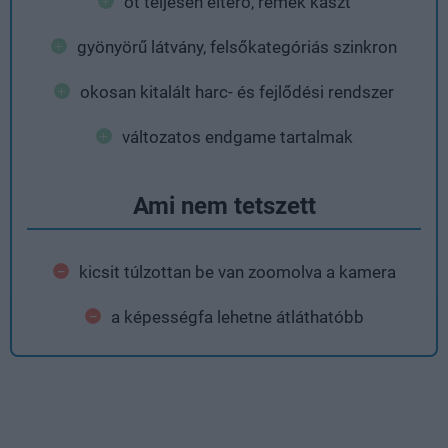
öt teljesen eltérő, remek kaszt
gyönyörű látvány, felsőkategóriás szinkron
okosan kitalált harc- és fejlődési rendszer
változatos endgame tartalmak
Ami nem tetszett
kicsit túlzottan be van zoomolva a kamera
a képességfa lehetne átláthatóbb