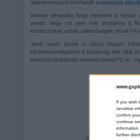
végtelenségig is kitolhatják a
generáció életci
Andrew elmondta, hogy mennyire is fontos v
amiatt, hogy ott nem volt probléma a fixá
korlátozottak voltak a lehetőségeik, mivel 7-8 
"Amit most látunk a ciklus közepi frissí
elkötelezettségünket a közösség felé. Már j
keresztül skálázható architektúrával PC-re" - n
www.gspl
If you wish 
sensitive in
confirm you
continue se
information 
further disc