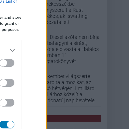
B’s List of
kerekesszékbe
kényszerült a Rust
játékos, aki swatting
er and store
áldozata lett
to grant or
ed purposes
Vin Diesel azóta nem bírja
abbahagyni a sírást,
mióta elolvasta a Halálos
iramban 11
forgatókönyvét
Pókember világszerte
letarolta a mozikat, az
első hétvégén 1 milliárd
dollárhoz közelít a
Vadonatúj nap bevétele
PCW HÍREK