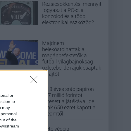
Rezsicsökkentés: mennyit
fogyaszt a PC-d, a
konzolod és a többi
elektronikai eszközöd?
Majdnem
belekóstolhattak a
magánbefektetők a
futball-világbajnokság
üzletébe, de rájuk csapták
az ajtót
A 18 éves srác papíron
437 millió forintot
sonal or
keresett a játékával, de
ection to
csak 650 ezret kapott a
ou may
Steamtől
 personal
out of the
 downstream
Élete végéig