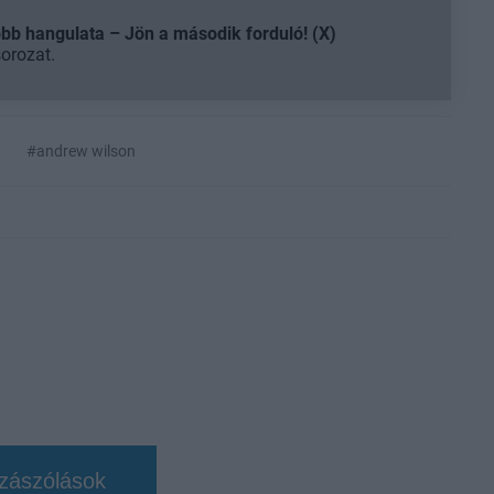
b hangulata – Jön a második forduló! (X)
sorozat.
a
#andrew wilson
zászólások