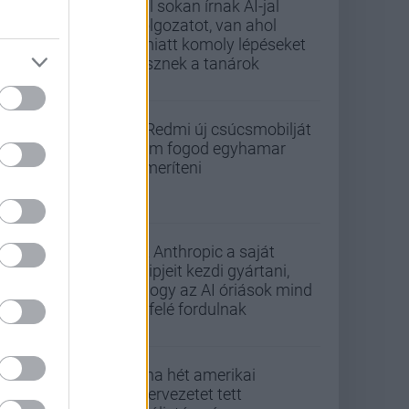
Túl sokan írnak AI-jal
dolgozatot, van ahol
emiatt komoly lépéseket
tesznek a tanárok
A Redmi új csúcsmobilját
nem fogod egyhamar
lemeríteni
Az Anthropic a saját
chipjeit kezdi gyártani,
ahogy az AI óriások mind
befelé fordulnak
Kína hét amerikai
szervezetet tett