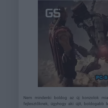
Loaded
:
Unmute
44.45%
Nem mindenki boldog az új konzolok miat
fejlesztőknek, úgyhogy aki újít, boldogabb