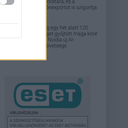
tiltólistára, és a
drónexportot is szigorítja
Alig egy hét alatt 120
céget gyűjtött maga köré
az Nvidia új AI-
szövetsége