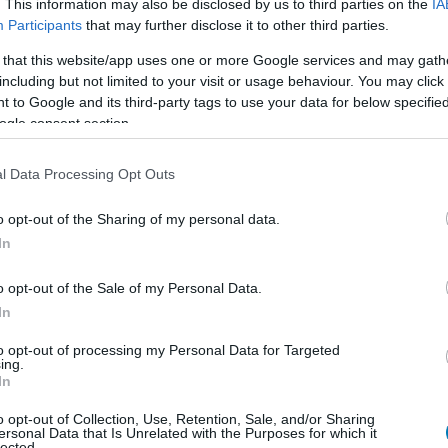
. This information may also be disclosed by us to third parties on the
IA
Participants
that may further disclose it to other third parties.
 that this website/app uses one or more Google services and may gath
including but not limited to your visit or usage behaviour. You may click 
 to Google and its third-party tags to use your data for below specifi
ogle consent section.
l Data Processing Opt Outs
o opt-out of the Sharing of my personal data.
In
o opt-out of the Sale of my Personal Data.
In
to opt-out of processing my Personal Data for Targeted
ing.
In
o opt-out of Collection, Use, Retention, Sale, and/or Sharing
ersonal Data that Is Unrelated with the Purposes for which it
lected.