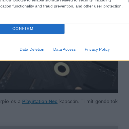
cation functionality and fraud prevention, and other user protection.
CONFIRM
Data Deletion
Data Access
Privacy Policy
orpio és a
PlayStation Neo
kapcsán. Ti mit gondoltok