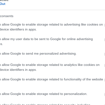
Out
consents
o allow Google to enable storage related to advertising like cookies on
 melyek skálázhatóak első, második vagy akár harmadik
evice identifiers in apps.
távol állna tőlünk. Ezt már nagyon régóta szeretnénk
o allow my user data to be sent to Google for online advertising
aink, hogy mindenki számára kielégítő élményeket
s.
."
to allow Google to send me personalized advertising.
sítés] egy remek lehetőség az iparnak, és így majdnem
unk arra a pontra, hogy már csak hardver frissítésekről
o allow Google to enable storage related to analytics like cookies on
evice identifiers in apps.
o allow Google to enable storage related to functionality of the website
o allow Google to enable storage related to personalization.
o allow Google to enable storage related to security, including