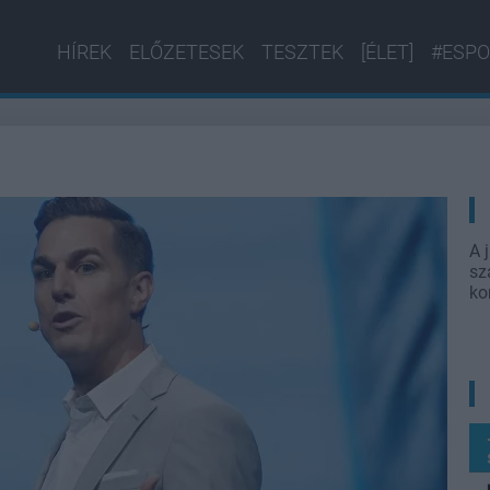
HÍREK
ELŐZETESEK
TESZTEK
[ÉLET]
#ESPO
A 
sz
ko