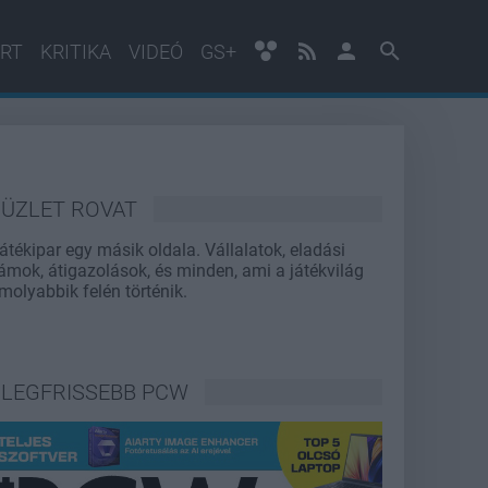
RT
KRITIKA
VIDEÓ
GS+
ÜZLET ROVAT
játékipar egy másik oldala. Vállalatok, eladási
ámok, átigazolások, és minden, ami a játékvilág
molyabbik felén történik.
LEGFRISSEBB PCW