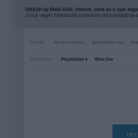
SMASH by Meló-Diák: Homok, zene és a nyár legjob
Július végén folytatódik a balatoni strandröplabda-
Címkék:
#project scorpio
#playstation neo
#e
Platformok:
PlayStation 4
Xbox One
Hoz