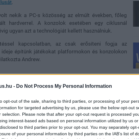
klusát
.
olt nekik a PC-s közösség az elmúlt években, főleg
lt hardverrel. A konzolok esetében egy ciklusnál
évig ugyan azt a technológiát kellett használniuk.
téssel kapcsolatban, az csak erősíteni fogja az
ó ideje építünk játékokat platformokon és konzolokon
yilatkozta Andrew.
us.hu -
Do Not Process My Personal Information
to opt-out of the sale, sharing to third parties, or processing of your per
formation for targeted advertising by us, please use the below opt-out s
r selection. Please note that after your opt-out request is processed y
eing interest-based ads based on personal information utilized by us or
disclosed to third parties prior to your opt-out. You may separately opt-
losure of your personal information by third parties on the IAB’s list of