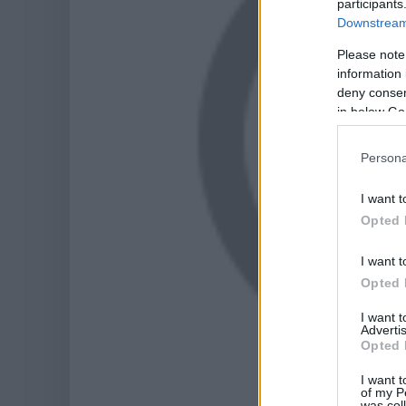
participants
Downstream 
Please note
information 
deny consent
in below Go
Persona
I want t
Opted 
I want t
Opted 
I want 
Advertis
Opted 
I want t
of my P
was col