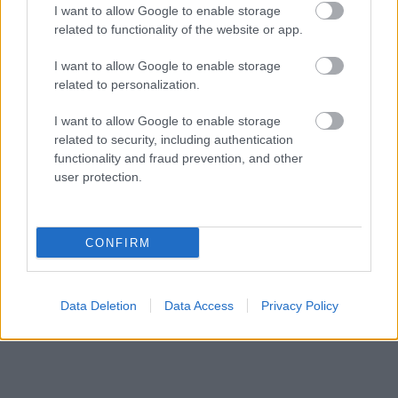
I want to allow Google to enable storage
Ez egyébként nem a legrosszabb döntés, amit hozhat
related to functionality of the website or app.
egy fejlesztőcsapat, de a játék rendezéséig is érdemes
lenne kommunikálni a vásárlókkal, hogy azok hite
I want to allow Google to enable storage
related to personalization.
megmaradhasson a címben. Ha mindenki hallgatásba
burkolózik, akkor bizony olyan helyzet fog előállni, mint a
I want to allow Google to enable storage
tegnap este, amikor a játékosszám még az epizód
related to security, including authentication
címében szereplő évszámot sem érte el Steamen.
functionality and fraud prevention, and other
user protection.
CONFIRM
Data Deletion
Data Access
Privacy Policy