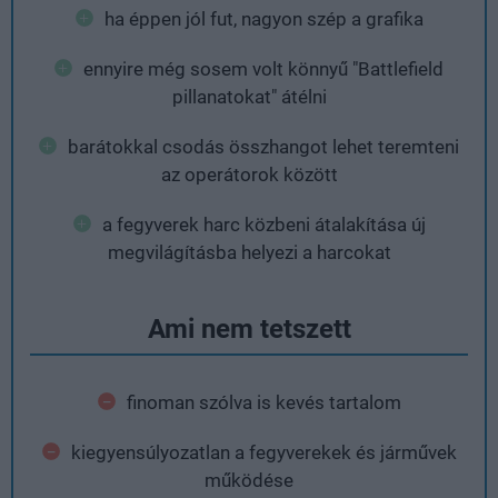
ha éppen jól fut, nagyon szép a grafika
ennyire még sosem volt könnyű "Battlefield
pillanatokat" átélni
barátokkal csodás összhangot lehet teremteni
az operátorok között
a fegyverek harc közbeni átalakítása új
megvilágításba helyezi a harcokat
Ami nem tetszett
finoman szólva is kevés tartalom
kiegyensúlyozatlan a fegyverekek és járművek
működése