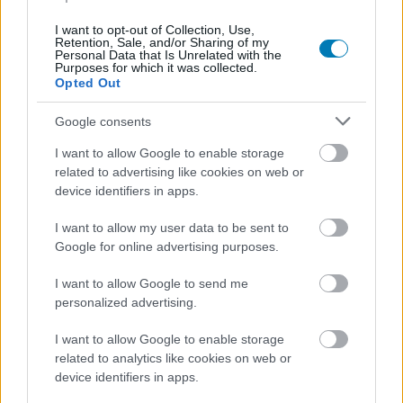
A Battlefield sorozat új mélypontokat ér el,
I want to opt-out of Collection, Use,
miközben a DICE és az EA mélyen hallgatnak a
Retention, Sale, and/or Sharing of my
Personal Data that Is Unrelated with the
fejlesztéseket illetően.
Purposes for which it was collected.
Opted Out
Loaded
:
Unmute
21.86%
Google consents
Maradjunk annyiban, hogy idén sem a Call of Duty, sem a
I want to allow Google to enable storage
Battlefield nem remekeltek. A nagy FPS-szériák új
related to advertising like cookies on web or
epizódjai közel sem hozták az elvárt szintet, de az utóbbi
device identifiers in apps.
sokkal jobban szenved, mint az előbbi.
I want to allow my user data to be sent to
Google for online advertising purposes.
A Battlefield 2042 rengeteg hiányossággal küzd, és ezt
már sem az EA, sem a DICE nem tagadhatja tovább. A
I want to allow Google to send me
fejlesztők teljes visszavonulót fújtak, és az első szezon
personalized advertising.
megjelenését is több hónappal elcsúsztatták, hogy
I want to allow Google to enable storage
addig rendbe tehessék a játék egészét
.
related to analytics like cookies on web or
device identifiers in apps.