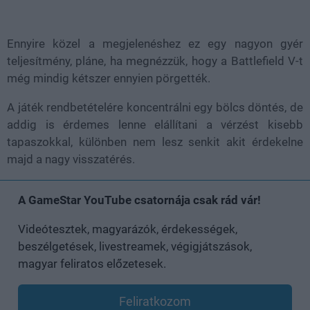
Ennyire közel a megjelenéshez ez egy nagyon gyér
teljesítmény, pláne, ha megnézzük, hogy a Battlefield V-t
még mindig kétszer ennyien pörgették.
A játék rendbetételére koncentrálni egy bölcs döntés, de
addig is érdemes lenne elállítani a vérzést kisebb
tapaszokkal, különben nem lesz senkit akit érdekelne
majd a nagy visszatérés.
A GameStar YouTube csatornája csak rád vár!
Videótesztek, magyarázók, érdekességek,
beszélgetések, livestreamek, végigjátszások,
magyar feliratos előzetesek.
Feliratkozom