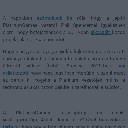
Loaded
:
Unmute
38.26%
A napokban
számoltunk be
róla, hogy a japán
PlatinumGames vezetői Phil Spencernél igyekeznek
elérni, hogy befejezhessék a 2017-ben
elkaszált
közös
projektjüket, a Scaleboundot.
Hogy a négyévnyi, nyögvenyelős fejlesztés után kukázott
sárkányos kaland feltámadhat-e valaha, arra azóta sem
érkezett válasz (habár Spencer 2020-ban
úgy
nyilatkozott
, hogy nem), egy friss interjúból viszont most
az derült ki, hogyha a Platinum vezetőjén múlna, a
redmondiak akár házon belülre is terelhetnék a stúdiót.
A PlatinumGames társalapítója és elnök-
vezérigazgatója, Atushi Inaba a
VGC
-vel beszégletve
tárta fel
, hogy egy feltétellel nem lenne ellenére egy olyan