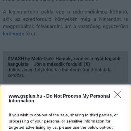
A legismertebb példa épp a redmondiakhoz köthető,
akik az ezredforduló környékén még a Nintendót is
megpróbálták felvásárolni, ám a vezetőség egyszerűen
kiröhögte
őket.
SMASH by Meló-Diák: Homok, zene és a nyár legjobb
hangulata – Jön a második forduló! (X)
Július végén folytatódik a balatoni strandröplabda-
sorozat.
www.gsplus.hu -
Do Not Process My Personal
Information
Címkék:
#platinumgames
#microsoft
#felvásárlás
#atushi inaba
If you wish to opt-out of the sale, sharing to third parties, or
processing of your personal or sensitive information for
targeted advertising by us, please use the below opt-out