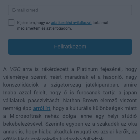
Kijelentem, hogy az
adatkezelési nyilatkozat
tartalmát
megismertem és azt elfogadom.
Feliratkozom
A
VGC
arra is rákérdezett a Platinum fejesénél, hogy
véleménye szerint miért maradnak el a hasonló, nagy
konszolidációk a szigetország játékiparában, amire
Inaba azzal felelt, hogy ő is furcsának tartja a japán
vállalatok passzivitását. Nathan Brown elemző viszont
nemrég épp
arról írt
, hogy a kulturális különbségek miatt
a Microsoftnak nehéz dolga lenne egy helyi stúdió
bekebelezésével. Szerinte egyben ez a szakadék az oka
annak is, hogy hiába akadtak nyugati és ázsiai kérők, az
efféle kísérletek mindig kudarcba fulladtak.