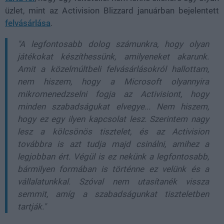
üzlet, mint az Activision Blizzard januárban bejelentett
felvásárlása
.
"A legfontosabb dolog számunkra, hogy olyan
játékokat készíthessünk, amilyeneket akarunk.
Amit a közelmúltbeli felvásárlásokról hallottam,
nem hiszem, hogy a Microsoft olyannyira
mikromenedzselni fogja az Activisiont, hogy
minden szabadságukat elvegye... Nem hiszem,
hogy ez egy ilyen kapcsolat lesz. Szerintem nagy
lesz a kölcsönös tisztelet, és az Activision
továbbra is azt tudja majd csinálni, amihez a
legjobban ért. Végül is ez nekünk a legfontosabb,
bármilyen formában is történne ez velünk és a
vállalatunkkal. Szóval nem utasítanék vissza
semmit, amíg a szabadságunkat tiszteletben
tartják."