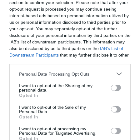
section to confirm your selection. Please note that after your
opt-out request is processed you may continue seeing
interest-based ads based on personal information utilized by
us or personal information disclosed to third parties prior to
your opt-out. You may separately opt-out of the further
disclosure of your personal information by third parties on the
IAB’s list of downstream participants. This information may
also be disclosed by us to third parties on the
IAB’s List of
Hozzászólások
Downstream Participants
that may further disclose it to other
third parties.
Please note that this website/app uses one or more Google
Personal Data Processing Opt Outs
A Battlefield 2042
services and may gather and store information including but
not limited to your visit or usage behaviour. You may click to
I want to opt-out of the Sharing of my
játékosszáma már a cím
personal data.
grant or deny consent to Google and its third-party tags to
Opted In
use your data for below specified purposes in below Google
évszámát sem éri el
consent section.
I want to opt-out of the Sale of my
Personal Data.
Opted In
Hunter_GS
|
2022 február 15. 12:50
I want to opt-out of processing my
Personal Data for Targeted Advertising.
Opted In