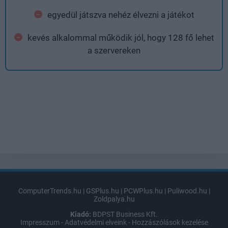
egyedül játszva nehéz élvezni a játékot
kevés alkalommal működik jól, hogy 128 fő lehet
a szervereken
ComputerTrends.hu
|
GSPlus.hu
|
PCWPlus.hu
|
Puliwood.hu
|
Zoldpalya.hu
Kiadó:
BDPST Business Kft.
Impresszum
-
Adatvédelmi elveink
-
Hozzászólások kezelése