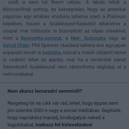
- szólt a nem túl finom célzás. A labda tehát a
Microsoftnál pattog, és kétségtelen, hogy az amerikai
cégóriás egy értékes stúdióra tehetne szert a Platinum
képében, hiszen a Scalebound-fiaskótól eltekintve a
csapat már többször is bizonyított az olyan címekkel,
mint a
Bayonetta-sorozat
, a
Nier: Automata
vagy az
Astral Chain
. Phil Spencer ráadásul néhány éve egy japán
expanzió tervét is
bedobta
, szóval a másik oldalról nézve
is csábító lehet az ajánlat, már ha a temérdek pénzt
felemésztő Scalebound nem tántorította végképp el a
redmondiakat.
Nem akarsz lemaradni semmiről?
Rengeteg hír és cikk vár rád, lehet, hogy éppen nem
jön szembe GSO-n vagy a social médiában. Segítünk,
hogy naprakész maradj, kiválogatjuk neked a
legjobbakat,
iratkozz fel hírlevelünkre!