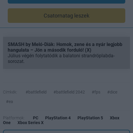
Csatornatag leszek
SMASH by Meló-Diák: Homok, zene és a nyár legjobb
hangulata – Jön a második forduló! (X)
Július végén folytatódik a balatoni strandröplabda-
sorozat.
Címkék:
#battlefield
#battlefield 2042
#fps
#dice
#ea
Platformok:
PC
PlayStation 4
PlayStation 5
Xbox
One
Xbox Series X