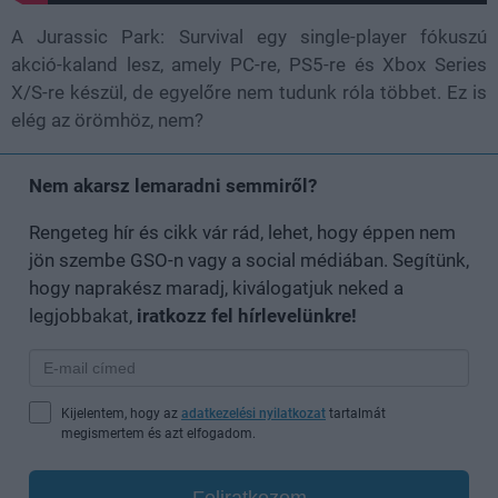
A Jurassic Park: Survival egy single-player fókuszú
akció-kaland lesz, amely PC-re, PS5-re és Xbox Series
X/S-re készül, de egyelőre nem tudunk róla többet. Ez is
elég az örömhöz, nem?
Nem akarsz lemaradni semmiről?
Rengeteg hír és cikk vár rád, lehet, hogy éppen nem
jön szembe GSO-n vagy a social médiában. Segítünk,
hogy naprakész maradj, kiválogatjuk neked a
legjobbakat,
iratkozz fel hírlevelünkre!
Kijelentem, hogy az
adatkezelési nyilatkozat
tartalmát
megismertem és azt elfogadom.
Feliratkozom