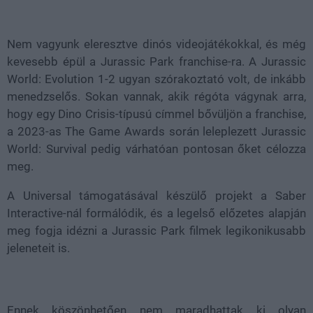
Loaded
:
Unmute
37.42%
Nem vagyunk eleresztve dinós videojátékokkal, és még
kevesebb épül a Jurassic Park franchise-ra. A Jurassic
World: Evolution 1-2 ugyan szórakoztató volt, de inkább
menedzselős. Sokan vannak, akik régóta vágynak arra,
hogy egy Dino Crisis-típusú címmel bővüljön a franchise,
a 2023-as The Game Awards során leleplezett Jurassic
World: Survival pedig várhatóan pontosan őket célozza
meg.
A Universal támogatásával készülő projekt a Saber
Interactive-nál formálódik, és a legelső előzetes alapján
meg fogja idézni a Jurassic Park filmek legikonikusabb
jeleneteit is.
Ennek köszönhetően nem maradhattak ki olyan