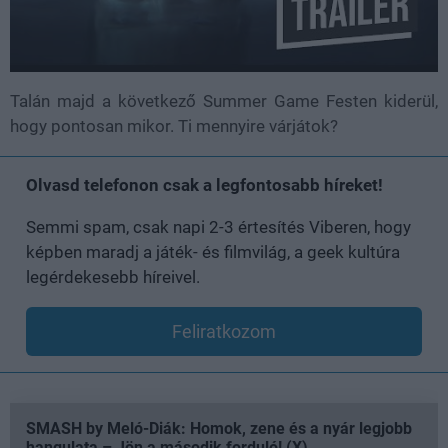
Talán majd a következő Summer Game Festen kiderül,
hogy pontosan mikor. Ti mennyire várjátok?
Olvasd telefonon csak a legfontosabb híreket!
Semmi spam, csak napi 2-3 értesítés Viberen, hogy
képben maradj a játék- és filmvilág, a geek kultúra
legérdekesebb híreivel.
Feliratkozom
SMASH by Meló-Diák: Homok, zene és a nyár legjobb
hangulata – Jön a második forduló! (X)