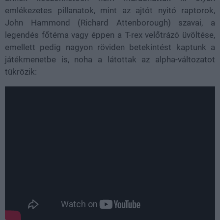
emlékezetes pillanatok, mint az ajtót nyitó raptorok,
John Hammond (Richard Attenborough) szavai, a
legendés főtéma vagy éppen a T-rex velőtrázó üvöltése,
emellett pedig nagyon röviden betekintést kaptunk a
játékmenetbe is, noha a látottak az alpha-változatot
tükrözik: