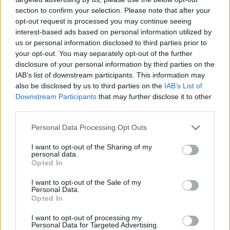
section to confirm your selection. Please note that after your
opt-out request is processed you may continue seeing
interest-based ads based on personal information utilized by
us or personal information disclosed to third parties prior to
Hozzászólások
your opt-out. You may separately opt-out of the further
disclosure of your personal information by third parties on the
IAB’s list of downstream participants. This information may
also be disclosed by us to third parties on the
IAB’s List of
Brutalitást és elképesztő
Downstream Participants
that may further disclose it to other
third parties.
látványt ígér a Senua’s Saga:
Please note that this website/app uses one or more Google
Personal Data Processing Opt Outs
services and may gather and store information including but
Hellblade II új trailere
not limited to your visit or usage behaviour. You may click to
I want to opt-out of the Sharing of my
personal data.
grant or deny consent to Google and its third-party tags to
Opted In
Szada
|
2023 december 8. 03:13
use your data for below specified purposes in below Google
consent section.
I want to opt-out of the Sale of my
Personal Data.
Opted In
A Ninja Theory újfent megmutatta a következő
nagy dobását, viszont nem teljes az örömünk.
I want to opt-out of processing my
Personal Data for Targeted Advertising.