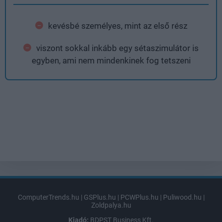
kevésbé személyes, mint az első rész
viszont sokkal inkább egy sétaszimulátor is
egyben, ami nem mindenkinek fog tetszeni
ComputerTrends.hu
|
GSPlus.hu
|
PCWPlus.hu
|
Puliwood.hu
|
Zoldpalya.hu
Kiadó:
BDPST Business Kft.