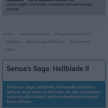
Július végén folytatódik a balatoni strandröplabda-
sorozat.
Címkék:
#the game awards
#the game awards 2023
#hellblade
#senua's saga: hellblade 2
#ninja theory
#xbox
Senua's Saga: Hellblade II
A Senua's Saga: Hellblade II kevesebb aktivitást
igényel, mint anno az első rész, de egy csodálatos
audiovizuális kaland, amit mindenkinek kötelező
lenne átélnie.