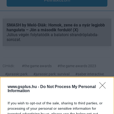
SMASH by Meló-Diák: Homok, zene és a nyár legjobb
hangulata – Jön a második forduló! (X)
Július végén folytatódik a balatoni strandröplabda-
sorozat.
Címkék:
#the game awards
#the game awards 2023
#jurassic park
#jurassic park: survival
#saber interactive
www.gsplus.hu -
Do Not Process My Personal
Platformok:
PC
PlayStation 5
Xbox Series X
Information
If you wish to opt-out of the sale, sharing to third parties, or
processing of your personal or sensitive information for
targeted advertising by us, please use the below opt-out