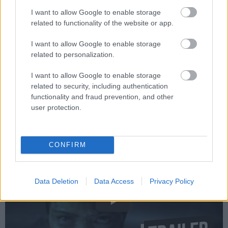
I want to allow Google to enable storage
A Senua's Saga: Hellblade 2 valóban felbukkant az idei
related to functionality of the website or app.
TGA műsorában: a zenéért felelős Heilung
felkonferálásával ismételten kaptunk egy minden
I want to allow Google to enable storage
tekintetben lenyűgöző kedvcsinálót, amiben jelen van a
related to personalization.
brutalitás, a nagybetűs atmoszféra és a profi hangok is
I want to allow Google to enable storage
(érdemes fülessel nézni, ha tehetitek), két és fél perces
related to security, including authentication
élmény volt a javából... csakhogy a végén továbbra sem
functionality and fraud prevention, and other
jelent meg egy konkrét dátum, egyedül annyit tudni, hogy
user protection.
2024-ben számíthatunk rá.
CONFIRM
Data Deletion
Data Access
Privacy Policy