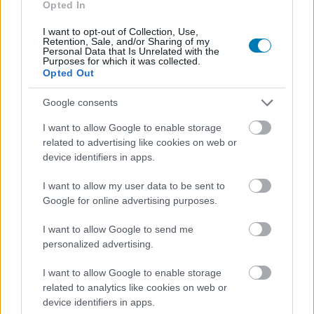
Opted In
Loaded
:
Unmute
21.02%
I want to opt-out of Collection, Use,
Retention, Sale, and/or Sharing of my
Legutóbb a nyári Xbox Games Showcase során
Personal Data that Is Unrelated with the
Purposes for which it was collected.
hallhattunk a 2017-es Hellblade Senua's Sacrifice
Opted Out
folytatásáról, amely először 2021-ben mutatta meg
magát. Azóta már több alkalommal is prezentálta
Google consents
nekünk a Ninja Theory, hogy sikerült szintet lépniük,
I want to allow Google to enable storage
viszont hiába az elképesztő előzetesek, valamivel még
related to advertising like cookies on web or
adósunk maradt a csapat: a megjelenési dátummal.
device identifiers in apps.
Mivel az Xbox Games Studios egyik legerősebb saját
I want to allow my user data to be sent to
gyártású címéről van szó, ezért érthető, hogy a rajongó ki
Google for online advertising purposes.
vannak éhezve rá, és mivel a zöldek nagy bejelentéseket,
I want to allow Google to send me
erősebb jelenlétet ígértek a The Game Awardsra,
personalized advertising.
reménykedtünk benne, hogy a Ninja Theory végre színt
vall.
I want to allow Google to enable storage
related to analytics like cookies on web or
device identifiers in apps.