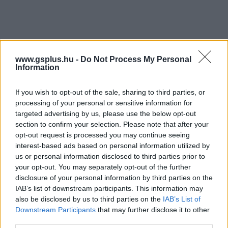
Valahogy még Keanu Reeves is
www.gsplus.hu -
Do Not Process My Personal
visszatér a John Wick 5-ben
Information
If you wish to opt-out of the sale, sharing to third parties, or
daev
|
2026 június 21. 13:37
processing of your personal or sensitive information for
targeted advertising by us, please use the below opt-out
section to confirm your selection. Please note that after your
Nem tudom, hogy mennyire emlékeztek még a
opt-out request is processed you may continue seeing
interest-based ads based on personal information utilized by
John Wick előző epizódjának végére, de
us or personal information disclosed to third parties prior to
lehetnek ezzel problémák.
your opt-out. You may separately opt-out of the further
disclosure of your personal information by third parties on the
Loaded
:
Unmute
21.86%
IAB’s list of downstream participants. This information may
also be disclosed by us to third parties on the
IAB’s List of
Az elmúlt évtized egyik legsikeresebb akciófilmes
Downstream Participants
that may further disclose it to other
third parties.
franchise-a kétségtelenül a John Wick, amely négy fő