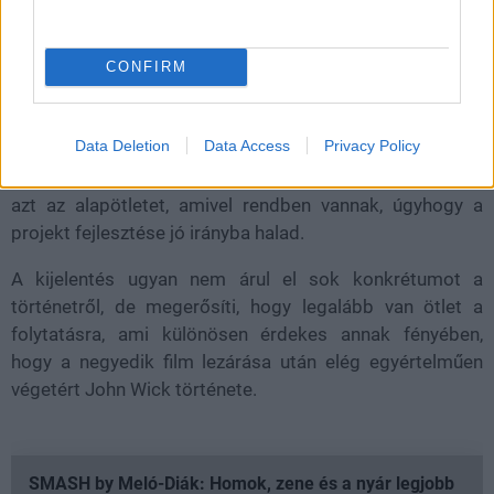
CONFIRM
Adam Fogelson, a Lionsgate vezetője szerint még van
dolog filmmel, ezért egyelőre nem szeretnének
Data Deletion
Data Access
Privacy Policy
megjelenési időpontot meghatározni. Ugyanakkor az
kiderült, hogy a rendező és a főszereplő már megtalálta
azt az alapötletet, amivel rendben vannak, úgyhogy a
projekt fejlesztése jó irányba halad.
A kijelentés ugyan nem árul el sok konkrétumot a
történetről, de megerősíti, hogy legalább van ötlet a
folytatásra, ami különösen érdekes annak fényében,
hogy a negyedik film lezárása után elég egyértelműen
végetért John Wick története.
SMASH by Meló-Diák: Homok, zene és a nyár legjobb