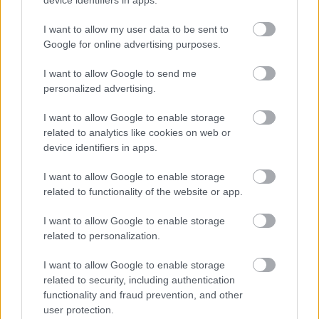
fejlesztés alatt áll, bár erről jelenleg nem tudunk
I want to allow my user data to be sent to
szinte semmit.
Google for online advertising purposes.
A legnagyobb durranás viszont a John Wick: Chapter 5
I want to allow Google to send me
lesz, amit 2025-ben a CinemaConon jelentették be
personalized advertising.
hivatalosan. A projektet ismét Chad Stahelski rendezi, és
valahogy még Keanu Reeves is visszatér a
I want to allow Google to enable storage
címszerepben.
related to analytics like cookies on web or
device identifiers in apps.
I want to allow Google to enable storage
related to functionality of the website or app.
I want to allow Google to enable storage
related to personalization.
I want to allow Google to enable storage
related to security, including authentication
functionality and fraud prevention, and other
user protection.