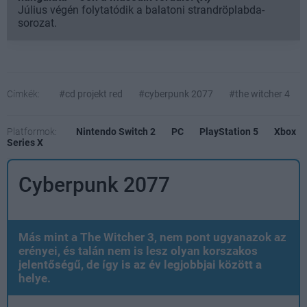
Július végén folytatódik a balatoni strandröplabda-
sorozat.
Címkék:
#cd projekt red
#cyberpunk 2077
#the witcher 4
Platformok:
Nintendo Switch 2
PC
PlayStation 5
Xbox
Series X
Cyberpunk 2077
Más mint a The Witcher 3, nem pont ugyanazok az
erényei, és talán nem is lesz olyan korszakos
jelentőségű, de így is az év legjobbjai között a
helye.