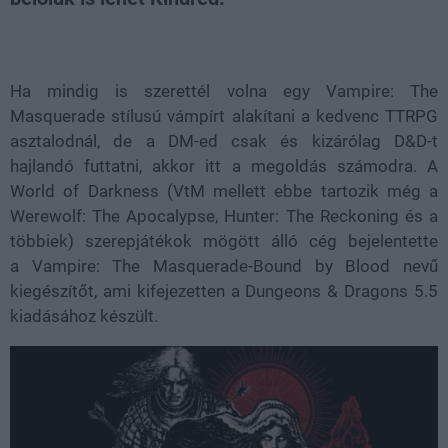
Loaded
:
Unmute
39.94%
Ha mindig is szerettél volna egy Vampire: The
Masquerade stílusú vámpírt alakítani a kedvenc TTRPG
asztalodnál, de a DM-ed csak és kizárólag D&D-t
hajlandó futtatni, akkor itt a megoldás számodra. A
World of Darkness (VtM mellett ebbe tartozik még a
Werewolf: The Apocalypse, Hunter: The Reckoning és a
többiek) szerepjátékok mögött álló cég bejelentette
a Vampire: The Masquerade-Bound by Blood nevű
kiegészítőt, ami kifejezetten a Dungeons & Dragons 5.5
kiadásához készült.