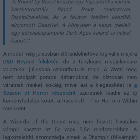
"A Bound by Blood kasztja egy teljesértékű vámpír
karakterosztály Blood Point rendszerrel,
Discipline-ekkel, és a folyton feltörni készülő,
elnyomott Beasttel. A könyvben a kaszt mellett
egy adrenalinpumpáló Dark Ages kaland is helyet
kapott."
A modul még júniusban előrendelhetővé fog válni majd a
D&D Beyond felületén
, de a tényleges megjelenésre
valamikor júliusban számíthatunk majd. A WotC még
nem szolgált pontos dátumokkal, de biztosan nem
váratnak minket sokáig, mivel ezt a kiegészítést is
a
Season of Horror részeként
szeretnék kiadni az új
keményfedeles kötet, a Ravenloft - The Horrors Within
társaként.
A Wizards of the Coast még nem hozott hivatalos
vámpír kasztot az 5e vagy 5.5e rendszerekhez. A
legközelebbi szomszédja ennek a Dhampir (félvámpír)