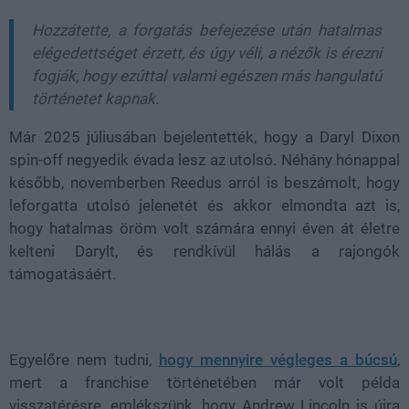
Hozzátette, a forgatás befejezése után hatalmas
elégedettséget érzett, és úgy véli, a nézők is érezni
fogják, hogy ezúttal valami egészen más hangulatú
történetet kapnak.
Már 2025 júliusában bejelentették, hogy a Daryl Dixon
spin-off negyedik évada lesz az utolsó. Néhány hónappal
később, novemberben Reedus arról is beszámolt, hogy
leforgatta utolsó jelenetét és akkor elmondta azt is,
hogy hatalmas öröm volt számára ennyi éven át életre
kelteni Darylt, és rendkívül hálás a rajongók
támogatásáért.
Egyelőre nem tudni,
hogy mennyire végleges a búcsú
,
mert a franchise történetében már volt példa
visszatérésre, emlékszünk, hogy Andrew Lincoln is újra