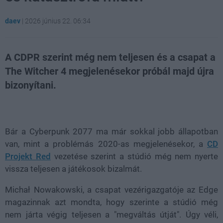
daev
|
2026 június 22. 06:34
A CDPR szerint még nem teljesen és a csapat a
The Witcher 4 megjelenésekor próbál majd újra
bizonyítani.
Loaded
:
Unmute
21.86%
Bár a Cyberpunk 2077 ma már sokkal jobb állapotban
van, mint a problémás 2020-as megjelenésekor, a
CD
Projekt Red
vezetése szerint a stúdió még nem nyerte
vissza teljesen a játékosok bizalmát.
Michał Nowakowski, a csapat vezérigazgatóje az Edge
magazinnak azt mondta, hogy szerinte a stúdió még
nem járta végig teljesen a "megváltás útját". Úgy véli,