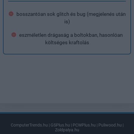
bosszantóan sok glitch és bug (megjelenés után
is)
eszméletlen drágaság a boltokban, hasonlóan
költséges kraftolás
ComputerTrends.hu
|
GSPlus.hu
|
PCWPlus.hu
|
Puliwood.hu
|
Zoldpalya.hu