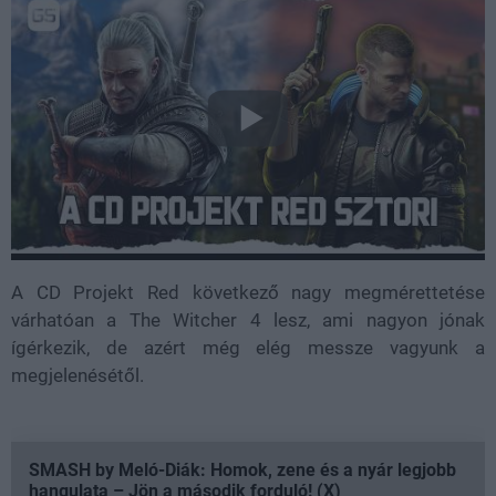
A CD Projekt Red következő nagy megmérettetése
várhatóan a The Witcher 4 lesz, ami nagyon jónak
ígérkezik, de azért még elég messze vagyunk a
megjelenésétől.
SMASH by Meló-Diák: Homok, zene és a nyár legjobb
hangulata – Jön a második forduló! (X)