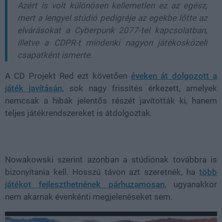
Azért is volt különösen kellemetlen ez az egész,
mert a lengyel stúdió pedigréje az egekbe lőtte az
elvárásokat a Cyberpunk 2077-tel kapcsolatban,
illetve a CDPR-t mindenki nagyon játékosközeli
csapatként ismerte.
A CD Projekt Red ezt követően
éveken át dolgozott a
játék javításán,
sok nagy frissítés érkezett, amelyek
nemcsak a hibák jelentős részét javították ki, hanem
teljes játékrendszereket is átdolgoztak.
Nowakowski szerint azonban a stúdiónak továbbra is
bizonyítania kell. Hosszú távon azt szeretnék, ha
több
játékot fejleszthetnének párhuzamosan
, ugyanakkor
nem akarnak évenkénti megjelenéseket sem.