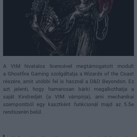
A VtM hivatalos licencével megtámogatott modult
a Ghostfire Gaming szolgáltatja a Wizards of the Coast
részére, amit utóbbi fel is használ a D&D Beyondon. Ez
azt jelenti, hogy hamarosan bárki megalkothatja a
saját Kindredjét (a VtM vámpírja), ami mechanikai
szempontból egy kasztként funkcionál majd az 5.5e
rendszerén belül.