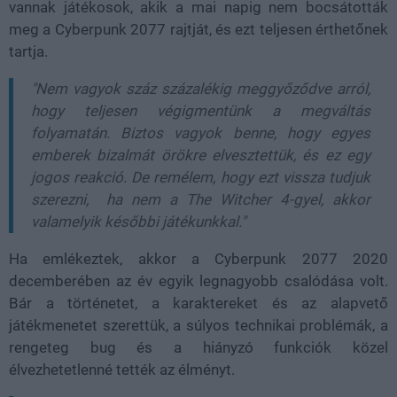
vannak játékosok, akik a mai napig nem bocsátották
meg a Cyberpunk 2077 rajtját, és ezt teljesen érthetőnek
tartja.
"Nem vagyok száz százalékig meggyőződve arról,
hogy teljesen végigmentünk a megváltás
folyamatán. Biztos vagyok benne, hogy egyes
emberek bizalmát örökre elvesztettük, és ez egy
jogos reakció. De remélem, hogy ezt vissza tudjuk
szerezni, ha nem a The Witcher 4-gyel, akkor
valamelyik későbbi játékunkkal."
Ha emlékeztek, akkor a Cyberpunk 2077 2020
decemberében az év egyik legnagyobb csalódása volt.
Bár a történetet, a karaktereket és az alapvető
játékmenetet szerettük, a súlyos technikai problémák, a
rengeteg bug és a hiányzó funkciók közel
élvezhetetlenné tették az élményt.