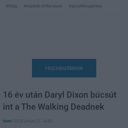
#ttrpg
#wizards of the coast
#ghostfire gaming
Hozzászólások
16 év után Daryl Dixon búcsút
int a The Walking Deadnek
daev
|
2026 június 21. 14:40