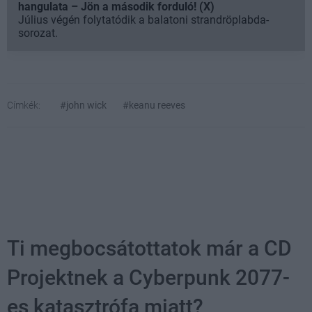
hangulata – Jön a második forduló! (X)
Július végén folytatódik a balatoni strandröplabda-
sorozat.
Címkék:
#john wick
#keanu reeves
Ti megbocsátottatok már a CD
Projektnek a Cyberpunk 2077-
es katasztrófa miatt?