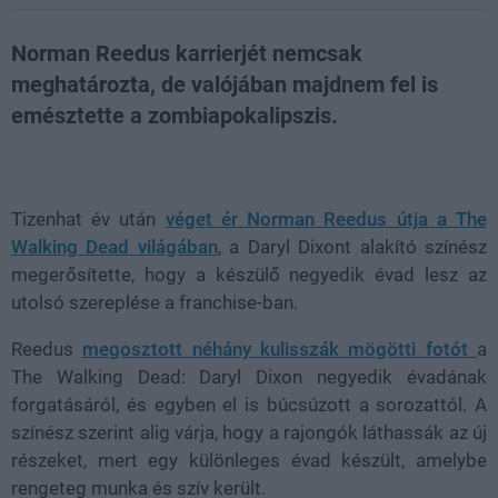
Norman Reedus karrierjét nemcsak
meghatározta, de valójában majdnem fel is
emésztette a zombiapokalipszis.
Loaded
:
Unmute
21.86%
Tizenhat év után
véget ér Norman Reedus útja a The
Walking Dead világában
, a Daryl Dixont alakító színész
megerősítette, hogy a készülő negyedik évad lesz az
utolsó szereplése a franchise-ban.
Reedus
megosztott néhány kulisszák mögötti fotót
a
The Walking Dead: Daryl Dixon negyedik évadának
forgatásáról, és egyben el is búcsúzott a sorozattól. A
színész szerint alig várja, hogy a rajongók láthassák az új
részeket, mert egy különleges évad készült, amelybe
rengeteg munka és szív került.