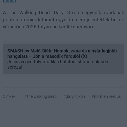
onnan
.
A The Walking Dead: Daryl Dixon negyedik évadának
pontos premierdátumát egyelőre nem jelentették be, de
várhatóan 2026 folyamán kerül képernyőre.
SMASH by Meló-Diák: Homok, zene és a nyár legjobb
hangulata – Jön a második forduló! (X)
Július végén folytatódik a balatoni strandröplabda-
sorozat.
Címkék:
#the walking dead
#daryl dixon
#norman reedus