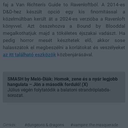
faj a Van Richten's Guide to Ravenloftból. A 2014-es
D&D-hez készült opció egy kis finomítással a
közelmúltban került át a 2024-es verzióba a Ravenloft
könyvvel. Azt összehozva a Bound by Blooddal
megalkothatjuk majd a tökéletes éjszakai vadászt. Ha
pedig horror mesét készítetek elő, akkor sose
halasszátok el megbeszélni a korlátokat és veszélyeket
az itt található eszközök
közbenjárásával.
SMASH by Meló-Diák: Homok, zene és a nyár legjobb
hangulata – Jön a második forduló! (X)
Július végén folytatódik a balatoni strandröplabda-
sorozat.
Címkék:
#dungeons & dragons
#vampire: the masquerade