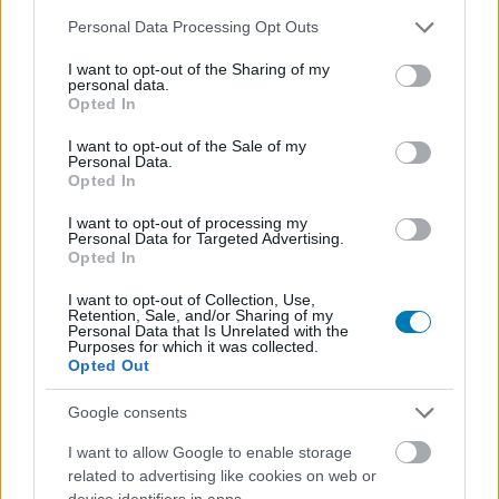
filmmel, egy mozis spin-offal és egy televíziós sorozattal
Please note that this website/app uses one or more Google
Personal Data Processing Opt Outs
is bővült az évek során. Változó minőségük és sikerül
services and may gather and store information including but
ellenére ezen a vonaton bizony nincsen fék.
not limited to your visit or usage behaviour. You may click to
I want to opt-out of the Sharing of my
personal data.
grant or deny consent to Google and its third-party tags to
Opted In
Ha emlékeztek a John Wick 4 végén úgy tűnt, hogy
use your data for below specified purposes in below Google
consent section.
Keanu Reeves legendás bérgyilkosa végleg búcsút vesz
I want to opt-out of the Sale of my
Personal Data.
tőlünk, de a sorozat jövője szempontjából ez nem tűnik
Opted In
olyan fontos körülménynek.
I want to opt-out of processing my
Personal Data for Targeted Advertising.
Opted In
I want to opt-out of Collection, Use,
A franchise következő nagy projektje
a Caine című spin-
Retention, Sale, and/or Sharing of my
Personal Data that Is Unrelated with the
off lesz
, amely a negyedik részben bemutatott vak
Purposes for which it was collected.
harcos történetére koncentrál. A Lionsgate egyelőre
Opted Out
nem jelentette be a Caine-film premierdátumát, azonban
Google consents
a forgatás már javában zajlik, így a hivatalos bejelentés
várhatóan nincs messze.
I want to allow Google to enable storage
related to advertising like cookies on web or
Emellett egy animációs John Wick-sorozat is
device identifiers in apps.