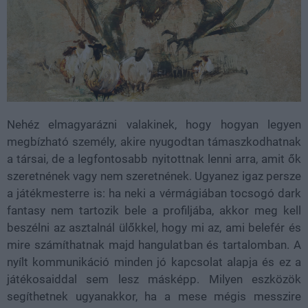
Nehéz elmagyarázni valakinek, hogy hogyan legyen
megbízható személy, akire nyugodtan támaszkodhatnak
a társai, de a legfontosabb nyitottnak lenni arra, amit ők
szeretnének vagy nem szeretnének. Ugyanez igaz persze
a játékmesterre is: ha neki a vérmágiában tocsogó dark
fantasy nem tartozik bele a profiljába, akkor meg kell
beszélni az asztalnál ülőkkel, hogy mi az, ami belefér és
mire számíthatnak majd hangulatban és tartalomban. A
nyílt kommunikáció minden jó kapcsolat alapja és ez a
játékosaiddal sem lesz másképp. Milyen eszközök
segíthetnek ugyanakkor, ha a mese mégis messzire