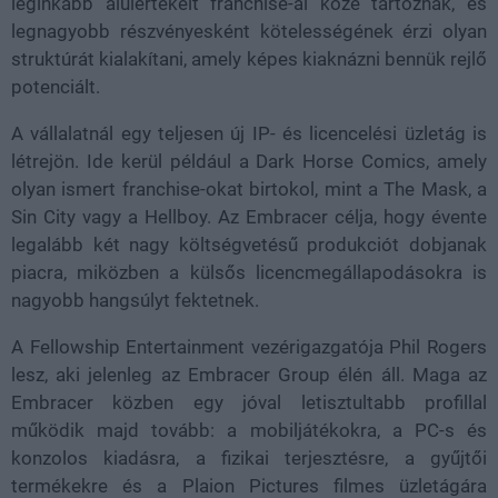
leginkább alulértékelt franchise-ai közé tartoznak, és
legnagyobb részvényesként kötelességének érzi olyan
struktúrát kialakítani, amely képes kiaknázni bennük rejlő
potenciált.
A vállalatnál egy teljesen új IP- és licencelési üzletág is
létrejön. Ide kerül például a Dark Horse Comics, amely
olyan ismert franchise-okat birtokol, mint a The Mask, a
Sin City vagy a Hellboy. Az Embracer célja, hogy évente
legalább két nagy költségvetésű produkciót dobjanak
piacra, miközben a külsős licencmegállapodásokra is
nagyobb hangsúlyt fektetnek.
A Fellowship Entertainment vezérigazgatója Phil Rogers
lesz, aki jelenleg az Embracer Group élén áll. Maga az
Embracer közben egy jóval letisztultabb profillal
működik majd tovább: a mobiljátékokra, a PC-s és
konzolos kiadásra, a fizikai terjesztésre, a gyűjtői
termékekre és a Plaion Pictures filmes üzletágára