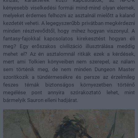
kényesebb viselkedési formái mind-mind olyan elemek,
melyeket érdemes felhozni az asztalnál mielőtt a kaland
kezdetét veheti. A legegyszerűbb privátban megkérdezni
minden résztvevődtől, hogy mihez hogyan viszonyul. A
fantasy-fajokkal kapcsolatos kirekesztést hogyan éli
meg? Egy erőszakos civilizáció illusztrálása meddig
mehet el? Az én asztalomnál ritkák ezek a kérdések,
mert ami Tolkien könyveiben nem szerepel, az nálam
sem történik meg, de nem minden Dungeon Master
szorítkozik a tündérmesékre és persze az érzelmileg
feszes témák biztonságos környezetben történő
megélése pont annyira szórakoztató lehet, mint
bármelyik Sauron elleni hadjárat.