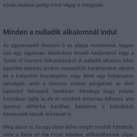
során, ezeken pedig mind végig is megyünk.
Minden a nulladik alkalomnál indul
Az úgynevezett Session 0 az alapja mindennek, legyen
szó egy izgalmas, létsíkokon átívelő hadjáratról vagy a
Tomb of Horrors felkutatásáról. A nulladik alkalom lehet
egyetlen délután, amikor összeültök karaktereket alkotni
és a kalandról beszélgetni, vagy lehet egy folyamatos
társalgás, amit a Discord chaten pörgettek az első
kalandot felvezető hetekben. Mindegy hogy milyen
formában zajlik le, de itt mindent érdemes felhozni, ami
ilyenkor előtérbe kerülhet, beleértve a különböző
kényesebb témák érintését is.
Még akkor is, ha egy olyan előre megírt modult futtattok,
mint a Rime of the Frost Maiden, előkerülhetnek olyan