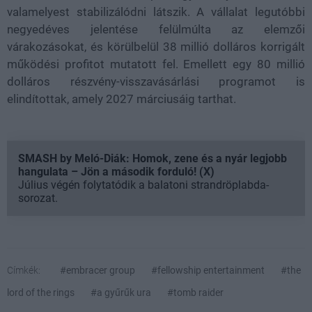
valamelyest stabilizálódni látszik. A vállalat legutóbbi
negyedéves jelentése felülmúlta az elemzői
várakozásokat, és körülbelül 38 millió dolláros korrigált
működési profitot mutatott fel. Emellett egy 80 millió
dolláros részvény-visszavásárlási programot is
elindítottak, amely 2027 márciusáig tarthat.
SMASH by Meló-Diák: Homok, zene és a nyár legjobb
hangulata – Jön a második forduló! (X)
Július végén folytatódik a balatoni strandröplabda-
sorozat.
Címkék:
#embracer group
#fellowship entertainment
#the
lord of the rings
#a gyűrűk ura
#tomb raider