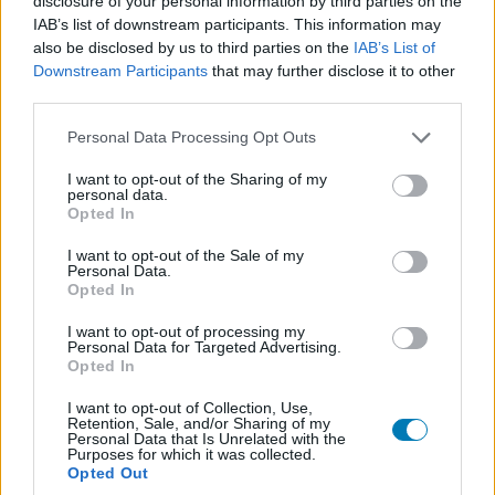
Évek óta tart az egykor mesebeli kis gömböc módjára
disclosure of your personal information by third parties on the
IAB’s list of downstream participants. This information may
minden útjába eső stúdiót és IP-t befaló
Embracer
also be disclosed by us to third parties on the
IAB’s List of
Group kálváriája
. A vállalat a pandémia idején agresszív
Downstream Participants
that may further disclose it to other
felvásárlási hullámba kezdett, amely során több tucat
third parties.
céget kebelezett be. Ekkor került hozzájuk többek
Please note that this website/app uses one or more Google
Personal Data Processing Opt Outs
között a Dark Horse, a Crystal Dynamics és a Middle-
services and may gather and store information including but
earth Enterprises is, utóbbit közel 395 millió dollárért
not limited to your visit or usage behaviour. You may click to
I want to opt-out of the Sharing of my
vásárolták meg. A lendület azonban gyorsan megtört.
personal data.
grant or deny consent to Google and its third-party tags to
Opted In
Miután egy állítólagos kétmilliárd dolláros megállapodás
use your data for below specified purposes in below Google
consent section.
az utolsó pillanatban összeomlott, az Embracer
I want to opt-out of the Sale of my
Personal Data.
kénytelen volt globális leépítésekbe kezdeni. A vállalat
Opted In
nagyjából 1400 alkalmazottól vált meg, ami a teljes
I want to opt-out of processing my
munkaerő közel nyolc százalékát jelentette, emellett
Personal Data for Targeted Advertising.
több stúdiót bezártak vagy értékesítettek.
Opted In
A vezetőség azonban még korántsem végzett, a hosszú
I want to opt-out of Collection, Use,
Retention, Sale, and/or Sharing of my
távú megoldást most abban látja, hogy - valószínűleg
a
Personal Data that Is Unrelated with the
Purposes for which it was collected.
Ubisoft példája
által inspirálva - a leválasztja
Opted Out
magáról legismertebb szórakoztatóipari franchise-ait