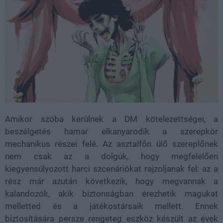
Amikor szóba kerülnek a DM kötelezettségei, a
beszélgetés hamar elkanyarodik a szerepkör
mechanikus részei felé. Az asztalfőn ülő szereplőnek
nem csak az a dolguk, hogy megfelelően
kiegyensúlyozott harci szcenáriókat rajzoljanak fel: az a
rész már azután következik, hogy megvannak a
kalandozók, akik biztonságban érezhetik magukat
melletted és a játékostársaik mellett. Ennek
biztosítására persze rengeteg eszköz készült az évek