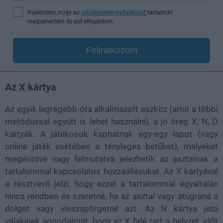
Kijelentem, hogy az
adatkezelési nyilatkozat
tartalmát
megismertem és azt elfogadom.
Feliratkozom
Az X kártya
Az egyik legrégebb óta alkalmazott eszköz (amit a többi
metódussal együtt is lehet használni), a jó öreg X, N, O
kártyák. A játékosok kaphatnak egy-egy lapot (vagy
online játék esetében a tényleges betűket), melyeket
megérintve vagy felmutatva jelezhetik az asztalnak a
tartalommal kapcsolatos hozzáállásukat. Az X kártyával
a résztvevő jelzi, hogy ezzel a tartalommal egyáltalán
nincs rendben és szeretné, ha az asztal vagy átugraná a
dolgot vagy visszapörgetné azt. Az N kártya jelzi
valakinek aggodalmát, hogy az X felé tart a helyzet, időt