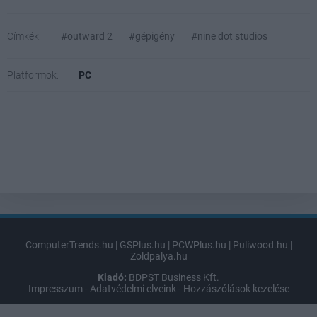
Címkék:
#outward 2
#gépigény
#nine dot studios
Platformok:
PC
ComputerTrends.hu
|
GSPlus.hu
|
PCWPlus.hu
|
Puliwood.hu
|
Zoldpalya.hu
Kiadó:
BDPST Business Kft.
Impresszum
-
Adatvédelmi elveink
-
Hozzászólások kezelése