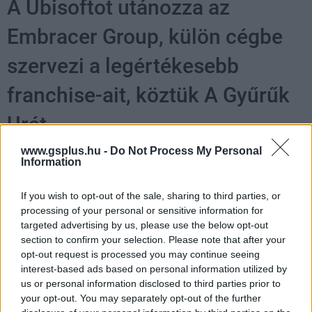
A Ubisoftot utánozza az
Embracer Group, külön cégbe
szervezi a legértékesebb
franchise-ait, köztük A Gyűrűk
Urát
www.gsplus.hu -
Do Not Process My Personal
Chavalier
|
2026 május 21. 11:28
Information
If you wish to opt-out of the sale, sharing to third parties, or
Minden nagyágyú átkerül a Fellowship
processing of your personal or sensitive information for
targeted advertising by us, please use the below opt-out
Entertainmenthez, de azért az Embracernek is
section to confirm your selection. Please note that after your
meglesz a maga szerepe a jövőben.
opt-out request is processed you may continue seeing
interest-based ads based on personal information utilized by
Loaded
:
Unmute
us or personal information disclosed to third parties prior to
21.86%
your opt-out. You may separately opt-out of the further