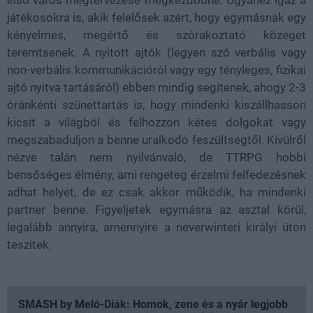
első város megtervezése megkezdődne. Ugyanez igaz a
játékosokra is, akik felelősek azért, hogy egymásnak egy
kényelmes, megértő és szórakoztató közeget
teremtsenek. A nyitott ajtók (legyen szó verbális vagy
non-verbális kommunikációról vagy egy tényleges, fizikai
ajtó nyitva tartásáról) ebben mindig segítenek, ahogy 2-3
óránkénti szünettartás is, hogy mindenki kiszállhasson
kicsit a világból és felhozzon kétes dolgokat vagy
megszabaduljon a benne uralkodó feszültségtől. Kívülről
nézve talán nem nyilvánvaló, de TTRPG hobbi
bensőséges élmény, ami rengeteg érzelmi felfedezésnek
adhat helyet, de ez csak akkor működik, ha mindenki
partner benne. Figyeljetek egymásra az asztal körül,
legalább annyira, amennyire a neverwinteri királyi úton
teszitek.
SMASH by Meló-Diák: Homok, zene és a nyár legjobb