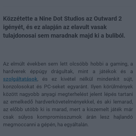
Közzétette a Nine Dot Studios az Outward 2
igényét, és ez alapján az elavult vasak
tulajdonosai sem maradnak majd ki a buliból.
Loaded
:
Unmute
21.86%
Az elmúlt években sem lett olcsóbb hobbi a gaming, a
hardverek éppúgy drágultak, mint a játékok és a
szolgáltatások
, és ez kivétel nélkül mindenkit sújt,
konzolosokat és PC-seket egyaránt. Ilyen körülmények
között nagyobb anyagi megterhelést jelent lépés tartani
az emelkedő hardverkövetelményekkel, és aki lemarad,
az előbb utóbb ki is marad, mert a kiszemelt játék már
csak súlyos kompromisszumok árán lesz hajlandó
megmoccanni a gépén, ha egyáltalán.