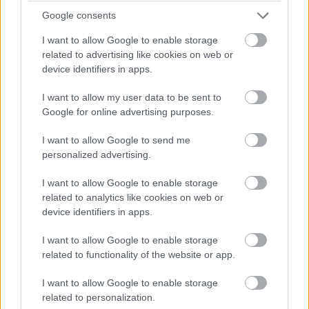
egy külön vállalatba, amely Fellowship Entertainment
Google consents
néven működik majd tovább. Az új céghez kerül többek
I want to allow Google to enable storage
között A Gyűrűk Ura, A Hobbit, a Tomb Raider, a
related to advertising like cookies on web or
Kingdom Come: Deliverance és számos más jelentős IP
device identifiers in apps.
is. A Fellowship Entertainment várhatóan 2027-ben lép
I want to allow my user data to be sent to
tőzsdére a Nasdaq Stockholm piacán, méghozzá
Google for online advertising purposes.
tudatos időzítéssel, mert az Embracer szerint abban az
évben különösen erős tartalmi felhozatal érkezik ezekből
I want to allow Google to send me
a franchise-okból.
personalized advertising.
I want to allow Google to enable storage
related to analytics like cookies on web or
device identifiers in apps.
A tervek között szerepel például a Prime Video új
Tomb
Raider-sorozata
Sophie Turner főszereplésével, amelyet
I want to allow Google to enable storage
2027 elejére várnak, ha minden terv szerint alakul, két
related to functionality of the website or app.
Tomb Raider-játék fogja majd közre a
Tomb Raider:
I want to allow Google to enable storage
Legacy of Atlantis
és a Tomb Raider: Catalyst képében.
related to personalization.
Az előbbi még idén megjelenik, az utóbbi jövőre követi.