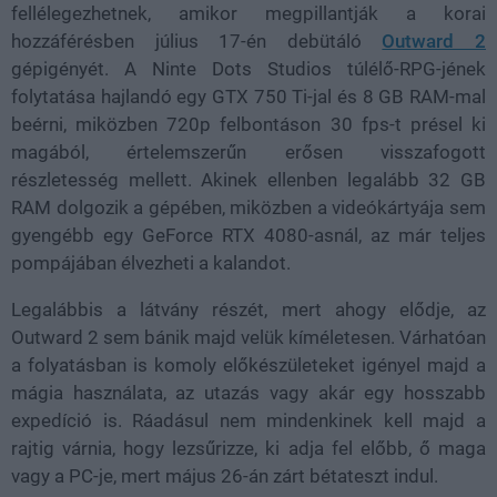
fellélegezhetnek, amikor megpillantják a korai
hozzáférésben július 17-én debütáló
Outward 2
gépigényét. A Ninte Dots Studios túlélő-RPG-jének
folytatása hajlandó egy GTX 750 Ti-jal és 8 GB RAM-mal
beérni, miközben 720p felbontáson 30 fps-t présel ki
magából, értelemszerűn erősen visszafogott
részletesség mellett. Akinek ellenben legalább 32 GB
RAM dolgozik a gépében, miközben a videókártyája sem
gyengébb egy GeForce RTX 4080-asnál, az már teljes
pompájában élvezheti a kalandot.
Legalábbis a látvány részét, mert ahogy elődje, az
Outward 2 sem bánik majd velük kíméletesen. Várhatóan
a folyatásban is komoly előkészületeket igényel majd a
mágia használata, az utazás vagy akár egy hosszabb
expedíció is. Ráadásul nem mindenkinek kell majd a
rajtig várnia, hogy lezsűrizze, ki adja fel előbb, ő maga
vagy a PC-je, mert május 26-án zárt bétateszt indul.