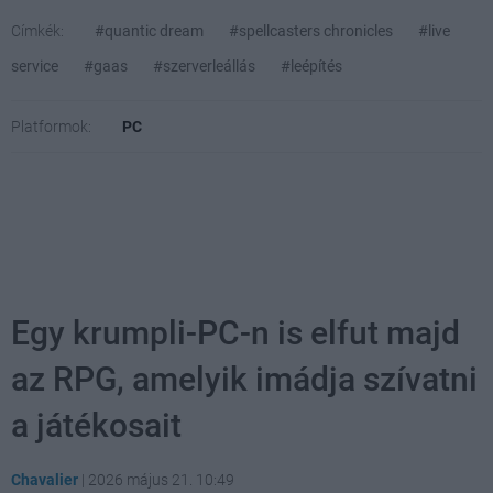
Címkék:
#quantic dream
#spellcasters chronicles
#live
service
#gaas
#szerverleállás
#leépítés
Platformok:
PC
Egy krumpli-PC-n is elfut majd
az RPG, amelyik imádja szívatni
a játékosait
Chavalier
|
2026 május 21. 10:49