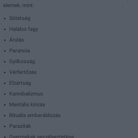
elemek, mint:
Sötétség
Halálos fagy
Árulás
Paranoia
Gyilkosság
Vérfertőzés
Elzártság
Kannibalizmus
Mentális kínzás
Rituális emberáldozás
Paraziták
Gyermekek veszélyeztetése