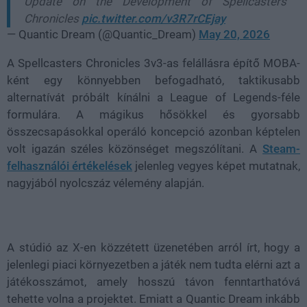
Update on the Development of Spellcasters
Chronicles
pic.twitter.com/v3R7rCEjay
— Quantic Dream (@Quantic_Dream)
May 20, 2026
A Spellcasters Chronicles 3v3-as felállásra építő MOBA-
ként egy könnyebben befogadható, taktikusabb
alternatívát próbált kínálni a League of Legends-féle
formulára. A mágikus hősökkel és gyorsabb
összecsapásokkal operáló koncepció azonban képtelen
volt igazán széles közönséget megszólítani. A
Steam-
felhasználói értékelések
jelenleg vegyes képet mutatnak,
nagyjából nyolcszáz vélemény alapján.
A stúdió az X-en közzétett üzenetében arról írt, hogy a
jelenlegi piaci környezetben a játék nem tudta elérni azt a
játékosszámot, amely hosszú távon fenntarthatóvá
tehette volna a projektet. Emiatt a Quantic Dream inkább