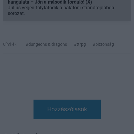
hangulata – Jön a második forduló! (X)
Július végén folytatódik a balatoni strandröplabda-
sorozat.
Címkék:
#dungeons & dragons
#ttrpg
#biztonság
Hozzászólások