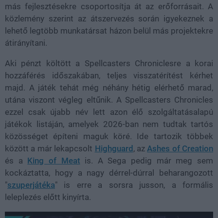
más fejlesztésekre csoportosítja át az erőforrásait. A
közlemény szerint az átszervezés során igyekeznek a
lehető legtöbb munkatársat házon belül más projektekre
átirányítani.
Aki pénzt költött a Spellcasters Chroniclesre a korai
hozzáférés időszakában, teljes visszatérítést kérhet
majd. A játék tehát még néhány hétig elérhető marad,
utána viszont végleg eltűnik. A Spellcasters Chronicles
ezzel csak újabb név lett azon élő szolgáltatásalapú
játékok listáján, amelyek 2026-ban nem tudtak tartós
közösséget építeni maguk köré. Ide tartozik többek
között a már lekapcsolt
Highguard
, az
Ashes of Creation
és a
King of Meat
is. A Sega pedig már meg sem
kockáztatta, hogy a nagy dérrel-dúrral beharangozott
"
szuperjátéka
" is erre a sorsra jusson, a formális
leleplezés előtt kinyírta.