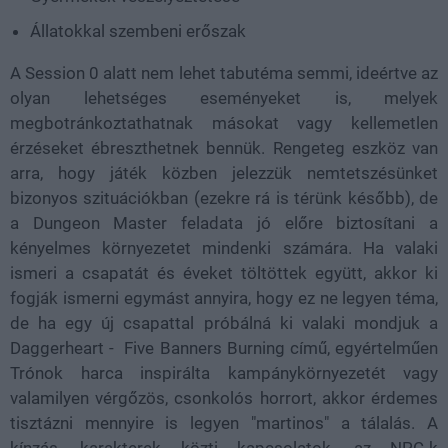
Állatokkal szembeni erőszak
A Session 0 alatt nem lehet tabutéma semmi, ideértve az
olyan lehetséges eseményeket is, melyek
megbotránkoztathatnak másokat vagy kellemetlen
érzéseket ébreszthetnek bennük. Rengeteg eszköz van
arra, hogy játék közben jelezzük nemtetszésünket
bizonyos szituációkban (ezekre rá is térünk később), de
a Dungeon Master feladata jó előre biztosítani a
kényelmes környezetet mindenki számára. Ha valaki
ismeri a csapatát és éveket töltöttek együtt, akkor ki
fogják ismerni egymást annyira, hogy ez ne legyen téma,
de ha egy új csapattal próbálná ki valaki mondjuk a
Daggerheart - Five Banners Burning című, egyértelműen
Trónok harca inspirálta kampánykörnyezetét vagy
valamilyen vérgőzös, csonkolós horrort, akkor érdemes
tisztázni mennyire is legyen "martinos" a tálalás. A
kínzás, karakterek közti kapcsolatok, az NPC-k