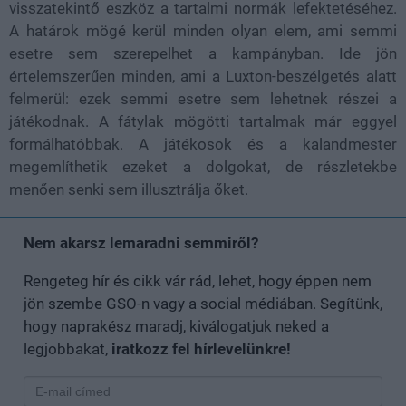
visszatekintő eszköz a tartalmi normák lefektetéséhez.
A határok mögé kerül minden olyan elem, ami semmi
esetre sem szerepelhet a kampányban. Ide jön
értelemszerűen minden, ami a Luxton-beszélgetés alatt
felmerül: ezek semmi esetre sem lehetnek részei a
játékodnak. A fátylak mögötti tartalmak már eggyel
formálhatóbbak. A játékosok és a kalandmester
megemlíthetik ezeket a dolgokat, de részletekbe
menően senki sem illusztrálja őket.
Nem akarsz lemaradni semmiről?
Rengeteg hír és cikk vár rád, lehet, hogy éppen nem
jön szembe GSO-n vagy a social médiában. Segítünk,
hogy naprakész maradj, kiválogatjuk neked a
legjobbakat,
iratkozz fel hírlevelünkre!