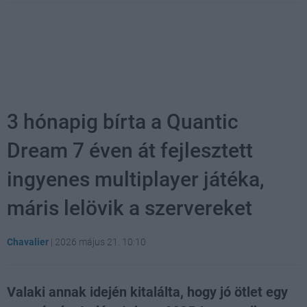
3 hónapig bírta a Quantic
Dream 7 éven át fejlesztett
ingyenes multiplayer játéka,
máris lelövik a szervereket
Chavalier
|
2026 május 21. 10:10
Valaki annak idején kitalálta, hogy jó ötlet egy