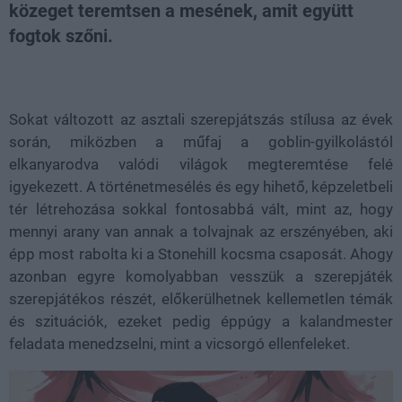
közeget teremtsen a mesének, amit együtt
fogtok szőni.
Loaded
:
Unmute
39.94%
Sokat változott az asztali szerepjátszás stílusa az évek
során, miközben a műfaj a goblin-gyilkolástól
elkanyarodva valódi világok megteremtése felé
igyekezett. A történetmesélés és egy hihető, képzeletbeli
tér létrehozása sokkal fontosabbá vált, mint az, hogy
mennyi arany van annak a tolvajnak az erszényében, aki
épp most rabolta ki a Stonehill kocsma csaposát. Ahogy
azonban egyre komolyabban vesszük a szerepjáték
szerepjátékos részét, előkerülhetnek kellemetlen témák
és szituációk, ezeket pedig éppúgy a kalandmester
feladata menedzselni, mint a vicsorgó ellenfeleket.