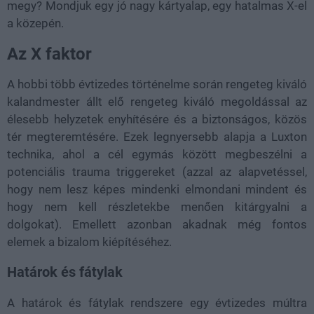
megy? Mondjuk egy jó nagy kártyalap, egy hatalmas X-el
a közepén.
Az X faktor
A hobbi több évtizedes történelme során rengeteg kiváló
kalandmester állt elő rengeteg kiváló megoldással az
élesebb helyzetek enyhítésére és a biztonságos, közös
tér megteremtésére. Ezek legnyersebb alapja a Luxton
technika, ahol a cél egymás között megbeszélni a
potenciális trauma triggereket (azzal az alapvetéssel,
hogy nem lesz képes mindenki elmondani mindent és
hogy nem kell részletekbe menően kitárgyalni a
dolgokat). Emellett azonban akadnak még fontos
elemek a bizalom kiépítéséhez.
Határok és fátylak
A határok és fátylak rendszere egy évtizedes múltra