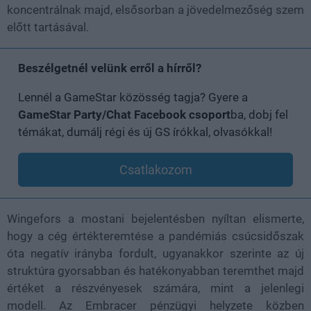
koncentrálnak majd, elsősorban a jövedelmezőség szem
előtt tartásával.
Beszélgetnél velünk erről a hírről?
Lennél a GameStar közösség tagja? Gyere a
GameStar Party/Chat Facebook csoport
ba, dobj fel
témákat, dumálj régi és új GS írókkal, olvasókkal!
Csatlakozom
Wingefors a mostani bejelentésben nyíltan elismerte,
hogy a cég értékteremtése a pandémiás csúcsidőszak
óta negatív irányba fordult, ugyanakkor szerinte az új
struktúra gyorsabban és hatékonyabban teremthet majd
értéket a részvényesek számára, mint a jelenlegi
modell. Az Embracer pénzügyi helyzete közben