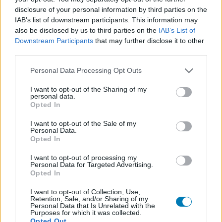
disclosure of your personal information by third parties on the
IAB’s list of downstream participants. This information may
Címkék:
#marvel
#secret wars
#marvel multiverse role-
also be disclosed by us to third parties on the
IAB’s List of
Downstream Participants
that may further disclose it to other
playing game
#doctor doom
#god emperor doom
third parties.
#battleworld
#asztali szerepjáték
#ttrpg
#fantasztikus
Please note that this website/app uses one or more Google
Personal Data Processing Opt Outs
négyes
#a galaxis őrzői
#képregény
#marvel comics
services and may gather and store information including but
not limited to your visit or usage behaviour. You may click to
I want to opt-out of the Sharing of my
personal data.
grant or deny consent to Google and its third-party tags to
Opted In
use your data for below specified purposes in below Google
consent section.
I want to opt-out of the Sale of my
Personal Data.
Opted In
I want to opt-out of processing my
Personal Data for Targeted Advertising.
Opted In
Hozzászólások
I want to opt-out of Collection, Use,
Retention, Sale, and/or Sharing of my
Personal Data that Is Unrelated with the
Purposes for which it was collected.
Opted Out