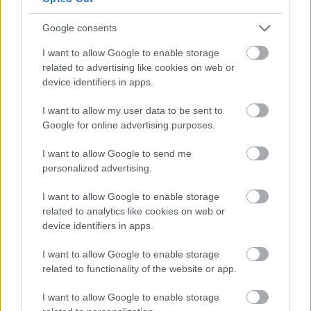
Hiába szeretik a kritikusok,
Google consents
gyengén rajtolt az utolsó
I want to allow Google to enable storage
Jackass-film
related to advertising like cookies on web or
device identifiers in apps.
Csirke
|
2026 június 29. 16:02
I want to allow my user data to be sent to
Google for online advertising purposes.
I want to allow Google to send me
A Best and Last a franchise legrosszabb
personalized advertising.
nyitását hozta.
I want to allow Google to enable storage
Loaded
:
Unmute
21.86%
related to analytics like cookies on web or
device identifiers in apps.
A Jackass: Best and Last elvileg nagy búcsúként
I want to allow Google to enable storage
érkezett a mozikba, de a nézők egyelőre nem rohanták
related to functionality of the website or app.
meg érte a vetítőtermeket. Johnny Knoxville, Steve-O és
a többiek utolsónak szánt nagy filmes köre Észak-
I want to allow Google to enable storage
Amerikában 8,4 millió dollárral nyitott, ami a Jackass-