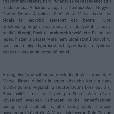
csapatmanővereket, harci ruhákat és képességeket ad a
rendszerhez. A leírás alapján a Fantasztikus Négyes,
Doctor Doom, A galaxis őrzői és a Marvel kozmikus
oldala is nagyobb szerepet kap benne. Külön
érdekesség, hogy a bővítmény új szabályokat is hoz a
rendkívüli erejű, Rank X karakterek kezelésére. Ez logikus
lépés, hiszen a Secret Wars nem utcai szintű bunyókról
szól, hanem olyan figurákról és helyzetekről, amelyekben
egész univerzumok sorsa dőlhet el.
A megjelenés időzítése sem véletlenül tűnik erősnek. A
Marvel filmes oldalán is egyre közelebb kerül a nagy
multiverzumos végjáték, a Doctor Doom köré épülő új
Bosszúállók-filmek miatt pedig a Secret Wars név a
következő években várhatóan sokkal ismerősebben
cseng majd azoknak is, akik eddig csak a mozis
univerzumot követték. A Marvel Multiverse Role-Playing