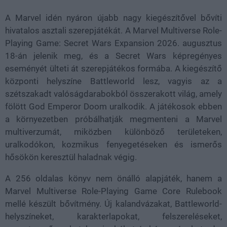
A Marvel idén nyáron újabb nagy kiegészítővel bővíti
hivatalos asztali szerepjátékát. A Marvel Multiverse Role-
Playing Game: Secret Wars Expansion 2026. augusztus
18-án jelenik meg, és a Secret Wars képregényes
eseményét ülteti át szerepjátékos formába. A kiegészítő
központi helyszíne Battleworld lesz, vagyis az a
szétszakadt valóságdarabokból összerakott világ, amely
fölött God Emperor Doom uralkodik. A játékosok ebben
a környezetben próbálhatják megmenteni a Marvel
multiverzumát, miközben különböző területeken,
uralkodókon, kozmikus fenyegetéseken és ismerős
hősökön keresztül haladnak végig.
A 256 oldalas könyv nem önálló alapjáték, hanem a
Marvel Multiverse Role-Playing Game Core Rulebook
mellé készült bővítmény. Új kalandvázakat, Battleworld-
helyszíneket, karakterlapokat, felszereléseket,