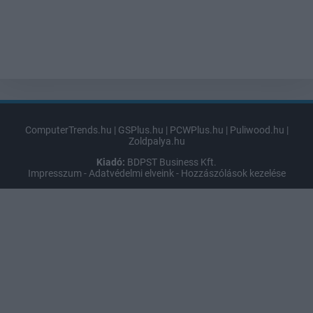
ComputerTrends.hu
|
GSPlus.hu
|
PCWPlus.hu
|
Puliwood.hu
|
Zoldpalya.hu
Kiadó:
BDPST Business Kft.
Impresszum
-
Adatvédelmi elveink
-
Hozzászólások kezelése