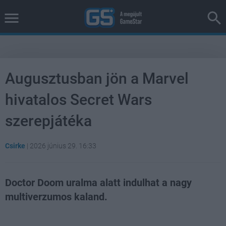
Augusztusban jön a Marvel
hivatalos Secret Wars
szerepjátéka
Csirke
|
2026 június 29. 16:33
Doctor Doom uralma alatt indulhat a nagy
multiverzumos kaland.
Loaded
:
Unmute
38.30%