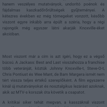
hanem veszélyes mutatványok, undorító poénok és
fájdalmas kaszkadőrőrültségek gyűjteményei. A
kétezres években ez még tömegeket vonzott, később
viszont egyre inkább arra épült a széria, hogy a régi
rajongók még egyszer látni akarják Knoxville-éket
akcióban.
Most viszont már a cím is azt ígéri, hogy ez a végső
búcsú. A Jackass: Best and Last visszahozza a franchise
több veteránját, köztük Johnny Knoxville-t, Steve-O-t,
Chris Pontiust és Wee Mant, de Bam Margera ismét nem
tért vissza teljes értékű szereplőként. A film egyszerre
kínál új mutatványokat és nosztalgikus lezárást azoknak,
akik az MTV-s korszak óta követik a csapatot.
A kritikai siker tehát megvan, a kasszáknál viszont