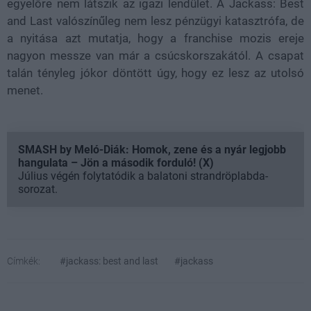
egyelőre nem látszik az igazi lendület. A Jackass: Best
and Last valószínűleg nem lesz pénzügyi katasztrófa, de
a nyitása azt mutatja, hogy a franchise mozis ereje
nagyon messze van már a csúcskorszakától. A csapat
talán tényleg jókor döntött úgy, hogy ez lesz az utolsó
menet.
SMASH by Meló-Diák: Homok, zene és a nyár legjobb
hangulata – Jön a második forduló! (X)
Július végén folytatódik a balatoni strandröplabda-
sorozat.
Címkék:
#jackass: best and last
#jackass