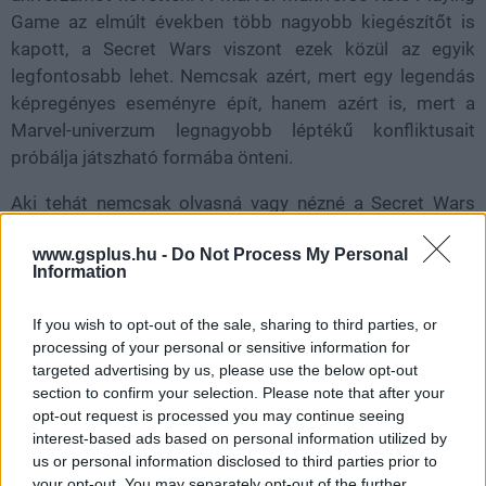
Game az elmúlt években több nagyobb kiegészítőt is
kapott, a Secret Wars viszont ezek közül az egyik
legfontosabb lehet. Nemcsak azért, mert egy legendás
képregényes eseményre épít, hanem azért is, mert a
Marvel-univerzum legnagyobb léptékű konfliktusait
próbálja játszható formába önteni.
Aki tehát nemcsak olvasná vagy nézné a Secret Wars
történetét, hanem saját hősökkel vagy ismert Marvel-
www.gsplus.hu -
Do Not Process My Personal
karakterekkel játszaná végig, annak augusztusban
Information
érdemes figyelnie erre a kiadványra.
If you wish to opt-out of the sale, sharing to third parties, or
processing of your personal or sensitive information for
targeted advertising by us, please use the below opt-out
SMASH by Meló-Diák: Homok, zene és a nyár legjobb
section to confirm your selection. Please note that after your
hangulata – Jön a második forduló! (X)
opt-out request is processed you may continue seeing
Július végén folytatódik a balatoni strandröplabda-
sorozat.
interest-based ads based on personal information utilized by
us or personal information disclosed to third parties prior to
your opt-out. You may separately opt-out of the further