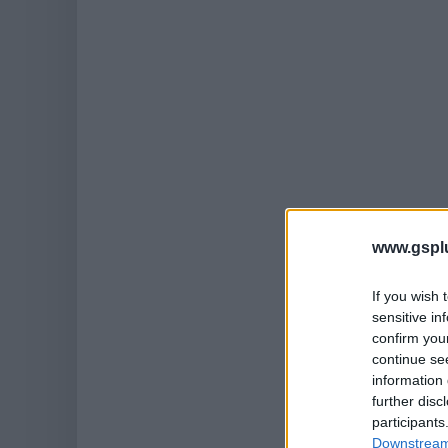
www.gspl
If you wish 
sensitive in
confirm you
continue se
information 
further disc
participants
Downstream 