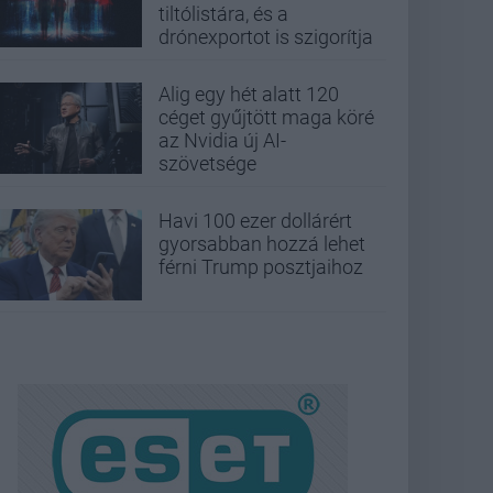
tiltólistára, és a
drónexportot is szigorítja
Alig egy hét alatt 120
céget gyűjtött maga köré
az Nvidia új AI-
szövetsége
Havi 100 ezer dollárért
gyorsabban hozzá lehet
férni Trump posztjaihoz