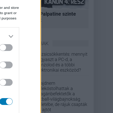
er and store
to grant or
A korszak, amikor Palpatine szinte
ed purposes
bármit megtehetett
LEGOLVASOTTABBAK
Rezsicsökkentés: mennyit
fogyaszt a PC-d, a
konzolod és a többi
elektronikai eszközöd?
Majdnem
belekóstolhattak a
magánbefektetők a
futball-világbajnokság
üzletébe, de rájuk csapták
az ajtót