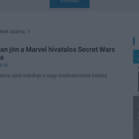
Keresés
atok száma: 1
n jön a Marvel hivatalos Secret Wars
ka
6:33
lma alatt indulhat a nagy multiverzumos kaland.