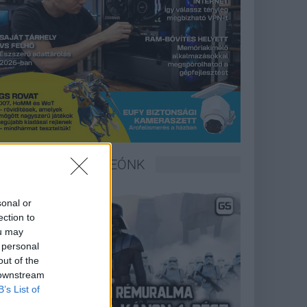
LEGFRISSEBB VIDEÓNK
sonal or
ection to
ou may
 personal
out of the
 downstream
B’s List of