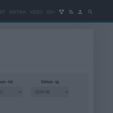
RT
KRITIKA
VIDEÓ
GS+
um -tól
Dátum -ig