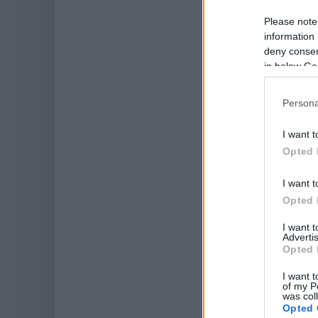
Please note
information 
deny consent
in below Go
Persona
I want t
Opted 
I want t
Opted 
I want 
Advertis
Opted 
I want t
of my P
was col
Opted 