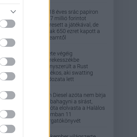
A 18 éves srác papíron
437 millió forintot
keresett a játékával, de
csak 650 ezret kapott a
Steamtől
Élete végéig
kerekesszékbe
kényszerült a Rust
játékos, aki swatting
áldozata lett
Vin Diesel azóta nem bírja
abbahagyni a sírást,
mióta elolvasta a Halálos
iramban 11
forgatókönyvét
Pókember világszerte