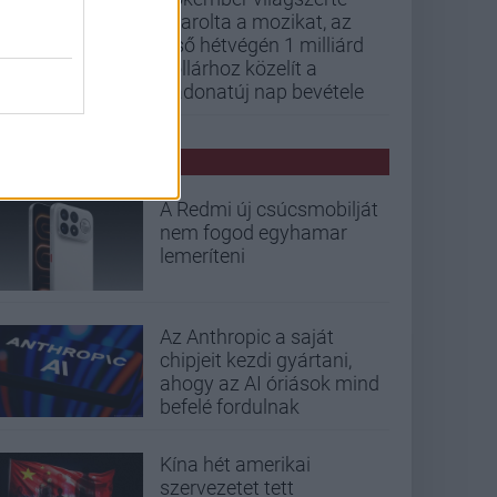
letarolta a mozikat, az
első hétvégén 1 milliárd
dollárhoz közelít a
Vadonatúj nap bevétele
PCW HÍREK
A Redmi új csúcsmobilját
nem fogod egyhamar
lemeríteni
Az Anthropic a saját
chipjeit kezdi gyártani,
ahogy az AI óriások mind
befelé fordulnak
Kína hét amerikai
szervezetet tett