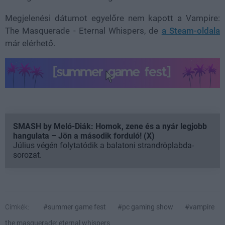
Megjelenési dátumot egyelőre nem kapott a Vampire:
The Masquerade - Eternal Whispers, de
a Steam-oldala
már elérhető.
SMASH by Meló-Diák: Homok, zene és a nyár legjobb
hangulata – Jön a második forduló! (X)
Július végén folytatódik a balatoni strandröplabda-
sorozat.
Címkék:
#summer game fest
#pc gaming show
#vampire
the masquerade: eternal whispers