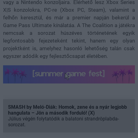
vagy a Nintendo konzoljaira. Elérhető lesz Xbox Series
X|S konzolokra, PC-re (Xbox PC, Steam), valamint a
felhőn keresztül, és már a premier napján bekerül a
Game Pass Ultimate kínálatáa. A The Coalition a játékra
nemcsak a sorozat húszéves történetének egyik
legfontosabb fejezeteként tekint, hanem egy olyan
projektként is, amelyhez hasonló lehetőség talán csak
egyszer adódik egy fejlesztőcsapat életében.
SMASH by Meló-Diák: Homok, zene és a nyár legjobb
hangulata – Jön a második forduló! (X)
Július végén folytatódik a balatoni strandröplabda-
sorozat.