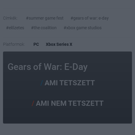
Címkék:
#summer game fest
#gears of war: e-day
#előzetes
#the coalition
#xbox game studios
Platformok:
PC
Xbox Series X
Gears of War: E-Day
AMI TETSZETT
AMI NEM TETSZETT