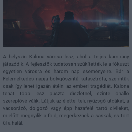
A helyszín Kalona városa lesz, ahol a teljes kampány
játszódik. A fejlesztők tudatosan szűkítették le a fókuszt
egyetlen városra és három nap eseményeire. Bár a
Felemelkedés napja bolygószintű katasztrófa, szerintük
csak így lehet igazán átélni az emberi tragédiát. Kalona
tehát több lesz puszta díszletnél, szinte önálló
szereplővé válik. Látjuk az élettel teli, nyüzsgő utcákat, a
vacsorázó, dolgozó vagy épp hazafelé tartó civileket,
mielőtt megnyílik a föld, megérkeznek a sáskák, és tort
ül a halál.