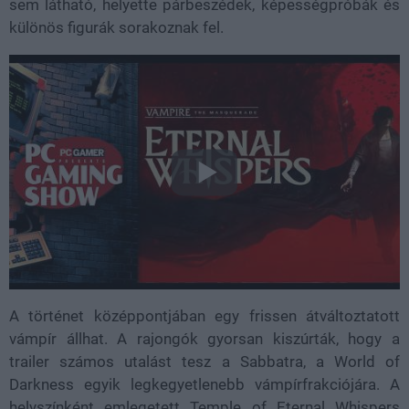
sem látható, helyette párbeszédek, képességpróbák és
különös figurák sorakoznak fel.
A történet középpontjában egy frissen átváltoztatott
vámpír állhat. A rajongók gyorsan kiszúrták, hogy a
trailer számos utalást tesz a Sabbatra, a World of
Darkness egyik legkegyetlenebb vámpírfrakciójára. A
helyszínként emlegetett Temple of Eternal Whispers