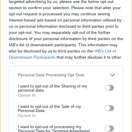
targeted advertising by us, please use the below opt-out
sorozat történetében először ugrani is lehet majd, és
section to confirm your selection. Please note that after your
összességében sokkal természetesebbnek hatnak a
opt-out request is processed you may continue seeing
mozgásanimációk. Mindez jóval vertikálisabb
interest-based ads based on personal information utilized by
pályatervezést tesz lehetővé, így a harcok tetőkön,
us or personal information disclosed to third parties prior to
erkélyeken és romos épületek különböző szintjein is
your opt-out. You may separately opt-out of the further
zajlanak majd.
disclosure of your personal information by third parties on the
IAB’s list of downstream participants. This information may
also be disclosed by us to third parties on the
IAB’s List of
Downstream Participants
that may further disclose it to other
third parties.
Please note that this website/app uses one or more Google
Personal Data Processing Opt Outs
services and may gather and store information including but
not limited to your visit or usage behaviour. You may click to
I want to opt-out of the Sharing of my
personal data.
grant or deny consent to Google and its third-party tags to
Opted In
use your data for below specified purposes in below Google
consent section.
I want to opt-out of the Sale of my
Personal Data.
Opted In
I want to opt-out of processing my
Visszatérnek az ún. E-hole-ok is, amelyekből a Locustok
Personal Data for Targeted Advertising.