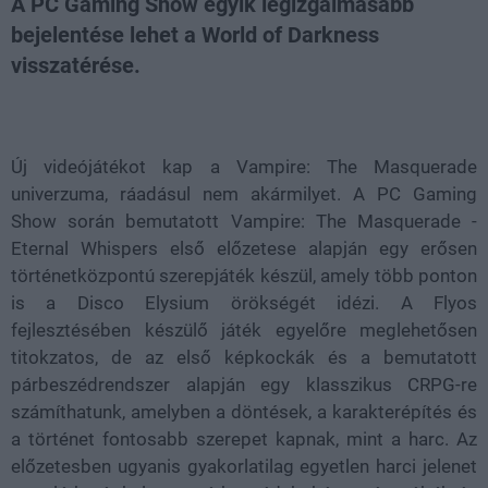
A PC Gaming Show egyik legizgalmasabb
bejelentése lehet a World of Darkness
visszatérése.
Loaded
:
Unmute
21.86%
Új videójátékot kap a Vampire: The Masquerade
univerzuma, ráadásul nem akármilyet. A PC Gaming
Show során bemutatott Vampire: The Masquerade -
Eternal Whispers első előzetese alapján egy erősen
történetközpontú szerepjáték készül, amely több ponton
is a Disco Elysium örökségét idézi. A Flyos
fejlesztésében készülő játék egyelőre meglehetősen
titokzatos, de az első képkockák és a bemutatott
párbeszédrendszer alapján egy klasszikus CRPG-re
számíthatunk, amelyben a döntések, a karakterépítés és
a történet fontosabb szerepet kapnak, mint a harc. Az
előzetesben ugyanis gyakorlatilag egyetlen harci jelenet