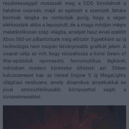
részletességgel mutassák meg a COG birodalmát a
hatalma csúcsán, majd az egészet a szemünk láttára
borítsák lángba és rombolják porig, hogy a végén
elérkezzünk abba a lepusztult, de a maga módján mégis
melankolikusan szép világba, amelyet húsz évvel ezelőtt
Xbox 360-on pillantottunk meg először. Egyébként az új
technológia nem csupán látványosabb grafikát jelent. A
csapat célja az volt, hogy visszahozza a korai Gears of
War-epizódok nyomasztó, horrorisztikus légkörét,
miközben modern köntösbe öltözteti azt. Ebben
kulcsszerepet kap az Unreal Engine 5 új MegaLights
világítási rendszere, amely dinamikus árnyékokkal és
jóval atmoszférikusabb környezettel segíti a
történetmesélést.