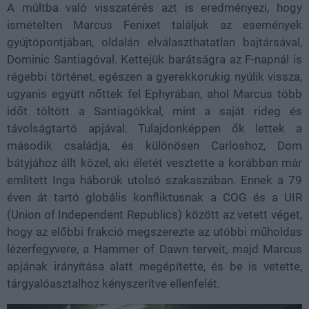
A múltba való visszatérés azt is eredményezi, hogy
ismételten Marcus Fenixet találjuk az események
gyújtópontjában, oldalán elválaszthatatlan bajtársával,
Dominic Santiagóval. Kettejük barátságra az F-napnál is
régebbi történet, egészen a gyerekkorukig nyúlik vissza,
ugyanis együtt nőttek fel Ephyrában, ahol Marcus több
időt töltött a Santiagókkal, mint a saját rideg és
távolságtartó apjával. Tulajdonképpen ők lettek a
második családja, és különösen Carloshoz, Dom
bátyjához állt közel, aki életét vesztette a korábban már
említett Inga háborúk utolsó szakaszában. Ennek a 79
éven át tartó globális konfliktusnak a COG és a UIR
(Union of Independent Republics) között az vetett véget,
hogy az előbbi frakció megszerezte az utóbbi műholdas
lézerfegyvere, a Hammer of Dawn terveit, majd Marcus
apjának irányítása alatt megépítette, és be is vetette,
tárgyalóasztalhoz kényszerítve ellenfelét.