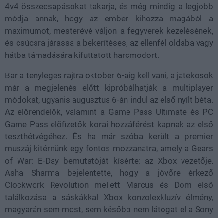
4v4 összecsapásokat takarja, és még mindig a legjobb
módja annak, hogy az ember kihozza magából a
maximumot, mesterévé váljon a fegyverek kezelésének,
és csúcsra járassa a bekerítéses, az ellenfél oldaba vagy
hátba támadására kifuttatott harcmodort.
Bár a tényleges rajtra október 6-áig kell váni, a játékosok
már a megjelenés előtt kipróbálhatják a multiplayer
módokat, ugyanis augusztus 6-án indul az első nyílt béta.
Az előrendelők, valamint a Game Pass Ultimate és PC
Game Pass előfizetők korai hozzáférést kapnak az első
teszthétvégéhez. És ha már szóba került a premier
muszáj kitérnünk egy fontos mozzanatra, amely a Gears
of War: E-Day bemutatóját kísérte: az Xbox vezetője,
Asha Sharma bejelentette, hogy a jövőre érkező
Clockwork Revolution mellett Marcus és Dom első
találkozása a sáskákkal Xbox konzolexkluzív élmény,
magyarán sem most, sem később nem látogat el a Sony