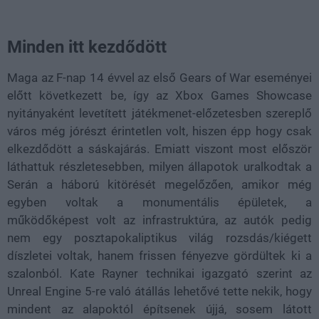
Minden itt kezdődött
Maga az F-nap 14 évvel az első Gears of War eseményei
előtt következett be, így az Xbox Games Showcase
nyitányaként levetített játékmenet-előzetesben szereplő
város még jórészt érintetlen volt, hiszen épp hogy csak
elkezdődött a sáskajárás. Emiatt viszont most először
láthattuk részletesebben, milyen állapotok uralkodtak a
Serán a háború kitörését megelőzően, amikor még
egyben voltak a monumentális épületek, a
működőképest volt az infrastruktúra, az autók pedig
nem egy posztapokaliptikus világ rozsdás/kiégett
díszletei voltak, hanem frissen fényezve gördültek ki a
szalonból. Kate Rayner technikai igazgató szerint az
Unreal Engine 5-re való átállás lehetővé tette nekik, hogy
mindent az alapoktól építsenek újjá, sosem látott