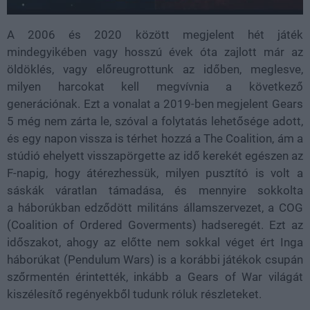
A 2006 és 2020 között megjelent hét játék
mindegyikében vagy hosszú évek óta zajlott már az
öldöklés, vagy előreugrottunk az időben, meglesve,
milyen harcokat kell megvívnia a következő
generációnak. Ezt a vonalat a 2019-ben megjelent Gears
5 még nem zárta le, szóval a folytatás lehetősége adott,
és egy napon vissza is térhet hozzá a The Coalition, ám a
stúdió ehelyett visszapörgette az idő kerekét egészen az
F-napig, hogy átérezhessük, milyen pusztító is volt a
sáskák váratlan támadása, és mennyire sokkolta
a háborúkban edződött militáns államszervezet, a COG
(Coalition of Ordered Goverments) hadseregét. Ezt az
időszakot, ahogy az előtte nem sokkal véget ért Inga
háborúkat (Pendulum Wars) is a korábbi játékok csupán
szőrmentén érintették, inkább a Gears of War világát
kiszélesítő regényekből tudunk róluk részleteket.