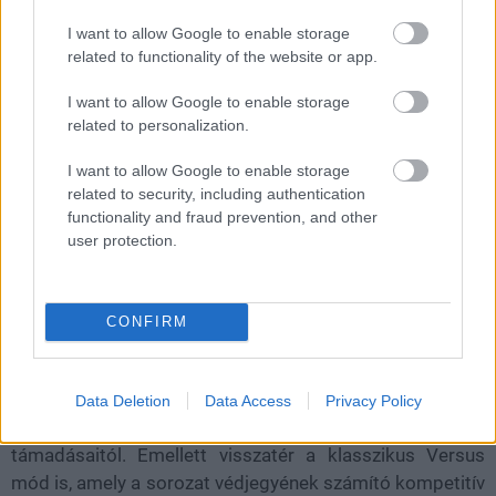
I want to allow Google to enable storage
related to functionality of the website or app.
I want to allow Google to enable storage
related to personalization.
I want to allow Google to enable storage
related to security, including authentication
functionality and fraud prevention, and other
user protection.
Természetesen nem csak a kampányból áll majd a Gears
of War: E- Day élménycsomagja, a The Coalition gondolt
CONFIRM
a többjátékos módok szerelmeseire is. Számukra a
legnagyobb újdonságot a Horde Siege jelentheti,
amelyben tizenkét játékos, három különálló osztagba
Data Deletion
Data Access
Privacy Policy
szerveződve védi Kalona különböző területeit a sáskák
támadásaitól. Emellett visszatér a klasszikus Versus
mód is, amely a sorozat védjegyének számító kompetitív