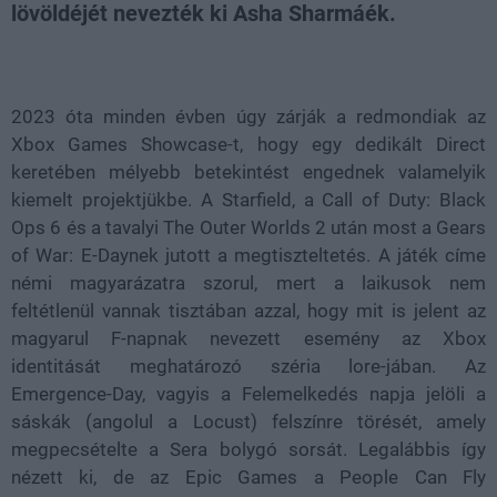
lövöldéjét nevezték ki Asha Sharmáék.
Loaded
:
Unmute
38.26%
2023 óta minden évben úgy zárják a redmondiak az
Xbox Games Showcase-t, hogy egy dedikált Direct
keretében mélyebb betekintést engednek valamelyik
kiemelt projektjükbe. A Starfield, a Call of Duty: Black
Ops 6 és a tavalyi The Outer Worlds 2 után most a Gears
of War: E-Daynek jutott a megtiszteltetés. A játék címe
némi magyarázatra szorul, mert a laikusok nem
feltétlenül vannak tisztában azzal, hogy mit is jelent az
magyarul F-napnak nevezett esemény az Xbox
identitását meghatározó széria lore-jában. Az
Emergence-Day, vagyis a Felemelkedés napja jelöli a
sáskák (angolul a Locust) felszínre törését, amely
megpecsételte a Sera bolygó sorsát. Legalábbis így
nézett ki, de az Epic Games a People Can Fly