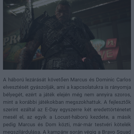
A háború lezárását követően Marcus és Dominic Carlos
elvesztését gyászolják, ami a kapcsolatukra is rányomja
bélyegét, ezért a játék elején még nem annyira szoros,
mint a korábbi játékokban megszokhattuk. A fejlesztők
szerint ezáltal az E-Day egyszerre két eredettörténetet
mesél el, az egyik a Locust-háború kezdete, a másik
pedig Marcus és Dom közti, már-már testvéri kötelék
megszilárdulása. A kampány során végig a Bravo Squad