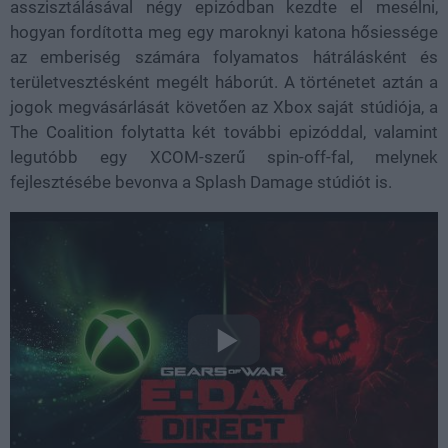
asszisztálásával négy epizódban kezdte el mesélni,
hogyan fordította meg egy maroknyi katona hősiessége
az emberiség számára folyamatos hátrálásként és
területvesztésként megélt háborút. A történetet aztán a
jogok megvásárlását követően az Xbox saját stúdiója, a
The Coalition folytatta két további epizóddal, valamint
legutóbb egy XCOM-szerű spin-off-fal, melynek
fejlesztésébe bevonva a Splash Damage stúdiót is.