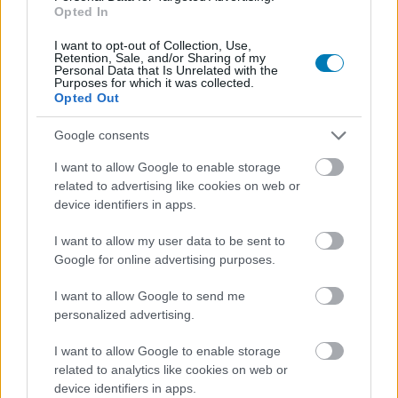
törnek elő a föld alól, és ahogy korrábban, úgy most sem
Opted In
csak látványos elemek lesznek, hanem a harcok taktikai
I want to opt-out of Collection, Use,
részét is képezik. A megfelelő helyre dobott gránáttal
Retention, Sale, and/or Sharing of my
Personal Data that Is Unrelated with the
például lezárhatók ezek a nyílások, és ha ezt időben
Purposes for which it was collected.
Opted Out
megtesszük, kevesebb ellenféllel kell megküzdenünk.
Emellett a környezet rombolhatósága is nagyobb
Google consents
hangsúlyt kap, így a folyamatos amortiziációna kitett
fedezékek megsemmisülhetnek a harcok során.
I want to allow Google to enable storage
related to advertising like cookies on web or
A fegyverarzenál több új eszközzel bővül. A klasszikus
device identifiers in apps.
Gnasher és Longshot mellett érkezik a Gut Puncher nevű
I want to allow my user data to be sent to
gránátvető, amely irányított robbantásra képes, valamint
Google for online advertising purposes.
az Incinerator, egy Imulsion-alapú sörétes puska, amely
szó szerint megolvasztja az ellenfeleket. A játék emellett
I want to allow Google to send me
megmutatja az ikonikus láncfűrészes Lancer születését
personalized advertising.
is, amelyet a katonák rögtönöznek a harctéren az invázió
I want to allow Google to enable storage
első napjaiban.
related to analytics like cookies on web or
device identifiers in apps.