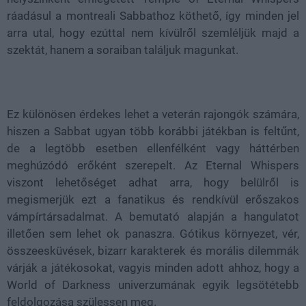
ráadásul a montreali Sabbathoz köthető, így minden jel
arra utal, hogy ezúttal nem kívülről szemléljük majd a
szektát, hanem a soraiban találjuk magunkat.
Ez különösen érdekes lehet a veterán rajongók számára,
hiszen a Sabbat ugyan több korábbi játékban is feltűnt,
de a legtöbb esetben ellenfélként vagy háttérben
meghúzódó erőként szerepelt. Az Eternal Whispers
viszont lehetőséget adhat arra, hogy belülről is
megismerjük ezt a fanatikus és rendkívül erőszakos
vámpírtársadalmat. A bemutató alapján a hangulatot
illetően sem lehet ok panaszra. Gótikus környezet, vér,
összeesküvések, bizarr karakterek és morális dilemmák
várják a játékosokat, vagyis minden adott ahhoz, hogy a
World of Darkness univerzumának egyik legsötétebb
feldolgozása szülessen meg.