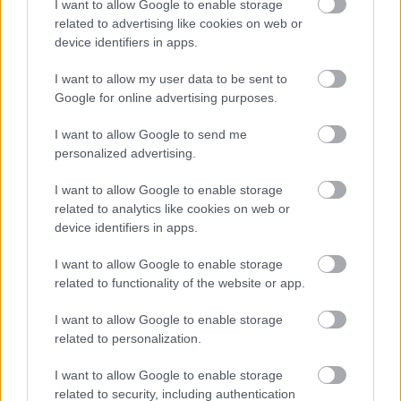
I want to allow Google to enable storage
related to advertising like cookies on web or
device identifiers in apps.
I want to allow my user data to be sent to
Google for online advertising purposes.
I want to allow Google to send me
personalized advertising.
I want to allow Google to enable storage
related to analytics like cookies on web or
device identifiers in apps.
Kannibál vidámparkot építhetünk a My Cannibal
Familyben
I want to allow Google to enable storage
Summer Game Fest
| 2026.06.11 11:35
related to functionality of the website or app.
A morbid szimulátorban a vendégek jelentik a vacsorát.
I want to allow Google to enable storage
related to personalization.
I want to allow Google to enable storage
related to security, including authentication