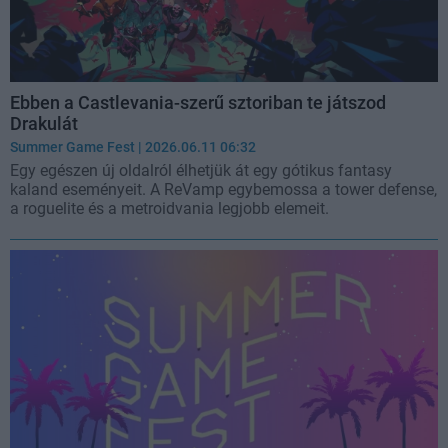
Ebben a Castlevania-szerű sztoriban te játszod
Drakulát
Summer Game Fest
| 2026.06.11 06:32
Egy egészen új oldalról élhetjük át egy gótikus fantasy
kaland eseményeit. A ReVamp egybemossa a tower defense,
a roguelite és a metroidvania legjobb elemeit.