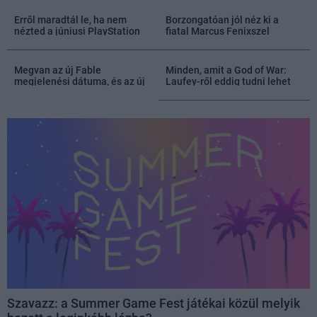
Erről maradtál le, ha nem
Borzongatóan jól néz ki a
nézted a júniusi PlayStation
fiatal Marcus Fenixszel
State of Play műsorát
támadó Gears of War: E-Day,
ami NEM jön PlayStation 5-re
Megvan az új Fable
Minden, amit a God of War:
megjelenési dátuma, és az új
Laufey-ről eddig tudni lehet
trailer alapján komorabb lesz,
mint gondoltuk
Szavazz: a Summer Game Fest játékai közül melyik