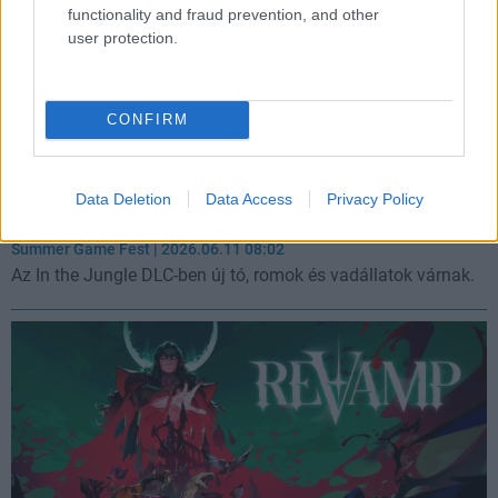
functionality and fraud prevention, and other
user protection.
CONFIRM
A Dave the Diver élőszereplős előzetessel megy
Data Deletion
Data Access
Privacy Policy
dzsungelbe
Summer Game Fest
| 2026.06.11 08:02
Az In the Jungle DLC-ben új tó, romok és vadállatok várnak.