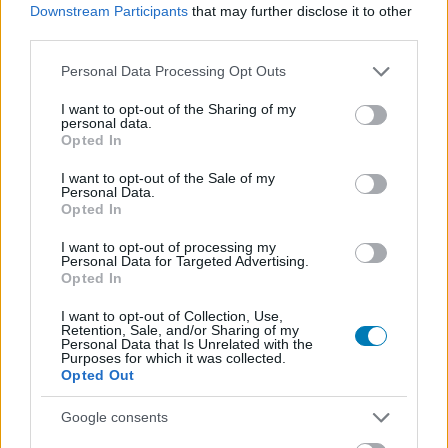
Downstream Participants
that may further disclose it to other
third parties.
Please note that this website/app uses one or more Google
Personal Data Processing Opt Outs
services and may gather and store information including but
not limited to your visit or usage behaviour. You may click to
I want to opt-out of the Sharing of my
personal data.
grant or deny consent to Google and its third-party tags to
Opted In
use your data for below specified purposes in below Google
consent section.
I want to opt-out of the Sale of my
Personal Data.
Opted In
I want to opt-out of processing my
Personal Data for Targeted Advertising.
Opted In
Az Xbox egyik vezetője már látta mozgás közben a
régóta várt The Elder Scrolls VI-ot
I want to opt-out of Collection, Use,
Retention, Sale, and/or Sharing of my
Summer Game Fest
| 2026.06.11 12:55
Personal Data that Is Unrelated with the
Purposes for which it was collected.
Matt Booty mindenkit megnyugtatott, hogy a Bethesda
Opted Out
lassan városi legendává váló RPG-je létezik, sőt szépen
fejlődik.
Google consents