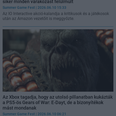
siker minden várakozást felülmúlt
Summer Game Fest
| 2026.06.10 15:33
Az IO Interactive akció-kalandja a kritikusok és a játékosok
után az Amazon vezetőit is meggyőzte.
Az Xbox tagadja, hogy az utolsó pillanatban kukázták
a PS5-ös Gears of War: E-Dayt, de a bizonyítékok
mást mondanak
Summer Game Fest
| 2026.06.10 06:21