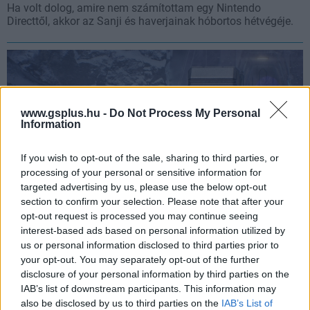
Ha volt dolog, amire nem számítottam egy Nintendo
Directtől, akkor az Sanji és haverjainak hóbortos hétvégéje.
www.gsplus.hu -
Do Not Process My Personal
Information
If you wish to opt-out of the sale, sharing to third parties, or
processing of your personal or sensitive information for
targeted advertising by us, please use the below opt-out
section to confirm your selection. Please note that after your
opt-out request is processed you may continue seeing
TPS-ként is végigjátszhatod a Halo remake-et, de
interest-based ads based on personal information utilized by
meg kell dolgoznod érte
us or personal information disclosed to third parties prior to
your opt-out. You may separately opt-out of the further
Summer Game Fest
| 2026.06.11 16:33
disclosure of your personal information by third parties on the
A Halo: Campaign Evolved egyik legnagyobb újdonsága az
IAB’s list of downstream participants. This information may
eddig csak korlátozottan megtapasztalható külső nézőpont
also be disclosed by us to third parties on the
IAB’s List of
lesz.