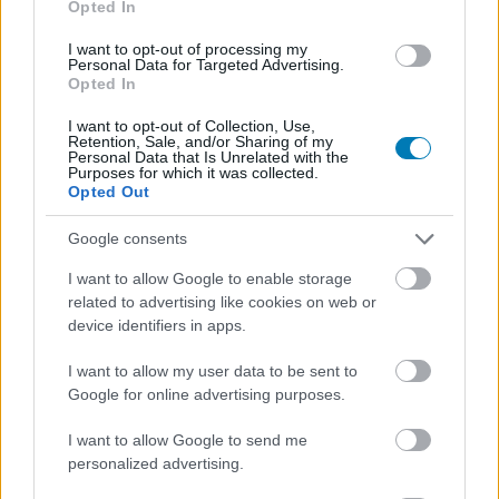
Reacher spin-offjából, és már
Opted In
azt is tudjuk, mikor debütál a
I want to opt-out of processing my
Personal Data for Targeted Advertising.
Opted In
Neagley
I want to opt-out of Collection, Use,
Retention, Sale, and/or Sharing of my
Chavalier
|
2026 július 1. 11:44
Personal Data that Is Unrelated with the
Purposes for which it was collected.
Opted Out
Az Amazon tulajdonképpen meghirdette
Google consents
Reacher-napot azzal, hogy egy időpontra tette
I want to allow Google to enable storage
a Reacher 4. évadának zárását és a Neagley
related to advertising like cookies on web or
premierjét.
device identifiers in apps.
Loaded
:
I want to allow my user data to be sent to
Unmute
81.69%
Google for online advertising purposes.
Sikert sikerre halmoz a Reacher az Amazon Prime
I want to allow Google to send me
Videón, így nem csoda, hogy
az anyasorozat bővítése
personalized advertising.
mellett zöld utat kapott az első leágazás is, amely