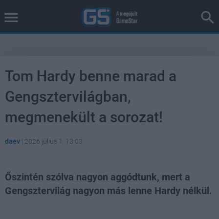
Tom Hardy benne marad a
Gengsztervilágban,
megmenekült a sorozat!
daev
|
2026 július 1. 13:03
Őszintén szólva nagyon aggódtunk, mert a
Gengsztervilág nagyon más lenne Hardy nélkül.
Loaded
:
Unmute
100.00%