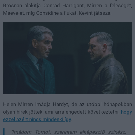
Brosnan alakítja Conrad Harrigant, Mirren a feleségét,
Maeve-et, míg Considine a fiukat, Kevint játssza.
Helen Mirren imádja Hardyt, de az utóbbi hónapokban
olyan hírek jöttek, ami arra engedett következtetni,
hogy
ezzel azért nincs mindenki így
.
"Imádom Tomot, szerintem elképesztő színész.