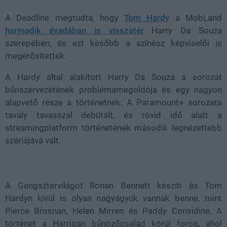
A Deadline megtudta, hogy
Tom Hardy
a
MobLand
harmadik évadában is visszatér
Harry Da Souza
szerepében, és ezt később a színész képviselői is
megerősítették.
A Hardy által alakított Harry Da Souza a sorozat
bűnszervezetének problémamegoldója és egy nagyon
alapvető része a történetnek. A Paramount+ sorozata
tavaly tavasszal debütált, és rövid idő alatt a
streamingplatform történetének második legnézettebb
szériájává vált.
A Gengsztervilágot Ronan Bennett készíti és Tom
Hardyn kívül is olyan nagyágyúk vannak benne, mint
Pierce Brosnan, Helen Mirren és Paddy Considine. A
történet a Harrigan bűnözőcsalád körül forog, ahol