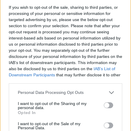
If you wish to opt-out of the sale, sharing to third parties, or
processing of your personal or sensitive information for
targeted advertising by us, please use the below opt-out
section to confirm your selection. Please note that after your
Címkék:
#tom hardy
#mobland
#gengsztervilág
opt-out request is processed you may continue seeing
interest-based ads based on personal information utilized by
us or personal information disclosed to third parties prior to
your opt-out. You may separately opt-out of the further
disclosure of your personal information by third parties on the
IAB’s list of downstream participants. This information may
also be disclosed by us to third parties on the
IAB’s List of
Downstream Participants
that may further disclose it to other
third parties.
Hozzászólások
Please note that this website/app uses one or more Google
Personal Data Processing Opt Outs
services and may gather and store information including but
not limited to your visit or usage behaviour. You may click to
I want to opt-out of the Sharing of my
personal data.
grant or deny consent to Google and its third-party tags to
Opted In
use your data for below specified purposes in below Google
Itt vannak az első képek a
consent section.
I want to opt-out of the Sale of my
Personal Data.