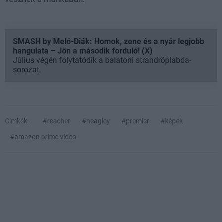
SMASH by Meló-Diák: Homok, zene és a nyár legjobb
hangulata – Jön a második forduló! (X)
Július végén folytatódik a balatoni strandröplabda-
sorozat.
Címkék:
#reacher
#neagley
#premier
#képek
#amazon prime video