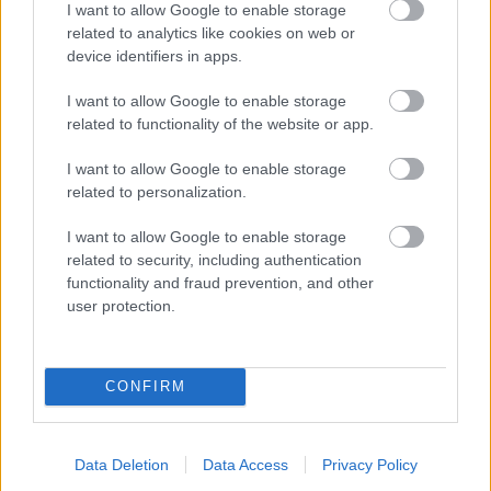
I want to allow Google to enable storage
Neagly címmel kerül fel a platformra szeptember 16-
related to analytics like cookies on web or
án. Az időzítés nem véletlen, a dátum egybeesik a
device identifiers in apps.
Reacher negyedik évadának fináléjával, így a franchise
rajongói gyakorlatilag egyetlen napon kapnak lezárást és
I want to allow Google to enable storage
új kezdetet is. Ráadásul az új sorozat mind a nyolc
related to functionality of the website or app.
epizódja egyszerre válik elérhetővé, így aztán tényleg
I want to allow Google to enable storage
semmi akadálya nem lesz annak, hogy Racher-maratont
related to personalization.
tartsunk.
I want to allow Google to enable storage
A Neagley középpontjában Frances Neagley áll, akit
related to security, including authentication
ismét Maria Sten alakít. A karakter a történet szerint
functionality and fraud prevention, and other
Chicagóban dolgozó magánnyomozó, aki korábban Jack
user protection.
Reacher katonai egységének, a 110-es különleges
nyomozó részlegnek volt tagja.
CONFIRM
A spin-off alaphelyzete egy személyes veszteség köré
Data Deletion
Data Access
Privacy Policy