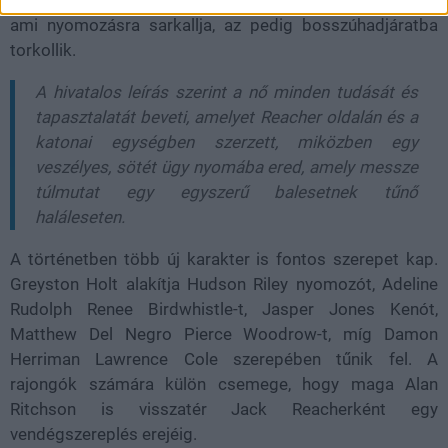
épül: Neagley egy közeli barátja gyanús haláláról értesül,
ami nyomozásra sarkallja, az pedig bosszúhadjáratba
torkollik.
A hivatalos leírás szerint a nő minden tudását és
tapasztalatát beveti, amelyet Reacher oldalán és a
katonai egységben szerzett, miközben egy
veszélyes, sötét ügy nyomába ered, amely messze
túlmutat egy egyszerű balesetnek tűnő
haláleseten.
A történetben több új karakter is fontos szerepet kap.
Greyston Holt alakítja Hudson Riley nyomozót, Adeline
Rudolph Renee Birdwhistle-t, Jasper Jones Kenót,
Matthew Del Negro Pierce Woodrow-t, míg Damon
Herriman Lawrence Cole szerepében tűnik fel. A
rajongók számára külön csemege, hogy maga Alan
Ritchson is visszatér Jack Reacherként egy
vendégszereplés erejéig.