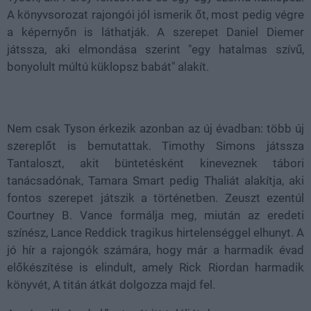
A könyvsorozat rajongói jól ismerik őt, most pedig végre
a képernyőn is láthatják. A szerepet Daniel Diemer
játssza, aki elmondása szerint "egy hatalmas szívű,
bonyolult múltú küklopsz babát" alakít.
Nem csak Tyson érkezik azonban az új évadban: több új
szereplőt is bemutattak. Timothy Simons játssza
Tantaloszt, akit büntetésként kineveznek tábori
tanácsadónak, Tamara Smart pedig Thaliát alakítja, aki
fontos szerepet játszik a történetben. Zeuszt ezentúl
Courtney B. Vance formálja meg, miután az eredeti
színész, Lance Reddick tragikus hirtelenséggel elhunyt. A
jó hír a rajongók számára, hogy már a harmadik évad
előkészítése is elindult, amely Rick Riordan harmadik
könyvét, A titán átkát dolgozza majd fel.