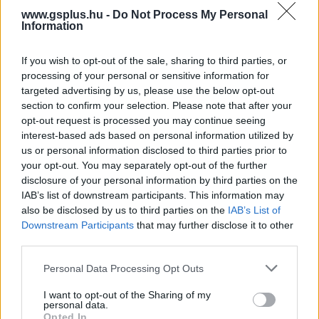
hogy a cég ennyi idő után is támogatja az egyik
www.gsplus.hu -
Do Not Process My Personal
legnagyobb hatású belső nézetes lövöldözős játékát.
Information
Bár a módosítások listája rövid, a rajongók számára már
ez is különleges figyelmesség.
If you wish to opt-out of the sale, sharing to third parties, or
processing of your personal or sensitive information for
A frissítés jegyzéke szerint két hibát javítottak az
targeted advertising by us, please use the below opt-out
Entanglement fejezetben, köztük egy problémát, amely
section to confirm your selection. Please note that after your
opt-out request is processed you may continue seeing
lehetővé tette, hogy NPC-k falakon keresztül lőjenek,
interest-based ads based on personal information utilized by
valamint egy másikat, ahol Alyx útban állhatott a
us or personal information disclosed to third parties prior to
játékosnak a teleportálás során. Emellett visszaállították
your opt-out. You may separately opt-out of the further
a vonat sebességét a Highway 17 szakasz végén, hogy
disclosure of your personal information by third parties on the
jobban igazodjon az eredeti, 2004-es nehézségi szinthez.
IAB’s list of downstream participants. This information may
also be disclosed by us to third parties on the
IAB’s List of
Bár nem egy átfogó tartalmi frissítésről van szó, a Valve
Downstream Participants
that may further disclose it to other
ezzel is bizonyítja, hogy nem felejtette el korábbi
third parties.
mesterművét.
Please note that this website/app uses one or more Google
Personal Data Processing Opt Outs
services and may gather and store information including but
not limited to your visit or usage behaviour. You may click to
I want to opt-out of the Sharing of my
personal data.
grant or deny consent to Google and its third-party tags to
Ez nem az első alkalom, hogy a Half-Life 2 új életre kel: a
Opted In