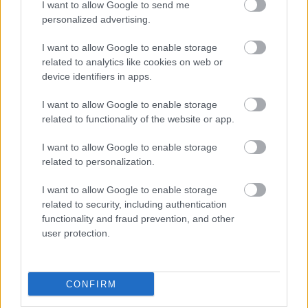
I want to allow Google to send me
personalized advertising.
I want to allow Google to enable storage
related to analytics like cookies on web or
device identifiers in apps.
Rendőr és bűnöző is lehetsz
I want to allow Google to enable storage
related to functionality of the website or app.
ebben az ingyenes
I want to allow Google to enable storage
mobiljátékban
related to personalization.
I want to allow Google to enable storage
Rixon
|
2025 július 24. 20:45
related to security, including authentication
functionality and fraud prevention, and other
user protection.
Az Epic Games Store ezen a héten is meglep
minket PC mellett egy mobilos címmel is.
CONFIRM
Loaded
:
Unmute
21.02%