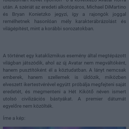
után. A szériát az eredeti alkotópáros, Michael DiMartino
és Bryan Konietzko jegyzi, így a rajongók joggal
remélhetnek hasonlóan mély karakterábrázolást és
világépítést, mint a korábbi sorozatokban.
A történet egy kataklizmikus esemény által megtépázott
világban játszódik, ahol az új Avatar nem megváltóként,
hanem pusztítóként él a köztudatban. A lányt nemcsak
emberek, hanem szellemek is üldözik, miközben
elveszett ikertestvérével együtt próbálja megfejteni saját
eredetét, és megmenteni a Hét Kikötő néven ismert
utolsó civilizációs bástyákat. A premier dátumát
egyelőre nem közölték.
Íme a kép: