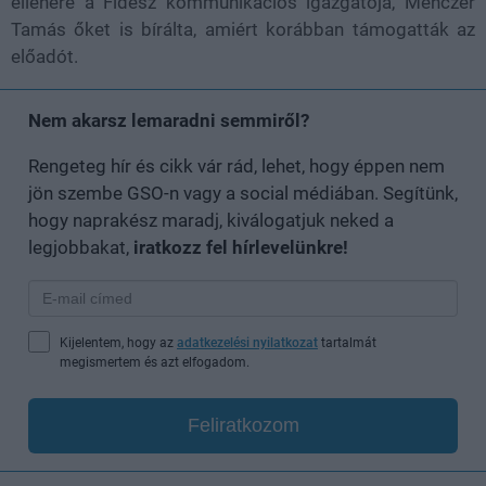
ellenére a Fidesz kommunikációs igazgatója, Menczer
Tamás őket is bírálta, amiért korábban támogatták az
előadót.
Nem akarsz lemaradni semmiről?
Rengeteg hír és cikk vár rád, lehet, hogy éppen nem
jön szembe GSO-n vagy a social médiában. Segítünk,
hogy naprakész maradj, kiválogatjuk neked a
legjobbakat,
iratkozz fel hírlevelünkre!
Kijelentem, hogy az
adatkezelési nyilatkozat
tartalmát
megismertem és azt elfogadom.
Feliratkozom