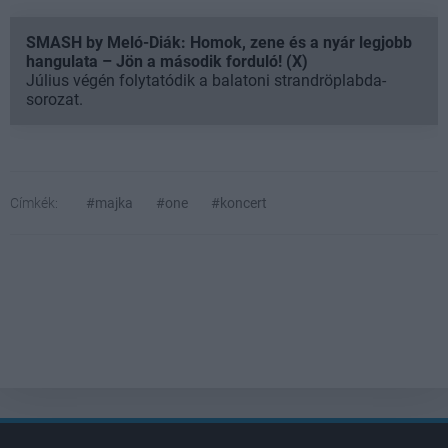
SMASH by Meló-Diák: Homok, zene és a nyár legjobb
hangulata – Jön a második forduló! (X)
Július végén folytatódik a balatoni strandröplabda-
sorozat.
Címkék:
#majka
#one
#koncert