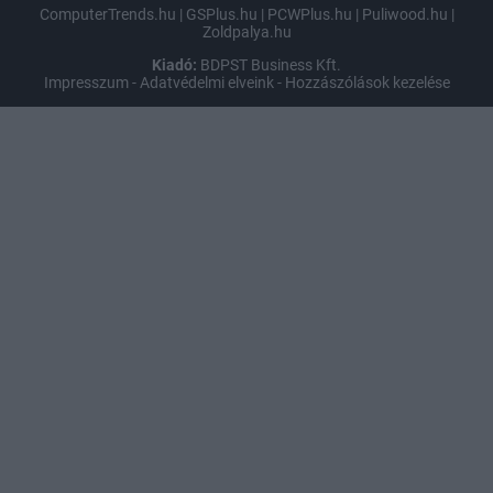
ComputerTrends.hu
|
GSPlus.hu
|
PCWPlus.hu
|
Puliwood.hu
|
Zoldpalya.hu
Kiadó:
BDPST Business Kft.
Impresszum
-
Adatvédelmi elveink
-
Hozzászólások kezelése