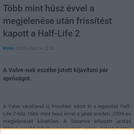
Több mint húsz évvel a
megjelenése után frissítést
kapott a Half-Life 2
Rixon
|
2025 július 24. 22:02
A Valve-nak eszébe jutott kijavítani pár
apróságot.
Loaded
:
Unmute
21.02%
A Valve váratlanul új frissítést adott ki a legendás Half-
Life 2-höz, több mint húsz évvel a játék eredeti, 2004-es
megjelenését követően. A Steamre érkezett javítás
főként apróbb hibákra koncentrál, mégis örömteli látni,