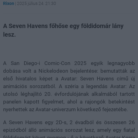
Rixon
|
2025 július 24. 21:30
A Seven Havens főhőse egy földidomár lány
lesz.
Loaded
:
Unmute
21.02%
A San Diego-i Comic-Con 2025 egyik legnagyobb
dobása volt a Nickelodeon bejelentése: bemutatták az
első hivatalos képet a Avatar: Seven Havens című új
animációs sorozatból. A széria a legendás Avatar: Az
utolsó léghajlító 20. évfordulójának alkalmából tartott
panelen kapott figyelmet, ahol a rajongók betekintést
nyerhettek az Avatar-univerzum következő fejezetébe.
A Seven Havens egy 2D-s, 2 évadból és összesen 26
epizódból álló animációs sorozat lesz, amely egy fiatal
földidomárt követ nyomon - ő a következő Avatar Korra