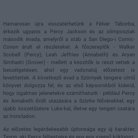
Loaded
:
Unmute
39.52%
Hamarosan újra visszatérhetünk a Félvér Táborba,
érkezik ugyanis a Percy Jackson és az olimposziak
második évada, amelyről a stáb a San Diego-i Comic-
Conon árult el részleteket. A főszereplők - Walker
Scobell (Percy), Leah Jeffries (Annabeth) és Aryan
Simhadri (Grover) - mellett a készítők is részt vettek a
beszélgetésen, ahol egy vadonatúj előzetest is
levetítettek. A következő évad a Szörnyek tengere című
könyvet dolgozza fel, és az első képsorokból kiderül,
hogy izgalmas jelenetekre számíthatunk - például Percy
és Annabeth őrült utazására a Szürke Nővérekkel, egy
újabb összetűzésre Luke-kal, illetve egy tengeri csatára
az Ironcladon.
Az előzetes legérdekesebb újdonsága egy új karakter,
Tyson, aki Percy féltestvére és egy egy szemű küklopsz.