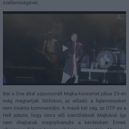
szellemiségével.
Bár a One által szponzorált Majka-koncertet július 25-én
még megtartják Siófokon, az előadó a fejleményeket
nem kívánta kommentálni. A másik két cég, az OTP és a
Hell jelezte, hogy nincs élő szerződésük Majkával, így
nem óhajtanak megnyilvánulni a kérdésben. Ennek