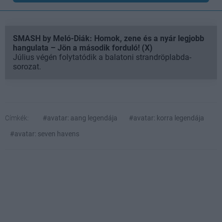
SMASH by Meló-Diák: Homok, zene és a nyár legjobb
hangulata – Jön a második forduló! (X)
Július végén folytatódik a balatoni strandröplabda-
sorozat.
Címkék:
#avatar: aang legendája
#avatar: korra legendája
#avatar: seven havens