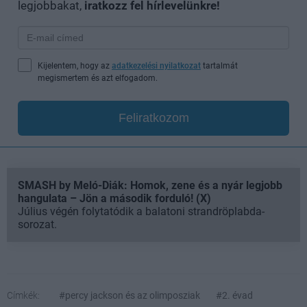
legjobbakat,
iratkozz fel hírlevelünkre!
Kijelentem, hogy az
adatkezelési nyilatkozat
tartalmát
megismertem és azt elfogadom.
Feliratkozom
SMASH by Meló-Diák: Homok, zene és a nyár legjobb
hangulata – Jön a második forduló! (X)
Július végén folytatódik a balatoni strandröplabda-
sorozat.
Címkék:
#percy jackson és az olimposziak
#2. évad