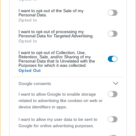
use your data for below specified purposes in below Google
játék tavaly, 20. évfordulója alkalmából is kapott egy
consent section.
I want to opt-out of the Sale of my
nagyobb frissítést, amely fejlesztői kommentárokat,
Personal Data.
Opted In
visszaállított tartalmakat és grafikai újításokat hozott.
Mindez újra felélesztette a reményt a legendás Half-Life
I want to opt-out of processing my
Personal Data for Targeted Advertising.
3 létezésével kapcsolatban, amelyről továbbra is csak
Opted In
találgatások keringenek.
I want to opt-out of Collection, Use,
Retention, Sale, and/or Sharing of my
Personal Data that Is Unrelated with the
Purposes for which it was collected.
SMASH by Meló-Diák: Homok, zene és a nyár legjobb
Opted Out
hangulata – Jön a második forduló! (X)
Július végén folytatódik a balatoni strandröplabda-
Google consents
sorozat.
I want to allow Google to enable storage
related to advertising like cookies on web or
device identifiers in apps.
Címkék:
#valve
#half-life 2
I want to allow my user data to be sent to
Google for online advertising purposes.