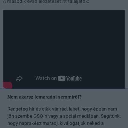
A második évad előzetesét itt találjátok:
Nem akarsz lemaradni semmiről?
Rengeteg hír és cikk vár rád, lehet, hogy éppen nem
jön szembe GSO-n vagy a social médiában. Segítünk,
hogy naprakész maradj, kiválogatjuk neked a