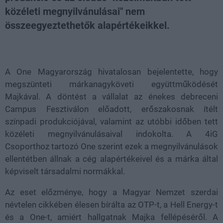
közéleti megnyilvánulásai" nem
összeegyeztethetők alapértékeikkel.
Loaded
:
Unmute
21.02%
A One Magyarország hivatalosan bejelentette, hogy
megszünteti márkanagyköveti együttműködését
Majkával. A döntést a vállalat az énekes debreceni
Campus Fesztiválon előadott, erőszakosnak ítélt
színpadi produkciójával, valamint az utóbbi időben tett
közéleti megnyilvánulásaival indokolta. A 4iG
Csoporthoz tartozó One szerint ezek a megnyilvánulások
ellentétben állnak a cég alapértékeivel és a márka által
képviselt társadalmi normákkal.
Az eset előzménye, hogy a Magyar Nemzet szerdai
névtelen cikkében élesen bírálta az OTP-t, a Hell Energy-t
és a One-t, amiért hallgatnak Majka fellépéséről. A