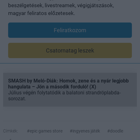
beszélgetések, livestreamek, végigjátszások,
magyar feliratos előzetesek.
Feliratkozom
Csatornatag leszek
SMASH by Meló-Diák: Homok, zene és a nyár legjobb
hangulata – Jön a második forduló! (X)
Július végén folytatódik a balatoni strandröplabda-
sorozat.
Címkék:
#epic games store
#ingyenes játék
#doodle