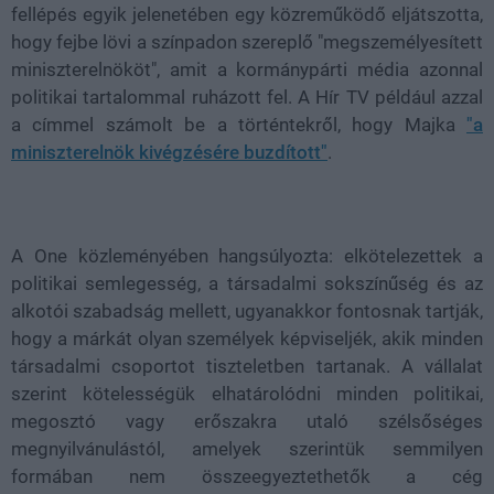
fellépés egyik jelenetében egy közreműködő eljátszotta,
hogy fejbe lövi a színpadon szereplő "megszemélyesített
miniszterelnököt", amit a kormánypárti média azonnal
politikai tartalommal ruházott fel. A Hír TV például azzal
a címmel számolt be a történtekről, hogy Majka
"a
miniszterelnök kivégzésére buzdított"
.
A One közleményében hangsúlyozta: elkötelezettek a
politikai semlegesség, a társadalmi sokszínűség és az
alkotói szabadság mellett, ugyanakkor fontosnak tartják,
hogy a márkát olyan személyek képviseljék, akik minden
társadalmi csoportot tiszteletben tartanak. A vállalat
szerint kötelességük elhatárolódni minden politikai,
megosztó vagy erőszakra utaló szélsőséges
megnyilvánulástól, amelyek szerintük semmilyen
formában nem összeegyeztethetők a cég