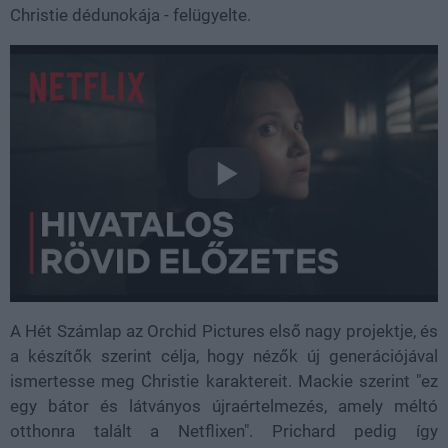
Christie dédunokája - felügyelte.
A Hét Számlap az Orchid Pictures első nagy projektje, és
a készítők szerint célja, hogy nézők új generációjával
ismertesse meg Christie karaktereit. Mackie szerint "ez
egy bátor és látványos újraértelmezés, amely méltó
otthonra talált a Netflixen". Prichard pedig így