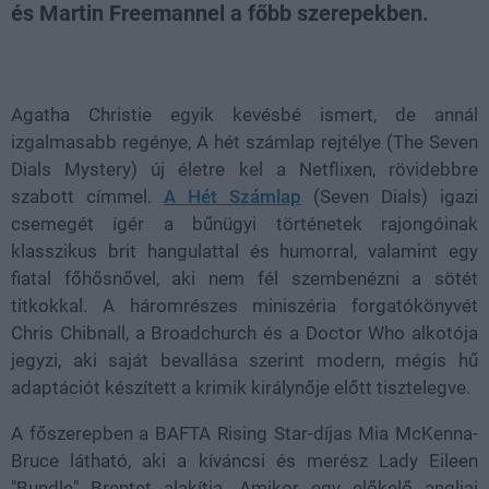
és Martin Freemannel a főbb szerepekben.
Loaded
:
Unmute
38.06%
Agatha Christie egyik kevésbé ismert, de annál
izgalmasabb regénye, A hét számlap rejtélye (The Seven
Dials Mystery) új életre kel a Netflixen, rövidebbre
szabott címmel.
A Hét Számlap
(Seven Dials) igazi
csemegét ígér a bűnügyi történetek rajongóinak
klasszikus brit hangulattal és humorral, valamint egy
fiatal főhősnővel, aki nem fél szembenézni a sötét
titkokkal. A háromrészes miniszéria forgatókönyvét
Chris Chibnall, a Broadchurch és a Doctor Who alkotója
jegyzi, aki saját bevallása szerint modern, mégis hű
adaptációt készített a krimik királynője előtt tisztelegve.
A főszerepben a BAFTA Rising Star-díjas Mia McKenna-
Bruce látható, aki a kíváncsi és merész Lady Eileen
"Bundle" Brentet alakítja. Amikor egy előkelő angliai