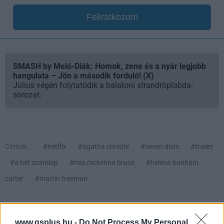
Feliratkozom
SMASH by Meló-Diák: Homok, zene és a nyár legjobb
hangulata – Jön a második forduló! (X)
Július végén folytatódik a balatoni strandröplabda-
sorozat.
Címkék:
#netflix
#agatha christie
#seven dials
#trailer
#a hét számlap
#mia mckenna bruce
#helena bonham
carter
#martin freeman
www.gsplus.hu -
Do Not Process My Personal