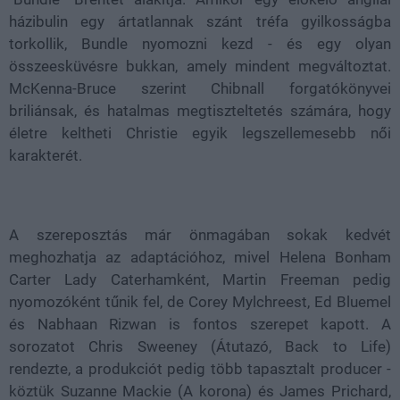
házibulin egy ártatlannak szánt tréfa gyilkosságba
torkollik, Bundle nyomozni kezd - és egy olyan
összeesküvésre bukkan, amely mindent megváltoztat.
McKenna-Bruce szerint Chibnall forgatókönyvei
briliánsak, és hatalmas megtiszteltetés számára, hogy
életre keltheti Christie egyik legszellemesebb női
karakterét.
A szereposztás már önmagában sokak kedvét
meghozhatja az adaptációhoz, mivel Helena Bonham
Carter Lady Caterhamként, Martin Freeman pedig
nyomozóként tűnik fel, de Corey Mylchreest, Ed Bluemel
és Nabhaan Rizwan is fontos szerepet kapott. A
sorozatot Chris Sweeney (Átutazó, Back to Life)
rendezte, a produkciót pedig több tapasztalt producer -
köztük Suzanne Mackie (A korona) és James Prichard,