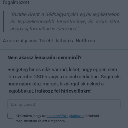
fogalmazott:
"Bundle Brent a dédnagyanyám egyik legélettelibb
és legszellemesebb teremtménye, és öröm látni,
ahogy új formában is életre kel."
A sorozat január 15-étől látható a Netflixen.
Nem akarsz lemaradni semmiről?
Rengeteg hír és cikk vár rád, lehet, hogy éppen nem
jön szembe GSO-n vagy a social médiában. Segítünk,
hogy naprakész maradj, kiválogatjuk neked a
legjobbakat,
iratkozz fel hírlevelünkre!
Kijelentem, hogy az
adatkezelési nyilatkozat
tartalmát
megismertem és azt elfogadom.