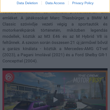
Data Deletion
Data Access
Privacy Policy
Január 7-én érkezik a BMW M Playlist, amely a márka
versenyszellemének és mérnöki precizitásának állít
emléket. A játékosokat Marc Thiesbürger, a BMW M
Classic szóvivője vezeti végig a sportautók és
motorkerékpárok történetén, miközben legendás
modellek, köztük az M3 E46 és az M Hybrid V8 is
feltűnnek. A szezon során összesen 21 új járművel bővül
a garázs kínálata - köztük a Mercedes-AMG GT-vel
(2023), a Pagani Imolával (2021) és a Ford Shelby GR-1
Concepttel (2004).