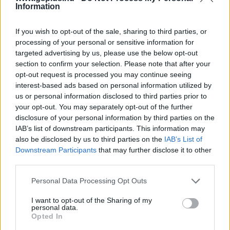
Information
If you wish to opt-out of the sale, sharing to third parties, or
processing of your personal or sensitive information for
targeted advertising by us, please use the below opt-out
Hozzászólások
section to confirm your selection. Please note that after your
opt-out request is processed you may continue seeing
interest-based ads based on personal information utilized by
us or personal information disclosed to third parties prior to
your opt-out. You may separately opt-out of the further
Még egy évig biztosan kap
disclosure of your personal information by third parties on the
IAB’s list of downstream participants. This information may
ingyenes frissítéseket a The
also be disclosed by us to third parties on the
IAB’s List of
Downstream Participants
that may further disclose it to other
Crew Motorfest - ezek a Year 3
third parties.
első újdonságai
Please note that this website/app uses one or more Google
Personal Data Processing Opt Outs
services and may gather and store information including but
not limited to your visit or usage behaviour. You may click to
I want to opt-out of the Sharing of my
Chavalier
|
2025 november 6. 09:36
personal data.
grant or deny consent to Google and its third-party tags to
Opted In
use your data for below specified purposes in below Google