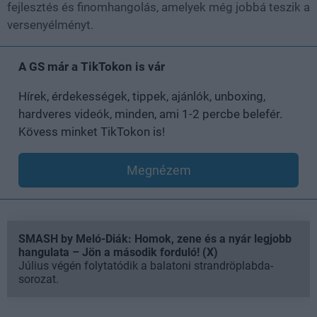
fejlesztés és finomhangolás, amelyek még jobbá teszik a
versenyélményt.
A GS már a TikTokon is vár
Hírek, érdekességek, tippek, ajánlók, unboxing,
hardveres videók, minden, ami 1-2 percbe belefér.
Kövess minket TikTokon is!
Megnézem
SMASH by Meló-Diák: Homok, zene és a nyár legjobb
hangulata – Jön a második forduló! (X)
Július végén folytatódik a balatoni strandröplabda-
sorozat.