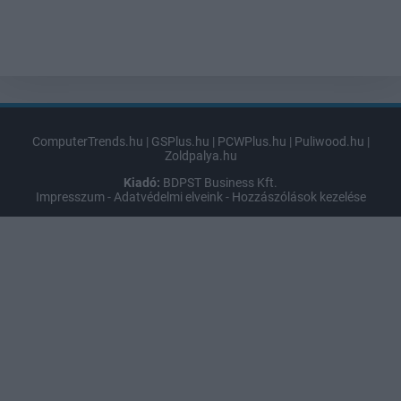
ComputerTrends.hu
|
GSPlus.hu
|
PCWPlus.hu
|
Puliwood.hu
|
Zoldpalya.hu
Kiadó:
BDPST Business Kft.
Impresszum
-
Adatvédelmi elveink
-
Hozzászólások kezelése