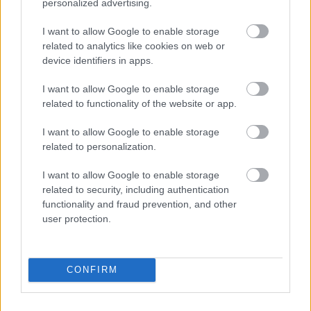
personalized advertising.
Crew Showcase-en mutatta be az idei újdonságokat,
amelyek az eddigi legautentikusabb "underground"
I want to allow Google to enable storage
hangulatot ígérik.
related to analytics like cookies on web or
device identifiers in apps.
I want to allow Google to enable storage
related to functionality of the website or app.
A szezon középpontjában a Street Riders Playlist áll,
amely egy titkos, szabályokat nem ismerő utcai
I want to allow Google to enable storage
közösség, a Monkeys' Kitchen világába vezet. A hawaii
related to personalization.
éjszakákban zajló futamok a street art, a zene és az
I want to allow Google to enable storage
adrenalin egyvelegét hozzák - itt a sebesség mellett a
related to security, including authentication
stílus és a szabadság is számít. A fejlesztők a rajongói
functionality and fraud prevention, and other
visszajelzésekre reagálva komoly hangsúlyt fektettek a
user protection.
testreszabásra: most először érkezik a "stance" beállítás,
valamint több mint negyven új, márkás felni a BBS-től, a
HRE-től és az OZ Racingtől, mind teljes mértékben
CONFIRM
személyre szabható színekkel, anyagokkal és
méretekkel.