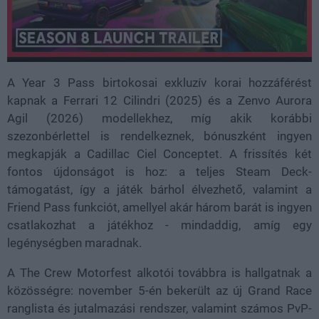
A Year 3 Pass birtokosai exkluzív korai hozzáférést
kapnak a Ferrari 12 Cilindri (2025) és a Zenvo Aurora
Agil (2026) modellekhez, míg akik korábbi
szezonbérlettel is rendelkeznek, bónuszként ingyen
megkapják a Cadillac Ciel Conceptet. A frissítés két
fontos újdonságot is hoz: a teljes Steam Deck-
támogatást, így a játék bárhol élvezhető, valamint a
Friend Pass funkciót, amellyel akár három barát is ingyen
csatlakozhat a játékhoz - mindaddig, amíg egy
legénységben maradnak.
A The Crew Motorfest alkotói továbbra is hallgatnak a
közösségre: november 5-én bekerült az új Grand Race
ranglista és jutalmazási rendszer, valamint számos PvP-