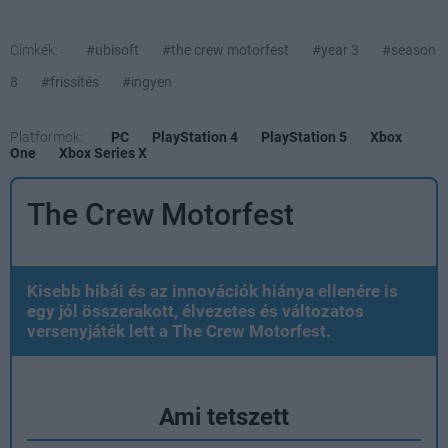
Címkék:
#ubisoft
#the crew motorfest
#year 3
#season
8
#frissítés
#ingyen
Platformok:
PC
PlayStation 4
PlayStation 5
Xbox
One
Xbox Series X
The Crew Motorfest
Kisebb hibái és az innovációk hiánya ellenére is
egy jól összerakott, élvezetes és változatos
versenyjáték lett a The Crew Motorfest.
Ami tetszett