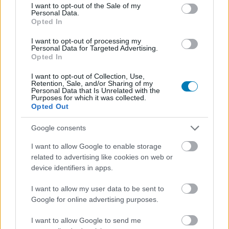
consent section.
I want to opt-out of the Sale of my
Van itt minden az utcai versenyzéstől a Steam
Personal Data.
Opted In
Deck-támogatáson át a Friend Passig.
I want to opt-out of processing my
Loaded
:
Unmute
Personal Data for Targeted Advertising.
21.65%
Opted In
Ha esetleg amiatt aggódtak a The Crew Motorfest
I want to opt-out of Collection, Use,
Retention, Sale, and/or Sharing of my
rajongói, hogy a Ubisoft két évvel a megjelenés után
Personal Data that Is Unrelated with the
berekeszti a nyitott világú autós játék tartalmi
Purposes for which it was collected.
Opted Out
támogatását, nyugodtan félretehetik kétségeiket, mert a
kiadó újfent megerősítette, hogy a későbbiekben is
Google consents
számíthatnak újdonságokra. A harmadik évet a minap
I want to allow Google to enable storage
elrajtolt 8. szezon vezeti fel, amely az utcai versenyzés
related to advertising like cookies on web or
vad világát, mélyebb testreszabási lehetőségeket és a
device identifiers in apps.
legendás BMW M márka örökségét hozza el.
I want to allow my user data to be sent to
Az új frissítés már elérhető PlayStationön, Xboxon, PC-n,
Google for online advertising purposes.
valamint az Ubisoft+ és az Amazon Luna kínálatában is.
I want to allow Google to send me
A fejlesztőcsapat, a Ubisoft Ivory Tower a 2025-ös The