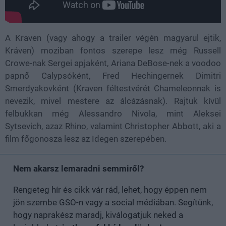
A Kraven (vagy ahogy a trailer végén magyarul ejtik,
Kráven) moziban fontos szerepe lesz még Russell
Crowe-nak Sergei apjaként, Ariana DeBose-nek a voodoo
papnő Calypsóként, Fred Hechingernek Dimitri
Smerdyakovként (Kraven féltestvérét Chameleonnak is
nevezik, mivel mestere az álcázásnak). Rajtuk kívül
felbukkan még Alessandro Nivola, mint Aleksei
Sytsevich, azaz Rhino, valamint Christopher Abbott, aki a
film főgonosza lesz az Idegen szerepében.
Nem akarsz lemaradni semmiről?
Rengeteg hír és cikk vár rád, lehet, hogy éppen nem
jön szembe GSO-n vagy a social médiában. Segítünk,
hogy naprakész maradj, kiválogatjuk neked a