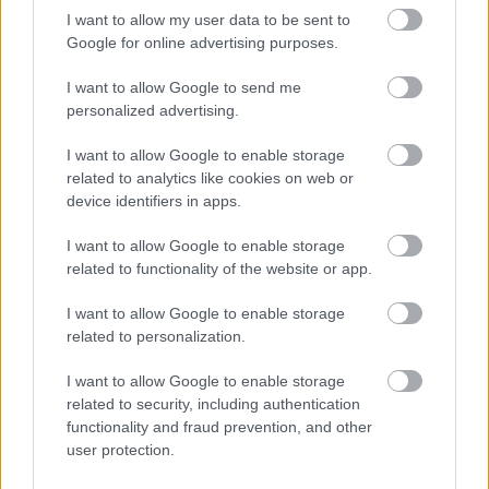
Szada
|
2023 június 28. 06:01
I want to allow my user data to be sent to
Google for online advertising purposes.
A The Boys után nagyon furcsa Karl Urbant
I want to allow Google to send me
personalized advertising.
szakáll nélkül látni.
I want to allow Google to enable storage
Loaded
:
Unmute
36.16%
related to analytics like cookies on web or
device identifiers in apps.
Az 55 millió dollárból készített 2021-es Mortal Kombat
film nem ment nagyot a mozikban: globálisan kevesebb
I want to allow Google to enable storage
related to functionality of the website or app.
mint 85 millió dollárt tudott összekaparni, szóval
valószínűleg a streaminges szereplése mentette meg,
I want to allow Google to enable storage
ugyanis a Warner Bros. bizalmat szavazott a
related to personalization.
folytatásnak, amelyet újfent Simon McQuoid rendez. A
Mortal Kombat 1 videojáték
mellett tehát emiatt is
I want to allow Google to enable storage
related to security, including authentication
izgatottak lehetnek a rajongók, pláne azt figyelembe
functionality and fraud prevention, and other
véve, hogy eddig kiket castingoltak az egyes
user protection.
karakterekhez.