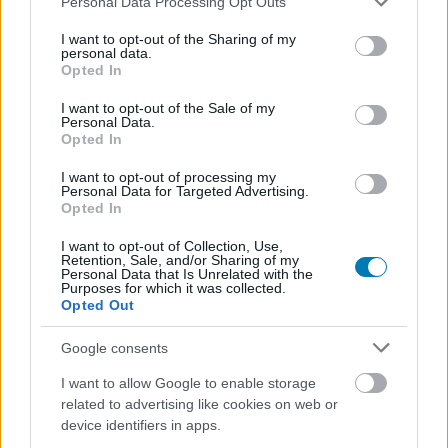
Personal Data Processing Opt Outs
#spider-man
#aaron taylor-johnson
services and may gather and store information including but
not limited to your visit or usage behaviour. You may click to
I want to opt-out of the Sharing of my
personal data.
grant or deny consent to Google and its third-party tags to
Opted In
use your data for below specified purposes in below Google
consent section.
I want to opt-out of the Sale of my
Personal Data.
Opted In
I want to opt-out of processing my
Personal Data for Targeted Advertising.
Opted In
Hozzászólások
I want to opt-out of Collection, Use,
Retention, Sale, and/or Sharing of my
Personal Data that Is Unrelated with the
Purposes for which it was collected.
Opted Out
Újabb karakter csatlakozott a
Google consents
Mortal Kombat 2 filmhez,
I want to allow Google to enable storage
megmutatta magát a stáb
related to advertising like cookies on web or
device identifiers in apps.