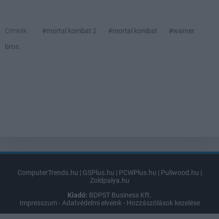
Címkék:
#mortal kombat 2
#mortal kombat
#warner
bros.
ComputerTrends.hu
|
GSPlus.hu
|
PCWPlus.hu
|
Puliwood.hu
|
Zoldpalya.hu
Kiadó:
BDPST Business Kft.
Impresszum
-
Adatvédelmi elveink
-
Hozzászólások kezelése