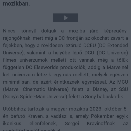
mozikban.
Play
Nincs könnyű dolguk a moziba járó képregény-
Video
rajongóknak, mert míg a DC frontján az okozhat zavart a
fejekben, hogy a rövidesen lezáruló DCEU (DC Extended
Universe), valamint a helyébe lépő DCU (DC Universe)
filmes univerzumok mellett ott vannak még a tőlük
független DC Elseworlds produkciók, addig a Marvelnél
két univerzum létezik egymás mellett, melyek egészen
minimálisan, de azért érintkeznek egymással. Az MCU
(Marvel Cinematic Universe) felett a Disney, az SSU
(Sony's Spider-Man Universe) felett a Sony bábáskodik.
Utóbbihoz tartozik a magyar mozikba 2023. október 5-
én befutó Kraven, a vadász is, amely Pókember egyik
ikonikus ellenfelének, Sergei Kravinoffnak az
eredettörténetét meséli el.