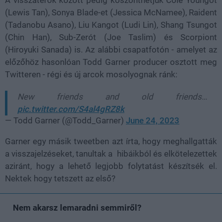
(Lewis Tan), Sonya Blade-et (Jessica McNamee), Raident
(Tadanobu Asano), Liu Kangot (Ludi Lin), Shang Tsungot
(Chin Han), Sub-Zerót (Joe Taslim) és Scorpiont
(Hiroyuki Sanada) is. Az alábbi csapatfotón - amelyet az
előzőhöz hasonlóan Todd Garner producer osztott meg
Twitteren - régi és új arcok mosolyognak ránk:
New friends and old friends…
pic.twitter.com/S4al4gRZ8k
— Todd Garner (@Todd_Garner)
June 24, 2023
Garner egy másik tweetben azt írta, hogy meghallgatták
a visszajelzéseket, tanultak a hibáikból és elkötelezettek
aziránt, hogy a lehető legjobb folytatást készítsék el.
Nektek hogy tetszett az első?
Nem akarsz lemaradni semmiről?