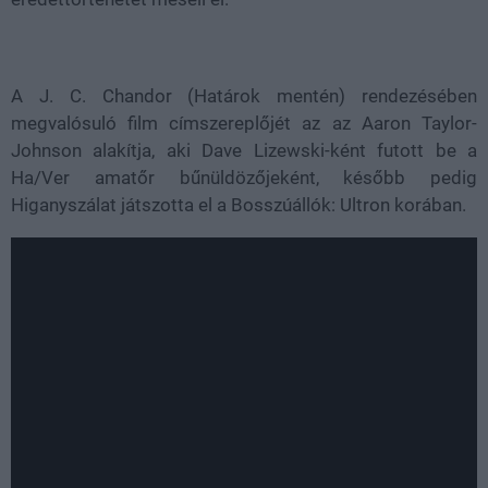
A J. C. Chandor (Határok mentén) rendezésében
megvalósuló film címszereplőjét az az Aaron Taylor-
Johnson alakítja, aki Dave Lizewski-ként futott be a
Ha/Ver amatőr bűnüldözőjeként, később pedig
Higanyszálat játszotta el a Bosszúállók: Ultron korában.