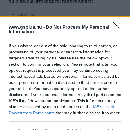
legjobbakat,
iratkozz fel hírlevelünkre!
Kijelentem, hogy az
adatkezelési nyilatkozat
tartalmát
www.gsplus.hu -
Do Not Process My Personal
Information
megismertem és azt elfogadom.
If you wish to opt-out of the sale, sharing to third parties, or
Feliratkozom
processing of your personal or sensitive information for
targeted advertising by us, please use the below opt-out
section to confirm your selection. Please note that after your
opt-out request is processed you may continue seeing
interest-based ads based on personal information utilized by
SMASH by Meló-Diák: Homok, zene és a nyár legjobb
hangulata – Jön a második forduló! (X)
us or personal information disclosed to third parties prior to
Július végén folytatódik a balatoni strandröplabda-
your opt-out. You may separately opt-out of the further
sorozat.
disclosure of your personal information by third parties on the
IAB’s list of downstream participants. This information may
also be disclosed by us to third parties on the
IAB’s List of
Downstream Participants
that may further disclose it to other
third parties.
Címkék:
#kraven
#pókember
#sony
#marvel
Please note that this website/app uses one or more Google