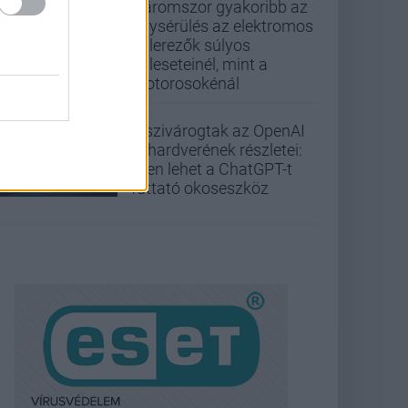
Háromszor gyakoribb az
agysérülés az elektromos
rollerezők súlyos
baleseteinél, mint a
motorosokénál
Kiszivárogtak az OpenAI
új hardverének részletei:
ilyen lehet a ChatGPT-t
futtató okoseszköz