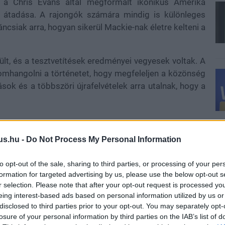
 a Chris Evans által megformált ikonikus Amerika
i átadása. A rajongók számára mindig is különleges
áncsiak arra, hogyan sikerül Mackie-nak életre kelteni a
ült, és a tesztvetítések eredményei vegyesek voltak. A
nomhangolni a történetet, hogy megfeleljen a közönség
sok és a többszöri újrafelvételek arra utalnak, hogy a
us.hu -
Do Not Process My Personal Information
lm Spellman, Dalan Musson, Rob Edwards, Julius Onah,
edően magas az MCU filmek történetében, és felveti a
to opt-out of the sale, sharing to third parties, or processing of your per
 okozhat-e koherenciahiányt a történetben.
formation for targeted advertising by us, please use the below opt-out s
r selection. Please note that after your opt-out request is processed y
 Mackie mellett olyan neves színészek is szerepelnek,
eing interest-based ads based on personal information utilized by us or
 és Tim Blake Nelson. A történet középpontjában Sam
disclosed to third parties prior to your opt-out. You may separately opt-
alálkozott az Egyesült Államok új elnökével, Thaddeus
losure of your personal information by third parties on the IAB’s list of