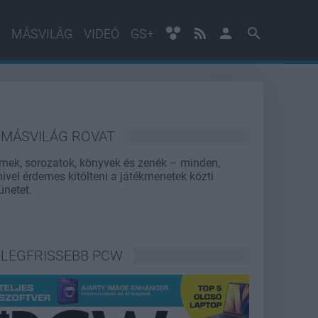
MÁSVILÁG
VIDEÓ
GS+
MÁSVILÁG ROVAT
lmek, sorozatok, könyvek és zenék – minden,
ivel érdemes kitölteni a játékmenetek közti
ünetet.
LEGFRISSEBB PCW