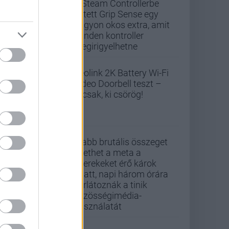
A Steam Controllerbe
rejtett Grip Sense egy
nagyon okos extra, amit
minden kontroller
megirigyelhetne
Reolink 2K Battery Wi-Fi
Video Doorbell teszt –
Nicsak, ki csörög!
Újabb brutális összeget
fizethet a meta a
gyerekeket érő károk
miatt, napi három órára
korlátoznák a tinik
közösségimédia-
használatát