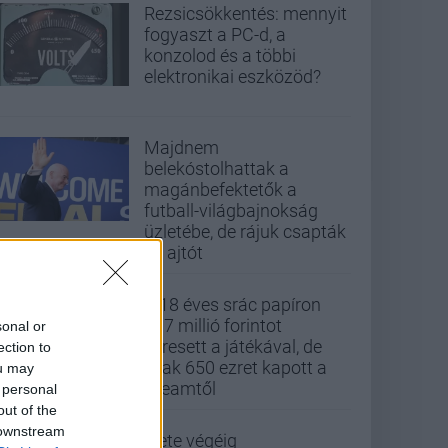
Rezsicsökkentés: mennyit
fogyaszt a PC-d, a
konzolod és a többi
elektronikai eszközöd?
Majdnem
belekóstolhattak a
magánbefektetők a
futball-világbajnokság
üzletébe, de rájuk csapták
az ajtót
A 18 éves srác papíron
437 millió forintot
sonal or
keresett a játékával, de
ection to
csak 650 ezret kapott a
ou may
Steamtől
 personal
out of the
 downstream
Élete végéig