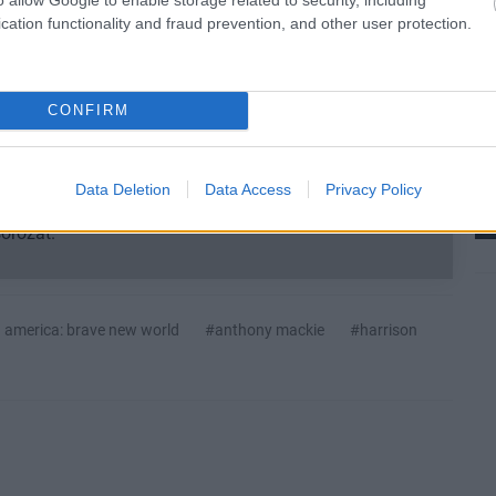
smertem és azt elfogadom.
cation functionality and fraud prevention, and other user protection.
liratkozom
CONFIRM
Data Deletion
Data Access
Privacy Policy
b hangulata – Jön a második forduló! (X)
sorozat.
 america: brave new world
#anthony mackie
#harrison