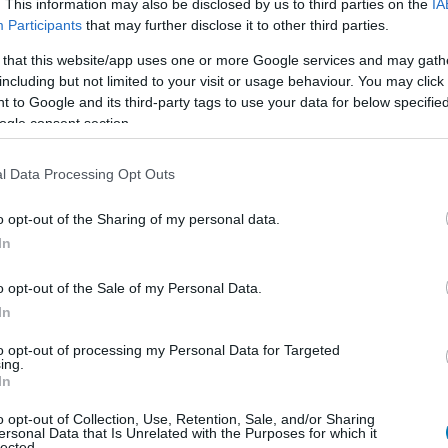
m egy nemzetközi incidens közepén találja magát, és
. This information may also be disclosed by us to third parties on the
IA
Participants
that may further disclose it to other third parties.
a világot fenyegető globális tervet.
 that this website/app uses one or more Google services and may gath
including but not limited to your visit or usage behaviour. You may click 
 to Google and its third-party tags to use your data for below specifi
ogle consent section.
l Data Processing Opt Outs
o opt-out of the Sharing of my personal data.
In
o opt-out of the Sale of my Personal Data.
In
to opt-out of processing my Personal Data for Targeted
ing.
In
o opt-out of Collection, Use, Retention, Sale, and/or Sharing
ersonal Data that Is Unrelated with the Purposes for which it
lected.