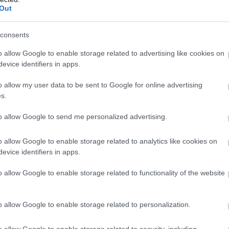
Out
consents
 a jegyértékesítés és a rajongói érdeklődés erős, és a
o allow Google to enable storage related to advertising like cookies on
a utal, hogy a közönség kíváncsian várja a filmet, és
evice identifiers in apps.
goldani a felmerült problémákat. Összességében az
o allow my user data to be sent to Google for online advertising
rüli várakozások vegyesek. Bár a stáb és a színészek
s.
ihívások és a rajongók aggodalmai arra utalnak, hogy a
er előtt.
to allow Google to send me personalized advertising.
o allow Google to enable storage related to analytics like cookies on
evice identifiers in apps.
en nem jön szembe GSO-n vagy a social médiában.
o allow Google to enable storage related to functionality of the website
 neked a legjobbakat,
iratkozz fel hírlevelünkre!
o allow Google to enable storage related to personalization.
o allow Google to enable storage related to security, including