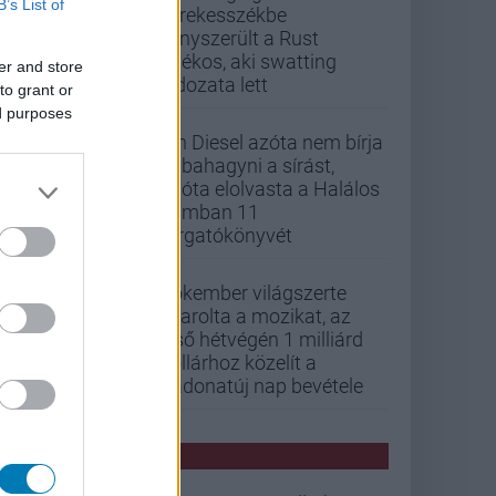
B’s List of
kerekesszékbe
kényszerült a Rust
játékos, aki swatting
er and store
áldozata lett
to grant or
ed purposes
Vin Diesel azóta nem bírja
abbahagyni a sírást,
mióta elolvasta a Halálos
iramban 11
forgatókönyvét
Pókember világszerte
letarolta a mozikat, az
első hétvégén 1 milliárd
dollárhoz közelít a
Vadonatúj nap bevétele
PCW HÍREK