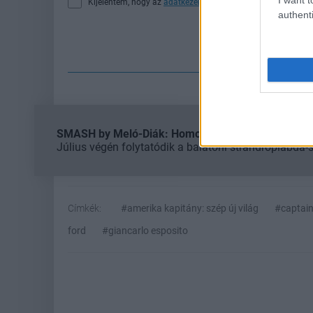
Kijelentem, hogy az
adatkezelési nyilatkozat
tartalmát megi
authenti
Fe
SMASH by Meló-Diák: Homok, zene és a nyár legjob
Július végén folytatódik a balatoni strandröplabda-
Címkék:
#amerika kapitány: szép új világ
#captain
ford
#giancarlo esposito