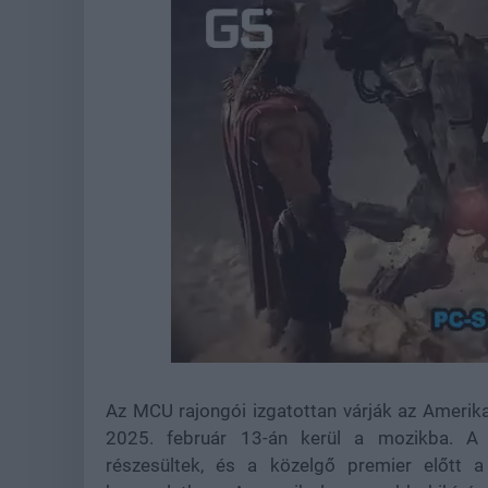
Loaded
:
Unmute
37.42%
Az MCU rajongói izgatottan várják az Amerika
2025. február 13-án kerül a mozikba. A 
részesültek, és a közelgő premier előtt a