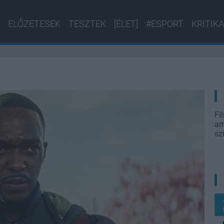
ELŐZETESEK
TESZTEK
[ÉLET]
#ESPORT
KRITIKA
Fi
am
sz