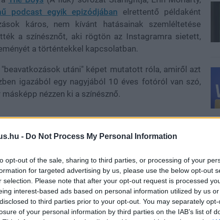
ű podcast egyik epizódjában
elrettentő példaként
zások káros, nem kívánt hatásainak szemléltetése
ék a színésznőt, aki rögtön az Instagramra sietett,
leményét a történtekkel kapcsolatban.
 "beavatkozások utáni" képet mutatott róla, amiről azt
közben igazából egy nagyjából 10 éves fotóról van szó,
y másképp nézzen ki a színésznő.
azán számítottam."
us.hu -
Do Not Process My Personal Information
t során is mutatott, sminkes képpel kapcsolatban úgy
to opt-out of the sale, sharing to third parties, or processing of your per
formation for targeted advertising by us, please use the below opt-out s
r selection. Please note that after your opt-out request is processed y
ált, pontatlan és kattintásvadász emberek azok,
eing interest-based ads based on personal information utilized by us or
disclosed to third parties prior to your opt-out. You may separately opt-
k. Kisminkeltek azon a napon, ez magában foglalta a
losure of your personal information by third parties on the IAB’s list of
or eljöttem, szépnek éreztem magam. Kifejezetten