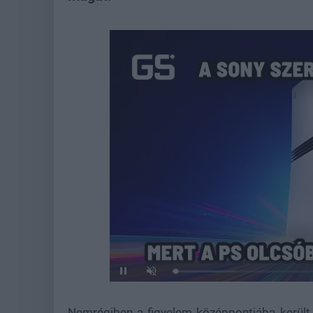
Loaded
:
Pause
Unmute
21.96%
Nemrégiben a figyelem középpontjába kerül