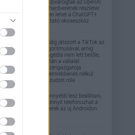
Kiszivárogtak az OpenAI
új hardverének részletei:
ilyen lehet a ChatGPT-t
futtató okoseszköz
Addig játszott a TikTok az
algoritmusával, amíg
tragédia nem lett belőle,
aztán a vállalat
vezérigazgatója
szemrebbenés nélkül
hazudott róla
Könnyebb lesz beállítani,
mennyit telefonozhat a
gyerek az új Androidon