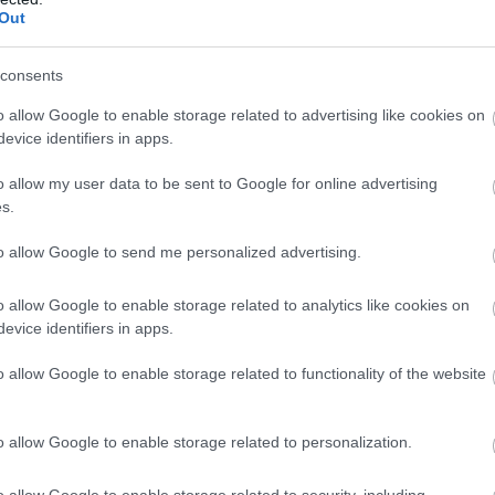
Out
consents
o allow Google to enable storage related to advertising like cookies on
evice identifiers in apps.
o allow my user data to be sent to Google for online advertising
s.
to allow Google to send me personalized advertising.
képet, azonban később végül a kommentelési lehetőség
 történtek olyannyira megviselték a színésznőt, hogy azt
o allow Google to enable storage related to analytics like cookies on
it egyedül még azért nem tett meg, hogy ez az üzenete
evice identifiers in apps.
m fog posztolni semmit, inkább a munkára fordítja
 követői elvesztették azt a kiváltságot, megosszon velük
o allow Google to enable storage related to functionality of the website
o allow Google to enable storage related to personalization.
o allow Google to enable storage related to security, including