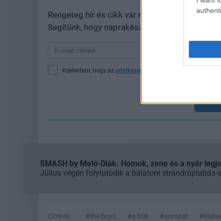
authenti
Rengeteg hír és cikk vár rád, lehet, hogy épp
Segítünk, hogy naprakész maradj, kiválogatjuk
Kijelentem, hogy az
adatkezelési nyilatkozat
tartalmát megi
Fe
SMASH by Meló-Diák: Homok, zene és a nyár legjob
Július végén folytatódik a balatoni strandröplabda-
Címkék:
#the boys
#a fiúk
#sorozat
#kiaka