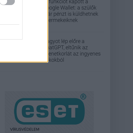
Új funkciót kapott a
Google Wallet: a szülők
már pénzt is küldhetnek
gyermekeiknek
Nagyot lép előre a
ChatGPT, eltűnik az
üzenetkorlát az ingyenes
fiókokból