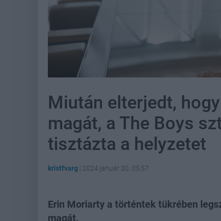
Miután elterjedt, hogy
magát, a The Boys sz
tisztázta a helyzetet
kristfvarg
|
2024 január 30. 05:57
Erin Moriarty a történtek tükrében leg
magát.