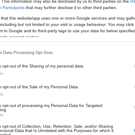
. This information may also be disclosed by us to third parties on the
IA
ra. Sírva rohantam vissza azokhoz a lányokhoz a
Participants
that may further disclose it to other third parties.
tem magam, szimplán csak azért, mert elfedték a
 that this website/app uses one or more Google services and may gath
spálcáikat. Láttam ekkor a kommenteket, eléggé
including but not limited to your visit or usage behaviour. You may click 
sak kikapcsoljam őket. De ez kezd zaklatássá válni.
 to Google and its third-party tags to use your data for below specifi
ogle consent section.
l Data Processing Opt Outs
o opt-out of the Sharing of my personal data.
In
o opt-out of the Sale of my Personal Data.
In
to opt-out of processing my Personal Data for Targeted
ing.
In
o opt-out of Collection, Use, Retention, Sale, and/or Sharing
ersonal Data that Is Unrelated with the Purposes for which it
lected.