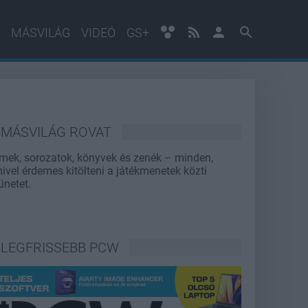
MÁSVILÁG
VIDEÓ
GS+
MÁSVILÁG ROVAT
lmek, sorozatok, könyvek és zenék – minden,
ivel érdemes kitölteni a játékmenetek közti
ünetet.
LEGFRISSEBB PCW