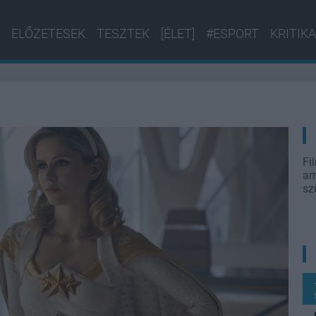
ELŐZETESEK
TESZTEK
[ÉLET]
#ESPORT
KRITIKA
Fi
am
sz