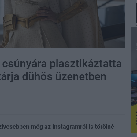
 csúnyára plasztikáztatta
tárja dühös üzenetben
szívesebben még az Instagramról is törölné