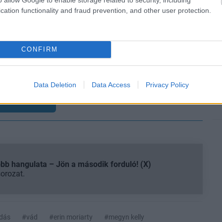
cation functionality and fraud prevention, and other user protection.
en nem jön szembe GSO-n vagy a social médiában.
 neked a legjobbakat,
iratkozz fel hírlevelünkre!
CONFIRM
smertem és azt elfogadom.
Data Deletion
Data Access
Privacy Policy
liratkozom
b hangulata – Jön a második forduló! (X)
sorozat.
dás
#vád
#erin moriarty
#megyn kelly