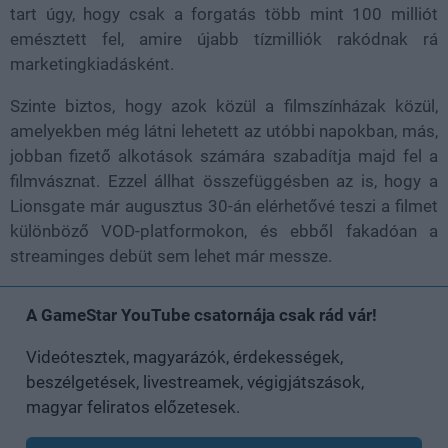
tart úgy, hogy csak a forgatás több mint 100 milliót
emésztett fel, amire újabb tízmilliók rakódnak rá
marketingkiadásként.
Szinte biztos, hogy azok közül a filmszínházak közül,
amelyekben még látni lehetett az utóbbi napokban, más,
jobban fizető alkotások számára szabadítja majd fel a
filmvásznat. Ezzel állhat összefüggésben az is, hogy a
Lionsgate már augusztus 30-án elérhetővé teszi a filmet
különböző VOD-platformokon, és ebből fakadóan a
streaminges debüt sem lehet már messze.
A GameStar YouTube csatornája csak rád vár!
Videótesztek, magyarázók, érdekességek,
beszélgetések, livestreamek, végigjátszások,
magyar feliratos előzetesek.