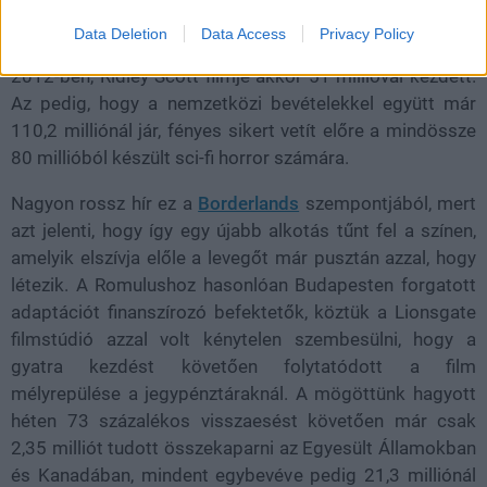
váltottak rá jegyeket az Egyesült Államokban és
Data Deletion
Data Access
Privacy Policy
Kanadában. Ennél csak a Prometheus tudott többet
2012-ben, Ridley Scott filmje akkor 51 millióval kezdett.
Az pedig, hogy a nemzetközi bevételekkel együtt már
110,2 milliónál jár, fényes sikert vetít előre a mindössze
80 millióból készült sci-fi horror számára.
Nagyon rossz hír ez a
Borderlands
szempontjából, mert
azt jelenti, hogy így egy újabb alkotás tűnt fel a színen,
amelyik elszívja előle a levegőt már pusztán azzal, hogy
létezik. A Romulushoz hasonlóan Budapesten forgatott
adaptációt finanszírozó befektetők, köztük a Lionsgate
filmstúdió azzal volt kénytelen szembesülni, hogy a
gyatra kezdést követően folytatódott a film
mélyrepülése a jegypénztáraknál. A mögöttünk hagyott
héten 73 százalékos visszaesést követően már csak
2,35 milliót tudott összekaparni az Egyesült Államokban
és Kanadában, mindent egybevéve pedig 21,3 milliónál