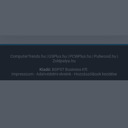
ComputerTrends.hu
|
GSPlus.hu
|
PCWPlus.hu
|
Puliwood.hu
|
Zoldpalya.hu
Kiadó:
BDPST Business Kft.
Impresszum
-
Adatvédelmi elveink
-
Hozzászólások kezelése