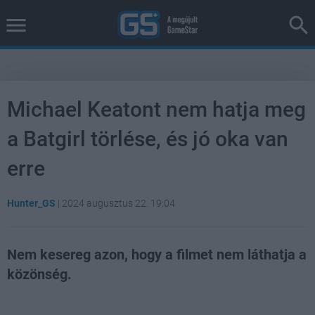
Michael Keatont nem hatja meg
a Batgirl törlése, és jó oka van
erre
Hunter_GS
|
2024 augusztus 22. 19:04
Nem kesereg azon, hogy a filmet nem láthatja a
közönség.
Loaded
:
Unmute
100.00%