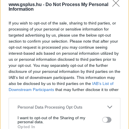
www.gsplus.hu -
Do Not Process My Personal
Information
If you wish to opt-out of the sale, sharing to third parties, or
processing of your personal or sensitive information for
targeted advertising by us, please use the below opt-out
Hozzászólások
section to confirm your selection. Please note that after your
opt-out request is processed you may continue seeing
interest-based ads based on personal information utilized by
us or personal information disclosed to third parties prior to
Parádésan nyitott az Alien:
your opt-out. You may separately opt-out of the further
disclosure of your personal information by third parties on the
Romulus a mozikban, a
IAB’s list of downstream participants. This information may
also be disclosed by us to third parties on the
IAB’s List of
Deadpool & Rozsomák rekordot
Downstream Participants
that may further disclose it to other
third parties.
döntött, eközben pedig a
Please note that this website/app uses one or more Google
Personal Data Processing Opt Outs
Borderlands... nos,
services and may gather and store information including but
not limited to your visit or usage behaviour. You may click to
I want to opt-out of the Sharing of my
képzelhetitek
personal data.
grant or deny consent to Google and its third-party tags to
Opted In