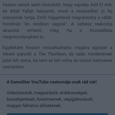
Keaton annyit azért hozzátett, hogy sajnálja Adil El Arbi
és Bilall Fallah helyzetét, mivel a rendezőket jó fej
srácoknak tartja. Ettől függetlenül megrántotta a vállát,
mondván "én rendben vagyok". A színész reakciója
abszolút érthető, még ha a hozzáállása
megmosolyogtató is.
Egyébként Keaton visszahúzhatta magára egyszer a
fekete páncélt a The Flashben, de talán mindenkinek
jobb lett volna, ha nem ez lett volna az utolsó batmanes
szereplése.
A GameStar YouTube csatornája csak rád vár!
Videótesztek, magyarázók, érdekességek,
beszélgetések, livestreamek, végigjátszások,
magyar feliratos előzetesek.