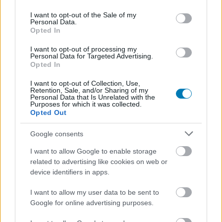
use your data for below specified purposes in below Google
consent section.
I want to opt-out of the Sale of my
Chavalier
|
2024 augusztus 20. 11:26
Personal Data.
Opted In
I want to opt-out of processing my
Az utóbbi hetek legfontosabb filmjei közül nem
Personal Data for Targeted Advertising.
mindegyiknek alakul úgy a mozis pályafutása,
Opted In
ahogy azt az alkotók remélték.
I want to opt-out of Collection, Use,
Retention, Sale, and/or Sharing of my
Personal Data that Is Unrelated with the
Loaded
:
Unmute
Purposes for which it was collected.
80.09%
Opted Out
Tombol a hőség, sorra dőlnek a melegrekordok, így
Google consents
cseppet sem meglepő, hogy sokan keresnek enyhülést
és kikapcsolódást a klimatizált vetítőtermekben, amit
I want to allow Google to enable storage
related to advertising like cookies on web or
bizony igyekeznek ki is használni a filmstúdiók, sorra
device identifiers in apps.
mutatva be újdonságaikat. A nyár slágere minden
kétséget kizáróan a
Deadpool & Rozsomák
, amely a
I want to allow my user data to be sent to
Marvel jelenleg is futó Multiverzum sagájának második
Google for online advertising purposes.
legtöbbet hozó filmje lett 1,145 milliárd dolláros