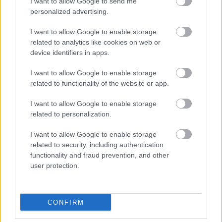
I want to allow Google to send me
bevétellel. Csak a Pókember: Nincs hazaút előzi meg, de
personalized advertising.
annak az előnye behozhatatlan, hiszen 1,923 milliárdot
szedett össze a mozikban.
I want to allow Google to enable storage
related to analytics like cookies on web or
Mindazonáltal illik megemelni kalapunkat a Ryan
device identifiers in apps.
Reynolds és Hugh Jackman főszereplésével forgatott
szuperhősfilm teljesítménye előtt, mivel R-besorolású
I want to allow Google to enable storage
related to functionality of the website or app.
alkotásként rengeteg potenciális nézőt alapból
elveszített, magyarán hátrányból indult. És ami azt illeti, a
I want to allow Google to enable storage
saját kategóriáján belül rekordot is döntött azzal, hogy
related to personalization.
már az eddigi csúcstartó, a nem kevesebb mint 1,079
I want to allow Google to enable storage
milliárd dollárig jutott Joker előtt jár.
related to security, including authentication
functionality and fraud prevention, and other
user protection.
Ugyancsak meggyőzőre sikeredett az
Alien: Romulus
bemutatkozása a mozikban, Fede Álvarez rendezése a
CONFIRM
franchise történetének második legerősebb nyitását
produkálta az észak-amerikai piacon: 42 millió dollárért