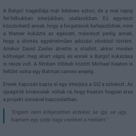
A Batgirl tragédiája már kétéves sztori, de a mai napig
fel-felbukkan interjúkban, utalásokban. Ez egyrészt
köszönhető annak, hogy a forgatások befejeződtek, mire
a Warner kukázta az egészet, másrészt pedig annak,
hogy a döntés egyértelműen adózási okokból történt.
Amikor David Zaslav átvette a stúdiót, akkor minden
költséget meg akart vágni, és ennek a Batgirl kukázása
is része volt. A filmben többek között Michael Keaton is
feltűnt volna egy Batman cameo erejéig.
Ennek kapcsán kapta el egy interjúra a
GQ
a színészt. Az
újságírók kíváncsiak voltak rá, hogy Keaton hogyan érez
a projekt sorsával kapcsolatban.
"Engem nem kifejezetten érdekel, se így, se úgy.
Kaptam egy szép nagy csekket a melóért."