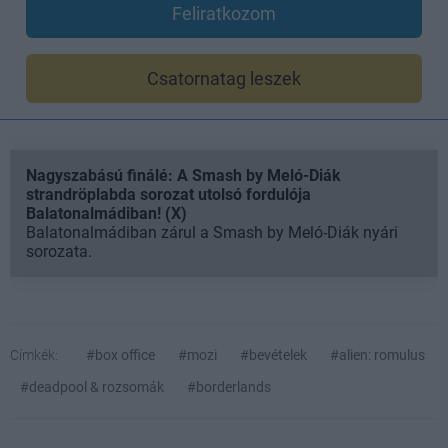
Feliratkozom
Csatornatag leszek
Nagyszabású finálé: A Smash by Meló-Diák
strandröplabda sorozat utolsó fordulója
Balatonalmádiban! (X)
Balatonalmádiban zárul a Smash by Meló-Diák nyári
sorozata.
Címkék:
#box office
#mozi
#bevételek
#alien: romulus
#deadpool & rozsomák
#borderlands