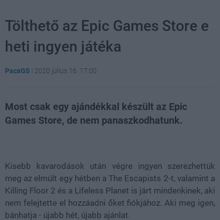
Tölthető az Epic Games Store e
heti ingyen játéka
PacaGS
|
2020 július 16. 17:00
Most csak egy ajándékkal készült az Epic
Games Store, de nem panaszkodhatunk.
Loaded
:
Unmute
21.65%
Kisebb kavarodások után végre ingyen szerezhettük
meg az elmúlt egy hétben a The Escapists 2-t, valamint a
Killing Floor 2 és a Lifeless Planet is járt mindenkinek, aki
nem felejtette el hozzáadni őket fiókjához. Aki meg igen,
bánhatja - újabb hét, újabb ajánlat.