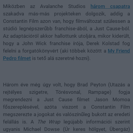
Miközben az Avalanche Studios
három csapatra
szakadva más-más projekteken dolgozik, addig a
Constantin Film azon van, hogy filmváltozat szülessen a
stúdió legnépszerűbb franchise-ából, a Just Cause-ból.
Az adaptációról akkor hallottunk utoljára, mikor kiderült,
hogy a John Wick franchise írója, Derek Kolstad fog
felelni a forgatókönyvért (aki többek között a
My Friend
Pedro filmet
is tető alá szeretné hozni).
Három éve még úgy volt, hogy Brad Peyton (Utazás a
rejtélyes szigetre, Törésvonal, Rampage) fogja
megrendezni a Just Cause filmet Jason Momoa
főszereplésével, azóta viszont a Constantin Film
megszerezte a jogokat és valószínűleg bukott az eredeti
felállás is. A
The Wrap
legújabb információi szerint
ugyanis Michael Dowse (Úr keres hölgyet, Übergáz)