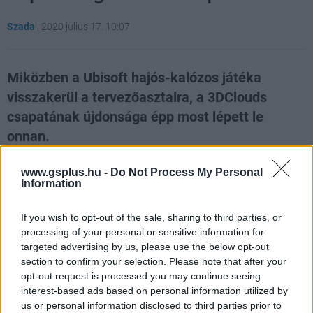
Szada
|
2020 július 17. 10:07
Miközben a Ubisoft hajós-kalózos játéka
visszakerül a tervezőasztalra, a 3DClouds
csapatának újdonsága épp most lépett le
onnan.
Loaded
:
Unmute
21.65%
www.gsplus.hu -
Do Not Process My Personal
Information
Pár napja pattant ki, hogy a Ubisoft újrakezdi a
Skull &
If you wish to opt-out of the sale, sharing to third parties, or
Bones fejlesztését
és live service játékot csinálnak
processing of your personal or sensitive information for
belőle, amely sok játékost elszomorított, hiszen az
targeted advertising by us, please use the below opt-out
Assassin's Creed IV: Black Flag legélvezetesebb része
section to confirm your selection. Please note that after your
pont a hajózás és a kalózosdi volt. Nem sok játék van a
opt-out request is processed you may continue seeing
piacon, amely ezekre fókuszál (lásd Sea of Thieves és az
interest-based ads based on personal information utilized by
ősszel érkező
Port Royale 4
), de hamarosan egyel több
us or personal information disclosed to third parties prior to