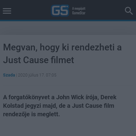
Megvan, hogy ki rendezheti a
Just Cause filmet
Szada
|
2020 július 17. 07:05
A forgatókönyvet a John Wick írója, Derek
Kolstad jegyzi majd, de a Just Cause film
rendezője is meglett.
Loaded
:
Unmute
38.68%