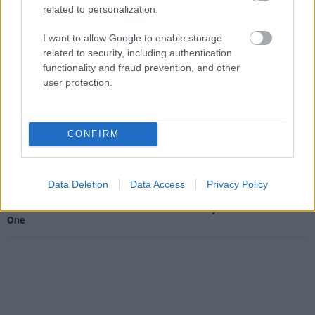
related to personalization.
I want to allow Google to enable storage
related to security, including authentication
SMASH by Meló-Diák: Homok, zene és a nyár legjobb
functionality and fraud prevention, and other
hangulata – Jön a második forduló! (X)
user protection.
Július végén folytatódik a balatoni strandröplabda-
sorozat.
CONFIRM
Címkék:
#king of seas
#3dclouds
Data Deletion
Data Access
Privacy Policy
Platformok:
Nintendo Switch
PC
PlayStation 4
Xbox
One