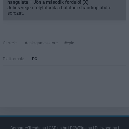
hangulata – Jön a második forduló! (X)
Július végén folytatódik a balatoni strandröplabda-
sorozat.
Címkék:
#epic games store
#epic
Platformok:
PC
ComputerTrends.hu
|
GSPlus.hu
|
PCWPlus.hu
|
Puliwood.hu
|