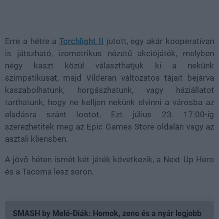
Erre a hétre a
Torchlight II
jutott, egy akár kooperatívan
is játszható, izometrikus nézetű akciójáték, melyben
négy kaszt közül választhatjuk ki a nekünk
szimpatikusat, majd Vilderan változatos tájait bejárva
kaszabolhatunk, horgászhatunk, vagy háziállatot
tarthatunk, hogy ne kelljen nekünk elvinni a városba az
eladásra szánt lootot. Ezt július 23. 17:00-ig
szerezhetitek meg az Epic Games Store oldalán vagy az
asztali kliensben.
A jövő héten ismét két játék következik, a Next Up Hero
és a Tacoma lesz soron.
SMASH by Meló-Diák: Homok, zene és a nyár legjobb