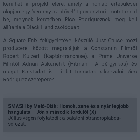
kerülhet a projekt élére, amely a honlap értesülései
alapján egy "verseny az idővel"-típusú sztorit mutat majd
be, melynek keretében Rico Rodrigueznek meg kell
állítania a Black Hand zsoldosait.
A Square Enix felügyeletével készülő Just Cause mozi
producerei között megtaláljuk a Constantin Filmtől
Robert Kulzert (Kaptár-franchise), a Prime Universe
Filmtől Adrian Askarieh-t (Hitman - A bérgyilkos) és
magát Kolstadot is. Ti kit tudnátok elképzelni Rico
Rodriguez szerepére?
SMASH by Meló-Diák: Homok, zene és a nyár legjobb
hangulata – Jön a második forduló! (X)
Július végén folytatódik a balatoni strandröplabda-
sorozat.