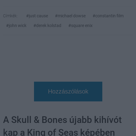
Címkék:
#just cause
#michael dowse
#constantin film
#john wick
#derek kolstad
#square enix
Hozzászólások
A Skull & Bones újabb kihívót
kap a King of Seas képében