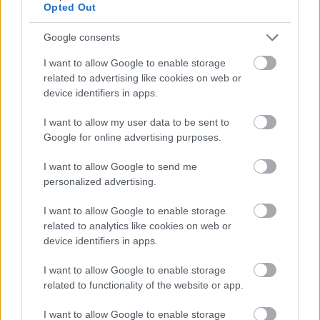
ráadásul sosem tudhatjuk majd, hogy a karakterek,
Opted Out
akikkel kapcsolatba lépünk valami értékeshez segítenek
hozzá vagy halálos csapdába vezetnek.
Google consents
I want to allow Google to enable storage
related to advertising like cookies on web or
device identifiers in apps.
I want to allow my user data to be sent to
Google for online advertising purposes.
I want to allow Google to send me
personalized advertising.
I want to allow Google to enable storage
related to analytics like cookies on web or
device identifiers in apps.
A King of Seas a tervek szerint ősszel fog megjelenni
I want to allow Google to enable storage
PC-re, PS4-re, Xbox One-ra és Nintendo Switchre, a
related to functionality of the website or app.
következő hetekben pedig többet is mesélnek majd róla
I want to allow Google to enable storage
a fejlesztők.