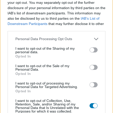
your opt-out. You may separately opt-out of the further
lesz, még ha nem is akkora büdzséből készül, mint a
disclosure of your personal information by third parties on the
Skull & Bones.
IAB’s list of downstream participants. This information may
also be disclosed by us to third parties on the
IAB’s List of
Downstream Participants
that may further disclose it to other
third parties.
A 3DClouds bejelentette a King of Seas nevezetű akció-
Please note that this website/app uses one or more Google
Personal Data Processing Opt Outs
szerepjátékot, amely a tengeri haramiák korába repít
services and may gather and store information including but
vissza minket. Hatalmas vízi ütközetekre, kincskeresésre
not limited to your visit or usage behaviour. You may click to
I want to opt-out of the Sharing of my
personal data.
és elveszett szigetekre számíthatunk, a legfőbb célunk
grant or deny consent to Google and its third-party tags to
Opted In
pedig az lesz, hogy megbosszuljunk édesapánk halálát
use your data for below specified purposes in below Google
consent section.
és a kalózok királyává váljunk.
I want to opt-out of the Sale of my
Personal Data.
Opted In
A King of Seas egy véletlenszerűen generált, dinamikus
világot vonultat fel, amely minden lépésünkre reagál
I want to opt-out of processing my
Personal Data for Targeted Advertising.
majd és folyamatosan arra fog kényszeríteni, hogy
Opted In
alkalmazkodjunk hozzá. Megváltozott kereskedelmi
I want to opt-out of Collection, Use,
útvonalak, kedvezőtlen időjárási viszonyok és ehhez
Retention, Sale, and/or Sharing of my
hasonló események tarkítják majd a játékélményt,
Personal Data that Is Unrelated with the
Purposes for which it was collected.