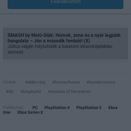
Feliratkozom
SMASH by Meló-Diák: Homok, zene és a nyár legjobb
hangulata – Jön a második forduló! (X)
Július végén folytatódik a balatoni strandröplabda-
sorozat.
Címkék:
#elden ring
#fromsoftware
#bandai namco
#dlc
#kiegészítő
#shadow of the erdtree
Platformok:
PC
PlayStation 4
PlayStation 5
Xbox
One
Xbox Series X