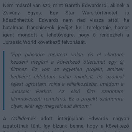
Nem másról van szó, mint Gareth Edwardsról, akinek a
Zsivány Egyes: Egy Star Wars-történetet is
köszönhettük. Edwards nem riad vissza attól, ha
hatalmas franchise-ok jövőjét kell terelgetnie, hamar
igent mondott a lehetőségre, hogy ő rendezheti a
Jurassic World következő felvonását.
"Épp pihenőre mentem volna, és el akartam
kezdeni megírni a következő ötletemet egy új
filmhez. Ez volt az egyetlen projekt, aminek
kedvéért eldobtam volna mindent, és azonnal
fejest ugrottam volna a vállalkozásba. Imádom a
Jurassic Parkot. Az első film szerintem
filmművészeti remekmű. Ez a projekt számomra
olyan, akár egy megvalósult álmom."
A
Collider
nek adott interjújában Edwards nagyon
izgatottnak tűnt, így bízunk benne, hogy a következő