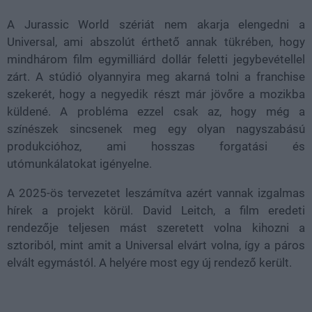
A Jurassic World szériát nem akarja elengedni a
Universal, ami abszolút érthető annak tükrében, hogy
mindhárom film egymilliárd dollár feletti jegybevétellel
zárt. A stúdió olyannyira meg akarná tolni a franchise
szekerét, hogy a negyedik részt már jövőre a mozikba
küldené. A probléma ezzel csak az, hogy még a
színészek sincsenek meg egy olyan nagyszabású
produkcióhoz, ami hosszas forgatási és
utómunkálatokat igényelne.
A 2025-ös tervezetet leszámítva azért vannak izgalmas
hírek a projekt körül. David Leitch, a film eredeti
rendezője teljesen mást szeretett volna kihozni a
sztoriból, mint amit a Universal elvárt volna, így a páros
elvált egymástól. A helyére most egy új rendező került.