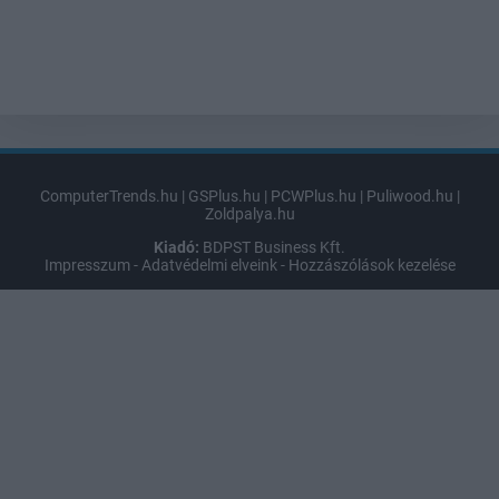
ComputerTrends.hu
|
GSPlus.hu
|
PCWPlus.hu
|
Puliwood.hu
|
Zoldpalya.hu
Kiadó:
BDPST Business Kft.
Impresszum
-
Adatvédelmi elveink
-
Hozzászólások kezelése