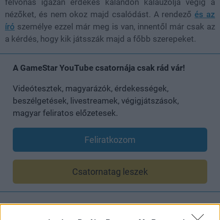
felvonás igazán érdekes kalandon kalauzolja végig a
nézőket, és nem okoz majd csalódást. A rendező
és az
író
személye ezzel már meg is van, innentől már csak az
a kérdés, hogy kik játsszák majd a főbb szerepeket.
A GameStar YouTube csatornája csak rád vár!
Videótesztek, magyarázók, érdekességek,
beszélgetések, livestreamek, végigjátszások,
magyar feliratos előzetesek.
Feliratkozom
Csatornatag leszek
SMASH by Meló-Diák: Homok, zene és a nyár legjobb