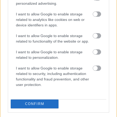
personalized advertising.
párosul majd, szóval nem nyugodhatnak meg azok a
játékosok sem, akik brutálisan felturbózták a
I want to allow Google to enable storage
karakterüket, és arra számítottak, hogy sokszázas
related to analytics like cookies on web or
szinten majd sétagalopp lesz ez a kiegészítő.
device identifiers in apps.
A játék és a Souls széria atyja, Hidetaka Miyazaki
I want to allow Google to enable storage
ugyanis a Famitsunak adott interjújában elmondta, a
related to functionality of the website or app.
megszokott, rúnaalapú (a rúnák itt a Dark Souls játékok
I want to allow Google to enable storage
lelkeinek megfelelői) fejlődési rendszer mellett a DLC
related to personalization.
területén megjelenik egy teljesen új megoldás, ami
a Sekiro "attack power" rendszerére hajaz.
I want to allow Google to enable storage
related to security, including authentication
functionality and fraud prevention, and other
user protection.
Úgy fest tehát, hogy valamiféle dedikált fejlődési
rendszer a DLC régiójában a normál statjainkon túl is
CONFIRM
meg fogja növelni a sebzésünket, ez pedig gyakorlatilag
borítékolhatóvá teszi azt, hogy a Shadow of the Erdtree