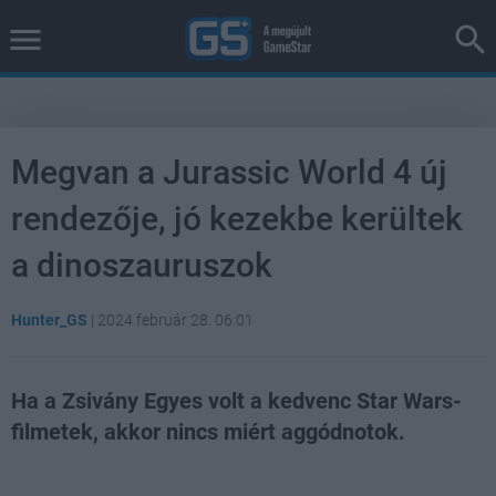
Megvan a Jurassic World 4 új
rendezője, jó kezekbe kerültek
a dinoszauruszok
Hunter_GS
|
2024 február 28. 06:01
Ha a Zsivány Egyes volt a kedvenc Star Wars-
filmetek, akkor nincs miért aggódnotok.
Loaded
:
Unmute
38.10%