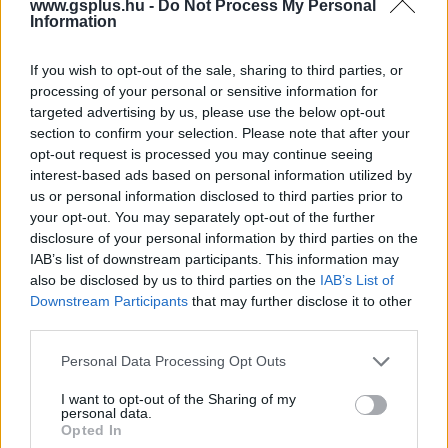
www.gsplus.hu -
Do Not Process My Personal
hangulata – Jön a második forduló! (X)
Information
Július végén folytatódik a balatoni strandröplabda-
sorozat.
If you wish to opt-out of the sale, sharing to third parties, or
processing of your personal or sensitive information for
targeted advertising by us, please use the below opt-out
section to confirm your selection. Please note that after your
opt-out request is processed you may continue seeing
Címkék:
#jurassic world 4
#gareth edwards
interest-based ads based on personal information utilized by
us or personal information disclosed to third parties prior to
your opt-out. You may separately opt-out of the further
disclosure of your personal information by third parties on the
IAB’s list of downstream participants. This information may
also be disclosed by us to third parties on the
IAB’s List of
Downstream Participants
that may further disclose it to other
third parties.
Please note that this website/app uses one or more Google
Personal Data Processing Opt Outs
Hozzászólások
services and may gather and store information including but
not limited to your visit or usage behaviour. You may click to
I want to opt-out of the Sharing of my
personal data.
grant or deny consent to Google and its third-party tags to
Opted In
use your data for below specified purposes in below Google