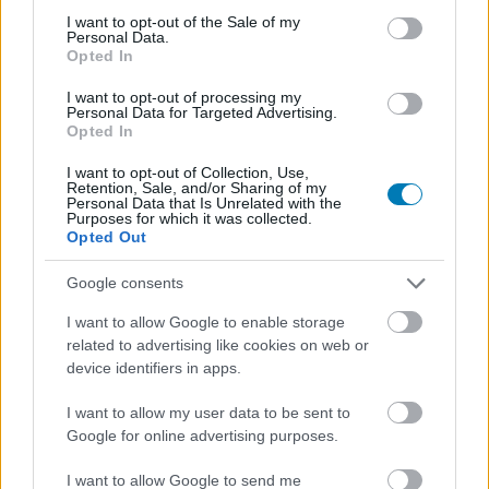
A legtáposabb karaktereket is
consent section.
I want to opt-out of the Sale of my
Personal Data.
Opted In
megszívatja az Elden Ring DLC-
I want to opt-out of processing my
je, ugyanis új fejlődési
Personal Data for Targeted Advertising.
Opted In
rendszert kapunk
I want to opt-out of Collection, Use,
Retention, Sale, and/or Sharing of my
Personal Data that Is Unrelated with the
Csirke
|
2024 február 27. 13:55
Purposes for which it was collected.
Opted Out
Google consents
A Sekiróra hajaz majd az új fejlődési rendszer
I want to allow Google to enable storage
Loaded
:
Unmute
related to advertising like cookies on web or
21.65%
device identifiers in apps.
Azt már tudjuk egy ideje, hogy a Shadow of the Erdtree
I want to allow my user data to be sent to
címet viselő, idén nyáron érkező Elden Ring DLC egy
Google for online advertising purposes.
teljesen új területen fog majd játszódni, most viszont az
is kiderült, hogy ehhez egy új fejlődési rendszer is
I want to allow Google to send me