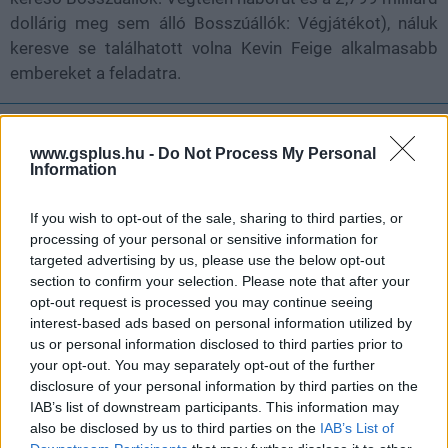
dollárig meg sem álló Bosszúállók: Végjátékot), náluk
keresve se találhatott volna Kevin Feige alkalmasabb
embereket a feladatra.
Nem akarsz lemaradni semmiről?
www.gsplus.hu -
Do Not Process My Personal
Information
Rengeteg hír és cikk vár rád, lehet, hogy éppen nem
jön szembe GSO-n vagy a social médiában. Segítünk,
If you wish to opt-out of the sale, sharing to third parties, or
hogy naprakész maradj, kiválogatjuk neked a
processing of your personal or sensitive information for
legjobbakat,
iratkozz fel hírlevelünkre!
targeted advertising by us, please use the below opt-out
section to confirm your selection. Please note that after your
opt-out request is processed you may continue seeing
interest-based ads based on personal information utilized by
Kijelentem, hogy az
adatkezelési nyilatkozat
tartalmát
us or personal information disclosed to third parties prior to
megismertem és azt elfogadom.
your opt-out. You may separately opt-out of the further
disclosure of your personal information by third parties on the
IAB’s list of downstream participants. This information may
Feliratkozom
also be disclosed by us to third parties on the
IAB’s List of