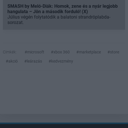
SMASH by Meló-Diák: Homok, zene és a nyár legjobb
hangulata – Jön a második forduló! (X)
Július végén folytatódik a balatoni strandröplabda-
sorozat.
Címkék:
#microsoft
#xbox 360
#marketplace
#store
#akció
#leárazás
#kedvezmény