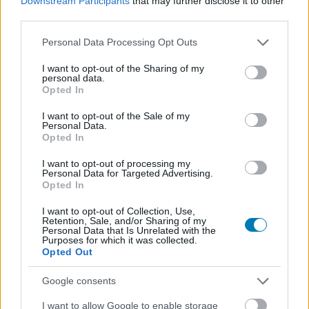
Downstream Participants
that may further disclose it to other
third parties.
Please note that this website/app uses one or more Google
Personal Data Processing Opt Outs
SMASH by Meló-Diák: Homok, zene és a nyár legjobb
services and may gather and store information including but
hangulata – Jön a második forduló! (X)
not limited to your visit or usage behaviour. You may click to
I want to opt-out of the Sharing of my
Július végén folytatódik a balatoni strandröplabda-
personal data.
sorozat.
grant or deny consent to Google and its third-party tags to
Opted In
use your data for below specified purposes in below Google
consent section.
I want to opt-out of the Sale of my
Personal Data.
Opted In
Címkék:
#marvel
#mcu
#bosszúállók 5
#avengers 5
I want to opt-out of processing my
Personal Data for Targeted Advertising.
#bosszúállók: titkos háború
#avengers: secret wars
Opted In
#anthony russo
#joe russo
I want to opt-out of Collection, Use,
Retention, Sale, and/or Sharing of my
Personal Data that Is Unrelated with the
Purposes for which it was collected.
Opted Out
Google consents
I want to allow Google to enable storage