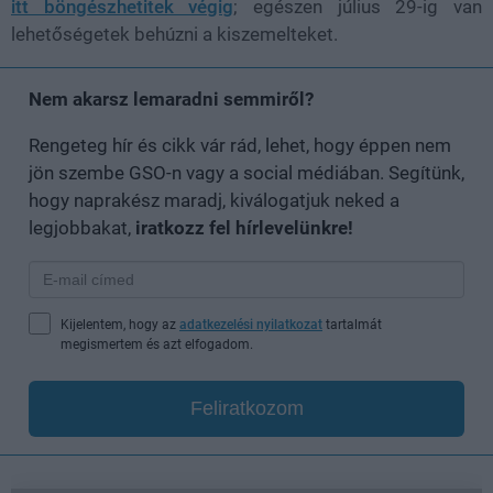
itt böngészhetitek végig
; egészen július 29-ig van
lehetőségetek behúzni a kiszemelteket.
Nem akarsz lemaradni semmiről?
Rengeteg hír és cikk vár rád, lehet, hogy éppen nem
jön szembe GSO-n vagy a social médiában. Segítünk,
hogy naprakész maradj, kiválogatjuk neked a
legjobbakat,
iratkozz fel hírlevelünkre!
Kijelentem, hogy az
adatkezelési nyilatkozat
tartalmát
megismertem és azt elfogadom.
Feliratkozom