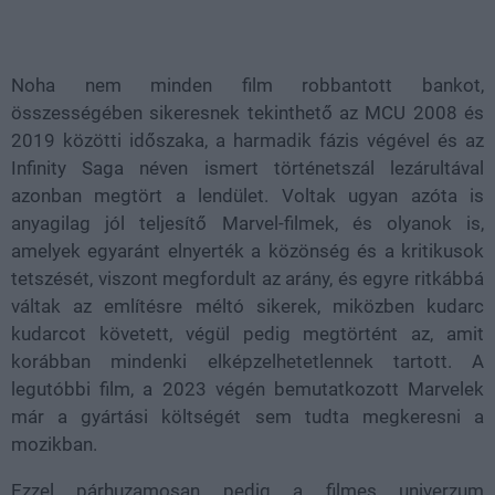
Loaded
:
Unmute
38.40%
Noha nem minden film robbantott bankot,
összességében sikeresnek tekinthető az MCU 2008 és
2019 közötti időszaka, a harmadik fázis végével és az
Infinity Saga néven ismert történetszál lezárultával
azonban megtört a lendület. Voltak ugyan azóta is
anyagilag jól teljesítő Marvel-filmek, és olyanok is,
amelyek egyaránt elnyerték a közönség és a kritikusok
tetszését, viszont megfordult az arány, és egyre ritkábbá
váltak az említésre méltó sikerek, miközben kudarc
kudarcot követett, végül pedig megtörtént az, amit
korábban mindenki elképzelhetetlennek tartott. A
legutóbbi film, a 2023 végén bemutatkozott Marvelek
már a gyártási költségét sem tudta megkeresni a
mozikban.
Ezzel párhuzamosan pedig a filmes univerzum