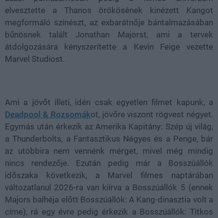
elvesztette a Thanos örökösének kinézett Kangot
megformáló színészt, az exbarátnője bántalmazásában
bűnösnek talált Jonathan Majorst, ami a tervek
átdolgozására kényszerítette a Kevin Feige vezette
Marvel Studiost.
Ami a jövőt illeti, idén csak egyetlen filmet kapunk, a
Deadpool & Rozsomák
ot, jövőre viszont rögvest négyet.
Egymás után érkezik az Amerika Kapitány: Szép új világ,
a Thunderbolts, a Fantasztikus Négyes és a Penge, bár
az utóbbira nem vennénk mérget, mivel még mindig
nincs rendezője. Ezután pedig már a Bosszúállók
időszaka következik, a Marvel filmes naptárában
változatlanul 2026-ra van kiírva a Bosszúállók 5 (ennek
Majors balhéja előtt Bosszúállók: A Kang-dinasztia volt a
címe), rá egy évre pedig érkezik a Bosszúállók: Titkos