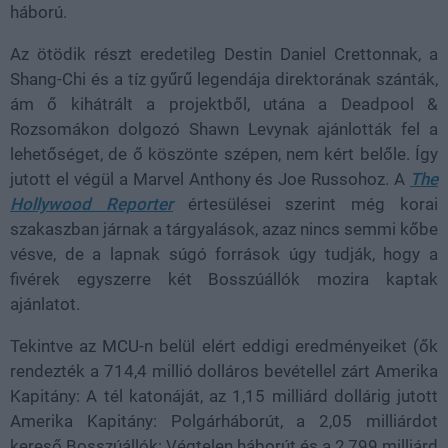
háború.
Az ötödik részt eredetileg Destin Daniel Crettonnak, a
Shang-Chi és a tíz gyűrű legendája direktorának szánták,
ám ő kihátrált a projektből, utána a Deadpool &
Rozsomákon dolgozó Shawn Levynak ajánlották fel a
lehetőséget, de ő köszönte szépen, nem kért belőle. Így
jutott el végül a Marvel Anthony és Joe Russohoz. A
The
Hollywood Reporter
értesülései szerint még korai
szakaszban járnak a tárgyalások, azaz nincs semmi kőbe
vésve, de a lapnak súgó források úgy tudják, hogy a
fivérek egyszerre két Bosszúállók mozira kaptak
ajánlatot.
Tekintve az MCU-n belül elért eddigi eredményeiket (ők
rendezték a 714,4 millió dolláros bevétellel zárt Amerika
Kapitány: A tél katonáját, az 1,15 milliárd dollárig jutott
Amerika Kapitány: Polgárháborút, a 2,05 milliárdot
kereső Bosszúállók: Végtelen háborút és a 2,799 milliárd