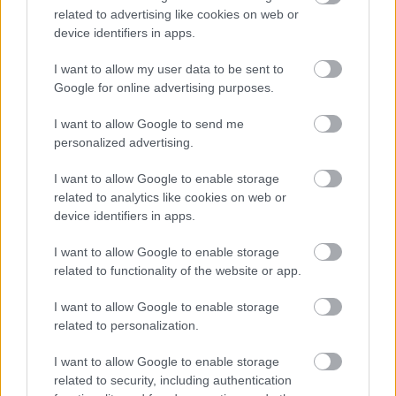
related to advertising like cookies on web or
device identifiers in apps.
Hozzászólások
I want to allow my user data to be sent to
Google for online advertising purposes.
I want to allow Google to send me
Fillérekért vágja hozzánk a
personalized advertising.
játékokat a Microsoft az Xbox
I want to allow Google to enable storage
related to analytics like cookies on web or
360-as boltjának zárása előtt
device identifiers in apps.
kristfvarg
|
2024 július 18. 10:07
I want to allow Google to enable storage
related to functionality of the website or app.
I want to allow Google to enable storage
Konkrétan pár száz forintért húzhatunk be
related to personalization.
néhány igazi gyöngyszemet.
I want to allow Google to enable storage
Loaded
:
Unmute
related to security, including authentication
21.86%