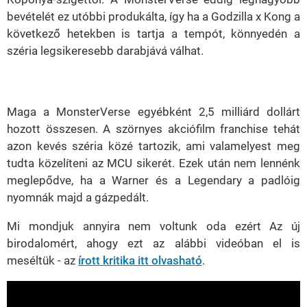
bevételét ez utóbbi produkálta, így ha a Godzilla x Kong a
következő hetekben is tartja a tempót, könnyedén a
széria legsikeresebb darabjává válhat.
Maga a MonsterVerse egyébként 2,5 milliárd dollárt
hozott összesen. A szörnyes akciófilm franchise tehát
azon kevés széria közé tartozik, ami valamelyest meg
tudta közelíteni az MCU sikerét. Ezek után nem lennénk
meglepődve, ha a Warner és a Legendary a padlóig
nyomnák majd a gázpedált.
Mi mondjuk annyira nem voltunk oda ezért Az új
birodalomért, ahogy ezt az alábbi videóban el is
meséltük - az
írott kritika itt olvasható
.