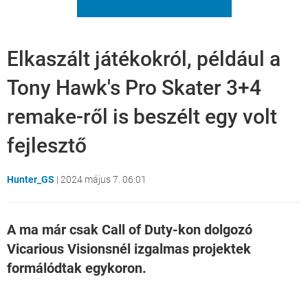
Elkaszált játékokról, például a
Tony Hawk's Pro Skater 3+4
remake-ről is beszélt egy volt
fejlesztő
Hunter_GS
|
2024 május 7. 06:01
A ma már csak Call of Duty-kon dolgozó
Vicarious Visionsnél izgalmas projektek
formálódtak egykoron.
Loaded
:
Unmute
21.86%