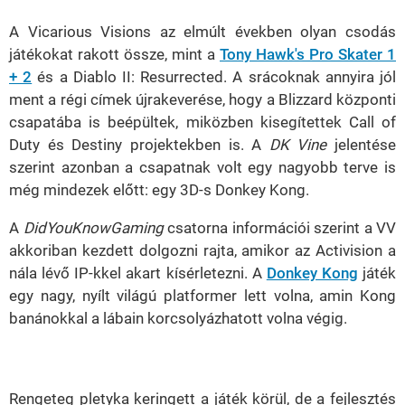
A Vicarious Visions az elmúlt években olyan csodás
játékokat rakott össze, mint a
Tony Hawk's Pro Skater 1
+ 2
és a Diablo II: Resurrected. A srácoknak annyira jól
ment a régi címek újrakeverése, hogy a Blizzard központi
csapatába is beépültek, miközben kisegítettek Call of
Duty és Destiny projektekben is. A
DK Vine
jelentése
szerint azonban a csapatnak volt egy nagyobb terve is
még mindezek előtt: egy 3D-s Donkey Kong.
A
DidYouKnowGaming
csatorna információi szerint a VV
akkoriban kezdett dolgozni rajta, amikor az Activision a
nála lévő IP-kkel akart kísérletezni. A
Donkey Kong
játék
egy nagy, nyílt világú platformer lett volna, amin Kong
banánokkal a lábain korcsolyázhatott volna végig.
Rengeteg pletyka keringett a játék körül, de a fejlesztés