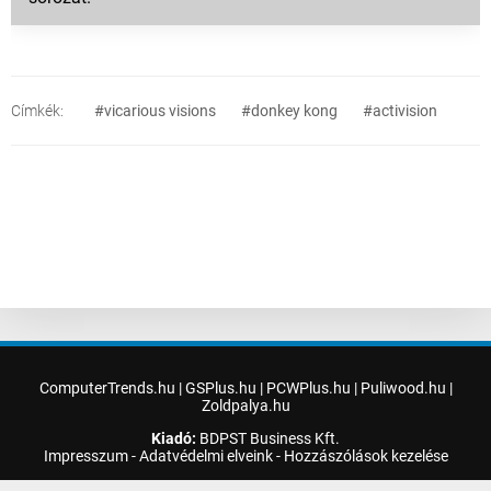
Címkék:
#vicarious visions
#donkey kong
#activision
ComputerTrends.hu
|
GSPlus.hu
|
PCWPlus.hu
|
Puliwood.hu
|
Zoldpalya.hu
Kiadó:
BDPST Business Kft.
Impresszum
-
Adatvédelmi elveink
-
Hozzászólások kezelése