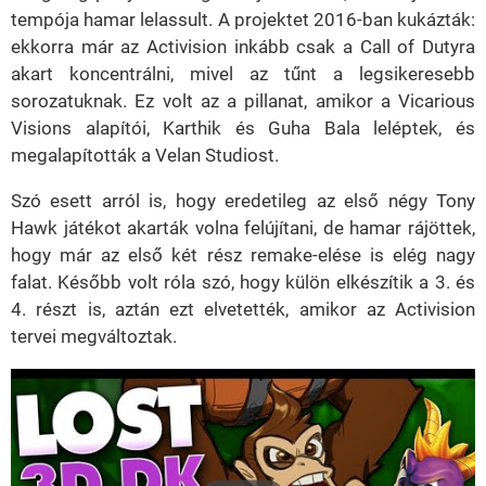
tempója hamar lelassult. A projektet 2016-ban kukázták:
ekkorra már az Activision inkább csak a Call of Dutyra
akart koncentrálni, mivel az tűnt a legsikeresebb
sorozatuknak. Ez volt az a pillanat, amikor a Vicarious
Visions alapítói, Karthik és Guha Bala leléptek, és
megalapították a Velan Studiost.
Szó esett arról is, hogy eredetileg az első négy Tony
Hawk játékot akarták volna felújítani, de hamar rájöttek,
hogy már az első két rész remake-elése is elég nagy
falat. Később volt róla szó, hogy külön elkészítik a 3. és
4. részt is, aztán ezt elvetették, amikor az Activision
tervei megváltoztak.