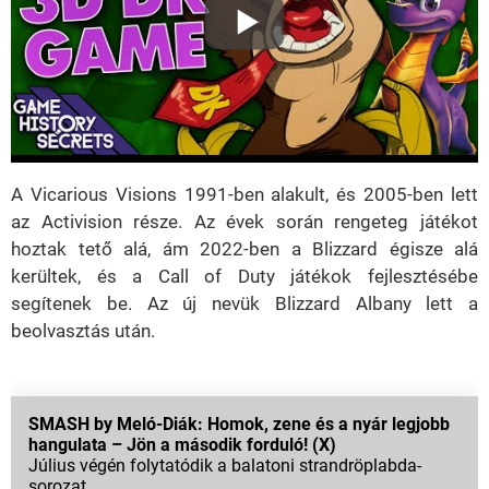
A Vicarious Visions 1991-ben alakult, és 2005-ben lett
az Activision része. Az évek során rengeteg játékot
hoztak tető alá, ám 2022-ben a Blizzard égisze alá
kerültek, és a Call of Duty játékok fejlesztésébe
segítenek be. Az új nevük Blizzard Albany lett a
beolvasztás után.
SMASH by Meló-Diák: Homok, zene és a nyár legjobb
hangulata – Jön a második forduló! (X)
Július végén folytatódik a balatoni strandröplabda-
sorozat.