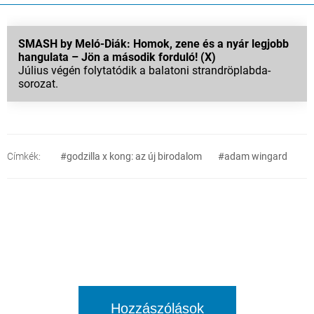
SMASH by Meló-Diák: Homok, zene és a nyár legjobb
hangulata – Jön a második forduló! (X)
Július végén folytatódik a balatoni strandröplabda-
sorozat.
Címkék:
#godzilla x kong: az új birodalom
#adam wingard
Hozzászólások