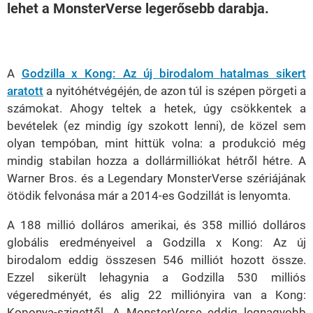
lehet a MonsterVerse legerősebb darabja.
Loaded
:
Unmute
38.26%
A
Godzilla x Kong: Az új birodalom hatalmas sikert
aratott
a nyitóhétvégéjén, de azon túl is szépen pörgeti a
számokat. Ahogy teltek a hetek, úgy csökkentek a
bevételek (ez mindig így szokott lenni), de közel sem
olyan tempóban, mint hittük volna: a produkció még
mindig stabilan hozza a dollármilliókat hétről hétre. A
Warner Bros. és a Legendary MonsterVerse szériájának
ötödik felvonása már a 2014-es Godzillát is lenyomta.
A 188 millió dolláros amerikai, és 358 millió dolláros
globális eredményeivel a Godzilla x Kong: Az új
birodalom eddig összesen 546 milliót hozott össze.
Ezzel sikerült lehagynia a Godzilla 530 milliós
végeredményét, és alig 22 milliónyira van a Kong:
Koponya-szigettől. A MonsterVerse eddig legnagyobb