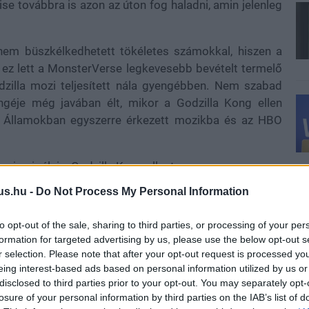
ise továbbra is azon az úton fog haladni, amin jelenleg
 nem büszkélkedhetett tökéletes számokkal, hiszen a
 ez lett a MonsterVerse legkevesebb bevételt termelő
dzilla mozi teljesített nála gyengébben. Nem szabad
ngéje még javában élt, mikor a Godzilla Kong ellen
ült Államokban egyszerre érkezett mozikba és az HBO
ogja pipálni a Godzilla Kong ellent.
us.hu -
Do Not Process My Personal Information
to opt-out of the sale, sharing to third parties, or processing of your per
is egyetlen hétvége alatt több mérföldkövet is maga
formation for targeted advertising by us, please use the below opt-out s
irodalom: az USA-ban átlépte a 170 milliós, Amerikán
r selection. Please note that after your opt-out request is processed y
 egészen pontosan 485 millió dolláros bevételnél jár a
eing interest-based ads based on personal information utilized by us or
anchise harmadik legjövedelmezőbb filmje, az Egyesült
disclosed to third parties prior to your opt-out. You may separately opt-
- ez azért nagyon fontos, mert a mozijegyek árából itt
losure of your personal information by third parties on the IAB’s list of