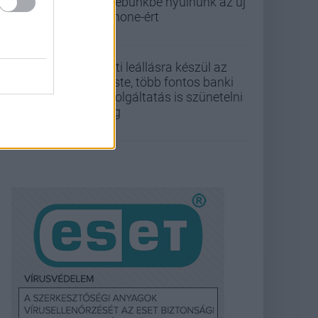
zsebünkbe nyúlnunk az új
iPhone-ért
Esti leállásra készül az
Erste, több fontos banki
szolgáltatás is szünetelni
fog