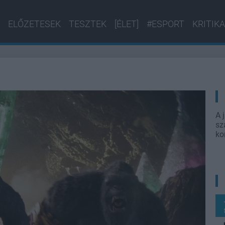
ELŐZETESEK
TESZTEK
[ÉLET]
#ESPORT
KRITIKA
A 
sz
ko