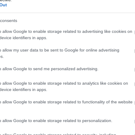
Out
consents
o allow Google to enable storage related to advertising like cookies on
evice identifiers in apps.
o allow my user data to be sent to Google for online advertising
s.
to allow Google to send me personalized advertising.
b hangulata – Jön a második forduló! (X)
sorozat.
o allow Google to enable storage related to analytics like cookies on
evice identifiers in apps.
o allow Google to enable storage related to functionality of the website
l
#monsterverse
o allow Google to enable storage related to personalization.
o allow Google to enable storage related to security, including