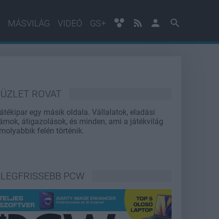
MÁSVILÁG
VIDEÓ
GS+
ÜZLET ROVAT
játékipar egy másik oldala. Vállalatok, eladási
ámok, átigazolások, és minden, ami a játékvilág
molyabbik felén történik.
LEGFRISSEBB PCW