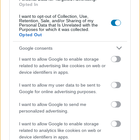
Opted In
I want to opt-out of Collection, Use,
Hozzászólások
Retention, Sale, and/or Sharing of my
Personal Data that Is Unrelated with the
Purposes for which it was collected.
Opted Out
Zseniális a The Witcher 3
Google consents
trailere a Végtelen háború
I want to allow Google to enable storage
related to advertising like cookies on web or
stílusában
device identifiers in apps.
I want to allow my user data to be sent to
Szada
|
2018 július 8. 08:00
Google for online advertising purposes.
I want to allow Google to send me
personalized advertising.
Egy rajongó elképzelte, hogy milyen lenne a The
Witcher 3: Wild Hunt kedvcsinálója, ha a
I want to allow Google to enable storage
Bosszúállók: Végtelen háború ihlette volna meg
related to analytics like cookies on web or
device identifiers in apps.
a készítőket. Wow!