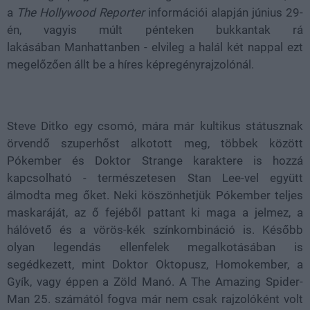
a
The Hollywood Reporter
információi alapján június 29-
én, vagyis múlt pénteken bukkantak rá
lakásában Manhattanben - elvileg a halál két nappal ezt
megelőzően állt be a híres képregényrajzolónál.
Steve Ditko egy csomó, mára már kultikus státusznak
örvendő szuperhőst alkotott meg, többek között
Pókember és Doktor Strange karaktere is hozzá
kapcsolható - természetesen Stan Lee-vel együtt
álmodta meg őket. Neki köszönhetjük Pókember teljes
maskaráját, az ő fejéből pattant ki maga a jelmez, a
hálóvető és a vörös-kék színkombináció is. Később
olyan legendás ellenfelek megalkotásában is
segédkezett, mint Doktor Oktopusz, Homokember, a
Gyík, vagy éppen a Zöld Manó. A The Amazing Spider-
Man 25. számától fogva már nem csak rajzolóként volt