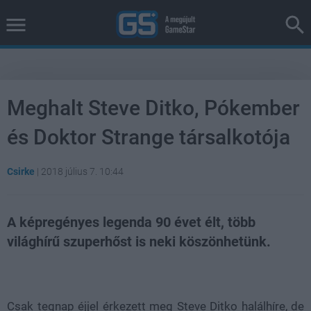
Meghalt Steve Ditko, Pókember
és Doktor Strange társalkotója
Csirke
|
2018 július 7. 10:44
A képregényes legenda 90 évet élt, több
világhírű szuperhőst is neki köszönhetünk.
Loaded
:
Unmute
38.26%
Csak tegnap éjjel érkezett meg Steve Ditko halálhíre, de