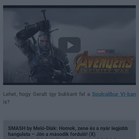
Lehet, hogy Geralt így bukkant fel a
Soulcalibur VI-ban
is?
SMASH by Meló-Diák: Homok, zene és a nyár legjobb
hangulata – Jön a második forduló! (X)