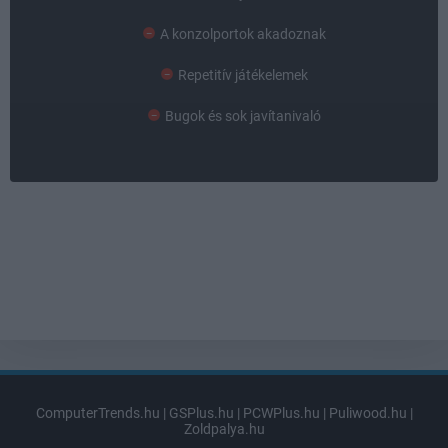
A konzolportok akadoznak
Repetitív játékelemek
Bugok és sok javítanivaló
ComputerTrends.hu
|
GSPlus.hu
|
PCWPlus.hu
|
Puliwood.hu
|
Zoldpalya.hu