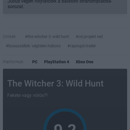
Július végén folytatódik a balatoni strandröplabda-
sorozat.
Címkék:
#the witcher 3: wild hunt
#cd projekt red
#bosszúállók: végtelen háború
#rajongói trailer
Platformok:
PC
PlayStation 4
Xbox One
The Witcher 3: Wild Hunt
Fekete vagy vörös?!