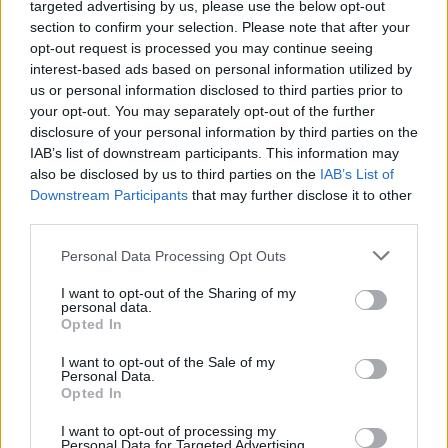
targeted advertising by us, please use the below opt-out
Steve Ditko 90 éves volt. Nyugodjék békében.
section to confirm your selection. Please note that after your
opt-out request is processed you may continue seeing
interest-based ads based on personal information utilized by
us or personal information disclosed to third parties prior to
SMASH by Meló-Diák: Homok, zene és a nyár legjobb
your opt-out. You may separately opt-out of the further
hangulata – Jön a második forduló! (X)
disclosure of your personal information by third parties on the
Július végén folytatódik a balatoni strandröplabda-
IAB’s list of downstream participants. This information may
sorozat.
also be disclosed by us to third parties on the
IAB’s List of
Downstream Participants
that may further disclose it to other
third parties.
Please note that this website/app uses one or more Google
Personal Data Processing Opt Outs
Címkék:
#steve ditko
#marvel
#pókember
#doktor
services and may gather and store information including but
strange
not limited to your visit or usage behaviour. You may click to
I want to opt-out of the Sharing of my
#gyászhír
personal data.
grant or deny consent to Google and its third-party tags to
Opted In
use your data for below specified purposes in below Google
consent section.
I want to opt-out of the Sale of my
Personal Data.
Opted In
I want to opt-out of processing my
Personal Data for Targeted Advertising.