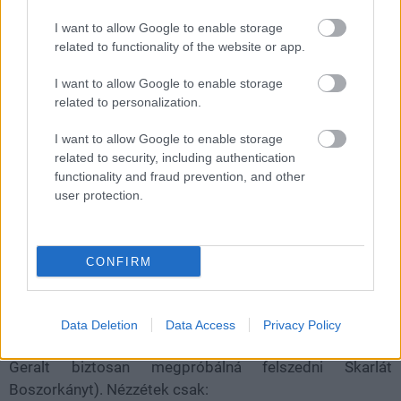
I want to allow Google to enable storage
Loaded
:
Unmute
21.65%
related to functionality of the website or app.
A The Witcher 3: Wild Hunt a játéktörténelem egyik
I want to allow Google to enable storage
legjobb szerepjátéka, a
related to personalization.
Bosszúállók: Végtelen háború
pedig a szuperhősfilmek aktuális alfája, így csak idő
I want to allow Google to enable storage
kérdése volt, hogy ez a két titán mikor talál egymásra. A
related to security, including authentication
rajongóknak hála ez most történt meg.
functionality and fraud prevention, and other
user protection.
Egy YouTube felhasználó, bizonyos Eduku fogta a The
CONFIRM
Witcher 3 eddigi látnivalóit, majd úgy vágta össze azokat
a jellegzetes Végtelen háború dallamokkal és stílussal
körítve, hogy Ríviai Geralt utolsó kalandja simán
Data Deletion
Data Access
Privacy Policy
beleillene a Marvel Filmes Univerzumba (és ha így lenne,
Geralt biztosan megpróbálná felszedni Skarlát
Boszorkányt). Nézzétek csak: