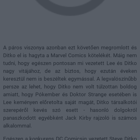
A páros viszonya azonban ezt követően megromlott és
Ditko el is hagyta a Marvel Comics kötelékét. Máig nem
tudni, hogy egészen pontosan mi vezetett Lee és Ditko
nagy vitájához, de az biztos, hogy ezután éveken
keresztül nem is beszéltek egymással. A legvalószínűbb
persze az lehet, hogy Ditko nem volt túlzottan boldog
amiatt, hogy Pókember és Doktor Strange esetében is
Lee keményen előretolta saját magát, Ditko társalkotói
szerepéről kevés szó esett - hasonló dolgokról
panaszkodott egyébként Jack Kirby rajzoló is számos
alkalommal.
Egészen a konkurens DC Comicsig vezetett Steve Ditko