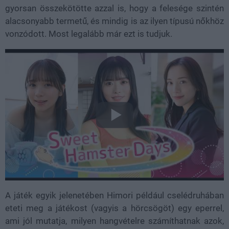
gyorsan összekötötte azzal is, hogy a felesége szintén
alacsonyabb termetű, és mindig is az ilyen típusú nőkhöz
vonzódott. Most legalább már ezt is tudjuk.
A játék egyik jelenetében Himori például cselédruhában
eteti meg a játékost (vagyis a hörcsögöt) egy eperrel,
ami jól mutatja, milyen hangvételre számíthatnak azok,