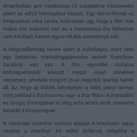
Amerikában, ami mindössze 25 százalékos visszaesést
jelent az előző hétvégéhez képest. Egy horrorfilmnél ez
kifejezetten ritka tartás, különösen úgy, hogy a film már
május óta műsoron van, és a bemutatója óta láthatóan
nem kifulladt, hanem egyre inkább eseménnyé vált.
A Megszállottság sikere azért is különleges, mert nem
egy hatalmas marketinggépezetre épített franchise-
darabról van szó. A film egymillió dolláros
költségvetésből készült, mégis olyan címekkel
versenyez, amelyek mögött jóval nagyobb iparági háttér
áll. Az, hogy az ötödik hétvégéjén is több pénzt termel,
mint például a Backrooms vagy a Star Wars: A mandalóri
és Grogu, önmagában is elég erős jelzés arról, mennyire
betalált a közönségnél.
A vasárnapi amerikai toplista alapján A leleplezés napja
vezette a mezőnyt 44 millió dollárral, mögötte a