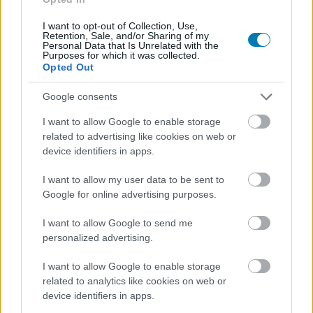
I want to opt-out of Collection, Use,
Retention, Sale, and/or Sharing of my
Hozzászólások
Personal Data that Is Unrelated with the
Purposes for which it was collected.
Opted Out
Google consents
Ebben a huncut, hörcsögös
I want to allow Google to enable storage
randiszimulátorban az a
related to advertising like cookies on web or
device identifiers in apps.
legkevésbé furcsa, hogy egy
I want to allow my user data to be sent to
hörcsög vagy
Google for online advertising purposes.
I want to allow Google to send me
Csirke
|
2026 június 15. 14:35
personalized advertising.
I want to allow Google to enable storage
A Sweet Hamster Days egészen bizarr
related to analytics like cookies on web or
alapötlettel érkezik.
device identifiers in apps.