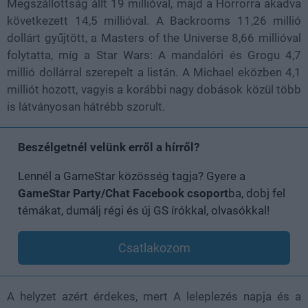
Megszállottság állt 19 millióval, majd a Horrorra akadva
következett 14,5 millióval. A Backrooms 11,26 millió
dollárt gyűjtött, a Masters of the Universe 8,66 millióval
folytatta, míg a Star Wars: A mandalóri és Grogu 4,7
millió dollárral szerepelt a listán. A Michael eközben 4,1
milliót hozott, vagyis a korábbi nagy dobások közül több
is látványosan hátrébb szorult.
Beszélgetnél velünk erről a hírről?
Lennél a GameStar közösség tagja? Gyere a
GameStar Party/Chat Facebook csoport
ba, dobj fel
témákat, dumálj régi és új GS írókkal, olvasókkal!
Csatlakozom
A helyzet azért érdekes, mert A leleplezés napja és a