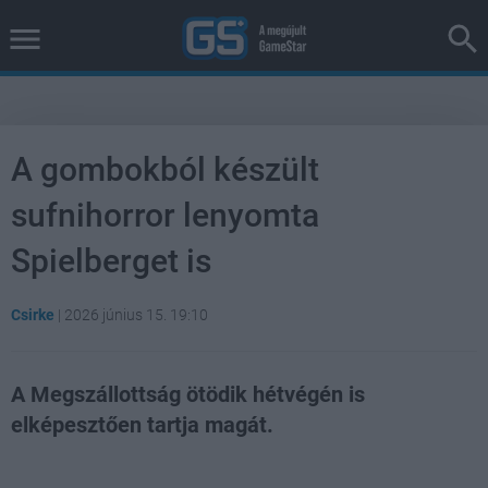
A gombokból készült
sufnihorror lenyomta
Spielberget is
Csirke
|
2026 június 15. 19:10
A Megszállottság ötödik hétvégén is
elképesztően tartja magát.
Loaded
:
Unmute
38.25%