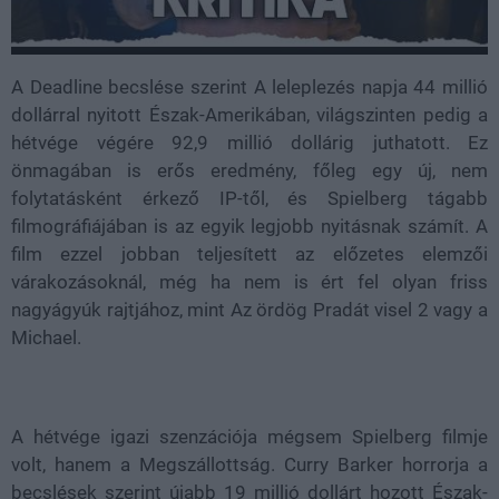
A Deadline becslése szerint A leleplezés napja 44 millió
dollárral nyitott Észak-Amerikában, világszinten pedig a
hétvége végére 92,9 millió dollárig juthatott. Ez
önmagában is erős eredmény, főleg egy új, nem
folytatásként érkező IP-től, és Spielberg tágabb
filmográfiájában is az egyik legjobb nyitásnak számít. A
film ezzel jobban teljesített az előzetes elemzői
várakozásoknál, még ha nem is ért fel olyan friss
nagyágyúk rajtjához, mint Az ördög Pradát visel 2 vagy a
Michael.
A hétvége igazi szenzációja mégsem Spielberg filmje
volt, hanem a Megszállottság. Curry Barker horrorja a
becslések szerint újabb 19 millió dollárt hozott Észak-