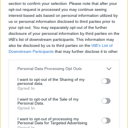
section to confirm your selection. Please note that after your
opt-out request is processed you may continue seeing
interest-based ads based on personal information utilized by
SMASH by Meló-Diák: Homok, zene és a nyár legjobb
us or personal information disclosed to third parties prior to
hangulata – Jön a második forduló! (X)
your opt-out. You may separately opt-out of the further
Július végén folytatódik a balatoni strandröplabda-
disclosure of your personal information by third parties on the
sorozat.
IAB’s list of downstream participants. This information may
also be disclosed by us to third parties on the
IAB’s List of
Downstream Participants
that may further disclose it to other
third parties.
Címkék:
#a leleplezés napja
#disclosure day
#emily blunt
Please note that this website/app uses one or more Google
Personal Data Processing Opt Outs
#josh o’connor
#steven spielberg
#megszállottság
services and may gather and store information including but
not limited to your visit or usage behaviour. You may click to
I want to opt-out of the Sharing of my
#obsession
personal data.
grant or deny consent to Google and its third-party tags to
Opted In
use your data for below specified purposes in below Google
consent section.
I want to opt-out of the Sale of my
Personal Data.
Opted In
I want to opt-out of processing my
Personal Data for Targeted Advertising.
Opted In