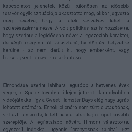
kapcsolatos jelenetek közül különösen az idősebb
testvér egyik szituációja akasztotta meg, ekkor jegyezte
meg nevetve, hogy a játék veszélyes lehet a
születésszámra nézve. A volt politikus azt is hozzátette,
hogy szerinte a legidősebb nővér a legszexibb karakter,
de végül mégsem őt választaná, ha döntési helyzetbe
kerülne - az nem derült ki, hogy emberként, vagy
hörcsögként jutna-e erre a döntésre.
Elmondása szerint Ishihara legutóbb a hetvenes évek
végén, a Space Invaders idején játszott komolyabban
videójátékkal, így a Sweet Hamster Days elég nagy ugrás
lehetett számára. Ennek ellenére nem tűnt elutasítónak,
sőt azt is elárulta, ki lett nála a játék legszimpatikusabb
szereplője. A legfiatalabb nővért, Himorit választotta,
egyszerű indokkal, ugyanis "aranyosnak találta". Ezt