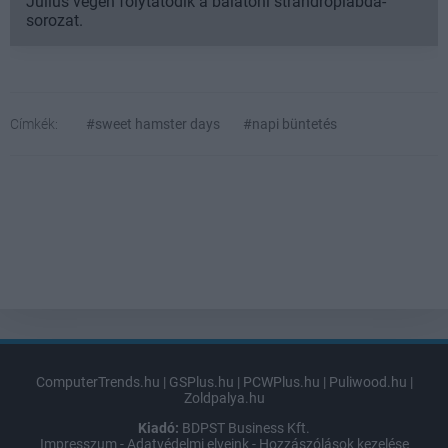
Július végén folytatódik a balatoni strandröplabda-
sorozat.
Címkék:
#sweet hamster days
#napi büntetés
ComputerTrends.hu
|
GSPlus.hu
|
PCWPlus.hu
|
Puliwood.hu
|
Zoldpalya.hu
Kiadó:
BDPST Business Kft.
Impresszum
-
Adatvédelmi elveink
-
Hozzászólások kezelése