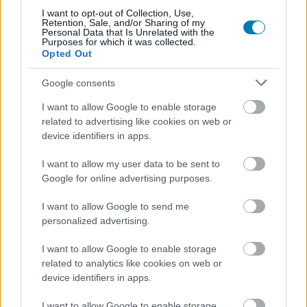
Hozzászólások
I want to opt-out of Collection, Use,
Retention, Sale, and/or Sharing of my
Personal Data that Is Unrelated with the
Purposes for which it was collected.
Opted Out
Már tudjuk, mikor jön a
Google consents
mozikba a Mortal Kombat 2 film
I want to allow Google to enable storage
related to advertising like cookies on web or
Hunter_GS
device identifiers in apps.
|
2024 május 15. 13:09
I want to allow my user data to be sent to
Google for online advertising purposes.
A Mortal Kombat adaptáció folytatásának
munkálatai jól haladnak, nem kell sokat
I want to allow Google to send me
personalized advertising.
várnunk.
I want to allow Google to enable storage
Loaded
:
Unmute
21.86%
related to analytics like cookies on web or
device identifiers in apps.
A videojáték-adaptációk egyre gyorsabban, profibb
alkotásokként kerülnek ki Hollywood álomgyárából. A
I want to allow Google to enable storage