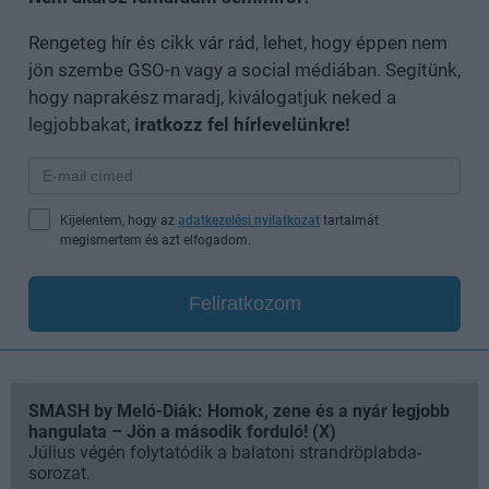
Rengeteg hír és cikk vár rád, lehet, hogy éppen nem
jön szembe GSO-n vagy a social médiában. Segítünk,
hogy naprakész maradj, kiválogatjuk neked a
legjobbakat,
iratkozz fel hírlevelünkre!
Kijelentem, hogy az
adatkezelési nyilatkozat
tartalmát
megismertem és azt elfogadom.
Feliratkozom
SMASH by Meló-Diák: Homok, zene és a nyár legjobb
hangulata – Jön a második forduló! (X)
Július végén folytatódik a balatoni strandröplabda-
sorozat.