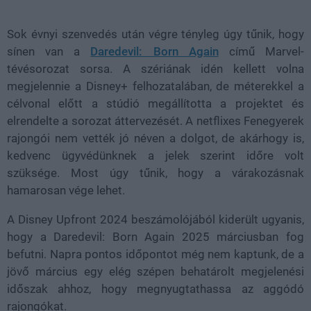
37.00%
Sok évnyi szenvedés után végre tényleg úgy tűnik, hogy
sínen van a
Daredevil: Born Again
című Marvel-
tévésorozat sorsa. A szériának idén kellett volna
megjelennie a Disney+ felhozatalában, de méterekkel a
célvonal előtt a stúdió megállította a projektet és
elrendelte a sorozat áttervezését. A netflixes Fenegyerek
rajongói nem vették jó néven a dolgot, de akárhogy is,
kedvenc ügyvédünknek a jelek szerint időre volt
szüksége. Most úgy tűnik, hogy a várakozásnak
hamarosan vége lehet.
A Disney Upfront 2024 beszámolójából kiderült ugyanis,
hogy a Daredevil: Born Again 2025 márciusban fog
befutni. Napra pontos időpontot még nem kaptunk, de a
jövő március egy elég szépen behatárolt megjelenési
időszak ahhoz, hogy megnyugtathassa az aggódó
rajongókat.