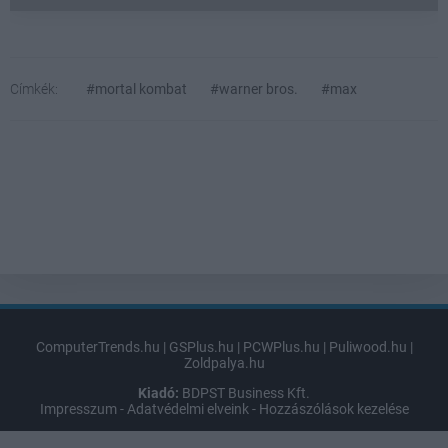
Címkék:
#mortal kombat
#warner bros.
#max
ComputerTrends.hu
|
GSPlus.hu
|
PCWPlus.hu
|
Puliwood.hu
|
Zoldpalya.hu
Kiadó:
BDPST Business Kft.
Impresszum
-
Adatvédelmi elveink
-
Hozzászólások kezelése