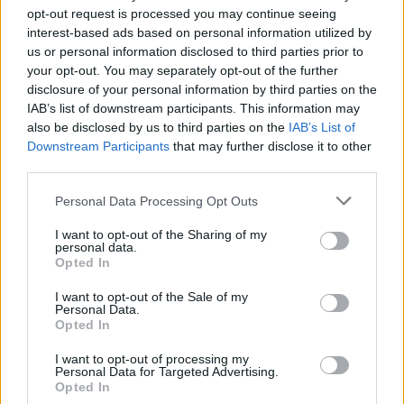
opt-out request is processed you may continue seeing
interest-based ads based on personal information utilized by
us or personal information disclosed to third parties prior to
your opt-out. You may separately opt-out of the further
SMASH by Meló-Diák: Homok, zene és a nyár legjobb
disclosure of your personal information by third parties on the
hangulata – Jön a második forduló! (X)
Július végén folytatódik a balatoni strandröplabda-
IAB’s list of downstream participants. This information may
sorozat.
also be disclosed by us to third parties on the
IAB’s List of
Downstream Participants
that may further disclose it to other
third parties.
Please note that this website/app uses one or more Google
Personal Data Processing Opt Outs
services and may gather and store information including but
Címkék:
#marvel
#mcu
#daredevil: born again
not limited to your visit or usage behaviour. You may click to
I want to opt-out of the Sharing of my
personal data.
grant or deny consent to Google and its third-party tags to
Opted In
use your data for below specified purposes in below Google
consent section.
I want to opt-out of the Sale of my
Personal Data.
Opted In
I want to opt-out of processing my
Personal Data for Targeted Advertising.
Opted In