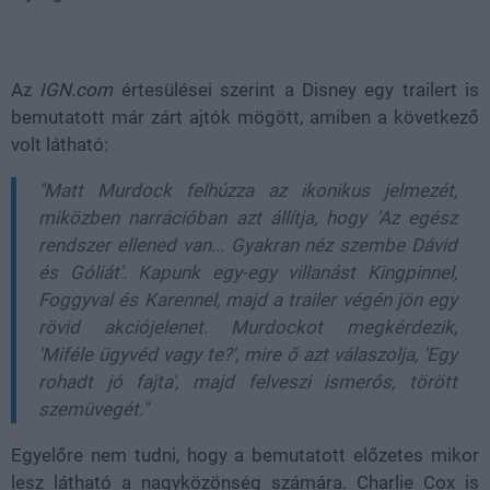
Az
IGN.com
értesülései szerint a Disney egy trailert is
bemutatott már zárt ajtók mögött, amiben a következő
volt látható:
"Matt Murdock felhúzza az ikonikus jelmezét,
miközben narrációban azt állítja, hogy 'Az egész
rendszer ellened van... Gyakran néz szembe Dávid
és Góliát'. Kapunk egy-egy villanást Kingpinnel,
Foggyval és Karennel, majd a trailer végén jön egy
rövid akciójelenet. Murdockot megkérdezik,
'Miféle ügyvéd vagy te?', mire ő azt válaszolja, 'Egy
rohadt jó fajta', majd felveszi ismerős, törött
szemüvegét."
Egyelőre nem tudni, hogy a bemutatott előzetes mikor
lesz látható a nagyközönség számára. Charlie Cox is