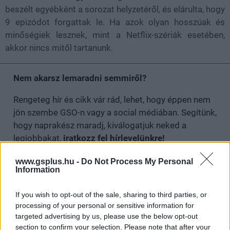
beszélt egyébként a sorozat helyzetéről, és elárulta, hogy
9 epizódot forgattak le. Ha azok olyan hosszúak és
minőségiek lesznek, mint a Netflix-szériák esetében,
akkor nincs mitől tartanunk.
Nem akarsz lemaradni semmiről?
Rengeteg hír és cikk vár rád, lehet, hogy éppen nem
jön szembe GSO-n vagy a social médiában. Segítünk,
hogy naprakész maradj, kiválogatjuk neked a
legjobbakat,
iratkozz fel hírlevelünkre!
www.gsplus.hu -
Do Not Process My Personal
Information
Kijelentem, hogy az
adatkezelési nyilatkozat
tartalmát
megismertem és azt elfogadom.
If you wish to opt-out of the sale, sharing to third parties, or
processing of your personal or sensitive information for
targeted advertising by us, please use the below opt-out
Feliratkozom
section to confirm your selection. Please note that after your