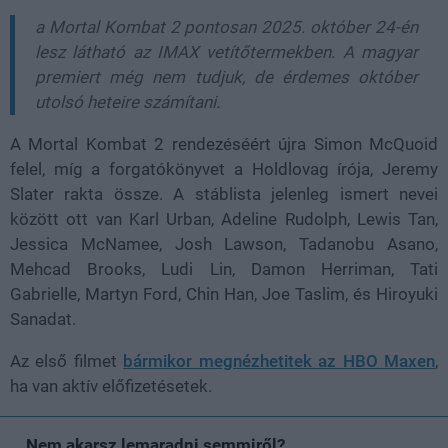
a Mortal Kombat 2 pontosan 2025. október 24-én
lesz látható az IMAX vetítőtermekben. A magyar
premiert még nem tudjuk, de érdemes október
utolsó heteire számítani.
A Mortal Kombat 2 rendezéséért újra Simon McQuoid
felel, míg a forgatókönyvet a Holdlovag írója, Jeremy
Slater rakta össze. A stáblista jelenleg ismert nevei
között ott van Karl Urban, Adeline Rudolph, Lewis Tan,
Jessica McNamee, Josh Lawson, Tadanobu Asano,
Mehcad Brooks, Ludi Lin, Damon Herriman, Tati
Gabrielle, Martyn Ford, Chin Han, Joe Taslim, és Hiroyuki
Sanadat.
Az első filmet
bármikor megnézhetitek az HBO Maxen
,
ha van aktív előfizetésetek.
Nem akarsz lemaradni semmiről?